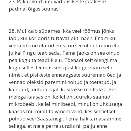
27. Päkapikud liiguvad pisikeste jalakeste
padinal õiges suunas!
28. Mul käib südames ikka veel rõõmus jõnks
läbi, kui koridoris tuttavat pilti näen. Enam kui
veerandi mu elatud elust on see olnud minu elu
ju ka! Pingu teab seda. Tema jaoks on see olnud
pea kogu ta teadlik elu. Tõenäoliselt olengi ma
kogu selles teemas sees just kõige enam selle
nimel, et pisikeste enneaegsete suuremad õed ja
vennad oleksid paremini hoitud ja toetatud. Ja
ka nüüd, jõulude ajal, küsitakse meilt ikka, kes
meiega kaasas on. Kellel on suureks saanud
mikrobeebi, kellel minibeebi, minul on uhkusega
kaasas mu minitita vanem vend, kes sel hetkel
polnud veel 3aastanegi. Tema hakkamasaamine
sellega, et meie perre sündis nii palju enne