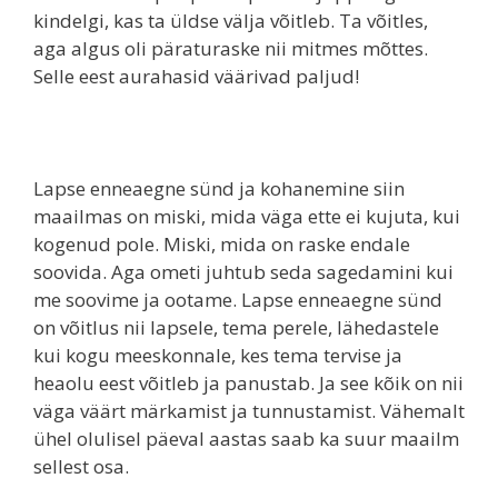
kindelgi, kas ta üldse välja võitleb. Ta võitles,
aga algus oli päraturaske nii mitmes mõttes.
Selle eest aurahasid väärivad paljud!
Lapse enneaegne sünd ja kohanemine siin
maailmas on miski, mida väga ette ei kujuta, kui
kogenud pole. Miski, mida on raske endale
soovida. Aga ometi juhtub seda sagedamini kui
me soovime ja ootame. Lapse enneaegne sünd
on võitlus nii lapsele, tema perele, lähedastele
kui kogu meeskonnale, kes tema tervise ja
heaolu eest võitleb ja panustab. Ja see kõik on nii
väga väärt märkamist ja tunnustamist. Vähemalt
ühel olulisel päeval aastas saab ka suur maailm
sellest osa.