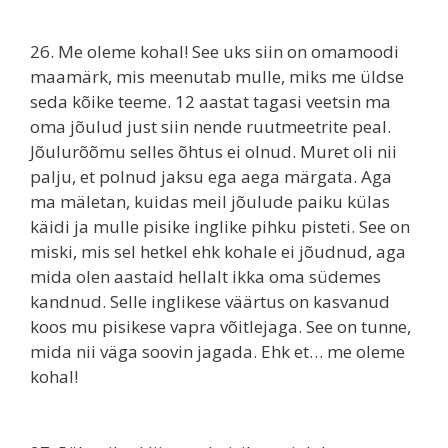
26. Me oleme kohal! See uks siin on omamoodi
maamärk, mis meenutab mulle, miks me üldse
seda kõike teeme. 12 aastat tagasi veetsin ma
oma jõulud just siin nende ruutmeetrite peal.
Jõulurõõmu selles õhtus ei olnud. Muret oli nii
palju, et polnud jaksu ega aega märgata. Aga
ma mäletan, kuidas meil jõulude paiku külas
käidi ja mulle pisike inglike pihku pisteti. See on
miski, mis sel hetkel ehk kohale ei jõudnud, aga
mida olen aastaid hellalt ikka oma südemes
kandnud. Selle inglikese väärtus on kasvanud
koos mu pisikese vapra võitlejaga. See on tunne,
mida nii väga soovin jagada. Ehk et… me oleme
kohal!