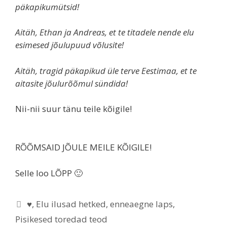
päkapikumütsid!
Aitäh, Ethan ja Andreas, et te titadele nende elu
esimesed jõulupuud võlusite!
Aitäh, tragid päkapikud üle terve Eestimaa, et te
aitasite jõulurõõmul sündida!
Nii-nii suur tänu teile kõigile!
RÕÕMSAID JÕULE MEILE KÕIGILE!
Selle loo LÕPP 🙂
♥
,
Elu ilusad hetked
,
enneaegne laps
,
Pisikesed toredad teod