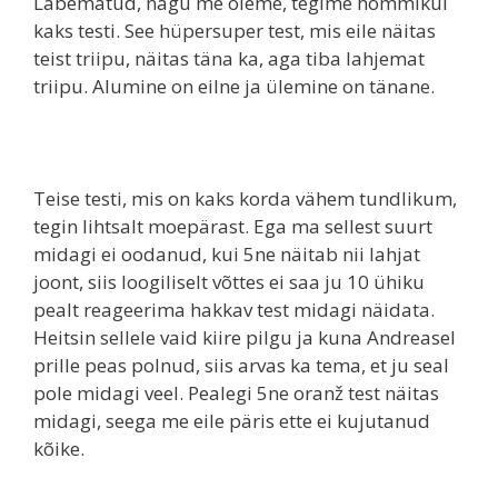
Läbematud, nagu me oleme, tegime hommikul
kaks testi. See hüpersuper test, mis eile näitas
teist triipu, näitas täna ka, aga tiba lahjemat
triipu. Alumine on eilne ja ülemine on tänane.
Teise testi, mis on kaks korda vähem tundlikum,
tegin lihtsalt moepärast. Ega ma sellest suurt
midagi ei oodanud, kui 5ne näitab nii lahjat
joont, siis loogiliselt võttes ei saa ju 10 ühiku
pealt reageerima hakkav test midagi näidata.
Heitsin sellele vaid kiire pilgu ja kuna Andreasel
prille peas polnud, siis arvas ka tema, et ju seal
pole midagi veel. Pealegi 5ne oranž test näitas
midagi, seega me eile päris ette ei kujutanud
kõike.