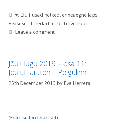
♥
,
Elu ilusad hetked
,
enneaegne laps
,
Pisikesed toredad teod
,
Tervishoid
Leave a comment
Jõululugu 2019 – osa 11:
Jõulumaraton – Pelgulinn
25th December 2019
by
Eva Herrera
(Eelmise loo leiab siit)