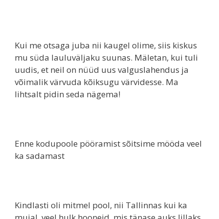
Kui me otsaga juba nii kaugel olime, siis kiskus
mu süda lauluväljaku suunas. Mäletan, kui tuli
uudis, et neil on nüüd uus valguslahendus ja
võimalik värvuda kõiksugu värvidesse. Ma
lihtsalt pidin seda nägema!
Enne kodupoole pööramist sõitsime mööda veel
ka sadamast
Kindlasti oli mitmel pool, nii Tallinnas kui ka
mujal, veel hulk hooneid, mis tänase auks lillaks