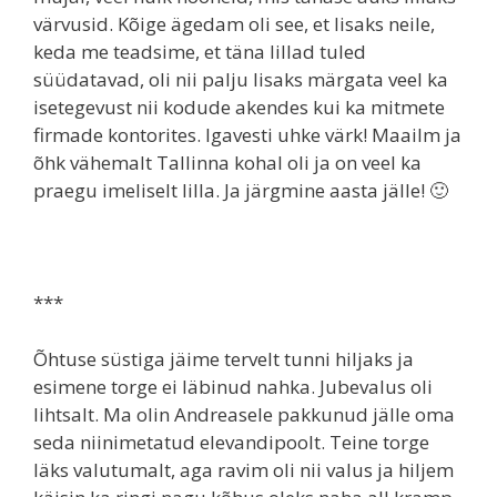
värvusid. Kõige ägedam oli see, et lisaks neile,
keda me teadsime, et täna lillad tuled
süüdatavad, oli nii palju lisaks märgata veel ka
isetegevust nii kodude akendes kui ka mitmete
firmade kontorites. Igavesti uhke värk! Maailm ja
õhk vähemalt Tallinna kohal oli ja on veel ka
praegu imeliselt lilla. Ja järgmine aasta jälle! 🙂
***
Õhtuse süstiga jäime tervelt tunni hiljaks ja
esimene torge ei läbinud nahka. Jubevalus oli
lihtsalt. Ma olin Andreasele pakkunud jälle oma
seda niinimetatud elevandipoolt. Teine torge
läks valutumalt, aga ravim oli nii valus ja hiljem