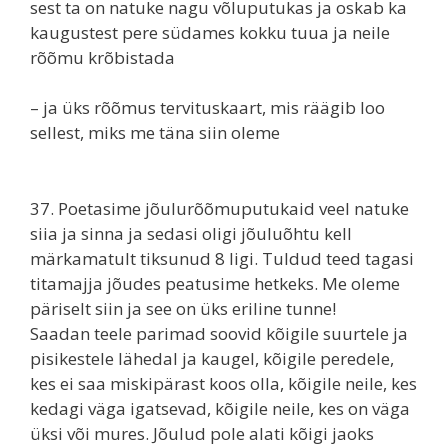
sest ta on natuke nagu võluputukas ja oskab ka
kaugustest pere südames kokku tuua ja neile
rõõmu krõbistada
– ja üks rõõmus tervituskaart, mis räägib loo
sellest, miks me täna siin oleme
37. Poetasime jõulurõõmuputukaid veel natuke
siia ja sinna ja sedasi oligi jõuluõhtu kell
märkamatult tiksunud 8 ligi. Tuldud teed tagasi
titamajja jõudes peatusime hetkeks. Me oleme
päriselt siin ja see on üks eriline tunne!
Saadan teele parimad soovid kõigile suurtele ja
pisikestele lähedal ja kaugel, kõigile peredele,
kes ei saa miskipärast koos olla, kõigile neile, kes
kedagi väga igatsevad, kõigile neile, kes on väga
üksi või mures. Jõulud pole alati kõigi jaoks