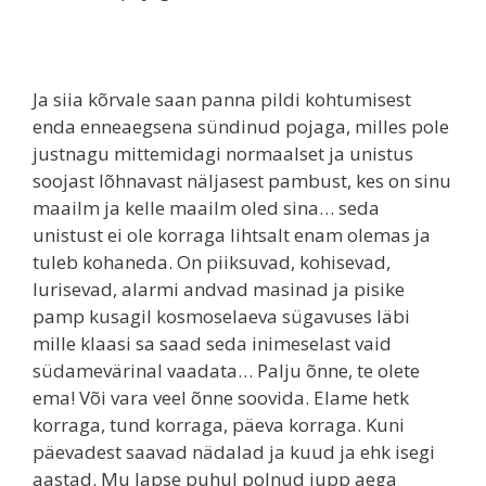
Ja siia kõrvale saan panna pildi kohtumisest
enda enneaegsena sündinud pojaga, milles pole
justnagu mittemidagi normaalset ja unistus
soojast lõhnavast näljasest pambust, kes on sinu
maailm ja kelle maailm oled sina… seda
unistust ei ole korraga lihtsalt enam olemas ja
tuleb kohaneda. On piiksuvad, kohisevad,
lurisevad, alarmi andvad masinad ja pisike
pamp kusagil kosmoselaeva sügavuses läbi
mille klaasi sa saad seda inimeselast vaid
südamevärinal vaadata… Palju õnne, te olete
ema! Või vara veel õnne soovida. Elame hetk
korraga, tund korraga, päeva korraga. Kuni
päevadest saavad nädalad ja kuud ja ehk isegi
aastad. Mu lapse puhul polnud jupp aega