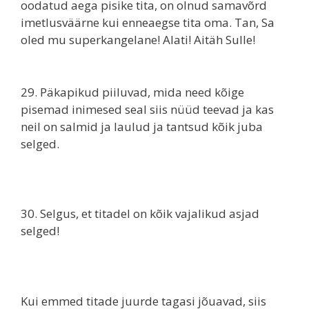
oodatud aega pisike tita, on olnud samavõrd
imetlusväärne kui enneaegse tita oma. Tan, Sa
oled mu superkangelane! Alati! Aitäh Sulle!
29. Päkapikud piiluvad, mida need kõige
pisemad inimesed seal siis nüüd teevad ja kas
neil on salmid ja laulud ja tantsud kõik juba
selged.
30. Selgus, et titadel on kõik vajalikud asjad
selged!
Kui emmed titade juurde tagasi jõuavad, siis