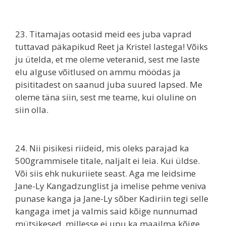
23. Titamajas ootasid meid ees juba vaprad
tuttavad päkapikud Reet ja Kristel lastega! Võiks
ju ütelda, et me oleme veteranid, sest me laste
elu alguse võitlused on ammu möödas ja
pisititadest on saanud juba suured lapsed. Me
oleme täna siin, sest me teame, kui oluline on
siin olla.
24. Nii pisikesi riideid, mis oleks parajad ka
500grammisele titale, naljalt ei leia. Kui üldse.
Või siis ehk nukuriiete seast. Aga me leidsime
Jane-Ly Kangadzunglist ja imelise pehme veniva
punase kanga ja Jane-Ly sõber Kadiriin tegi selle
kangaga imet ja valmis said kõige nunnumad
mütsikesed, millesse ei upu ka maailma kõige