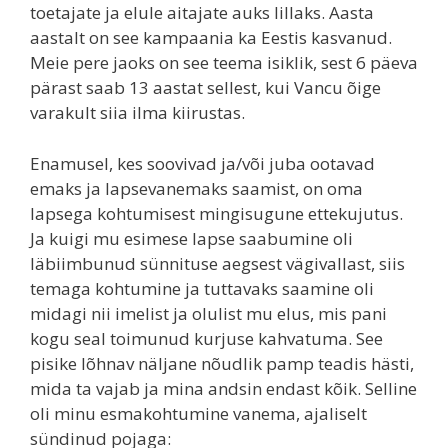
toetajate ja elule aitajate auks lillaks. Aasta
aastalt on see kampaania ka Eestis kasvanud.
Meie pere jaoks on see teema isiklik, sest 6 päeva
pärast saab 13 aastat sellest, kui Vancu õige
varakult siia ilma kiirustas.
Enamusel, kes soovivad ja/või juba ootavad
emaks ja lapsevanemaks saamist, on oma
lapsega kohtumisest mingisugune ettekujutus.
Ja kuigi mu esimese lapse saabumine oli
läbiimbunud sünnituse aegsest vägivallast, siis
temaga kohtumine ja tuttavaks saamine oli
midagi nii imelist ja olulist mu elus, mis pani
kogu seal toimunud kurjuse kahvatuma. See
pisike lõhnav näljane nõudlik pamp teadis hästi,
mida ta vajab ja mina andsin endast kõik. Selline
oli minu esmakohtumine vanema, ajaliselt
sündinud pojaga: