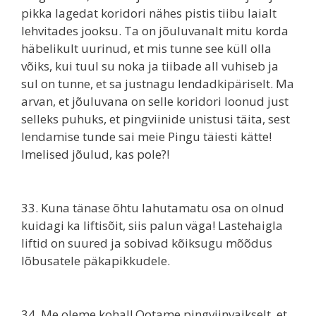
pikka lagedat koridori nähes pistis tiibu laialt
lehvitades jooksu. Ta on jõuluvanalt mitu korda
häbelikult uurinud, et mis tunne see küll olla
võiks, kui tuul su noka ja tiibade all vuhiseb ja
sul on tunne, et sa justnagu lendadkipäriselt. Ma
arvan, et jõuluvana on selle koridori loonud just
selleks puhuks, et pingviinide unistusi täita, sest
lendamise tunde sai meie Pingu täiesti kätte!
Imelised jõulud, kas pole?!
33. Kuna tänase õhtu lahutamatu osa on olnud
kuidagi ka liftisõit, siis palun väga! Lastehaigla
liftid on suured ja sobivad kõiksugu mõõdus
lõbusatele päkapikkudele.
34. Me oleme kohal! Ootame pingviinvaikselt, et