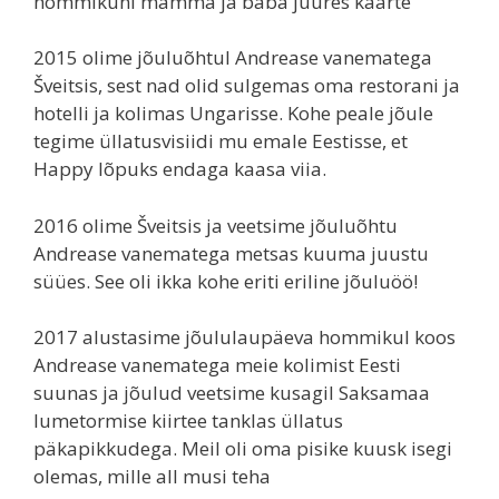
hommikuni mamma ja baba juures kaarte
2015 olime jõuluõhtul Andrease vanematega
Šveitsis, sest nad olid sulgemas oma restorani ja
hotelli ja kolimas Ungarisse. Kohe peale jõule
tegime üllatusvisiidi mu emale Eestisse, et
Happy lõpuks endaga kaasa viia.
2016 olime Šveitsis ja veetsime jõuluõhtu
Andrease vanematega metsas kuuma juustu
süües. See oli ikka kohe eriti eriline jõuluöö!
2017 alustasime jõululaupäeva hommikul koos
Andrease vanematega meie kolimist Eesti
suunas ja jõulud veetsime kusagil Saksamaa
lumetormise kiirtee tanklas üllatus
päkapikkudega. Meil oli oma pisike kuusk isegi
olemas, mille all musi teha