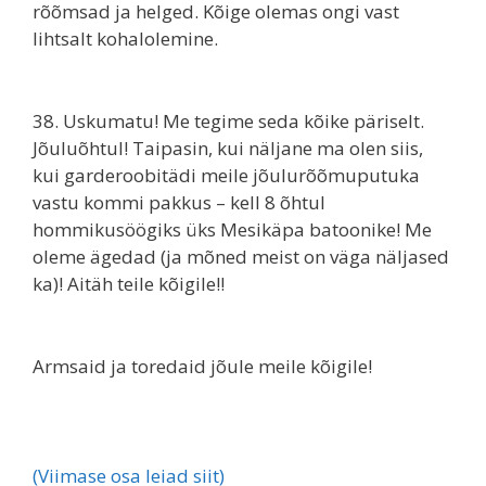
rõõmsad ja helged. Kõige olemas ongi vast
lihtsalt kohalolemine.
38. Uskumatu! Me tegime seda kõike päriselt.
Jõuluõhtul! Taipasin, kui näljane ma olen siis,
kui garderoobitädi meile jõulurõõmuputuka
vastu kommi pakkus – kell 8 õhtul
hommikusöögiks üks Mesikäpa batoonike! Me
oleme ägedad (ja mõned meist on väga näljased
ka)! Aitäh teile kõigile!!
Armsaid ja toredaid jõule meile kõigile!
(Viimase osa leiad siit)