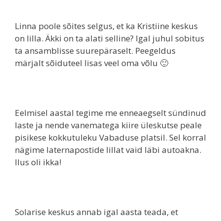
Linna poole sõites selgus, et ka Kristiine keskus
on lilla. Äkki on ta alati selline? Igal juhul sobitus
ta ansamblisse suurepäraselt. Peegeldus
märjalt sõiduteel lisas veel oma võlu 🙂
Eelmisel aastal tegime me enneaegselt sündinud
laste ja nende vanematega kiire üleskutse peale
pisikese kokkutuleku Vabaduse platsil. Sel korral
nägime laternapostide lillat vaid läbi autoakna.
Ilus oli ikka!
Solarise keskus annab igal aasta teada, et