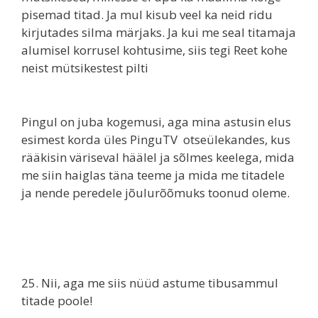
pisemad titad. Ja mul kisub veel ka neid ridu
kirjutades silma märjaks. Ja kui me seal titamaja
alumisel korrusel kohtusime, siis tegi Reet kohe
neist mütsikestest pilti
Pingul on juba kogemusi, aga mina astusin elus
esimest korda üles PinguTV otseülekandes, kus
rääkisin väriseval häälel ja sõlmes keelega, mida
me siin haiglas täna teeme ja mida me titadele
ja nende peredele jõulurõõmuks toonud oleme.
25. Nii, aga me siis nüüd astume tibusammul
titade poole!