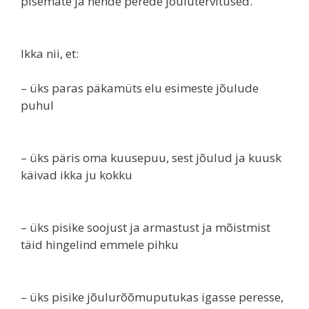
pisemate ja nende perede jõulutervitused.
Ikka nii, et:
– üks paras päkamüts elu esimeste jõulude
puhul
– üks päris oma kuusepuu, sest jõulud ja kuusk
käivad ikka ju kokku
– üks pisike soojust ja armastust ja mõistmist
täid hingelind emmele pihku
– üks pisike jõulurõõmuputukas igasse peresse,