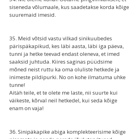
siseneda võlumaale, kus saadetakse korda kõige
suuremaid imesid.
35. Meid võtsid vastu vilkad sinikuubedes
pärispäkapikud, kes läbi aasta, läbi iga päeva,
tunni ja hetke teevad endast oleneva, et imed
saaksid juhtuda. Kiires saginas püüdsime
mõned neist ruttu ka oma oluliste hetkede ja
inimeste pildipurki. No on kohe ilmatuma uhke
tunne!
Aitäh teile, et te olete me laste, nii suurte kui
väikeste, kõrval neil hetkedel, kui seda kõige
enam on vaja!
36. Sinipäkapike abiga komplekteerisime kõige