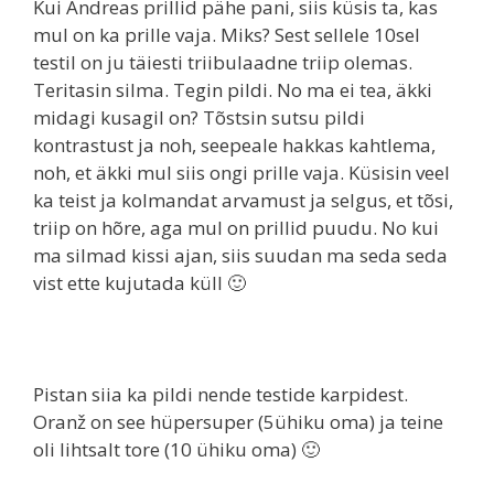
Kui Andreas prillid pähe pani, siis küsis ta, kas
mul on ka prille vaja. Miks? Sest sellele 10sel
testil on ju täiesti triibulaadne triip olemas.
Teritasin silma. Tegin pildi. No ma ei tea, äkki
midagi kusagil on? Tõstsin sutsu pildi
kontrastust ja noh, seepeale hakkas kahtlema,
noh, et äkki mul siis ongi prille vaja. Küsisin veel
ka teist ja kolmandat arvamust ja selgus, et tõsi,
triip on hõre, aga mul on prillid puudu. No kui
ma silmad kissi ajan, siis suudan ma seda seda
vist ette kujutada küll 🙂
Pistan siia ka pildi nende testide karpidest.
Oranž on see hüpersuper (5ühiku oma) ja teine
oli lihtsalt tore (10 ühiku oma) 🙂