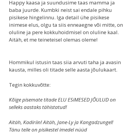
Happy kaasa ja suundusime taas mamma ja
baba juurde. Kumbki neist sai endale pihku
pisikese hingelinnu. Iga detail ühe pisikese
inimese elus, olgu ta siis enneaegne või mitte, on
oluline ja pere kokkuhoidmisel on oluline kaal.
Aitäh, et me teineteisel olemas oleme!
Hommikul istusin taas siia arvuti taha ja avasin
kausta, milles oli titade selle aasta jõulukaart.
Tegin kokkuvõtte:
Kõige pisemate titade ELU ESiMESED JÕULUD on
selleks aastaks tähistatud!
Aitäh, Kadiriin! Aitäh, Jane-Ly ja Kangadzungel!
Tänu teile on pisikestel imedel nüüd