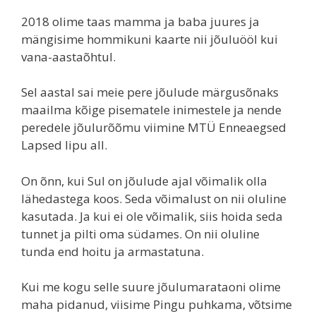
2018 olime taas mamma ja baba juures ja
mängisime hommikuni kaarte nii jõuluööl kui
vana-aastaõhtul.
Sel aastal sai meie pere jõulude märgusõnaks
maailma kõige pisematele inimestele ja nende
peredele jõulurõõmu viimine MTÜ Enneaegsed
Lapsed lipu all.
On õnn, kui Sul on jõulude ajal võimalik olla
lähedastega koos. Seda võimalust on nii oluline
kasutada. Ja kui ei ole võimalik, siis hoida seda
tunnet ja pilti oma südames. On nii oluline
tunda end hoitu ja armastatuna.
Kui me kogu selle suure jõulumarataoni olime
maha pidanud, viisime Pingu puhkama, võtsime