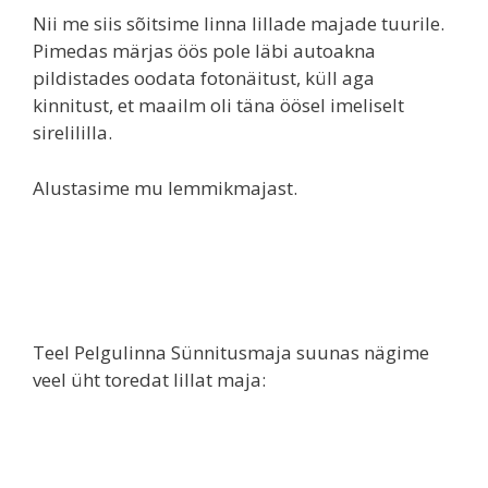
Nii me siis sõitsime linna lillade majade tuurile.
Pimedas märjas öös pole läbi autoakna
pildistades oodata fotonäitust, küll aga
kinnitust, et maailm oli täna öösel imeliselt
sirelililla.
Alustasime mu lemmikmajast.
Teel Pelgulinna Sünnitusmaja suunas nägime
veel üht toredat lillat maja: