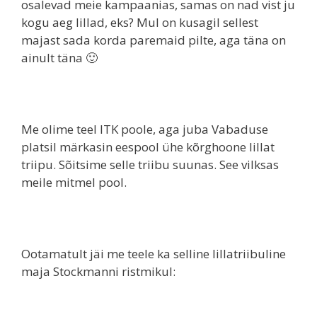
osalevad meie kampaanias, samas on nad vist ju
kogu aeg lillad, eks? Mul on kusagil sellest
majast sada korda paremaid pilte, aga täna on
ainult täna 🙂
Me olime teel ITK poole, aga juba Vabaduse
platsil märkasin eespool ühe kõrghoone lillat
triipu. Sõitsime selle triibu suunas. See vilksas
meile mitmel pool.
Ootamatult jäi me teele ka selline lillatriibuline
maja Stockmanni ristmikul: