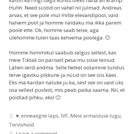
käisin ka ringi nagu kõhus oleks naha all kramp.
Huhh. Need süstid on vahel nii julmad. Andreas
arvas, et see pole mul mitte elevandipool, vaid
halvem pool ja homme näidaku ma ikka parem
poole ette. Ok, homme saab teise, aga
ülehomme tulen taas kehvema poolega. 🙂
Homme hommikul saabub selgus sellest, kas
meie Tiktak on päriselt pesa mu sisse teinud.
Lähen verd andma. Selle hetkel ootamine tundus
terve igaviku pikkune ja nüüd on see siis käes.
Eks ma kardan natuke ju ka, sest see on vaid üks
osa sellest puslest, mis peab paika saama. Nii, et
pöidlad pihku, eks! 🙂
♥
,
enneaegne laps
,
IVF
,
Meie armastuse lugu
,
Tervishoid
Leave a comment