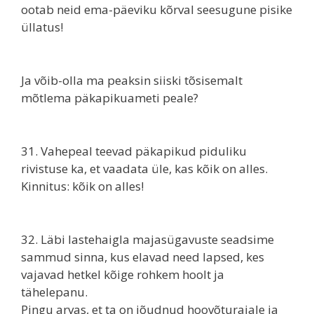
ootab neid ema-päeviku kõrval seesugune pisike
üllatus!
Ja võib-olla ma peaksin siiski tõsisemalt
mõtlema päkapikuameti peale?
31. Vahepeal teevad päkapikud piduliku
rivistuse ka, et vaadata üle, kas kõik on alles.
Kinnitus: kõik on alles!
32. Läbi lastehaigla majasügavuste seadsime
sammud sinna, kus elavad need lapsed, kes
vajavad hetkel kõige rohkem hoolt ja
tähelepanu.
Pingu arvas, et ta on jõudnud hoovõturajale ja