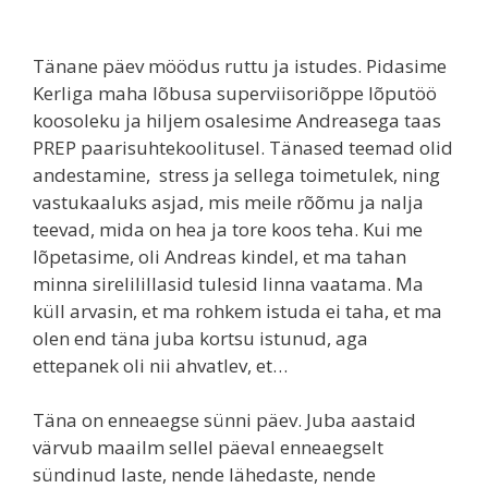
Tänane päev möödus ruttu ja istudes. Pidasime
Kerliga maha lõbusa superviisoriõppe lõputöö
koosoleku ja hiljem osalesime Andreasega taas
PREP paarisuhtekoolitusel. Tänased teemad olid
andestamine, stress ja sellega toimetulek, ning
vastukaaluks asjad, mis meile rõõmu ja nalja
teevad, mida on hea ja tore koos teha. Kui me
lõpetasime, oli Andreas kindel, et ma tahan
minna sirelilillasid tulesid linna vaatama. Ma
küll arvasin, et ma rohkem istuda ei taha, et ma
olen end täna juba kortsu istunud, aga
ettepanek oli nii ahvatlev, et…
Täna on enneaegse sünni päev. Juba aastaid
värvub maailm sellel päeval enneaegselt
sündinud laste, nende lähedaste, nende