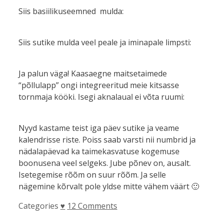
Siis basiilikuseemned mulda:
Siis sutike mulda veel peale ja iminapale limpsti:
Ja palun väga! Kaasaegne maitsetaimede
“põllulapp” ongi integreeritud meie kitsasse
tornmaja kööki. Isegi aknalaual ei võta ruumi:
Nyyd kastame teist iga päev sutike ja veame
kalendrisse riste. Poiss saab varsti nii numbrid ja
nädalapäevad ka taimekasvatuse kogemuse
boonusena veel selgeks. Jube põnev on, ausalt.
Isetegemise rõõm on suur rõõm. Ja selle
nägemine kõrvalt pole yldse mitte vähem väärt 🙂
Categories
♥
12 Comments