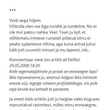
***
Veidi aega hiljem:
Võibolla olen ma liiga tundlik ja tundeline. No ei
ole mul paksu nahka. Veel. Tean ju kyll, et
mõtlematu inimese rumalalt pillatud sõnu ei
peaks sydamesse võtma, aga kuna antud juhul
käib jutt suuresti minust ja mu lapsest, siis…
Kommentaar meie loo artikli all Delfist:
29.05.2008 18:20
Kelle tegematajätmine ja praak on enneaegne laps?
Ikka lapsevanema ju, enamus haigusi ikka inimeste
eneste süü, tegelge rohkem profülaktikaga, siis pole
vaja kiruda kui kehvalt te paranete.
Ja ometi käib artiklis jutt ju haiglas vales koguses
manustatud ravimitest, milles minu enneaegne,