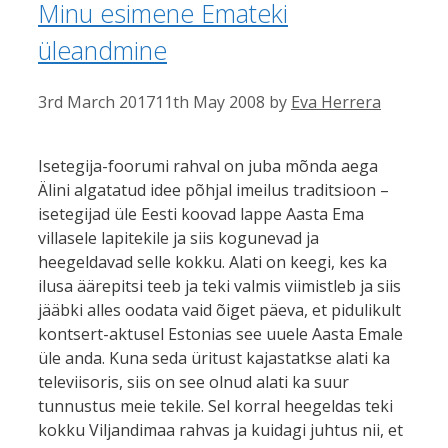
Minu esimene Emateki
üleandmine
3rd March 2017
11th May 2008
by
Eva Herrera
Isetegija-foorumi rahval on juba mõnda aega
Älini algatatud idee põhjal imeilus traditsioon –
isetegijad üle Eesti koovad lappe Aasta Ema
villasele lapitekile ja siis kogunevad ja
heegeldavad selle kokku. Alati on keegi, kes ka
ilusa äärepitsi teeb ja teki valmis viimistleb ja siis
jääbki alles oodata vaid õiget päeva, et pidulikult
kontsert-aktusel Estonias see uuele Aasta Emale
üle anda. Kuna seda üritust kajastatkse alati ka
televiisoris, siis on see olnud alati ka suur
tunnustus meie tekile. Sel korral heegeldas teki
kokku Viljandimaa rahvas ja kuidagi juhtus nii, et