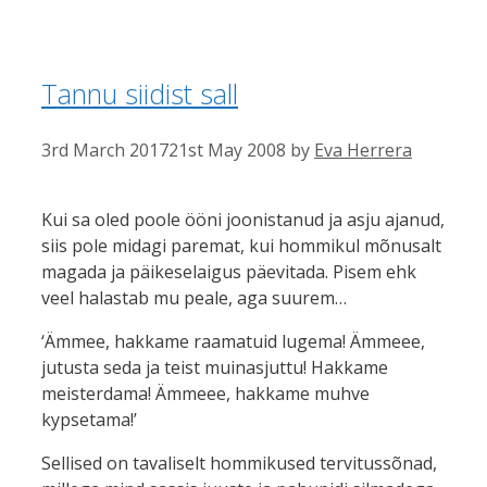
Tannu siidist sall
3rd March 2017
21st May 2008
by
Eva Herrera
Kui sa oled poole ööni joonistanud ja asju ajanud,
siis pole midagi paremat, kui hommikul mõnusalt
magada ja päikeselaigus päevitada. Pisem ehk
veel halastab mu peale, aga suurem…
‘Ämmee, hakkame raamatuid lugema! Ämmeee,
jutusta seda ja teist muinasjuttu! Hakkame
meisterdama! Ämmeee, hakkame muhve
kypsetama!’
Sellised on tavaliselt hommikused tervitussõnad,