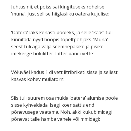
Juhtus nii, et poiss sai kingituseks rohelise
‘muna’. Just sellise hiiglasliku oatera kujulise:
‘Oatera’ läks kenasti pooleks, ja selle ‘kaas’ tuli
kinnitada nyyd hoopis topeltpõhjaks. ‘Muna’
seest tuli aga välja seemnepakike ja pisike
imekerge hokilitter. Litter pandi vette:
Võluväel kadus 1 dl vett litribriketi sisse ja sellest
kasvas kohev mullatorn:
Siis tuli suurem osa mulda ‘oatera’ alumise poole
sisse kyhveldada. Isegi koer sättis end
põnevusega vaatama. Noh, äkki kukub midagi
põnevat talle hamba vahele või mmidagi: