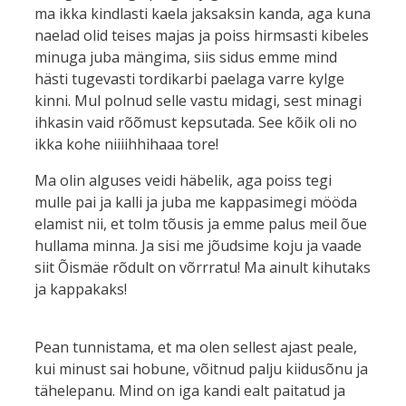
ma ikka kindlasti kaela jaksaksin kanda, aga kuna
naelad olid teises majas ja poiss hirmsasti kibeles
minuga juba mängima, siis sidus emme mind
hästi tugevasti tordikarbi paelaga varre kylge
kinni. Mul polnud selle vastu midagi, sest minagi
ihkasin vaid rõõmust kepsutada. See kõik oli no
ikka kohe niiiihhihaaa tore!
Ma olin alguses veidi häbelik, aga poiss tegi
mulle pai ja kalli ja juba me kappasimegi mööda
elamist nii, et tolm tõusis ja emme palus meil õue
hullama minna. Ja sisi me jõudsime koju ja vaade
siit Õismäe rõdult on võrrratu! Ma ainult kihutaks
ja kappakaks!
Pean tunnistama, et ma olen sellest ajast peale,
kui minust sai hobune, võitnud palju kiidusõnu ja
tähelepanu. Mind on iga kandi ealt paitatud ja