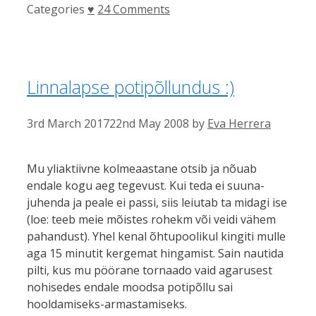
Categories
♥
24 Comments
Linnalapse potipõllundus :)
3rd March 2017
22nd May 2008
by
Eva Herrera
Mu yliaktiivne kolmeaastane otsib ja nõuab
endale kogu aeg tegevust. Kui teda ei suuna-
juhenda ja peale ei passi, siis leiutab ta midagi ise
(loe: teeb meie mõistes rohekm või veidi vähem
pahandust). Yhel kenal õhtupoolikul kingiti mulle
aga 15 minutit kergemat hingamist. Sain nautida
pilti, kus mu pöörane tornaado vaid agarusest
nohisedes endale moodsa potipõllu sai
hooldamiseks-armastamiseks.