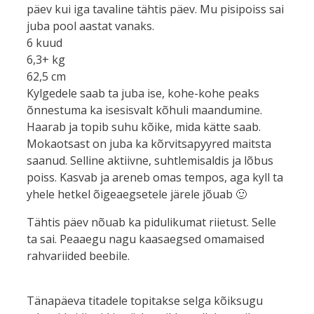
päev kui iga tavaline tähtis päev. Mu pisipoiss sai
juba pool aastat vanaks.
6 kuud
6,3+ kg
62,5 cm
Kylgedele saab ta juba ise, kohe-kohe peaks
õnnestuma ka isesisvalt kõhuli maandumine.
Haarab ja topib suhu kõike, mida kätte saab.
Mokaotsast on juba ka kõrvitsapyyred maitsta
saanud. Selline aktiivne, suhtlemisaldis ja lõbus
poiss. Kasvab ja areneb omas tempos, aga kyll ta
yhele hetkel õigeaegsetele järele jõuab 🙂
Tähtis päev nõuab ka pidulikumat riietust. Selle
ta sai. Peaaegu nagu kaasaegsed omamaised
rahvariided beebile.
Tänapäeva titadele topitakse selga kõiksugu