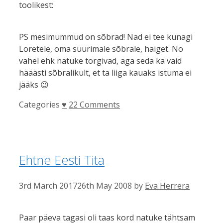
toolikest:
PS mesimummud on sõbrad! Nad ei tee kunagi
Loretele, oma suurimale sõbrale, haiget. No
vahel ehk natuke torgivad, aga seda ka vaid
hääästi sõbralikult, et ta liiga kauaks istuma ei
jääks 😉
Categories
♥
22 Comments
Ehtne Eesti Tita
3rd March 2017
26th May 2008
by
Eva Herrera
Paar päeva tagasi oli taas kord natuke tähtsam