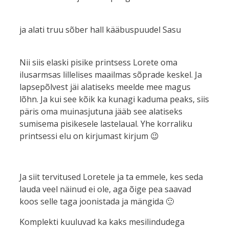
ja alati truu sõber hall kääbuspuudel Sasu
Nii siis elaski pisike printsess Lorete oma
ilusarmsas lillelises maailmas sõprade keskel. Ja
lapsepõlvest jäi alatiseks meelde mee magus
lõhn. Ja kui see kõik ka kunagi kaduma peaks, siis
päris oma muinasjutuna jääb see alatiseks
sumisema pisikesele lastelaual. Yhe korraliku
printsessi elu on kirjumast kirjum 😉
Ja siit tervitused Loretele ja ta emmele, kes seda
lauda veel näinud ei ole, aga õige pea saavad
koos selle taga joonistada ja mängida 🙂
Komplekti kuuluvad ka kaks mesilindudega