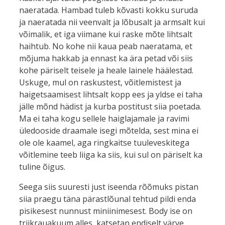
naeratada. Hambad tuleb kõvasti kokku suruda
ja naeratada nii veenvalt ja lõbusalt ja armsalt kui
võimalik, et iga viimane kui raske mõte lihtsalt
haihtub. No kohe nii kaua peab naeratama, et
mõjuma hakkab ja ennast ka ära petad või siis
kohe päriselt teisele ja heale lainele häälestad.
Uskuge, mul on raskustest, võitlemistest ja
haigetsaamisest lihtsalt kopp ees ja yldse ei taha
jälle mõnd hädist ja kurba postitust siia poetada.
Ma ei taha kogu sellele haiglajamale ja ravimi
üledooside draamale isegi mõtelda, sest mina ei
ole ole kaamel, aga ringkaitse tuuleveskitega
võitlemine teeb liiga ka siis, kui sul on päriselt ka
tuline õigus.
Seega siis suuresti just iseenda rõõmuks pistan
siia praegu täna pärastlõunal tehtud pildi enda
pisikesest nunnust miniinimesest. Body ise on
triikrauakuum alles, katsetan endiselt värve.