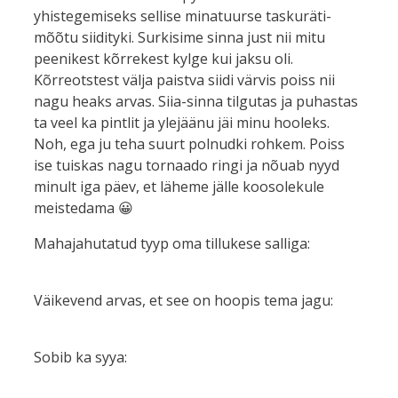
yhistegemiseks sellise minatuurse taskuräti-
mõõtu siidityki. Surkisime sinna just nii mitu
peenikest kõrrekest kylge kui jaksu oli.
Kõrreotstest välja paistva siidi värvis poiss nii
nagu heaks arvas. Siia-sinna tilgutas ja puhastas
ta veel ka pintlit ja ylejäänu jäi minu hooleks.
Noh, ega ju teha suurt polnudki rohkem. Poiss
ise tuiskas nagu tornaado ringi ja nõuab nyyd
minult iga päev, et läheme jälle koosolekule
meistedama 😀
Mahajahutatud tyyp oma tillukese salliga:
Väikevend arvas, et see on hoopis tema jagu:
Sobib ka syya: