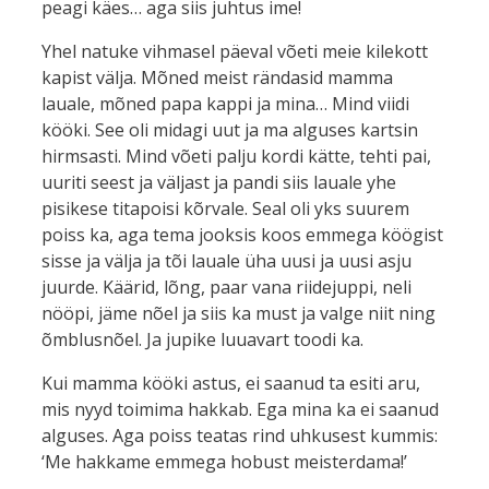
peagi käes… aga siis juhtus ime!
Yhel natuke vihmasel päeval võeti meie kilekott
kapist välja. Mõned meist rändasid mamma
lauale, mõned papa kappi ja mina… Mind viidi
kööki. See oli midagi uut ja ma alguses kartsin
hirmsasti. Mind võeti palju kordi kätte, tehti pai,
uuriti seest ja väljast ja pandi siis lauale yhe
pisikese titapoisi kõrvale. Seal oli yks suurem
poiss ka, aga tema jooksis koos emmega köögist
sisse ja välja ja tõi lauale üha uusi ja uusi asju
juurde. Käärid, lõng, paar vana riidejuppi, neli
nööpi, jäme nõel ja siis ka must ja valge niit ning
õmblusnõel. Ja jupike luuavart toodi ka.
Kui mamma kööki astus, ei saanud ta esiti aru,
mis nyyd toimima hakkab. Ega mina ka ei saanud
alguses. Aga poiss teatas rind uhkusest kummis:
‘Me hakkame emmega hobust meisterdama!’