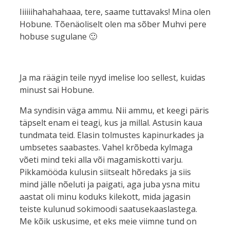
Iiiiiihahahahaaa, tere, saame tuttavaks! Mina olen
Hobune. Tõenäoliselt olen ma sõber Muhvi pere
hobuse sugulane 🙂
Ja ma räägin teile nyyd imelise loo sellest, kuidas
minust sai Hobune.
Ma syndisin väga ammu. Nii ammu, et keegi päris
täpselt enam ei teagi, kus ja millal. Astusin kaua
tundmata teid. Elasin tolmustes kapinurkades ja
umbsetes saabastes. Vahel krõbeda kylmaga
võeti mind teki alla või magamiskotti varju.
Pikkamööda kulusin siitsealt hõredaks ja siis
mind jälle nõeluti ja paigati, aga juba ysna mitu
aastat oli minu koduks kilekott, mida jagasin
teiste kulunud sokimoodi saatusekaaslastega.
Me kõik uskusime, et eks meie viimne tund on