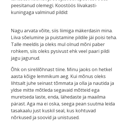
peesitanud olemegi. Koostöös liivakasti-
kuningaga valminud pildid:
Nagu arvata võite, siis liimiga mäkerdasin mina.
Liiva sõelumine ja puistamine pildile jäi poisi teha.
Talle meeldis ja oleks mul olnud mõni paber
rohkem, siis oleks pysivust ehk veel paari pildi
jagu jagunud.
Õhk on sirelilõhnast tiine. Minu jaoks on hetkel
aasta kõige lemmikum aeg. Kui mõnus oleks
lihtsalt juhe seinast tõmmata ja olla ja nautida ja
yldse mitte mõtleda segavaid mõtteid ega
muretseda laste, enda, lähedaste ja maailma
pärast. Aga ma ei oska, seega pean suutma leida
tasakaalu just kuskil seal, kus kohtuvad
nõrkused ja soovid ja unistused.