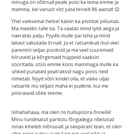
minuga on sõitnud peale poisi ka tema emme ja
mamma, kel vanust vist juba tervelt 86 aastat! 😉
Yhel vaiksemal hetkel käisin ka pisititat piilumas.
Ma meeldin talle ka. Ta vaatas mind tykk aega ja
naeratas palju. Pyydis mulle pai teha ja mind
lakast sakutada õrnalt. Ja et ratsanikud mul veel
paremini seljas püsiksid ja ma veel suuremaid
kiiruseid ja kõrgemaid hüppeid saaksin
sooritada, otsis emme koos mammaga mulle ka
uhked punased peatraksid nagu poiss neid
nimetab. Nyyd võin kindel olla, et väike uljas
ratsanik mu seljast maha ei pudene, kui me
pööraseid sõite teeme:
Iiiihahahaaa, ma olen nii hullupööra õnnelik!
Minu tundmatut päritolu lõngadega nõelutud
ninas kiheleb mõnusalt ja seepärast tean, et olen
alles noor suksu ja mul on ees veel pikk ja