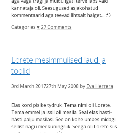
aga väga tragi ja muidu igati terve laps vaid
kannataja oli. Seesugused asjakohatud
kommentaarid aga teevad lihtsalt haiget… 🙁
Categories
♥
27 Comments
Lorete mesimmulised laud ja
toolid
3rd March 2017
27th May 2008
by
Eva Herrera
Elas kord pisike tydruk. Tema nimi oli Lorete.
Tema emmel ja issil oli mesila. Seal elas hästi-
hästi palju mesilasi. See on kohe umbes midagi
sellist nagu meekuningriik. Seega oli Lorete siis