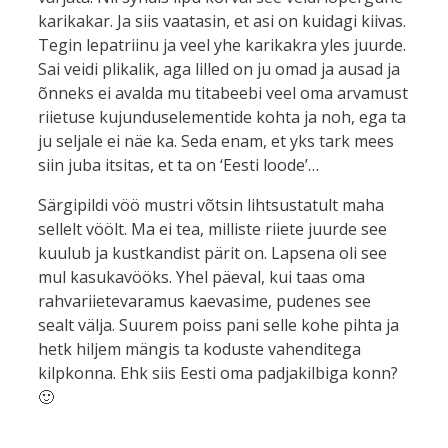
karikakar. Ja siis vaatasin, et asi on kuidagi kiivas.
Tegin lepatriinu ja veel yhe karikakra yles juurde.
Sai veidi plikalik, aga lilled on ju omad ja ausad ja
õnneks ei avalda mu titabeebi veel oma arvamust
riietuse kujunduselementide kohta ja noh, ega ta
ju seljale ei näe ka. Seda enam, et yks tark mees
siin juba itsitas, et ta on ‘Eesti loode’…
Särgipildi vöö mustri võtsin lihtsustatult maha
sellelt vöölt. Ma ei tea, milliste riiete juurde see
kuulub ja kustkandist pärit on. Lapsena oli see
mul kasukavööks. Yhel päeval, kui taas oma
rahvariietevaramus kaevasime, pudenes see
sealt välja. Suurem poiss pani selle kohe pihta ja
hetk hiljem mängis ta koduste vahenditega
kilpkonna. Ehk siis Eesti oma padjakilbiga konn?
🙂