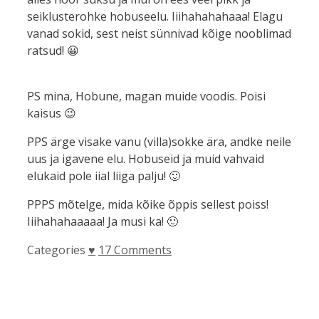
seiklusterohke hobuseelu. Iiihahahahaaa! Elagu
vanad sokid, sest neist sünnivad kõige nooblimad
ratsud! 😀
PS mina, Hobune, magan muide voodis. Poisi
kaisus 😉
PPS ärge visake vanu (villa)sokke ära, andke neile
uus ja igavene elu. Hobuseid ja muid vahvaid
elukaid pole iial liiga palju! 🙂
PPPS mõtelge, mida kõike õppis sellest poiss!
Iiihahahaaaaa! Ja musi ka! 🙂
Categories
♥
17 Comments