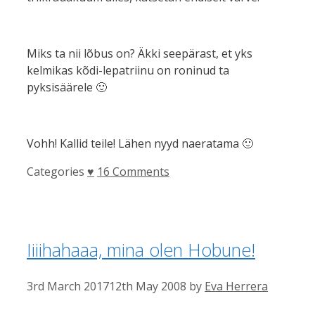
Miks ta nii lõbus on? Äkki seepärast, et yks
kelmikas kõdi-lepatriinu on roninud ta
pyksisäärele 🙂
Vohh! Kallid teile! Lähen nyyd naeratama 🙂
Categories
♥
16 Comments
Iiiihahaaa, mina olen Hobune!
3rd March 2017
12th May 2008
by
Eva Herrera