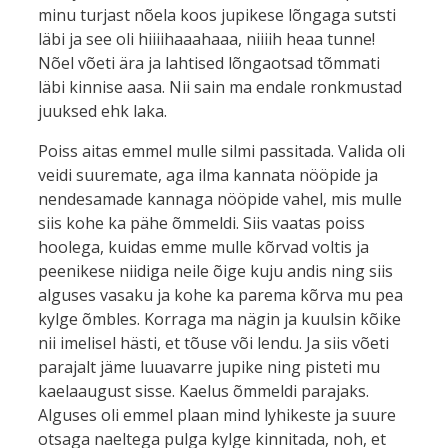
minu turjast nõela koos jupikese lõngaga sutsti
läbi ja see oli hiiiihaaahaaa, niiiih heaa tunne!
Nõel võeti ära ja lahtised lõngaotsad tõmmati
läbi kinnise aasa. Nii sain ma endale ronkmustad
juuksed ehk laka.
Poiss aitas emmel mulle silmi passitada. Valida oli
veidi suuremate, aga ilma kannata nööpide ja
nendesamade kannaga nööpide vahel, mis mulle
siis kohe ka pähe õmmeldi. Siis vaatas poiss
hoolega, kuidas emme mulle kõrvad voltis ja
peenikese niidiga neile õige kuju andis ning siis
alguses vasaku ja kohe ka parema kõrva mu pea
kylge õmbles. Korraga ma nägin ja kuulsin kõike
nii imelisel hästi, et tõuse või lendu. Ja siis võeti
parajalt jäme luuavarre jupike ning pisteti mu
kaelaaugust sisse. Kaelus õmmeldi parajaks.
Alguses oli emmel plaan mind lyhikeste ja suure
otsaga naeltega pulga kylge kinnitada, noh, et