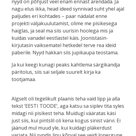
nyyd on põhjust veel enam ennast arendada. Ja
nagu elus ikka, head ideed synnivad suht yhel ajal
paljudes eri kohtades – paar nädalat enne
projekti väljakuulutamist, olime me pisikesega
haiglas, ja seal ma siis uurisin hoolega mis ja
kuidas vanadel eestlastel käis. Joonistasin-
kirjutasin vaiksematel hetkedel terve rea ideid
paberile. Nyyd hakkan siis jupikaupa teostama.
Ja kui keegi kunagi peaks kahtlema särgikandja
päritolus, siis sai seljale suurelt kirja ka
tootjamaa.
Algselt oli tegelikult plaanis teha vaid lipp ja alla
tekst ‘EESTI TOODE’, aga katsu sa siplev tita syles
midagi nii pisikest teha. Muidugi vääratas käsi
just siis, kui pintslil oli kena kogus sinist värvi. Ei
jäänud mul muud yle, kui kuidagi pläkerdust
varjata. Nii syndis lipu kõrval see veidi lopergune