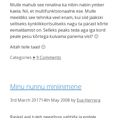
Mulle mahub see ninalina ka nibin-nabin ymber
kaela. Nii, et multifunktsionaalne ese. Mulle
meeldiks see tehnika veel enam, kui siid jääkski
selliseks kynklikkortsuliseks nagu ta pärast kõrte
eemaldamist on. Selleks peaks teda aga iga kord
peale pesu kõrtega kuivama panema vist? 🙂
Aitäh teile taas! 🙂
Categories
♥
9 Comments
Minu nunnu miniinimene
3rd March 2017
14th May 2008
by
Eva Herrera
Raskel ajal tuleb peeglisse vahtida ja endale