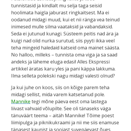
tunnistasid ja kindlalt mu selja taga seisid
hoolimata haigla jaburast ringkaitsest. Ma ei
oodanud midagi muud, kui et nii ränga vea teinud
inimesed mulle silma vaataksid ja vabandaksid.
Seda ei jutunud kunagi. Süsteem peitis nad ära ja
kuigi nad olid nurka surutud, siis pyyti ikka veel
teha mingeid haledaid katseid oma mainet säästa.
No halloo, milleks – tunnista oma viga ja sa saad
andeks ja läheme eluga edasi! Alles Ekspressi
artikkel äratas karu yles ja pani käppa lakkuma.
Ilma selleta polekski nagu midagi valesti olnud?
Ja kui juhe on koos, siis on kõige parem teha
midagi sellist, mida varem katsetanud pole.
Mannike
tegi mõne päeva eest oma lastega
liivast vahvaid võlupilte. See oli tänaseks väga
tänuväärt teema – aitäh Mannike! Tõime poest
liimipulga ja piknikukraami ja nii me siis enamuse
tänasest kaunist ja soojast suvepäevast õues