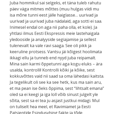
Juba hommikul sai selgeks, et täna tuleb rahutu
päev väga mitmes mõttes (muu hulgas viidi mu
isa mõne tunni eest jälle haiglasse… uurivad ja
uurivad ja uurivad juba nädalaid, aga sotti ei saa.
Inimesel endal on aga nii paha olla, et kole). Ja
yhtlasi ilmus Eesti Ekspressis meie lastehaigala
yledooside ja analyyside segiajamise ja sellest
tulenevalt ka vale ravi saaga. See oli pikk ja
keeruline protsess. Vantsu jäi kõigest hoolimata
ikkagi ellu ja tunneb end nyyd juba reipamalt.
Mina sain karmi õppetunni aga kogu eluks – ära
usalda, kontrolli! Kontrolli kõiki ja kõike, sest
kokkuvõttes vaid nii saad sa oma lähedasi kaitsta.
Ja tegelikult oli see ka see hetk, kus ma sain aru,
et ma pean ise õeks õppima, sest “lihtsalt emana”
oled sa ei keegi ja iga loll võib sinust julgelt yle
sõita, sest sa ei tea ju asjast justkui midagi. Mul
on tuliselt hea meel, et Ravimiamet ja Eesti
Patsientide Esindusyhing fakte ja tõde