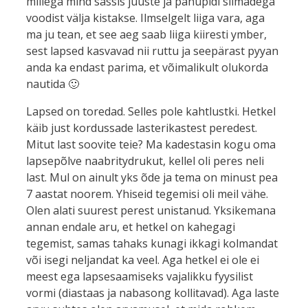
millega mind sassis juuste ja pahupidi silmadega
voodist välja kistakse. Ilmselgelt liiga vara, aga
ma ju tean, et see aeg saab liiga kiiresti ymber,
sest lapsed kasvavad nii ruttu ja seepärast pyyan
anda ka endast parima, et võimalikult olukorda
nautida 🙂
Lapsed on toredad. Selles pole kahtlustki. Hetkel
käib just kordussade lasterikastest peredest.
Mitut last soovite teie? Ma kadestasin kogu oma
lapsepõlve naabritydrukut, kellel oli peres neli
last. Mul on ainult yks õde ja tema on minust pea
7 aastat noorem. Yhiseid tegemisi oli meil vähe.
Olen alati suurest perest unistanud. Yksikemana
annan endale aru, et hetkel on kahegagi
tegemist, samas tahaks kunagi ikkagi kolmandat
või isegi neljandat ka veel. Aga hetkel ei ole ei
meest ega lapsesaamiseks vajalikku fyysilist
vormi (diastaas ja nabasong kollitavad). Aga laste