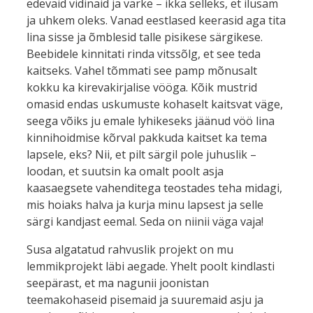
edevaid vidinaid ja värke – ikka selleks, et ilusam
ja uhkem oleks. Vanad eestlased keerasid aga tita
lina sisse ja õmblesid talle pisikese särgikese.
Beebidele kinnitati rinda vitssõlg, et see teda
kaitseks. Vahel tõmmati see pamp mõnusalt
kokku ka kirevakirjalise vööga. Kõik mustrid
omasid endas uskumuste kohaselt kaitsvat väge,
seega võiks ju emale lyhikeseks jäänud vöö lina
kinnihoidmise kõrval pakkuda kaitset ka tema
lapsele, eks? Nii, et pilt särgil pole juhuslik –
loodan, et suutsin ka omalt poolt asja
kaasaegsete vahenditega teostades teha midagi,
mis hoiaks halva ja kurja minu lapsest ja selle
särgi kandjast eemal. Seda on niinii väga vaja!
Susa algatatud rahvuslik projekt on mu
lemmikprojekt läbi aegade. Yhelt poolt kindlasti
seepärast, et ma nagunii joonistan
teemakohaseid pisemaid ja suuremaid asju ja