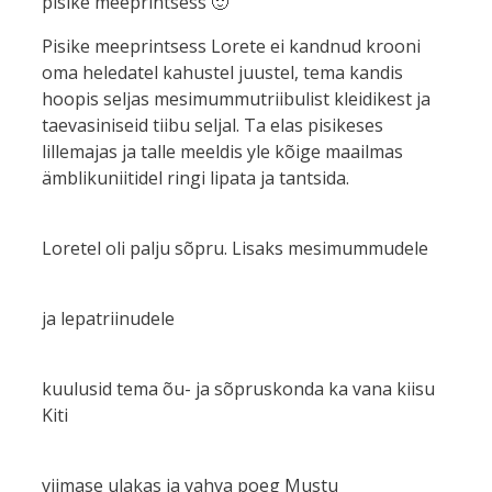
pisike meeprintsess 🙂
Pisike meeprintsess Lorete ei kandnud krooni
oma heledatel kahustel juustel, tema kandis
hoopis seljas mesimummutriibulist kleidikest ja
taevasiniseid tiibu seljal. Ta elas pisikeses
lillemajas ja talle meeldis yle kõige maailmas
ämblikuniitidel ringi lipata ja tantsida.
Loretel oli palju sõpru. Lisaks mesimummudele
ja lepatriinudele
kuulusid tema õu- ja sõpruskonda ka vana kiisu
Kiti
viimase ulakas ja vahva poeg Mustu