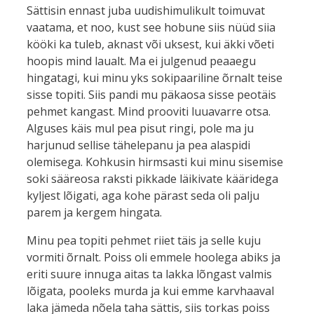
Sättisin ennast juba uudishimulikult toimuvat
vaatama, et noo, kust see hobune siis nüüd siia
kööki ka tuleb, aknast või uksest, kui äkki võeti
hoopis mind laualt. Ma ei julgenud peaaegu
hingatagi, kui minu yks sokipaariline õrnalt teise
sisse topiti. Siis pandi mu päkaosa sisse peotäis
pehmet kangast. Mind prooviti luuavarre otsa.
Alguses käis mul pea pisut ringi, pole ma ju
harjunud sellise tähelepanu ja pea alaspidi
olemisega. Kohkusin hirmsasti kui minu sisemise
soki sääreosa raksti pikkade läikivate kääridega
kyljest lõigati, aga kohe pärast seda oli palju
parem ja kergem hingata.
Minu pea topiti pehmet riiet täis ja selle kuju
vormiti õrnalt. Poiss oli emmele hoolega abiks ja
eriti suure innuga aitas ta lakka lõngast valmis
lõigata, pooleks murda ja kui emme karvhaaval
laka jämeda nõela taha sättis, siis torkas poiss