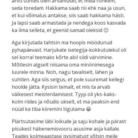
arvu suhtes olen arvamusel, et mida rohkem,
seda toredam. Hakkama saab nii ehk naa ja usun,
et kui võimalus antakse, siis saab hakkama hästi.
Ja lapsi saab armastada ja nendega koos kasvada
ka ilma selleta, et geenid samad oleksid 🙂
Aga kirjutada tahtsin ma hoopis möödunud
pyhapäevast. Harjukate isetegija-kokkutulekul oli
sel korral teemaks kõrte abil siidi värvimine.
Mõtlesin algselt niisama oma miniinimesega
luurele minna. Noh, nagu tavaliselt, lähen ja
suhtlen. Aga siis selgus, et pole suuremat kellegi
hoolde jätta. Kysisin temalt, et mis ta arvab
väikesest meisterdamisest. Tyyp oli yks-kaks-
kolm riides ja nõudis ukselt, et ma peaksin end
nüüd ka tiba kiiremini liigutama 😀
Plärtsutasime läbi loikude ja saju kohale ja pärast
pisukest häbenemisvooru asusime asja kallale.
Teades kolmeaastase pysimatust võtsin meile