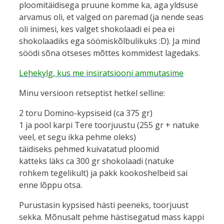
ploomitäidisega pruune komme ka, aga yldsuse
arvamus oli, et valged on paremad (ja nende seas
oli inimesi, kes valget shokolaadi ei pea ei
shokolaadiks ega söömiskõlbulikuks :D). Ja mind
söödi sõna otseses mõttes kommidest lagedaks.
Lehekylg, kus me insiratsiooni ammutasime
Minu versioon retseptist hetkel selline:
2 toru Domino-kypsiseid (ca 375 gr)
1 ja pool karpi Tere toorjuustu (255 gr + natuke
veel, et segu ikka pehme oleks)
täidiseks pehmed kuivatatud ploomid
katteks läks ca 300 gr shokolaadi (natuke
rohkem tegelikult) ja pakk kookoshelbeid sai
enne lõppu otsa.
Purustasin kypsised hästi peeneks, toorjuust
sekka. Mõnusalt pehme hästisegatud mass kappi