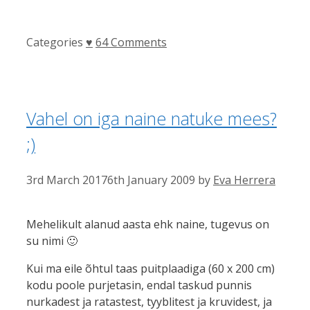
Categories
♥
64 Comments
Vahel on iga naine natuke mees?
;)
3rd March 2017
6th January 2009
by
Eva Herrera
Mehelikult alanud aasta ehk naine, tugevus on
su nimi 🙂
Kui ma eile õhtul taas puitplaadiga (60 x 200 cm)
kodu poole purjetasin, endal taskud punnis
nurkadest ja ratastest, tyyblitest ja kruvidest, ja