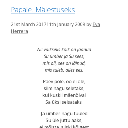
Papale. Mälestuseks
21st March 2017
11th January 2009
by
Eva
Herrera
Nii vaikseks kõik on jäänud
Su ümber ja Su sees,
mis oli, see on läinud,
mis tuleb, alles ees.
Päev pole, öö ei ole,
silm nagu seletaks,
kui kuskil mäenõlval
Sa üksi seisataks.
Ja ümber nagu tuuled
Su üle juttu aaks,
ei mõista, siiski kõigest