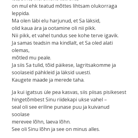
on mul ehk teatud mõttes lihtsam olukorraga
leppida.
Ma olen läbi elu harjunud, et Sa läksid,
olid kaua ära ja ootamine oli nii pikk.
Nii pikk, et vahel tundus see kohe terve igavik.
Ja samas teadsin ma kindlalt, et Sa oled alati
olemas,
mõtled mu peale.
Ja siis Sa tulid, tõid päikese, lagritsakomme ja
soolaseid pähkleid ja läksid uuesti.
Kaugete maade ja merede taha.
Ja kui igatsus üle pea kasvas, siis piisas pisikesest
hingetõmbest Sinu riidekapi ukse vahel –
seal oli see eriline punase puu ja kuivanud
soolase
merevee lõhn, laeva lõhn.
See oli Sinu lõhn ja see on minus alles.