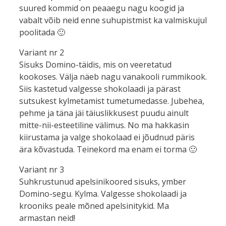
suured kommid on peaaegu nagu koogid ja
vabalt võib neid enne suhupistmist ka valmiskujul
poolitada 🙂
Variant nr 2
Sisuks Domino-täidis, mis on veeretatud
kookoses. Välja näeb nagu vanakooli rummikook.
Siis kastetud valgesse shokolaadi ja pärast
sutsukest kylmetamist tumetumedasse. Jubehea,
pehme ja täna jäi täiuslikkusest puudu ainult
mitte-nii-esteetiline välimus. No ma hakkasin
kiirustama ja valge shokolaad ei jõudnud päris
ära kõvastuda. Teinekord ma enam ei torma 🙂
Variant nr 3
Suhkrustunud apelsinikoored sisuks, ymber
Domino-segu. Kylma. Valgesse shokolaadi ja
krooniks peale mõned apelsinitykid. Ma
armastan neid!