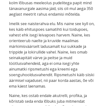
kolm lõbusas meeleolus pudelitega papit mind
tänavanurgale aasima jäid, siis oli mul aega 350
aeglast meetrit rahus endamisi mõtelda.
Imelik see naisterahva elu. Mis naine see kyll on,
kes käib ehituspoes samatihti kui toidupoes,
vahest ehk isegi leivapoes harvem. Naine, kes
orienteerub naelte ja kruvide maailmas
märkimisväärselt ladusamalt kui sukkade ja
trippide ja lokirullide vahel. Naine, kes omab
seinakapitäit värve ja peitse ja muid
töötlusvahendeid, aga ei oma isegi yhte
ainumatki ripsmetushi ega kreemi ega
soenguhooldusvahendit. Ripsmetushi käib siiski
äärmisel vajadusel, nii paar korda aastas, õe või
ema käest laenamas.
Naine, kes ostab endale akutrelli, profika, ja
kõristab seda enda lõbuks juba mitmendat