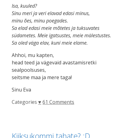
Isa, kuuled?
Sinu meri ja veri elavad edasi minus,
minu ões, minu poegades.
Sa elad edasi meie mõtetes ja tuksuvates
südametes. Meie igatsustes, meie mälestustes.
Sa oled väga elav, kuni meie elame.
Ahhoi, mu kapten,
head teed ja vägevaid avastamisretki
sealpoolsuses,
seitsme maa ja mere taga!
Sinu Eva
Categories
♥
61 Comments
Kiiksukommi tahate? :D