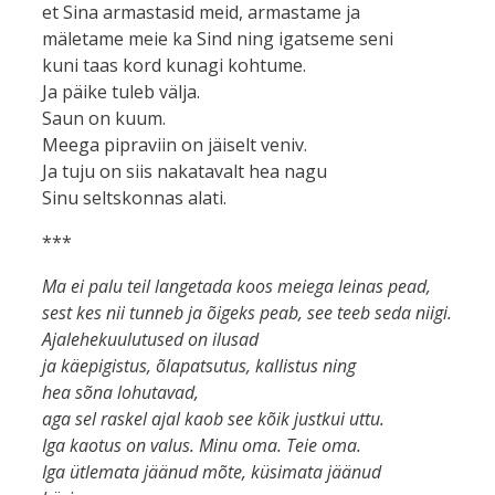
et Sina armastasid meid, armastame ja
mäletame meie ka Sind ning igatseme seni
kuni taas kord kunagi kohtume.
Ja päike tuleb välja.
Saun on kuum.
Meega pipraviin on jäiselt veniv.
Ja tuju on siis nakatavalt hea nagu
Sinu seltskonnas alati.
***
Ma ei palu teil langetada koos meiega leinas pead,
sest kes nii tunneb ja õigeks peab, see teeb seda niigi.
Ajalehekuulutused on ilusad
ja käepigistus, õlapatsutus, kallistus ning
hea sõna lohutavad,
aga sel raskel ajal kaob see kõik justkui uttu.
Iga kaotus on valus. Minu oma. Teie oma.
Iga ütlemata jäänud mõte, küsimata jäänud