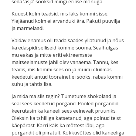
seda ‘asja’ sööksid mingi erilise mõnuga.
Kuuest kolm teadsid, mis läks kommi sisse.
Ylejäänud kolm ei arvanduki ära. Pakuti puuvilja
ja marmelaadi.
Valdav enamus oli teada saades yllatunud ja nõus
ka edaspidi selliseid komme sööma. Sealhulgas
mu eakas ja mitte eriti ektreemsete
maitseelamuste jahil olev vanaema. Tannu, kes
teadis, mis kommi sees on ja muidu eluilmas
keedetult antud toorainet ei sööks, rabas kommi
suhu ja tahtis lisa.
Ja mida ma siis tegin? Tumetume shokolaad ja
seal sees keedetud porgand. Pooled porgandid
keerutasin ka kaneeli sees eelnevalt pruuniks.
Oleksin ka tshilliga katsetanud, aga polnud teist
käepärast. Karri käis ka mõttest läbi, aga
porgandit oli piiratult. Kokkuvõttes olid kaneeliga