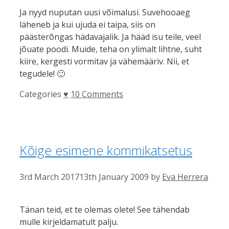
Ja nyyd nuputan uusi võimalusi. Suvehooaeg
läheneb ja kui ujuda ei taipa, siis on
päästerõngas hädavajalik. Ja hääd isu teile, veel
jõuate poodi. Muide, teha on ylimalt lihtne, suht
kiire, kergesti vormitav ja vähemääriv. Nii, et
tegudele! 🙂
Categories
♥
10 Comments
Kõige esimene kommikatsetus
3rd March 2017
13th January 2009
by
Eva Herrera
Tänan teid, et te olemas olete! See tähendab
mulle kirjeldamatult palju.