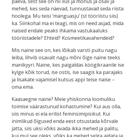
päeva, sest see on nii ilus ja mõnus ja osav ja
mehed, kes seda näevad, tunnustavad seda riista
hoolega. Mu teisi ‘mänguasju’ (st tööriistu siis)
ka. Siinkohal ma ei teagi, mis on need asjad, mida
naised endale peaks ihkama vastukaaluks
tööriistadele? Ehteid? Kosmeetikavahendeid?
Mis naine see on, kes lõikab varsti puitu nagu
leiba, lihvib osavalt nagu mõni õige naine teeks
manikyyri. Naine, kes paigaldas köögikraanile ise
kylge kõik torud, ise ostis, ise saagis ka parajaks
ja lisakäte vajamisel kutsus appi teise naise –
oma ema.
Kaasaegne naine? Meie yhiskonna loomuliku
toimise väärastunud kohastumine? Kui aus olla,
siis minus ei ela erilist feminsimipisikut. Kui
inimlikud õigused enda eest otsustada kõrvale
jätta, siis uksi võiks avada ikka mehed ja palitu,
kui mul see oleks, võiks ka mehed selga aidata ja