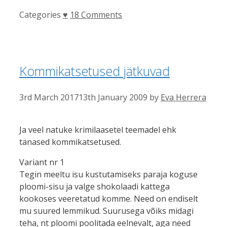
Categories
♥
18 Comments
Kommikatsetused jätkuvad
3rd March 2017
13th January 2009
by
Eva Herrera
Ja veel natuke krimilaasetel teemadel ehk
tänased kommikatsetused.
Variant nr 1
Tegin meeltu isu kustutamiseks paraja koguse
ploomi-sisu ja valge shokolaadi kattega
kookoses veeretatud komme. Need on endiselt
mu suured lemmikud. Suurusega võiks midagi
teha, nt ploomi poolitada eelnevalt, aga need