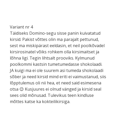
Variant nr 4
Täidiseks Domino-segu sisse panin kuivatatud
kirsid. Pakist võttes olin ma parajalt pettunud,
sest ma miskipärast eeldasin, et neil poolkõvadel
kirsirosinatel võiks rohkem olla kirsimaitset ja
lõhna ligi. Tegin lihtsalt prooviks. Kylmunud
poolkommi kastsin tumetumedasse shokolaadi.
JA kuigi ma ei ole suurem asi tumeda shokolaadi
sõber ja need kirsid mind eriti ei vaimustanud, siis
lõpptulemus oli nii hea, et need said esimesena
otsa 😉 Kusjuures ei olnud vänged ja kirsid seal
sees olid mõnusad. Tulevikus teen kindluse
mõttes katse ka kokteilikirsiga.