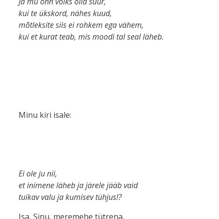
Ja mu õnn võiks olla suur,
kui te ükskord, nähes kuud,
mõtleksite siis ei rohkem ega vähem,
kui et kurat teab, mis moodi tal seal läheb.
Minu kiri isale:
Ei ole ju nii,
et inimene läheb ja järele jääb vaid
tuikav valu ja kumisev tühjus!?
Isa, Sinu, meremehe tütrena,