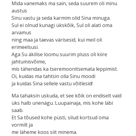
Mida vanemaks ma sain, seda suurem oli minu
austus
Sinu vastu ja seda karmim olid Sina minuga.
Sul ei olnud kunagi ükskõik, Sul oli alati oma
arvamus
ning maa ja taevas värisesid, kui meil oli
erimeelsusi.
Aga Su äkilise loomu suurim pluss oli kiire
jahtumisvõime,
mis tähendas ka tseremoonitsemata leppimist.
Oi, kuidas ma tahtsin olla Sinu moodi
ja kuidas Sina sellele vastu võitlesid!
Ma tahaksin uskuda, et see kõik on endiselt vaid
üks halb unenägu. Luupainaja, mis kohe läbi
saab.
Et Sa tõused kohe püsti, silud kortsud oma
vormilt ja
me läheme koos siit minema.