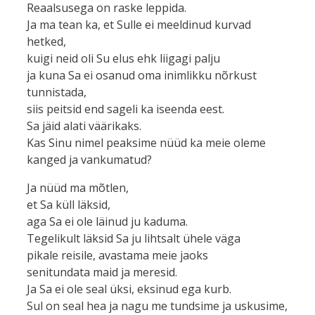
Reaalsusega on raske leppida.
Ja ma tean ka, et Sulle ei meeldinud kurvad
hetked,
kuigi neid oli Su elus ehk liigagi palju
ja kuna Sa ei osanud oma inimlikku nõrkust
tunnistada,
siis peitsid end sageli ka iseenda eest.
Sa jäid alati väärikaks.
Kas Sinu nimel peaksime nüüd ka meie oleme
kanged ja vankumatud?
Ja nüüd ma mõtlen,
et Sa küll läksid,
aga Sa ei ole läinud ju kaduma.
Tegelikult läksid Sa ju lihtsalt ühele väga
pikale reisile, avastama meie jaoks
senitundata maid ja meresid.
Ja Sa ei ole seal üksi, eksinud ega kurb.
Sul on seal hea ja nagu me tundsime ja uskusime,