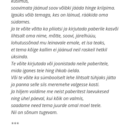
küsimus,
soovimata jäänud soov võibki jääda hinge kriipima.
Igaüks võib temaga, kes on läinud, rääkida oma
südames.
Ja te võite võtta ka pliiatsi ja kirjutada paberile kasvõi
lihtsalt oma nime, mõtte, soovi, järelhüüu,
lohutussõnad mu leinavale emale, et isa teaks,
et tema kõige kallim ei jäänud neil raskeil hetkil
üksinda.
Te võite kirjutada või joonistada neile paberitele,
mida iganes teie hing ihkab öelda.
Või te võite ka sümboolselt lehe lihtsalt tühjaks jätta
ja panna selle siis meremehe valgesse kasti.
Ja hiljem voldime me neist paberitest laevukesed
ning ühel päeval, kui kõik on valmis,
saadame need tema juurde omal moel teele.
Nii on sõnum tugevam.
***