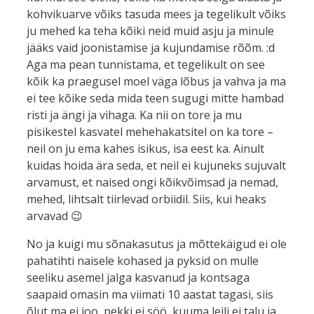
kohvikuarve võiks tasuda mees ja tegelikult võiks
ju mehed ka teha kõiki neid muid asju ja minule
jääks vaid joonistamise ja kujundamise rõõm. :d
Aga ma pean tunnistama, et tegelikult on see
kõik ka praegusel moel väga lõbus ja vahva ja ma
ei tee kõike seda mida teen sugugi mitte hambad
risti ja ängi ja vihaga. Ka nii on tore ja mu
pisikestel kasvatel mehehakatsitel on ka tore –
neil on ju ema kahes isikus, isa eest ka. Ainult
kuidas hoida ära seda, et neil ei kujuneks sujuvalt
arvamust, et naised ongi kõikvõimsad ja nemad,
mehed, lihtsalt tiirlevad orbiidil. Siis, kui heaks
arvavad 😉
No ja kuigi mu sõnakasutus ja mõttekäigud ei ole
pahatihti naisele kohased ja pyksid on mulle
seeliku asemel jalga kasvanud ja kontsaga
saapaid omasin ma viimati 10 aastat tagasi, siis
õlut ma ei joo, pekki ei söö, kuuma leili ei talu ja