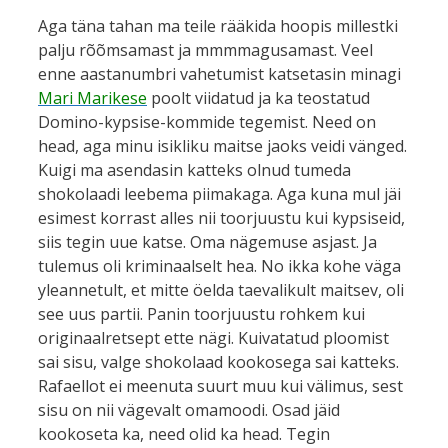
Aga täna tahan ma teile rääkida hoopis millestki
palju rõõmsamast ja mmmmagusamast. Veel
enne aastanumbri vahetumist katsetasin minagi
Mari Marikese
poolt viidatud ja ka teostatud
Domino-kypsise-kommide tegemist. Need on
head, aga minu isikliku maitse jaoks veidi vänged.
Kuigi ma asendasin katteks olnud tumeda
shokolaadi leebema piimakaga. Aga kuna mul jäi
esimest korrast alles nii toorjuustu kui kypsiseid,
siis tegin uue katse. Oma nägemuse asjast. Ja
tulemus oli kriminaalselt hea. No ikka kohe väga
yleannetult, et mitte öelda taevalikult maitsev, oli
see uus partii. Panin toorjuustu rohkem kui
originaalretsept ette nägi. Kuivatatud ploomist
sai sisu, valge shokolaad kookosega sai katteks.
Rafaellot ei meenuta suurt muu kui välimus, sest
sisu on nii vägevalt omamoodi. Osad jäid
kookoseta ka, need olid ka head. Tegin