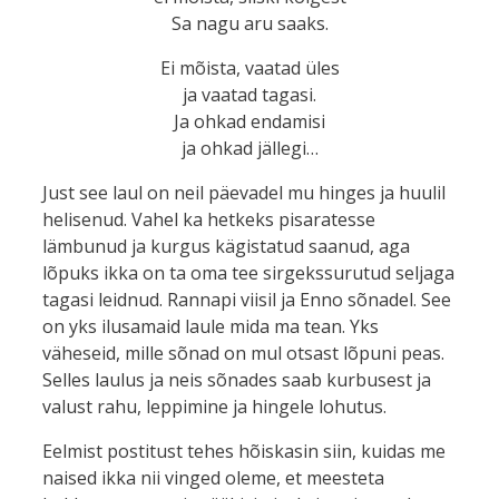
Sa nagu aru saaks.
Ei mõista, vaatad üles
ja vaatad tagasi.
Ja ohkad endamisi
ja ohkad jällegi…
Just see laul on neil päevadel mu hinges ja huulil
helisenud. Vahel ka hetkeks pisaratesse
lämbunud ja kurgus kägistatud saanud, aga
lõpuks ikka on ta oma tee sirgekssurutud seljaga
tagasi leidnud. Rannapi viisil ja Enno sõnadel. See
on yks ilusamaid laule mida ma tean. Yks
väheseid, mille sõnad on mul otsast lõpuni peas.
Selles laulus ja neis sõnades saab kurbusest ja
valust rahu, leppimine ja hingele lohutus.
Eelmist postitust tehes hõiskasin siin, kuidas me
naised ikka nii vinged oleme, et meesteta