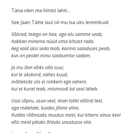
Täna olen ma liimist lahti…
See Jaan Tätte laul oli mu isa üks lemmikuid
Sõbrad, teiega on hea, aga elu samme seab,
hakkan minema nüüd oma kitsast rada.
Aeg vaid üksi seda teab, karmis saladuses peab,
kus on peidet minu saabumise sadam.
Ja mu õnn võiks olla suur,
kui te ükskord, nähes kuud,
mõtleksite siis ei rohkem ega vähem,
kui et kurat teab, mismoodi tal seal läheb.
Uusi sõpru, usun veel, leian tollel võõral teel,
aga mäletate, kuidas jõime viina.
Kuidas rõõmsaks muutus meel, kui kitarre ainus keel
võis meid pikaks õhtuks unustusse viia.