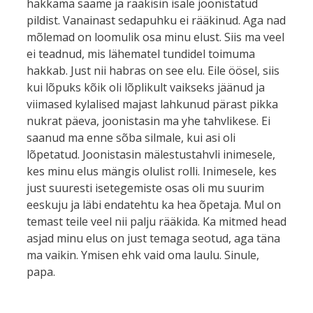
hakkama saame ja rääkisin isale joonistatud
pildist. Vanainast sedapuhku ei rääkinud. Aga nad
mõlemad on loomulik osa minu elust. Siis ma veel
ei teadnud, mis lähematel tundidel toimuma
hakkab. Just nii habras on see elu. Eile öösel, siis
kui lõpuks kõik oli lõplikult vaikseks jäänud ja
viimased kylalised majast lahkunud pärast pikka
nukrat päeva, joonistasin ma yhe tahvlikese. Ei
saanud ma enne sõba silmale, kui asi oli
lõpetatud. Joonistasin mälestustahvli inimesele,
kes minu elus mängis olulist rolli. Inimesele, kes
just suuresti isetegemiste osas oli mu suurim
eeskuju ja läbi endatehtu ka hea õpetaja. Mul on
temast teile veel nii palju rääkida. Ka mitmed head
asjad minu elus on just temaga seotud, aga täna
ma vaikin. Ymisen ehk vaid oma laulu. Sinule,
papa.