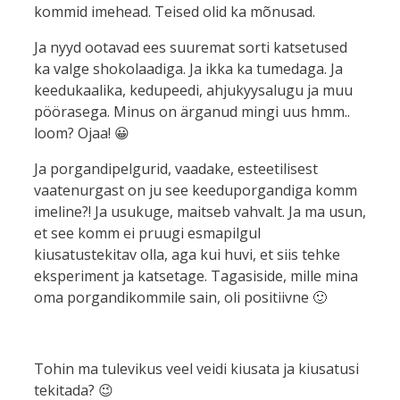
kommid imehead. Teised olid ka mõnusad.
Ja nyyd ootavad ees suuremat sorti katsetused
ka valge shokolaadiga. Ja ikka ka tumedaga. Ja
keedukaalika, kedupeedi, ahjukyysalugu ja muu
pöörasega. Minus on ärganud mingi uus hmm..
loom? Ojaa! 😀
Ja porgandipelgurid, vaadake, esteetilisest
vaatenurgast on ju see keeduporgandiga komm
imeline?! Ja usukuge, maitseb vahvalt. Ja ma usun,
et see komm ei pruugi esmapilgul
kiusatustekitav olla, aga kui huvi, et siis tehke
eksperiment ja katsetage. Tagasiside, mille mina
oma porgandikommile sain, oli positiivne 🙂
Tohin ma tulevikus veel veidi kiusata ja kiusatusi
tekitada? 😉