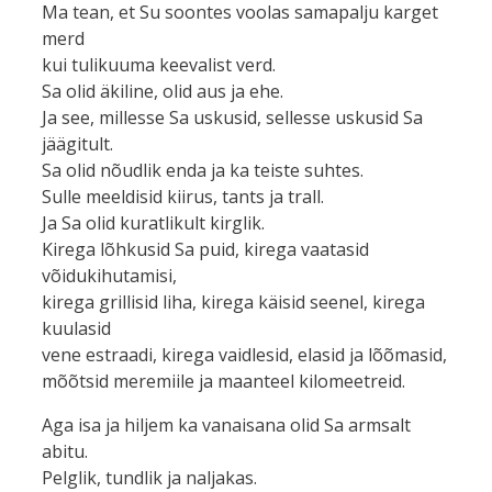
Ma tean, et Su soontes voolas samapalju karget
merd
kui tulikuuma keevalist verd.
Sa olid äkiline, olid aus ja ehe.
Ja see, millesse Sa uskusid, sellesse uskusid Sa
jäägitult.
Sa olid nõudlik enda ja ka teiste suhtes.
Sulle meeldisid kiirus, tants ja trall.
Ja Sa olid kuratlikult kirglik.
Kirega lõhkusid Sa puid, kirega vaatasid
võidukihutamisi,
kirega grillisid liha, kirega käisid seenel, kirega
kuulasid
vene estraadi, kirega vaidlesid, elasid ja lõõmasid,
mõõtsid meremiile ja maanteel kilomeetreid.
Aga isa ja hiljem ka vanaisana olid Sa armsalt
abitu.
Pelglik, tundlik ja naljakas.