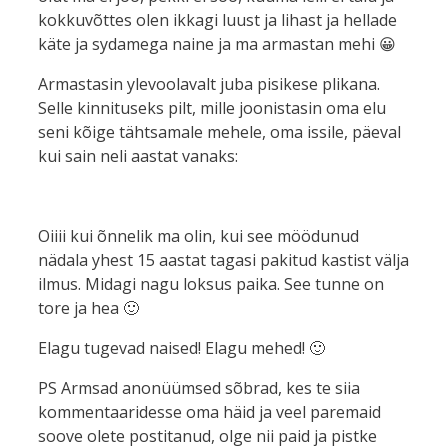
kokkuvõttes olen ikkagi luust ja lihast ja hellade
käte ja sydamega naine ja ma armastan mehi 😀
Armastasin ylevoolavalt juba pisikese plikana.
Selle kinnituseks pilt, mille joonistasin oma elu
seni kõige tähtsamale mehele, oma issile, päeval
kui sain neli aastat vanaks:
Oiiii kui õnnelik ma olin, kui see möödunud
nädala yhest 15 aastat tagasi pakitud kastist välja
ilmus. Midagi nagu loksus paika. See tunne on
tore ja hea 🙂
Elagu tugevad naised! Elagu mehed! 🙂
PS Armsad anonüümsed sõbrad, kes te siia
kommentaaridesse oma häid ja veel paremaid
soove olete postitanud, olge nii paid ja pistke