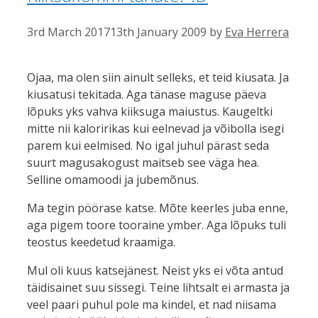
3rd March 2017
13th January 2009
by
Eva Herrera
Ojaa, ma olen siin ainult selleks, et teid kiusata. Ja
kiusatusi tekitada. Aga tänase maguse päeva
lõpuks yks vahva kiiksuga maiustus. Kaugeltki
mitte nii kaloririkas kui eelnevad ja võibolla isegi
parem kui eelmised. No igal juhul pärast seda
suurt magusakogust maitseb see väga hea.
Selline omamoodi ja jubemõnus.
Ma tegin pöörase katse. Mõte keerles juba enne,
aga pigem toore tooraine ymber. Aga lõpuks tuli
teostus keedetud kraamiga.
Mul oli kuus katsejänest. Neist yks ei võta antud
täidisainet suu sissegi. Teine lihtsalt ei armasta ja
veel paari puhul pole ma kindel, et nad niisama