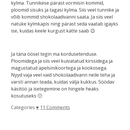
kylma. Tunnikese pärast vormisin kommid,
ploomid sisuks ja tagasi kylma. Siis veel tunnike ja
võib kommid shokolaadivanni saata. Ja siis veel
natuke kylmkapis ning pärast seda vaatab igayks
ise, kuidas keele kurgust kätte saab 😉
Ja täna öösel tegin ma kordusetenduse.
Ploomidega ja siis veel kuivatatud kirssidega ja
magustatud apelsinikoortega ja kookosega.
Nyyd vaja veel vaid shokolaadivann neile teha ja
varsti annan teada, kuidas välja kukkus. Söödav
käsitöö ja isetegemine on hingele heaks
kosutuseks 🙂
Categories
♥
11 Comments