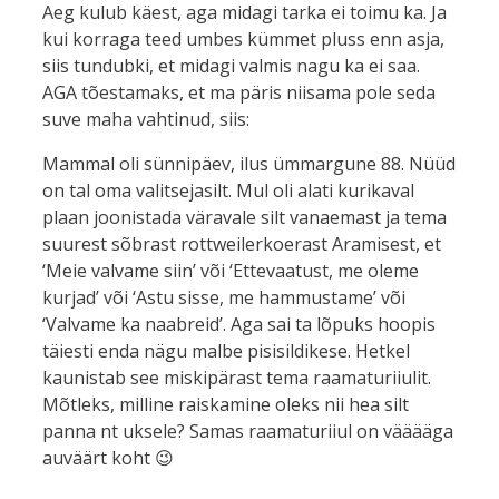
Aeg kulub käest, aga midagi tarka ei toimu ka. Ja
kui korraga teed umbes kümmet pluss enn asja,
siis tundubki, et midagi valmis nagu ka ei saa.
AGA tõestamaks, et ma päris niisama pole seda
suve maha vahtinud, siis:
Mammal oli sünnipäev, ilus ümmargune 88. Nüüd
on tal oma valitsejasilt. Mul oli alati kurikaval
plaan joonistada väravale silt vanaemast ja tema
suurest sõbrast rottweilerkoerast Aramisest, et
‘Meie valvame siin’ või ‘Ettevaatust, me oleme
kurjad’ või ‘Astu sisse, me hammustame’ või
‘Valvame ka naabreid’. Aga sai ta lõpuks hoopis
täiesti enda nägu malbe pisisildikese. Hetkel
kaunistab see miskipärast tema raamaturiiulit.
Mõtleks, milline raiskamine oleks nii hea silt
panna nt uksele? Samas raamaturiiul on vääääga
auväärt koht 😉