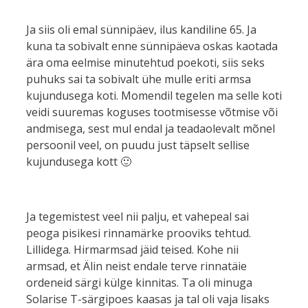
Ja siis oli emal sünnipäev, ilus kandiline 65. Ja
kuna ta sobivalt enne sünnipäeva oskas kaotada
ära oma eelmise minutehtud poekoti, siis seks
puhuks sai ta sobivalt ühe mulle eriti armsa
kujundusega koti. Momendil tegelen ma selle koti
veidi suuremas koguses tootmisesse võtmise või
andmisega, sest mul endal ja teadaolevalt mõnel
persoonil veel, on puudu just täpselt sellise
kujundusega kott 🙂
Ja tegemistest veel nii palju, et vahepeal sai
peoga pisikesi rinnamärke prooviks tehtud.
Lillidega. Hirmarmsad jäid teised. Kohe nii
armsad, et Älin neist endale terve rinnatäie
ordeneid särgi külge kinnitas. Ta oli minuga
Solarise T-särgipoes kaasas ja tal oli vaja lisaks