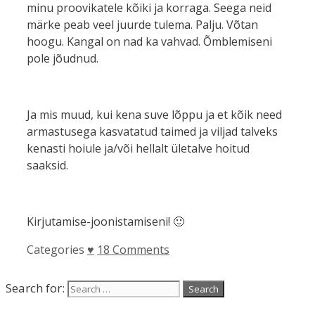
minu proovikatele kõiki ja korraga. Seega neid
märke peab veel juurde tulema. Palju. Võtan
hoogu. Kangal on nad ka vahvad. Õmblemiseni
pole jõudnud.
Ja mis muud, kui kena suve lõppu ja et kõik need
armastusega kasvatatud taimed ja viljad talveks
kenasti hoiule ja/või hellalt ületalve hoitud
saaksid.
Kirjutamise-joonistamiseni! 🙂
Categories
♥
18 Comments
Search for: