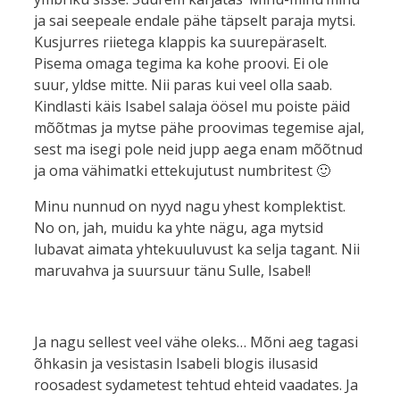
ja sai seepeale endale pähe täpselt paraja mytsi.
Kusjurres riietega klappis ka suurepäraselt.
Pisema omaga tegima ka kohe proovi. Ei ole
suur, yldse mitte. Nii paras kui veel olla saab.
Kindlasti käis Isabel salaja öösel mu poiste päid
mõõtmas ja mytse pähe proovimas tegemise ajal,
sest ma isegi pole neid jupp aega enam mõõtnud
ja oma vähimatki ettekujutust numbritest 🙂
Minu nunnud on nyyd nagu yhest komplektist.
No on, jah, muidu ka yhte nägu, aga mytsid
lubavat aimata yhtekuuluvust ka selja tagant. Nii
maruvahva ja suursuur tänu Sulle, Isabel!
Ja nagu sellest veel vähe oleks… Mõni aeg tagasi
õhkasin ja vesistasin Isabeli blogis ilusasid
roosadest sydametest tehtud ehteid vaadates. Ja