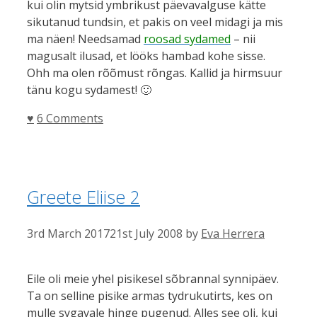
kui olin mytsid ymbrikust päevavalguse kätte
sikutanud tundsin, et pakis on veel midagi ja mis
ma näen! Needsamad
roosad sydamed
– nii
magusalt ilusad, et lööks hambad kohe sisse.
Ohh ma olen rõõmust rõngas. Kallid ja hirmsuur
tänu kogu sydamest! 🙂
Categories
♥
6 Comments
Greete Eliise 2
3rd March 2017
21st July 2008
by
Eva Herrera
Eile oli meie yhel pisikesel sõbrannal synnipäev.
Ta on selline pisike armas tydrukutirts, kes on
mulle sygavale hinge pugenud. Alles see oli, kui