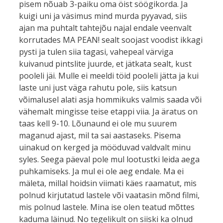
pisem nõuab 3-paiku oma öist söögikorda. Ja
kuigi uni ja väsimus mind murda pyyavad, siis
ajan ma puhtalt tahtejõu najal endale veenvalt
korrutades MA PEAN! sealt soojast voodist ikkagi
pysti ja tulen siia tagasi, vahepeal värviga
kuivanud pintslite juurde, et jätkata sealt, kust
pooleli jäi. Mulle ei meeldi töid pooleli jätta ja kui
laste uni just väga rahutu pole, siis katsun
võimalusel alati asja hommikuks valmis saada või
vähemalt mingisse teise etappi viia. Ja äratus on
taas kell 9-10. Lõunaund ei ole mu suurem
maganud ajast, mil ta sai aastaseks. Pisema
uinakud on kerged ja mööduvad valdvalt minu
syles. Seega päeval pole mul lootustki leida aega
puhkamiseks. Ja mul ei ole aeg endale. Ma ei
mäleta, millal hoidsin viimati käes raamatut, mis
polnud kirjutatud lastele või vaatasin mõnd filmi,
mis polnud lastele. Mina ise olen teatud mõttes
kaduma läinud. No tegelikult on siiski ka olnud