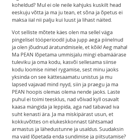
koheldud? Mul ei ole neile kahjuks kuskilt head
eeskuju võtta ja ma ju tean, et sõna ja õpetus ei
maksa iial nii palju kui luust ja lihast näited.
Vot selliste mõtete käes olen ma sellel väga
pingelisel tööperioodil juba jupp aega piinelnud
ja olen jõudnud äratundmisele, et kõik! Aeg maha!
Ma PEAN lõpetama ummisjalu mingi ebamäärase
tuleviku ja oma kodu, kasvõi sellesama siinse
kodu loomise nimel rygamise, sest minu jaoks
yksinda on see kättesaamatu unistus ja mu
lapsed vajavad mind nyyd, siin ja praegu ja ma
PEAN hoopis olemas olema nende jaoks. Laste
puhul ei toimi teesklus, nad võivad kyll osavalt
kaasa mängida ja leppida, aga nad tabavad iva
suht kenasti ära. Ja ma miskipärast usun, et
kokkuvõttes on elukeskkonnast tähtsamad
armastus ja lähedustunne ja usaldus. Suudaksin
ma vaid lõpetada enda sundimise ja piitsutamise?