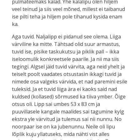
pulmateemaks kalad. Yhe kalalipu olen hiljem
veel teinud ja siis veel mõned, millest ei taibanud
ise pilti teha ja hiljem pole tihanud kysida enam
ka.
Aga tuvid. Naljalipp ei pidanud see olema. Liiga
värviline ka mitte. Tähtsad olid suur armastus,
tuvid ise, pisike taskukutsu ja piklik pall – ikka
iseloomulik konkreetsele paarile. Ja nii ma siis
tegingi. Algsel jäid tuvid värvita, aga neid yhelt ja
teiselt poolt vaadates otsustasin ikkagi tuvid ja
nimede osa valgeks värvida, et nad paremini esile
tuleksid. Ja et tuvid liiga ära ei kaoks said nad
kuldsed (kollased) sõrmused ka tiiva ymber. Õige
otsus oli. Lipp sai umbes 53 x 83 cm ja
puuvillasele kangale maalides sai tagumine kylg
ekstra yle värvitud ja tulemus sai nii nunnu. No
noorpaar ise on ka jubenunnu. Neile oli lipu
lõplik kuju yllatuseks, mida nähti vist alles