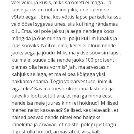
veel veidi, ja küsis, miks sa ometi ei maga… ja
lapse jaoks on ootamine pikk, une tulemine
võtab aega… Ema, kes võttis lapse päriselt kaissu
vaid öösel sygavas unes, siis kui hing rändamas
oli… Ema, kel pole jaksu ja aega nendega koos
mängida ja õue minna nii palju kui ilm lubaks ja
laps sooviks. Neil oli ema, kellel ei olnud nende
jaoks aega ja jõudu. Miks ma yldse soovisin lapsi,
kui ma ei suuda olla nende jaoks 100 protsenti
olemas olla heas vormis? Jah, ma arvestasin
kahjuks sellega, et ma ei pea kõigega yksi
hakkama saama. Tegin valearvestuse, inimlik
viga, eks? Kas ma tõesti rikun oma laste elu ja
tuleviku lootusetult ära, et ma iga hinna eest
nende isa meie juures kinni ei hoidnud? Millised
mehed neist kasvavad? Sellised, kes leiavadki, et
naised peavad nende nimel end haigeks
rabelema ja arvavad, et naistel polegi justnagu
õigust olla hoitud, armastatud, viisakalt