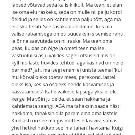
lapsed võtavad seda ka isiklikult. Ma tean, et elan
ise oma elu raskeks, seda on mulle nii palju kordi
öeldud ja selles on kahtlemata palju tõtt, aga ma
ei oska teisiti. See tasakaaluleidmine, kus ma
välise rabamisega ometi suudaksin sisemise rahu
ja õnne saavutada on nii raske. Ma tean oma
peas, kuidas on õige ja ometi teen ma ise
vastuolulisi asju valides sageli otsuseid mis on
kyll mu laste huvides tehtud, aga kas nad on neile
parimad? Jah, ma isegi enam ei unista teemal ‘kui
mu kõrval oleks toetav mees, perekond, lastel
oleks isa, kes ka osaleks nende kasvamises ja
kasvatamises’. Kahe väikese lapsega yksi ei ole
kerge. Ma võin ju öelda, et saan hakkama ja
kahtlemata saangi. AGA ma tahaksin saada hästi
hakkama, tahaksin olla parem ema oma lastele.
Kindlasti on see mingis mõttes edasiviiv, samas
yhel hetkel hakkab see ‘ma tahan’ hävitama. Kuigi
ma katsun teha omi asju, st tööd, sel ajal kui nad