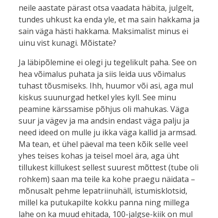
neile aastate pärast otsa vaadata häbita, julgelt,
tundes uhkust ka enda yle, et ma sain hakkama ja
sain väga hästi hakkama. Maksimalist minus ei
uinu vist kunagi. Mõistate?
Ja läbipõlemine ei olegi ju tegelikult paha. See on
hea võimalus puhata ja siis leida uus võimalus
tuhast tõusmiseks. Ihh, huumor või asi, aga mul
kiskus suunurgad hetkel yles kyll. See minu
peamine kärssamise põhjus oli mahukas. Väga
suur ja vägev ja ma andsin endast väga palju ja
need ideed on mulle ju ikka väga kallid ja armsad.
Ma tean, et ühel päeval ma teen kõik selle veel
yhes teises kohas ja teisel moel ära, aga üht
tillukest killukest sellest suurest mõttest (tube oli
rohkem) saan ma teile ka kohe praegu näidata –
mõnusalt pehme lepatriinuhäll, istumisklotsid,
millel ka putukapilte kokku panna ning millega
lahe on ka muud ehitada, 100-jalgse-kiik on mul