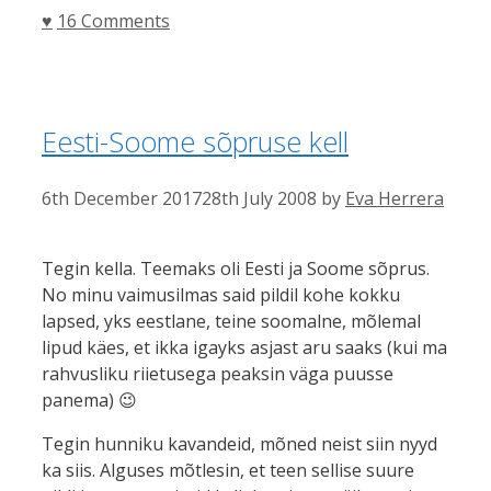
Categories
♥
16 Comments
Eesti-Soome sõpruse kell
6th December 2017
28th July 2008
by
Eva Herrera
Tegin kella. Teemaks oli Eesti ja Soome sõprus.
No minu vaimusilmas said pildil kohe kokku
lapsed, yks eestlane, teine soomalne, mõlemal
lipud käes, et ikka igayks asjast aru saaks (kui ma
rahvusliku riietusega peaksin väga puusse
panema) 😉
Tegin hunniku kavandeid, mõned neist siin nyyd
ka siis. Alguses mõtlesin, et teen sellise suure