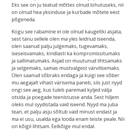
Eks see on ju teatud mõttes olnud lohutuseks, nii
on olnud hea yksinduse ja kurbade mõtete eest
põgeneda.
Kogu see rabamine ei ole olnud kaugeltki asjata,
sest tänu sellele olen ma yles leidnud iseenda,
olen saanud palju julgemaks, tugevamaks,
iseseisvamaks, kindlasti ka kompromissitumaks
ja sallimatumaks. Asjad on muutunud lihtsamaks
ja selgemaks, samas mustvalgest värvilisemaks.
Olen saanud sõbraks endaga ja kuigi see sõber
mu aegajalt vihast värisema paneb, siis just nyyd
ongi see aeg, kus tuleb paremad kyljed välja
otsida ja poegade teenistusse anda. Sest hiljem
oleks mul syydistada vaid iseend. Nyyd ma juba
tean, et palju asju sõltub vaid minust endast ja
ma ei usu, usalda ega looda enam teiste peale. Nii
on kõigil lihtsam. Eelkõige mul endal.