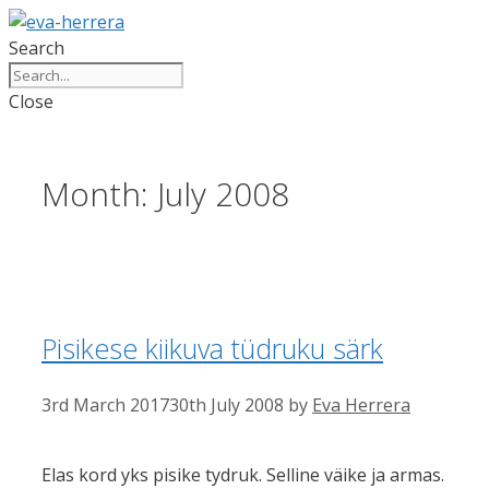
Skip
to
Search
content
Close
Month:
July 2008
Pisikese kiikuva tüdruku särk
3rd March 2017
30th July 2008
by
Eva Herrera
Elas kord yks pisike tydruk. Selline väike ja armas.