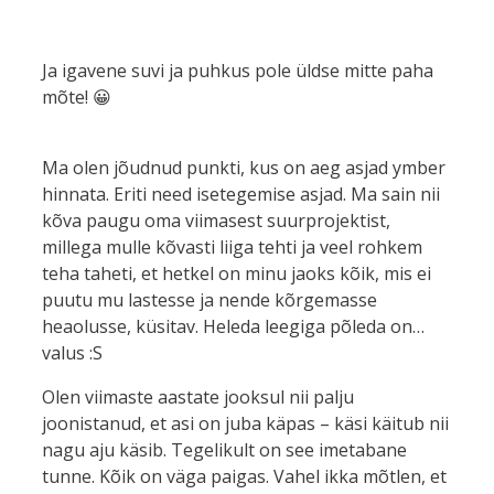
Ja igavene suvi ja puhkus pole üldse mitte paha
mõte! 😀
Ma olen jõudnud punkti, kus on aeg asjad ymber
hinnata. Eriti need isetegemise asjad. Ma sain nii
kõva paugu oma viimasest suurprojektist,
millega mulle kõvasti liiga tehti ja veel rohkem
teha taheti, et hetkel on minu jaoks kõik, mis ei
puutu mu lastesse ja nende kõrgemasse
heaolusse, küsitav. Heleda leegiga põleda on…
valus :S
Olen viimaste aastate jooksul nii palju
joonistanud, et asi on juba käpas – käsi käitub nii
nagu aju käsib. Tegelikult on see imetabane
tunne. Kõik on väga paigas. Vahel ikka mõtlen, et