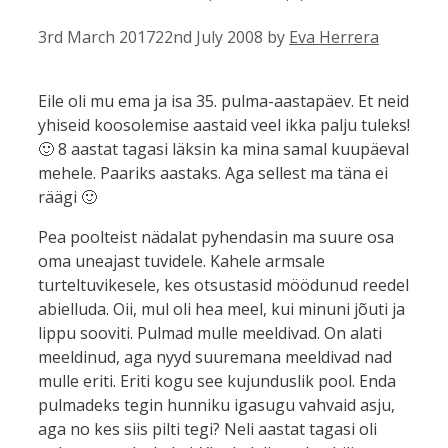
3rd March 2017
22nd July 2008
by
Eva Herrera
Eile oli mu ema ja isa 35. pulma-aastapäev. Et neid
yhiseid koosolemise aastaid veel ikka palju tuleks!
🙂 8 aastat tagasi läksin ka mina samal kuupäeval
mehele. Paariks aastaks. Aga sellest ma täna ei
räägi 🙂
Pea poolteist nädalat pyhendasin ma suure osa
oma uneajast tuvidele. Kahele armsale
turteltuvikesele, kes otsustasid möödunud reedel
abielluda. Oii, mul oli hea meel, kui minuni jõuti ja
lippu sooviti. Pulmad mulle meeldivad. On alati
meeldinud, aga nyyd suuremana meeldivad nad
mulle eriti. Eriti kogu see kujunduslik pool. Enda
pulmadeks tegin hunniku igasugu vahvaid asju,
aga no kes siis pilti tegi? Neli aastat tagasi oli