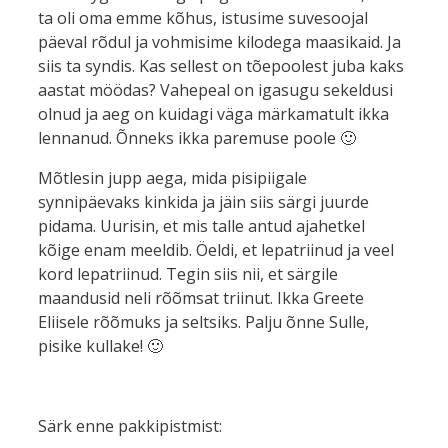
ta oli oma emme kõhus, istusime suvesoojal
päeval rõdul ja vohmisime kilodega maasikaid. Ja
siis ta syndis. Kas sellest on tõepoolest juba kaks
aastat möödas? Vahepeal on igasugu sekeldusi
olnud ja aeg on kuidagi väga märkamatult ikka
lennanud. Õnneks ikka paremuse poole 🙂
Mõtlesin jupp aega, mida pisipiigale
synnipäevaks kinkida ja jäin siis särgi juurde
pidama. Uurisin, et mis talle antud ajahetkel
kõige enam meeldib. Öeldi, et lepatriinud ja veel
kord lepatriinud. Tegin siis nii, et särgile
maandusid neli rõõmsat triinut. Ikka Greete
Eliisele rõõmuks ja seltsiks. Palju õnne Sulle,
pisike kullake! 🙂
Särk enne pakkipistmist: