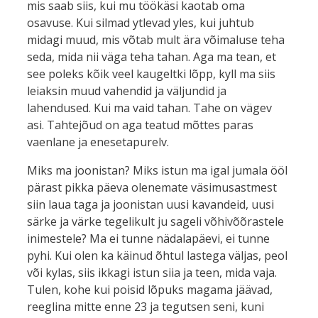
mis saab siis, kui mu töökäsi kaotab oma
osavuse. Kui silmad ytlevad yles, kui juhtub
midagi muud, mis võtab mult ära võimaluse teha
seda, mida nii väga teha tahan. Aga ma tean, et
see poleks kõik veel kaugeltki lõpp, kyll ma siis
leiaksin muud vahendid ja väljundid ja
lahendused. Kui ma vaid tahan. Tahe on vägev
asi. Tahtejõud on aga teatud mõttes paras
vaenlane ja enesetapurelv.
Miks ma joonistan? Miks istun ma igal jumala ööl
pärast pikka päeva olenemate väsimusastmest
siin laua taga ja joonistan uusi kavandeid, uusi
särke ja värke tegelikult ju sageli võhivõõrastele
inimestele? Ma ei tunne nädalapäevi, ei tunne
pyhi. Kui olen ka käinud õhtul lastega väljas, peol
või kylas, siis ikkagi istun siia ja teen, mida vaja.
Tulen, kohe kui poisid lõpuks magama jäävad,
reeglina mitte enne 23 ja tegutsen seni, kuni