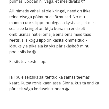
pulmas. Loodan nii väga, et meeldivaks 🙂
All, nimede vahel, ei ole kringel, need on ikka
teineteisega põimunud sõrmused. No mu
mamma uuris lippu hoolega ja kysis siis, et miks
seal see kringel on 😀 Ja kuna ma endiselt
õmblusmasinat ei oma ja ema oma meid taas
reetis, siis kogu lipp on käsitsi õmmeldud –
lõpuks yle pika aja ka yks päriskäsitöö minu
poolt siis ka 😀
Et siis tuvikeste lipp:
Ja lipule seltsiks sai tehtud ka samas teemas
kaart. Kutsa ronis kaenlasse. Sinna, kus ta end ka
päriselt väga koduselt tunneb 🙂