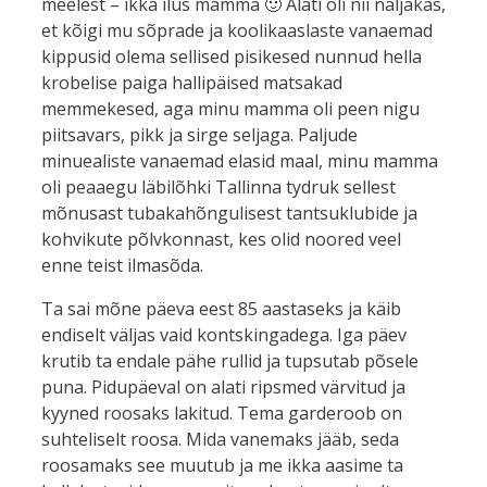
meelest – ikka ilus mamma 🙂 Alati oli nii naljakas,
et kõigi mu sõprade ja koolikaaslaste vanaemad
kippusid olema sellised pisikesed nunnud hella
krobelise paiga hallipäised matsakad
memmekesed, aga minu mamma oli peen nigu
piitsavars, pikk ja sirge seljaga. Paljude
minuealiste vanaemad elasid maal, minu mamma
oli peaaegu läbilõhki Tallinna tydruk sellest
mõnusast tubakahõngulisest tantsuklubide ja
kohvikute põlvkonnast, kes olid noored veel
enne teist ilmasõda.
Ta sai mõne päeva eest 85 aastaseks ja käib
endiselt väljas vaid kontskingadega. Iga päev
krutib ta endale pähe rullid ja tupsutab põsele
puna. Pidupäeval on alati ripsmed värvitud ja
kyyned roosaks lakitud. Tema garderoob on
suhteliselt roosa. Mida vanemaks jääb, seda
roosamaks see muutub ja me ikka aasime ta