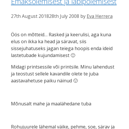
Emaksolemisest ja läbipõlemisest
27th August 2018
28th July 2008
by
Eva Herrera
Öös on mõtteid… Rasked ja keerulisi, aga kuna
elus on ikka ka head ja säravat, siis
sissejuhatuseks jagan teiega hoopis enda ideid
lastetubade kujundamisest 🙂
Midagi printsessile või printsile. Minu lahendust
ja teostust sellele kavandile olete te juba
aastavahetuse paiku näinud 🙂
Mõnusalt mahe ja maalähedane tuba
Rohujuurele lähemal väike, pehme, soe, särav ja