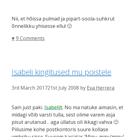
Nii, et hõissa pulmad ja pipart-soola-suhkrut
õnnelikku yhisesse ellu! 🙂
Categories
♥
9 Comments
Isabeli kingitused mu poistele
3rd March 2017
21st July 2008
by
Eva Herrera
Sain just paki.
Isabelilt
. No ma natuke aimasin, et
midagi võib varsti tulla, sest olime varem asja
pisut arutanud… aga üllatus oli ikkagi vahva 🙂
Piilusime kohe postkontoris suure kollase
ymbriku sisse. Suurem karjatas ‘Minu-minu’minu’