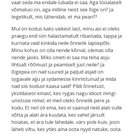
vaat seda ma endale lubada ei saa. Aga tööalaselt
võimalusi on, aga milline neist see õige on? Ja
tegelikult, mis tähendab, et ma pean??
Mul on kodus kaks väikest last, minu asi ei oleks
praegu end siin halastamatult ribastada, tappa ja
kurnata vaid kinkida neile õnnelik lapsepõlv.
Minu kohus on olla nende kõrval, olemas olla
nende jaoks. Miks ometi ei saa ma teha asju
lihtsalt rõõmust ja peamiselt just neile? Ja
õigepea on nad suured ja paljud asjad on
sygavale ajju ja sydamesse kinnistunud ja mida
nad siis kodust kaasa said? Pildi õnnetust,
yksildasest emast, kes rygas nagu idioot mingi
unistuse nimel, et meil oleks õnnelik pere ja
kodu. Et neil oli ema, kes ei saanud neid alati sülle
võtta ja alati ära kuulata, kes vahel järsult
hoiatas, et ära tule lähedale, värv pole kuiv, joon
läheb viltu, kes ytles aina oota nyyd natuke, oota