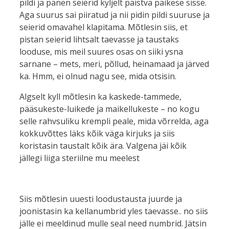
pildi ja panen seierid kyljelt paistva päikese sisse.
Aga suurus sai piiratud ja nii pidin pildi suuruse ja
seierid omavahel klapitama. Mõtlesin siis, et
pistan seierid lihtsalt taevasse ja taustaks
looduse, mis meil suures osas on siiki ysna
sarnane – mets, meri, põllud, heinamaad ja järved
ka. Hmm, ei olnud nagu see, mida otsisin.
Algselt kyll mõtlesin ka kaskede-tammede,
pääsukeste-luikede ja maikellukeste – no kogu
selle rahvsuliku krempli peale, mida võrrelda, aga
kokkuvõttes läks kõik väga kirjuks ja siis
koristasin taustalt kõik ära. Valgena jäi kõik
jällegi liiga steriilne mu meelest
Siis mõtlesin uuesti loodustausta juurde ja
joonistasin ka kellanumbrid yles taevasse.. no siis
jälle ei meeldinud mulle seal need numbrid. Jätsin