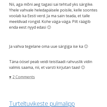
Nii, aga mõni aeg tagasi sai tehtud yks särgike.
Yhele vahvale heledapäisele poisile, kelle soontes
voolab ka Eesti verd. Ja ma sain teada, et talle
meeldivad rongid. Kohe väga-väga. Pilt räägib
enda eest nyyd edasi 🙂
Ja vahva tegelane oma uue särgiga ise ka 🙂
Täna öösel peab veidi teistlaadi rahvuslik vidin
valmis saama, nii, et varsti kirjutan taas! 🙂
Categories
♥
2 Comments
Turteltuvikeste pulmalipp