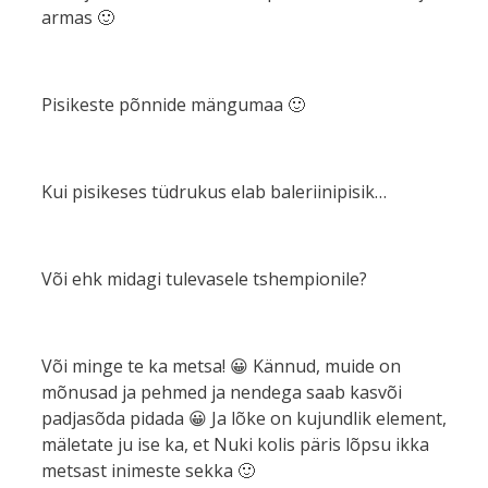
armas 🙂
Pisikeste põnnide mängumaa 🙂
Kui pisikeses tüdrukus elab baleriinipisik…
Või ehk midagi tulevasele tshempionile?
Või minge te ka metsa! 😀 Kännud, muide on
mõnusad ja pehmed ja nendega saab kasvõi
padjasõda pidada 😀 Ja lõke on kujundlik element,
mäletate ju ise ka, et Nuki kolis päris lõpsu ikka
metsast inimeste sekka 🙂