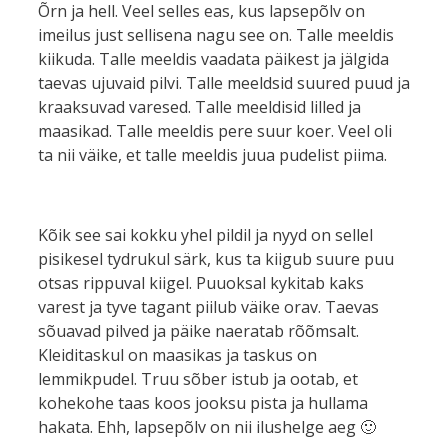
Õrn ja hell. Veel selles eas, kus lapsepõlv on
imeilus just sellisena nagu see on. Talle meeldis
kiikuda. Talle meeldis vaadata päikest ja jälgida
taevas ujuvaid pilvi. Talle meeldsid suured puud ja
kraaksuvad varesed. Talle meeldisid lilled ja
maasikad. Talle meeldis pere suur koer. Veel oli
ta nii väike, et talle meeldis juua pudelist piima.
Kõik see sai kokku yhel pildil ja nyyd on sellel
pisikesel tydrukul särk, kus ta kiigub suure puu
otsas rippuval kiigel. Puuoksal kykitab kaks
varest ja tyve tagant piilub väike orav. Taevas
sõuavad pilved ja päike naeratab rõõmsalt.
Kleiditaskul on maasikas ja taskus on
lemmikpudel. Truu sõber istub ja ootab, et
kohekohe taas koos jooksu pista ja hullama
hakata. Ehh, lapsepõlv on nii ilushelge aeg 🙂