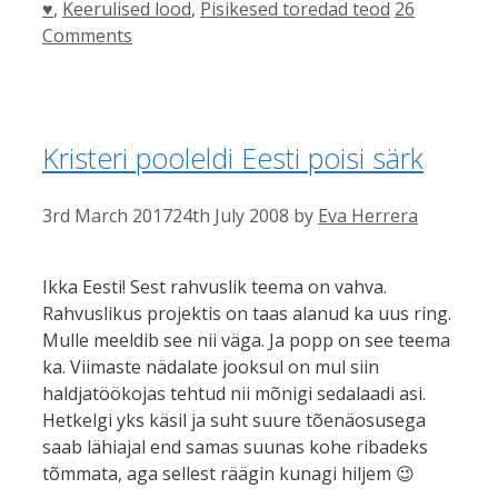
Categories
♥
,
Keerulised lood
,
Pisikesed toredad teod
26
Comments
Kristeri pooleldi Eesti poisi särk
3rd March 2017
24th July 2008
by
Eva Herrera
Ikka Eesti! Sest rahvuslik teema on vahva.
Rahvuslikus projektis on taas alanud ka uus ring.
Mulle meeldib see nii väga. Ja popp on see teema
ka. Viimaste nädalate jooksul on mul siin
haldjatöökojas tehtud nii mõnigi sedalaadi asi.
Hetkelgi yks käsil ja suht suure tõenäosusega
saab lähiajal end samas suunas kohe ribadeks
tõmmata, aga sellest räägin kunagi hiljem 😉