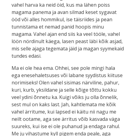
vahel harva ka neid öid, kus ma lähen poiss
magama panema ja avan silmad keset sygavat
ööd või alles hommikul, ise täisriides ja pean
tunnistama et nemad panid hoopis minu
magama. Vahel ajan end siis ka veel tööle, vahel
löön nördinult käega, lasen peast läbi kõik asjad,
mis selle ajaga tegemata jäid ja magan syymekaid
tundes edasi.
Ma ei ole hea ema. Ohhei, see pole mingi hala
ega enesehaletsuses või labane syydistus kiituse
norimiseks! Olen vahel sisimas närviline, pahur,
kuri, kurb, yksildane ja selle kõige tõttu kokku
veel ydini õnnetu ka. Kuigi võiks ju olla õnnelik,
sest mul on kaks last. Jah, kahtlemata me kõik
vahel ärritume, kui lapsed ei käitu nii nagu me
neilt ootame, aga see ärritus võib kasvada väga
suureks, kui ise ei ole puhanud ja endaga rahul.
Me ju vihastume kyll pigem enda peale, aga