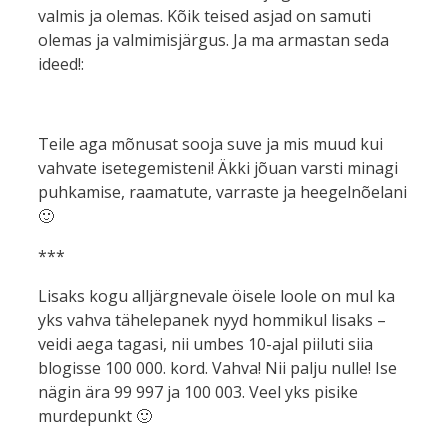
valmis ja olemas. Kõik teised asjad on samuti
olemas ja valmimisjärgus. Ja ma armastan seda
ideed!:
Teile aga mõnusat sooja suve ja mis muud kui
vahvate isetegemisteni! Äkki jõuan varsti minagi
puhkamise, raamatute, varraste ja heegelnõelani
🙂
***
Lisaks kogu alljärgnevale öisele loole on mul ka
yks vahva tähelepanek nyyd hommikul lisaks –
veidi aega tagasi, nii umbes 10-ajal piiluti siia
blogisse 100 000. kord. Vahva! Nii palju nulle! Ise
nägin ära 99 997 ja 100 003. Veel yks pisike
murdepunkt 🙂