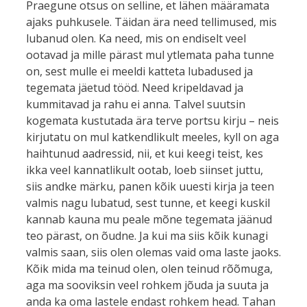
Praegune otsus on selline, et lähen määramata
ajaks puhkusele. Täidan ära need tellimused, mis
lubanud olen. Ka need, mis on endiselt veel
ootavad ja mille pärast mul ytlemata paha tunne
on, sest mulle ei meeldi katteta lubadused ja
tegemata jäetud tööd. Need kripeldavad ja
kummitavad ja rahu ei anna. Talvel suutsin
kogemata kustutada ära terve portsu kirju – neis
kirjutatu on mul katkendlikult meeles, kyll on aga
haihtunud aadressid, nii, et kui keegi teist, kes
ikka veel kannatlikult ootab, loeb siinset juttu,
siis andke märku, panen kõik uuesti kirja ja teen
valmis nagu lubatud, sest tunne, et keegi kuskil
kannab kauna mu peale mõne tegemata jäänud
teo pärast, on õudne. Ja kui ma siis kõik kunagi
valmis saan, siis olen olemas vaid oma laste jaoks.
Kõik mida ma teinud olen, olen teinud rõõmuga,
aga ma sooviksin veel rohkem jõuda ja suuta ja
anda ka oma lastele endast rohkem head. Tahan