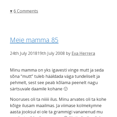
Categories
♥
6 Comments
Meie mamma 85
24th July 2018
19th July 2008
by
Eva Herrera
Minu mamma on yks igavesti vinge mutt ja seda
sõna “mutt” tuleb hääldada väga tundeliselt ja
pehmelt, sest see peab kõlama peenelt nagu
särtsuvale daamile kohane 🙂
Nooruses oli ta niiiii ilus. Minu arvates oli ta kohe
kõige ilusam maailmas. Ja viimase kolmekymne
aasta jooksul ei ole ta grammigi vananenud mu