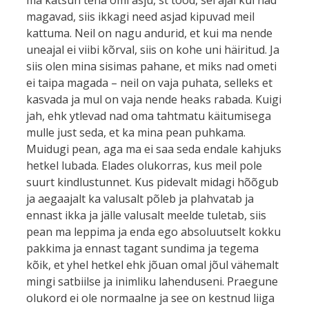
magavad, siis ikkagi need asjad kipuvad meil
kattuma. Neil on nagu andurid, et kui ma nende
uneajal ei viibi kõrval, siis on kohe uni häiritud. Ja
siis olen mina sisimas pahane, et miks nad ometi
ei taipa magada – neil on vaja puhata, selleks et
kasvada ja mul on vaja nende heaks rabada. Kuigi
jah, ehk ytlevad nad oma tahtmatu käitumisega
mulle just seda, et ka mina pean puhkama.
Muidugi pean, aga ma ei saa seda endale kahjuks
hetkel lubada. Elades olukorras, kus meil pole
suurt kindlustunnet. Kus pidevalt midagi hõõgub
ja aegaajalt ka valusalt põleb ja plahvatab ja
ennast ikka ja jälle valusalt meelde tuletab, siis
pean ma leppima ja enda ego absoluutselt kokku
pakkima ja ennast tagant sundima ja tegema
kõik, et yhel hetkel ehk jõuan omal jõul vähemalt
mingi satbiilse ja inimliku lahenduseni. Praegune
olukord ei ole normaalne ja see on kestnud liiga