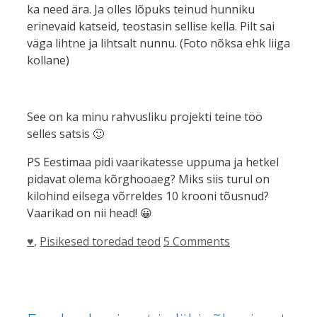
ka need ära. Ja olles lõpuks teinud hunniku
erinevaid katseid, teostasin sellise kella. Pilt sai
väga lihtne ja lihtsalt nunnu. (Foto nõksa ehk liiga
kollane)
See on ka minu rahvusliku projekti teine töö
selles satsis 🙂
PS Eestimaa pidi vaarikatesse uppuma ja hetkel
pidavat olema kõrghooaeg? Miks siis turul on
kilohind eilsega võrreldes 10 krooni tõusnud?
Vaarikad on nii head! 😀
Categories
♥
,
Pisikesed toredad teod
5 Comments