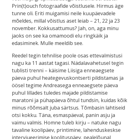
Prin(t)ouch fotograafide võistlusele. Hirmus äge
tunne oli. Eriti muigamisi neile kuupäevadele
mõeldes, millal võistlus aset leiab – 21, 22 ja 23
november. Kokkusattumus? Jah, on, aga minu
jaoks on see ka omamoodi elu ringkäik ja
edasiminek. Mulle meeldib see.
Reedel tegin tehnilise poole osas ettevalmistusi
nagu ka 11 aastat tagasi. Nädalavahetusel tegin
tublisti trenni – käisime Liisiga enneaegsete
päeva puhul heategevuskontserti pildistamas ja
öösel tegime Andreasega enneaegsete päeva
puhul lillades tuledes majade pildistamise
maratoni ja pühapäeva õhtul tundsin, kuidas kõik
minus rõõmsalt juba särtsus. Tõmbasin lahtiseid
otsi kokku. Täna, esmaspäeval, panin asju ja
vaimu valmis. Homne tuleb kirju – natuke nagu
tavaline koolipäev, printimine, lahenduskeskse
intervjueerimise koolituspäev, pealelõunal