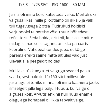
F/5,3 – 1/25 SEC – ISO-1600 – 50 MM
Ja siis oli minu kord katsetada välku. Meil oli üks
valgusallikas, mille pilootlamp oli ikka 6 ja välk
tuli tugevusega 2 otsa. Tüdrukud hoidisid
varjupoolel teineteise võidu suur hõbedast
reflektorit. Seda hoida, eriti nii, kui sa ise mitte
midagi ei näe selle tagant, on ikka pääääris
keeruline. Vahepeal tundus juba, et kõige
parema efekti saime mitte alt üles vaid just
ülevalt alla peegeldit hoides.
Mul läks tükk aega, et välguga seaded paika
saada, sest pakutud 1/160 säri, millest üle
justnagu ei tohiks minna, oli minu kaamera jaoks
ilmselgelt jälle liiga palju. Huuuu, kui valge oli
alguses kõik. Arvutis ehk nii hull nüüd enam ei
olegi, aga kohapeal oli ikka tapvalt valge.