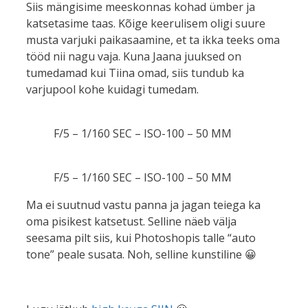
Siis mängisime meeskonnas kohad ümber ja
katsetasime taas. Kõige keerulisem oligi suure
musta varjuki paikasaamine, et ta ikka teeks oma
tööd nii nagu vaja. Kuna Jaana juuksed on
tumedamad kui Tiina omad, siis tundub ka
varjupool kohe kuidagi tumedam.
F/5 – 1/160 SEC – ISO-100 – 50 MM
F/5 – 1/160 SEC – ISO-100 – 50 MM
Ma ei suutnud vastu panna ja jagan teiega ka
oma pisikest katsetust. Selline näeb välja
seesama pilt siis, kui Photoshopis talle “auto
tone” peale susata. Noh, selline kunstiline 😀