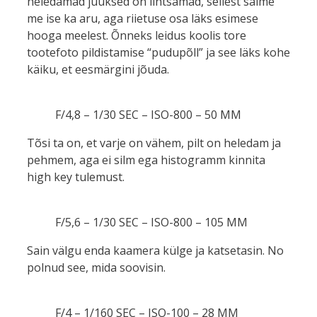
heledamad juuksed on lihtsamad, sellest saime
me ise ka aru, aga riietuse osa läks esimese
hooga meelest. Õnneks leidus koolis tore
tootefoto pildistamise “pudupõll” ja see läks kohe
käiku, et eesmärgini jõuda.
F/4,8 – 1/30 SEC – ISO-800 – 50 MM
Tõsi ta on, et varje on vähem, pilt on heledam ja
pehmem, aga ei silm ega histogramm kinnita
high key tulemust.
F/5,6 – 1/30 SEC – ISO-800 – 105 MM
Sain välgu enda kaamera külge ja katsetasin. No
polnud see, mida soovisin.
F/4 – 1/160 SEC – ISO-100 – 28 MM