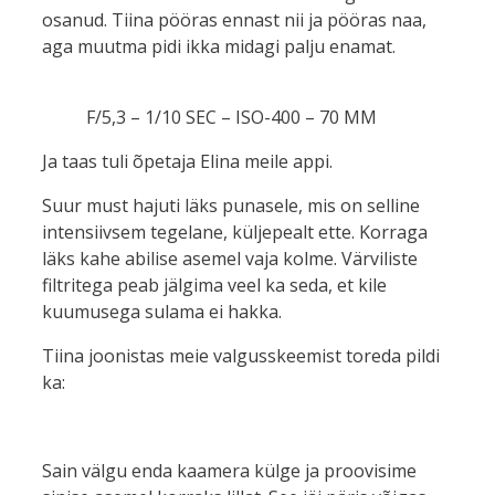
osanud. Tiina pööras ennast nii ja pööras naa,
aga muutma pidi ikka midagi palju enamat.
F/5,3 – 1/10 SEC – ISO-400 – 70 MM
Ja taas tuli õpetaja Elina meile appi.
Suur must hajuti läks punasele, mis on selline
intensiivsem tegelane, küljepealt ette. Korraga
läks kahe abilise asemel vaja kolme. Värviliste
filtritega peab jälgima veel ka seda, et kile
kuumusega sulama ei hakka.
Tiina joonistas meie valgusskeemist toreda pildi
ka:
Sain välgu enda kaamera külge ja proovisime