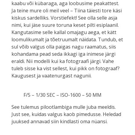
kaabu või kübaraga, aga loobusime peakattest.
Ja teine mure oli meil veel – Tiina täiesti tore käsi
kiskus sardelliks. Vorstiefekt! See olla selle asja
nimi, kui jäse suure toruna keset pilti esiplaanil.
Kangutasime selle kallal omajagu aega, et kätt
loomulikumalt ja tõetruumalt näidata. Tundub, et
sul võib valgus olla paigas nagu raamatus, siis
kohandama pead seda ikkagi iga inimese järgi
eraldi. Nii modelli kui ka fotograafi järgi. Vahe
tuleb sisse ka vist sellest, kui pikk on fotograaf?
Kaugusest ja vaatenurgast nagunii.
F/5 – 1/30 SEC – ISO-1600 – 50 MM
See tulemus pilootlambiga mulle juba meeldis.
Just see, kuidas valgus kaob pimedusse. Heledad
juuksed annavad siin kindlasti oma nüansi.