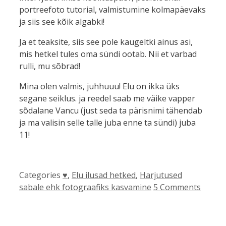
portreefoto tutorial, valmistumine kolmapäevaks
ja siis see kõik algabki!
Ja et teaksite, siis see pole kaugeltki ainus asi,
mis hetkel tules oma sündi ootab. Nii et varbad
rulli, mu sõbrad!
Mina olen valmis, juhhuuu! Elu on ikka üks
segane seiklus. ja reedel saab me väike vapper
sõdalane Vancu (just seda ta pärisnimi tähendab
ja ma valisin selle talle juba enne ta sündi) juba
11!
Categories
♥
,
Elu ilusad hetked
,
Harjutused
sabale ehk fotograafiks kasvamine
5 Comments