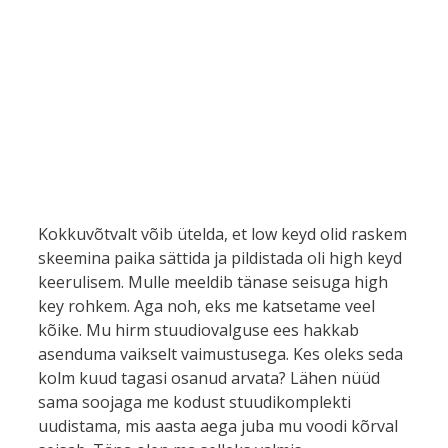
Kokkuvõtvalt võib ütelda, et low keyd olid raskem
skeemina paika sättida ja pildistada oli high keyd
keerulisem. Mulle meeldib tänase seisuga high
key rohkem. Aga noh, eks me katsetame veel
kõike. Mu hirm stuudiovalguse ees hakkab
asenduma vaikselt vaimustusega. Kes oleks seda
kolm kuud tagasi osanud arvata? Lähen nüüd
sama soojaga me kodust stuudikomplekti
uudistama, mis aasta aega juba mu voodi kõrval