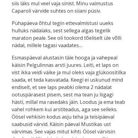
siis läks mul veel vaja sinist. Minu vaimustus
Caparoli värvide suhtes on siiani püsiv.
Pühapäeva õhtul tegin ettevalmistusi uueks
hulluks nädalaks, sest sellega algas tegelik
maraton peale. See oli tookord tõeliselt üle võlli
nädal, millele tagasi vaadates…
Esmaspäeval alustasin täie hooga ja vahepeal
käisin Pelgulinnas arsti juures. Leiti, et laps on
vist ikka veidi väike ja mul oleks vaja glükoositilka
saada, et teda kasvatada. Keegi ei uskunud mind
endiselt, et see laps peabki olema 2 nädalat
ootuspärasest pisem, sest ma tean ju liigagi
hästi, millal ma rasedaks jäin. Loodus ja ema teab
vahel rohkem kui arstiteadus, aga see selleks.
Öösel vehkisin kodus asju teha ja teisipäeval
saabusid värvid. Käisin päeval Mustikas ust
värvimas. See vajas mitut kihti. Öösel värvisin