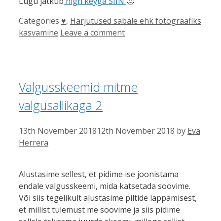
Lugu jätkub
high keyga SIIN
🙂
Categories
♥
,
Harjutused sabale ehk fotograafiks
kasvamine
Leave a comment
Valgusskeemid mitme
valgusallikaga 2
13th November 2018
12th November 2018
by
Eva
Herrera
Alustasime sellest, et pidime ise joonistama
endale valgusskeemi, mida katsetada soovime.
Või siis tegelikult alustasime piltide lappamisest,
et millist tulemust me soovime ja siis pidime