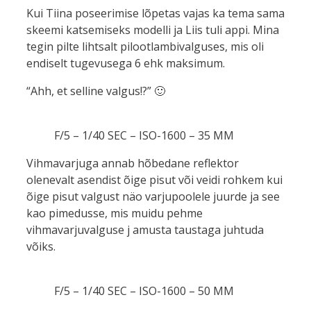
Kui Tiina poseerimise lõpetas vajas ka tema sama
skeemi katsemiseks modelli ja Liis tuli appi. Mina
tegin pilte lihtsalt pilootlambivalguses, mis oli
endiselt tugevusega 6 ehk maksimum.
“Ahh, et selline valgus!?” 🙂
F/5 – 1/40 SEC – ISO-1600 – 35 MM
Vihmavarjuga annab hõbedane reflektor
olenevalt asendist õige pisut või veidi rohkem kui
õige pisut valgust näo varjupoolele juurde ja see
kao pimedusse, mis muidu pehme
vihmavarjuvalguse j amusta taustaga juhtuda
võiks.
F/5 – 1/40 SEC – ISO-1600 – 50 MM