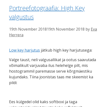
Portreefotograafia: High Key
valgustus
19th November 2018
19th November 2018
by
Eva
Herrera
Low key harjutus
jätkub high key harjutusega:
Valge taust, neli valgusallikat ja ootus saavutada
võimalikult varjuvaba ilus helehelge pilt, mis
hostogrammil paremasse serve kõrgmäestiku
kujundaks. Tiina joonistas taas me skeemist ka
pildi:
Ees külgedel olid kaks softboxi ja taga