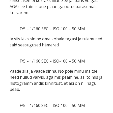
sinise asemel korraks lillat. See jäi päris võigas.
AGA see toimis uue plaaniga ootuspärasemalt
kui varem.
F/5 – 1/160 SEC – ISO-100 – 50 MM
Ja siis läks sinine oma kohale tagasi ja tulemused
said seesugused hämarad.
F/5 – 1/160 SEC – ISO-100 – 50 MM
Vaade siia ja vaade sinna. No pole minu maitse
need hullud värvid, aga mis peamine, asi toimis ja
histogramm andis kinnitust, et asi on nii nagu
peab.
F/5 – 1/160 SEC – ISO-100 – 50 MM