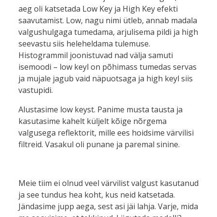
aeg oli katsetada Low Key ja High Key efekti
saavutamist. Low, nagu nimi ütleb, annab madala
valgushulgaga tumedama, arjulisema pildi ja high
seevastu siis heleheldama tulemuse.
Histogrammil joonistuvad nad välja samuti
isemoodi – low keyl on põhimass tumedas servas
ja mujale jagub vaid näpuotsaga ja high keyl siis
vastupidi.
Alustasime low keyst. Panime musta tausta ja
kasutasime kahelt küljelt kõige nõrgema
valgusega reflektorit, mille ees hoidsime värvilisi
filtreid. Vasakul oli punane ja paremal sinine.
Meie tiim ei olnud veel värvilist valgust kasutanud
ja see tundus hea koht, kus neid katsetada.
Jändasime jupp aega, sest asi jäi lahja. Varje, mida