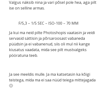
Valgus näksib nina ja vari põsel pole hea, aga pilt
ise on selline armas.
F/5,3 – 1/5 SEC – ISO-100 – 70 MM
Ja kui ma neid pilte Photoshopis vaatasin ja veidi
servasid sättisin ja põrsaroosast vabaneda
püüdsin ja ei vabanenud, siis oli mul nii kange
kiusatus vaadata, mida see pilt mustvalgeks
pööratuna teeb.
Ja see meeldis mulle. Ja ma katsetasin ka kõigi
teistega, mida ma ei saa nüüd teiega mittejagada
🙂