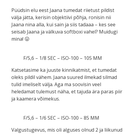
Püüdsin elu eest Jaana tumedat riietust pildist
välja jätta, kerisin objektiivi põhja, ronisin nii
Jaana nina alla, kui sain ja siis tadaaa – kes see
seisab Jaana ja välkuva softboxi vahel? Muidugi
mina! 😛
F/5,6 – 1/8 SEC – ISO-100 – 105 MM
Katsetasime ka juuste kinnikatmist, et tumedat
oleks pildil vähem. Jaana suured ilmekad silmad
tulid imeliselt välja. Aga ma soovisin veel
heledamat tulemust näha, et tajuda ära paras piir
ja kaamera võimekus.
F/5,6 – 1/6 SEC – ISO-100 – 85 MM
Valgustugevus, mis oli alguses olnud 2 ja liikunud