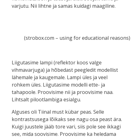
varjutu. Nii lihtne ja samas kuidagi maagiline.
(strobox.com – using for educational reasons)
Liigutasime lampi (reflektor koos valge
vihmavarjuga) ja hõbedast peegledit modellist
lähemale ja kaugemale. Lampi üles ja veel
rohkem üles. Liigutasime modelli ette- ja
tahapoole. Proovisime nii ja proovisime naa.
Lihtsalt pilootlambiga esialgu.
Alguses oli Tiinal must kübar peas. Selle
kontrastsusega lõikaks see nagu osa peast ära.
Kuigi juustele jääb tore vari, siis pole see ikkagi
see, mida soovisime. Proovisime ka heledama