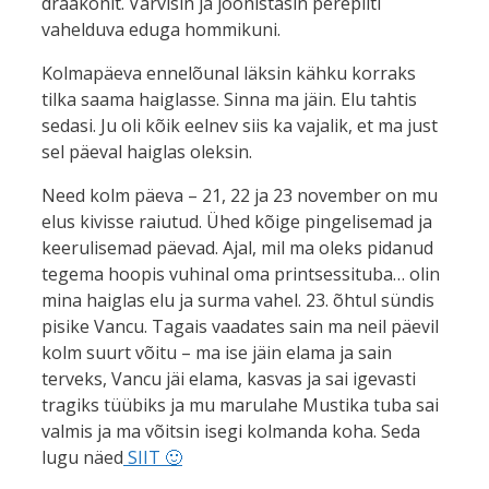
draakonit. Värvisin ja joonistasin perepilti
vahelduva eduga hommikuni.
Kolmapäeva ennelõunal läksin kähku korraks
tilka saama haiglasse. Sinna ma jäin. Elu tahtis
sedasi. Ju oli kõik eelnev siis ka vajalik, et ma just
sel päeval haiglas oleksin.
Need kolm päeva – 21, 22 ja 23 november on mu
elus kivisse raiutud. Ühed kõige pingelisemad ja
keerulisemad päevad. Ajal, mil ma oleks pidanud
tegema hoopis vuhinal oma printsessituba… olin
mina haiglas elu ja surma vahel. 23. õhtul sündis
pisike Vancu. Tagais vaadates sain ma neil päevil
kolm suurt võitu – ma ise jäin elama ja sain
terveks, Vancu jäi elama, kasvas ja sai igevasti
tragiks tüübiks ja mu marulahe Mustika tuba sai
valmis ja ma võitsin isegi kolmanda koha. Seda
lugu näed
SIIT 🙂