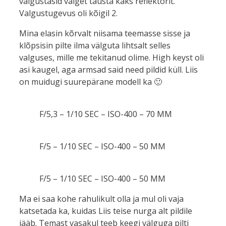
valgustasid valget tausta kaks reflektorit.
Valgustugevus oli kõigil 2.
Mina elasin kõrvalt niisama teemasse sisse ja
klõpsisin pilte ilma välguta lihtsalt selles
valguses, mille me tekitanud olime. High keyst oli
asi kaugel, aga armsad said need pildid küll. Liis
on muidugi suurepärane modell ka 🙂
F/5,3 – 1/10 SEC – ISO-400 – 70 MM
F/5 – 1/10 SEC – ISO-400 – 50 MM
F/5 – 1/10 SEC – ISO-400 – 50 MM
Ma ei saa kohe rahulikult olla ja mul oli vaja
katsetada ka, kuidas Liis teise nurga alt pildile
jääb. Temast vasakul teeb keegi välguga pilti