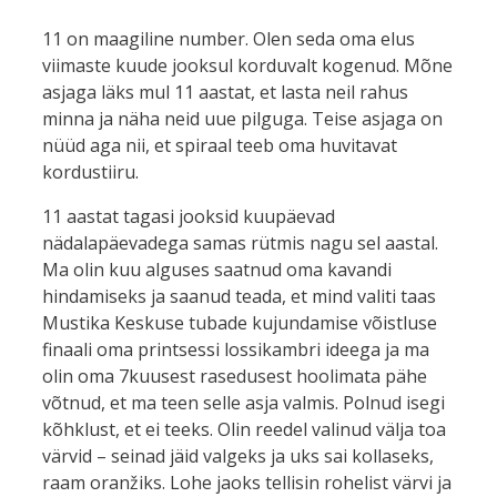
11 on maagiline number. Olen seda oma elus
viimaste kuude jooksul korduvalt kogenud. Mõne
asjaga läks mul 11 aastat, et lasta neil rahus
minna ja näha neid uue pilguga. Teise asjaga on
nüüd aga nii, et spiraal teeb oma huvitavat
kordustiiru.
11 aastat tagasi jooksid kuupäevad
nädalapäevadega samas rütmis nagu sel aastal.
Ma olin kuu alguses saatnud oma kavandi
hindamiseks ja saanud teada, et mind valiti taas
Mustika Keskuse tubade kujundamise võistluse
finaali oma printsessi lossikambri ideega ja ma
olin oma 7kuusest rasedusest hoolimata pähe
võtnud, et ma teen selle asja valmis. Polnud isegi
kõhklust, et ei teeks. Olin reedel valinud välja toa
värvid – seinad jäid valgeks ja uks sai kollaseks,
raam oranžiks. Lohe jaoks tellisin rohelist värvi ja