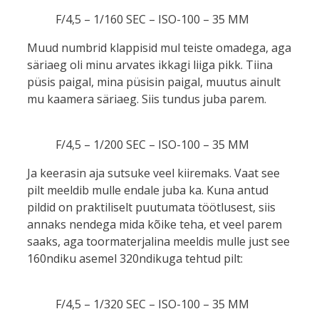
F/4,5 – 1/160 SEC – ISO-100 – 35 MM
Muud numbrid klappisid mul teiste omadega, aga
säriaeg oli minu arvates ikkagi liiga pikk. Tiina
püsis paigal, mina püsisin paigal, muutus ainult
mu kaamera säriaeg. Siis tundus juba parem.
F/4,5 – 1/200 SEC – ISO-100 – 35 MM
Ja keerasin aja sutsuke veel kiiremaks. Vaat see
pilt meeldib mulle endale juba ka. Kuna antud
pildid on praktiliselt puutumata töötlusest, siis
annaks nendega mida kõike teha, et veel parem
saaks, aga toormaterjalina meeldis mulle just see
160ndiku asemel 320ndikuga tehtud pilt:
F/4,5 – 1/320 SEC – ISO-100 – 35 MM