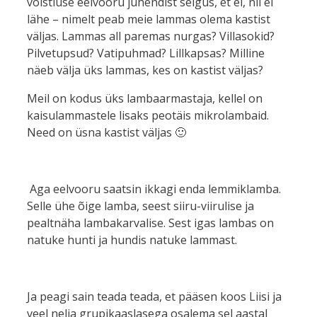
võistluse eelvooru juhendist selgus, et ei, nii ei
lähe – nimelt peab meie lammas olema kastist
väljas. Lammas all paremas nurgas? Villasokid?
Pilvetupsud? Vatipuhmad? Lillkapsas? Milline
näeb välja üks lammas, kes on kastist väljas?
Meil on kodus üks lambaarmastaja, kellel on
kaisulammastele lisaks peotäis mikrolambaid.
Need on üsna kastist väljas 🙂
Aga eelvooru saatsin ikkagi enda lemmiklamba.
Selle ühe õige lamba, seest siiru-viirulise ja
pealtnäha lambakarvalise. Sest igas lambas on
natuke hunti ja hundis natuke lammast.
Ja peagi sain teada teada, et pääsen koos Liisi ja
veel nelja grupikaaslasega osalema sel aastal