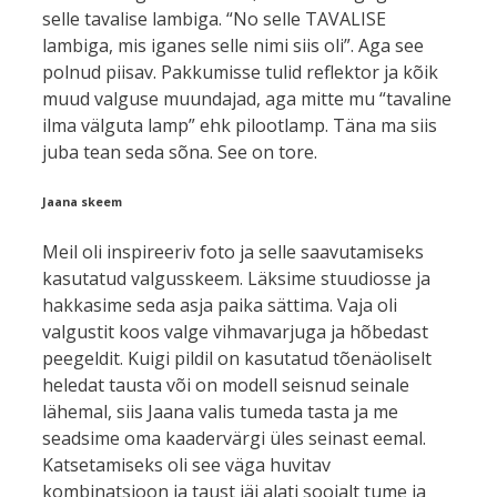
selle tavalise lambiga. “No selle TAVALISE
lambiga, mis iganes selle nimi siis oli”. Aga see
polnud piisav. Pakkumisse tulid reflektor ja kõik
muud valguse muundajad, aga mitte mu “tavaline
ilma välguta lamp” ehk pilootlamp. Täna ma siis
juba tean seda sõna. See on tore.
Jaana skeem
Meil oli inspireeriv foto ja selle saavutamiseks
kasutatud valgusskeem. Läksime stuudiosse ja
hakkasime seda asja paika sättima. Vaja oli
valgustit koos valge vihmavarjuga ja hõbedast
peegeldit. Kuigi pildil on kasutatud tõenäoliselt
heledat tausta või on modell seisnud seinale
lähemal, siis Jaana valis tumeda tasta ja me
seadsime oma kaadervärgi üles seinast eemal.
Katsetamiseks oli see väga huvitav
kombinatsioon ja taust jäi alati soojalt tume ja