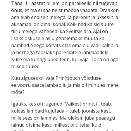
Täna, 11 aastat hiljem, on paralleelid nii tugevalt
õhus, et ma ei saa neist mööda vaadata. Draakon
aga elab endiselt meiega. Ja perepilt ja uksesilt ja
aknamaal on omal kohal. Kõik nad käisid suure
tiiru meiega vahepeal ka Šveitsis ära. Ajal on
lisaks oskusele asju pehmemaks muuta ka
hambad. Seega kõrvits elas oma elu väärikalt ära
ja hernega tool läks parematele jahimaadele.
Külle ma kunagi uued teen, kui vaja. Täna on aga
teised tuuled.
Kuu alguses oli vaja Prin(t)ouch võistluse
eelvooru saata lambapilt. Ja mis oli minu esimene
mõte?
Igaüks, kes on lugenud “Väikest printsi”, teab,
kuidas lambaid kujutada – tuleb joonista kast,
mille sees on lammas. Ma oleksin juba peaaegu
läinud otsima kasti, millest pilti teha, kuid