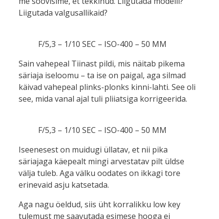
me soovisime, et tekkinud. Liigutada modelli?
Liigutada valgusallikaid?
F/5,3 – 1/10 SEC – ISO-400 – 50 MM
Sain vahepeal Tiinast pildi, mis näitab pikema
säriaja iseloomu – ta ise on paigal, aga silmad
käivad vahepeal plinks-plonks kinni-lahti. See oli
see, mida vanal ajal tuli pliiatsiga korrigeerida.
F/5,3 – 1/10 SEC – ISO-400 – 50 MM
Iseenesest on muidugi üllatav, et nii pika
säriajaga käepealt mingi arvestatav pilt üldse
välja tuleb. Aga välku oodates on ikkagi tore
erinevaid asju katsetada.
Aga nagu öeldud, siis üht korralikku low key
tulemust me saavutada esimese hooga ei