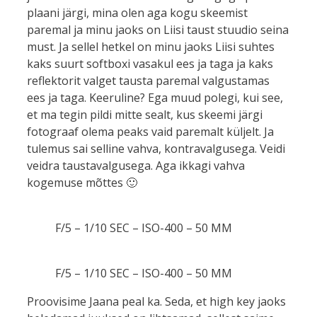
plaani järgi, mina olen aga kogu skeemist
paremal ja minu jaoks on Liisi taust stuudio seina
must. Ja sellel hetkel on minu jaoks Liisi suhtes
kaks suurt softboxi vasakul ees ja taga ja kaks
reflektorit valget tausta paremal valgustamas
ees ja taga. Keeruline? Ega muud polegi, kui see,
et ma tegin pildi mitte sealt, kus skeemi järgi
fotograaf olema peaks vaid paremalt küljelt. Ja
tulemus sai selline vahva, kontravalgusega. Veidi
veidra taustavalgusega. Aga ikkagi vahva
kogemuse mõttes 🙂
F/5 – 1/10 SEC – ISO-400 – 50 MM
F/5 – 1/10 SEC – ISO-400 – 50 MM
Proovisime Jaana peal ka. Seda, et high key jaoks