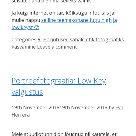
seisab. Täna olen ma selleks valmis.
Ja kuigi internet on täis kõiksugu infot, siis jäi
mulle näppu
selline teemakohane lugu high ja
low keyst 🙂
Categories
♥
,
Harjutused sabale ehk fotograafiks
kasvamine
Leave a comment
Portreefotograafia: Low Key
valgustus
19th November 2018
19th November 2018
by
Eva
Herrera
Meie stuudiotunnid on jõudnud nii kaugele, et