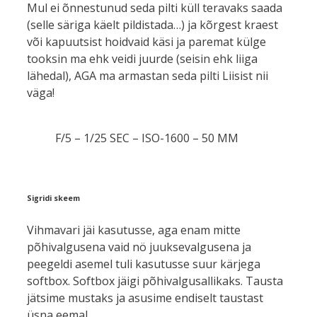
Mul ei õnnestunud seda pilti küll teravaks saada
(selle säriga käelt pildistada…) ja kõrgest kraest
või kapuutsist hoidvaid käsi ja paremat külge
tooksin ma ehk veidi juurde (seisin ehk liiga
lähedal), AGA ma armastan seda pilti Liisist nii
väga!
F/5 – 1/25 SEC – ISO-1600 – 50 MM
Sigridi skeem
Vihmavari jäi kasutusse, aga enam mitte
põhivalgusena vaid nö juuksevalgusena ja
peegeldi asemel tuli kasutusse suur kärjega
softbox. Softbox jäigi põhivalgusallikaks. Tausta
jätsime mustaks ja asusime endiselt taustast
üsna eemal.