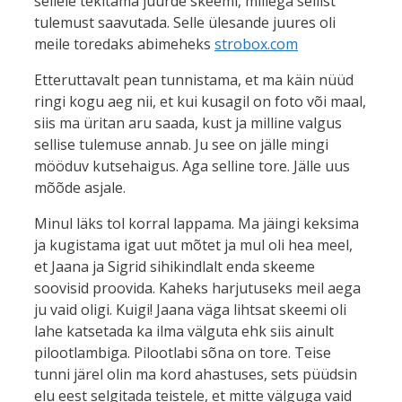
sellele tekitama juurde skeemi, millega sellist
tulemust saavutada. Selle ülesande juures oli
meile toredaks abimeheks
strobox.com
Etteruttavalt pean tunnistama, et ma käin nüüd
ringi kogu aeg nii, et kui kusagil on foto või maal,
siis ma üritan aru saada, kust ja milline valgus
sellise tulemuse annab. Ju see on jälle mingi
mööduv kutsehaigus. Aga selline tore. Jälle uus
mõõde asjale.
Minul läks tol korral lappama. Ma jäingi keksima
ja kugistama igat uut mõtet ja mul oli hea meel,
et Jaana ja Sigrid sihikindlalt enda skeeme
soovisid proovida. Kaheks harjutuseks meil aega
ju vaid oligi. Kuigi! Jaana väga lihtsat skeemi oli
lahe katsetada ka ilma välguta ehk siis ainult
pilootlambiga. Pilootlabi sõna on tore. Teise
tunni järel olin ma kord ahastuses, sets püüdsin
elu eest selgitada teistele, et mitte välguga vaid