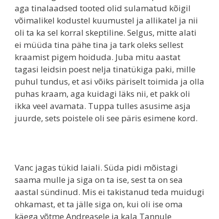
aga tinalaadsed tooted olid sulamatud kõigil
võimalikel kodustel kuumustel ja allikatel ja nii
oli ta ka sel korral skeptiline. Selgus, mitte alati
ei müüda tina pähe tina ja tark oleks sellest
kraamist pigem hoiduda. Juba mitu aastat
tagasi leidsin poest nelja tinatükiga paki, mille
puhul tundus, et asi võiks päriselt toimida ja olla
puhas kraam, aga kuidagi läks nii, et pakk oli
ikka veel avamata. Tuppa tulles asusime asja
juurde, sets poistele oli see päris esimene kord.
Vanc jagas tükid laiali. Süda pidi mõistagi
saama mulle ja siga on ta ise, sest ta on sea
aastal sündinud. Mis ei takistanud teda muidugi
ohkamast, et ta jälle siga on, kui oli ise oma
käega võtme Andreasele ja kala Tannule