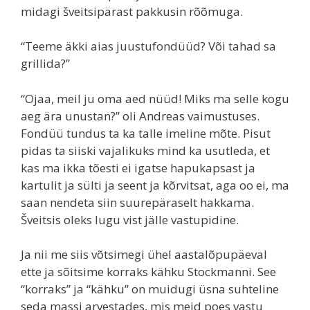
midagi šveitsipärast pakkusin rõõmuga.
“Teeme äkki aias juustufondüüd? Või tahad sa
grillida?”
“Ojaa, meil ju oma aed nüüd! Miks ma selle kogu
aeg ära unustan?” oli Andreas vaimustuses.
Fondüü tundus ta ka talle imeline mõte. Pisut
pidas ta siiski vajalikuks mind ka usutleda, et
kas ma ikka tõesti ei igatse hapukapsast ja
kartulit ja sülti ja seent ja kõrvitsat, aga oo ei, ma
saan nendeta siin suurepäraselt hakkama.
Šveitsis oleks lugu vist jälle vastupidine.
Ja nii me siis võtsimegi ühel aastalõpupäeval
ette ja sõitsime korraks kähku Stockmanni. See
“korraks” ja “kähku” on muidugi üsna suhteline
seda massi arvestades, mis meid poes vastu