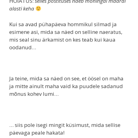
HOIATUS:
selles postituses näeb mõningal määral
alasti keha
Kui sa avad pühapäeva hommikul silmad ja
esimene asi, mida sa näed on selline naeratus,
mis seal sinu ärkamist on kes teab kui kaua
oodanud…
Ja teine, mida sa näed on see, et öösel on maha
ja mitte ainult maha vaid ka puudele sadanud
mõnus kohev lumi…
… siis pole isegi mingit küsimust, mida sellise
päevaga peale hakata!