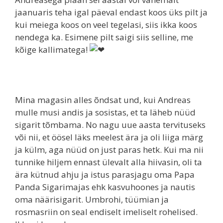
jaanuaris teha igal päeval endast koos üks pilt ja
kui meiega koos on veel tegelasi, siis ikka koos
nendega ka. Esimene pilt saigi siis selline, me
kõige kallimatega!
Mina magasin alles õndsat und, kui Andreas
mulle musi andis ja sosistas, et ta läheb nüüd
sigarit tõmbama. No nagu uue aasta tervituseks
või nii, et öösel läks meelest ära ja oli liiga märg
ja külm, aga nüüd on just paras hetk. Kui ma nii
tunnike hiljem ennast ülevalt alla hiivasin, oli ta
ära kütnud ahju ja istus parasjagu oma Papa
Panda Sigarimajas ehk kasvuhoones ja nautis
oma näärisigarit. Umbrohi, tüümian ja
rosmasriin on seal endiselt imeliselt rohelised.