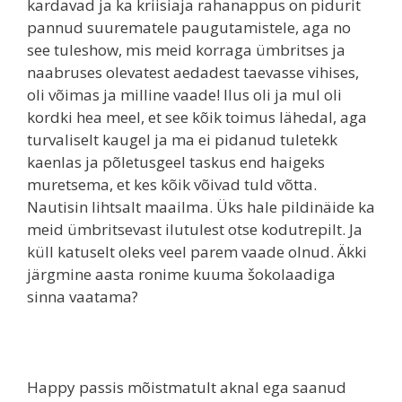
kardavad ja ka kriisiaja rahanappus on pidurit
pannud suurematele paugutamistele, aga no
see tuleshow, mis meid korraga ümbritses ja
naabruses olevatest aedadest taevasse vihises,
oli võimas ja milline vaade! Ilus oli ja mul oli
kordki hea meel, et see kõik toimus lähedal, aga
turvaliselt kaugel ja ma ei pidanud tuletekk
kaenlas ja põletusgeel taskus end haigeks
muretsema, et kes kõik võivad tuld võtta.
Nautisin lihtsalt maailma. Üks hale pildinäide ka
meid ümbritsevast ilutulest otse kodutrepilt. Ja
küll katuselt oleks veel parem vaade olnud. Äkki
järgmine aasta ronime kuuma šokolaadiga
sinna vaatama?
Happy passis mõistmatult aknal ega saanud