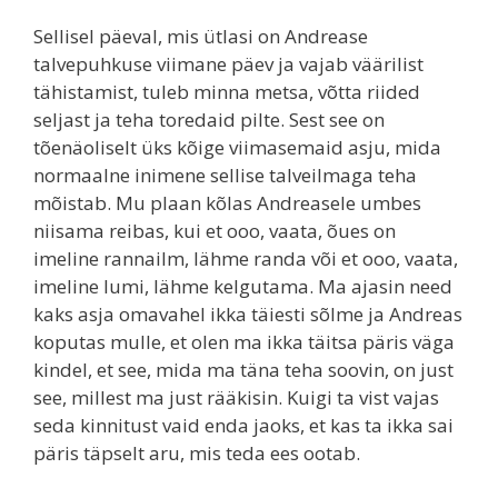
Sellisel päeval, mis ütlasi on Andrease
talvepuhkuse viimane päev ja vajab väärilist
tähistamist, tuleb minna metsa, võtta riided
seljast ja teha toredaid pilte. Sest see on
tõenäoliselt üks kõige viimasemaid asju, mida
normaalne inimene sellise talveilmaga teha
mõistab. Mu plaan kõlas Andreasele umbes
niisama reibas, kui et ooo, vaata, õues on
imeline rannailm, lähme randa või et ooo, vaata,
imeline lumi, lähme kelgutama. Ma ajasin need
kaks asja omavahel ikka täiesti sõlme ja Andreas
koputas mulle, et olen ma ikka täitsa päris väga
kindel, et see, mida ma täna teha soovin, on just
see, millest ma just rääkisin. Kuigi ta vist vajas
seda kinnitust vaid enda jaoks, et kas ta ikka sai
päris täpselt aru, mis teda ees ootab.