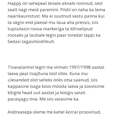
Happy oli vahepeal teisele aknale roninud, sest
sealt nägi meid paremini. Pildil on näha ka tema
näärikaunistust. Ma ei suutnud vastu panna kui
ta vägisi end päeval mu laua alla pressis, siis
tupsutasin roosa markeriga ta kõrvatipud
roosaks ja laubale tegin paar toredat täppi ka.
Sedasi tagasihoidlikult.
Tinavalamist tegin ma viimati 1997/1998 aastal
laeva peal lisajõuna tööl olles. Kuna mu
ülesanded olid selleks ööks otsa saanud, siis
kappasine isaga koos mööda laeva ja soovisime
kõigile head uut aastat ja köögis valati
parasjagu tina. Me siis valasime ka.
Andreasega oleme me kahel korral proovinud,