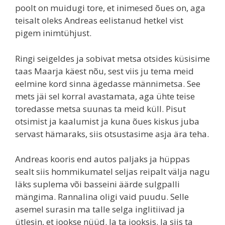
poolt on muidugi tore, et inimesed õues on, aga
teisalt oleks Andreas eelistanud hetkel vist
pigem inimtühjust.
Ringi seigeldes ja sobivat metsa otsides küsisime
taas Maarja käest nõu, sest viis ju tema meid
eelmine kord sinna ägedasse männimetsa. See
mets jäi sel korral avastamata, aga ühte teise
toredasse metsa suunas ta meid küll. Pisut
otsimist ja kaalumist ja kuna õues kiskus juba
servast hämaraks, siis otsustasime asja ära teha.
Andreas kooris end autos paljaks ja hüppas
sealt siis hommikumatel seljas reipalt välja nagu
läks suplema või basseini äärde sulgpalli
mängima. Rannalina oligi vaid puudu. Selle
asemel surasin ma talle selga inglitiivad ja
ütlesin, et jookse nüüd. Ja ta jooksis. Ja siis ta