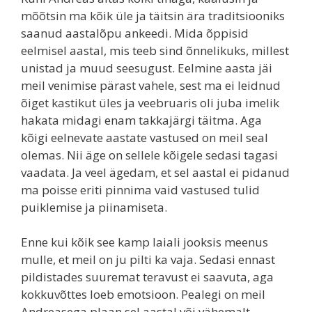
mõõtsin ma kõik üle ja täitsin ära traditsiooniks
saanud aastalõpu ankeedi. Mida õppisid
eelmisel aastal, mis teeb sind õnnelikuks, millest
unistad ja muud seesugust. Eelmine aasta jäi
meil venimise pärast vahele, sest ma ei leidnud
õiget kastikut üles ja veebruaris oli juba imelik
hakata midagi enam takkajärgi täitma. Aga
kõigi eelnevate aastate vastused on meil seal
olemas. Nii äge on sellele kõigele sedasi tagasi
vaadata. Ja veel ägedam, et sel aastal ei pidanud
ma poisse eriti pinnima vaid vastused tulid
puiklemise ja piinamiseta.
Enne kui kõik see kamp laiali jooksis meenus
mulle, et meil on ju pilti ka vaja. Sedasi ennast
pildistades suuremat teravust ei saavuta, aga
kokkuvõttes loeb emotsioon. Pealegi on meil
Andreasega plaan sel aastal või vähemalt