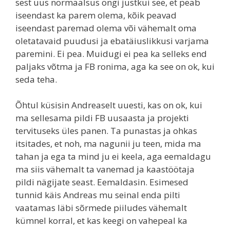
sest uus normaalsus ongi justkui see, et peab
iseendast ka parem olema, kõik peavad
iseendast paremad olema või vähemalt oma
oletatavaid puudusi ja ebatäiuslikkusi varjama
paremini. Ei pea. Muidugi ei pea ka selleks end
paljaks võtma ja FB ronima, aga ka see on ok, kui
seda teha.
Õhtul küsisin Andreaselt uuesti, kas on ok, kui
ma sellesama pildi FB uusaasta ja projekti
tervituseks üles panen. Ta punastas ja ohkas
itsitades, et noh, ma nagunii ju teen, mida ma
tahan ja ega ta mind ju ei keela, aga eemaldagu
ma siis vähemalt ta vanemad ja kaastöötaja
pildi nägijate seast. Eemaldasin. Esimesed
tunnid käis Andreas mu seinal enda pilti
vaatamas läbi sõrmede piiludes vähemalt
kümnel korral, et kas keegi on vahepeal ka