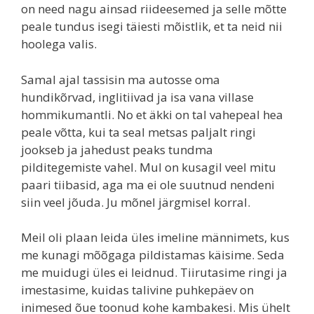
on need nagu ainsad riideesemed ja selle mõtte
peale tundus isegi täiesti mõistlik, et ta neid nii
hoolega valis.
Samal ajal tassisin ma autosse oma
hundikõrvad, inglitiivad ja isa vana villase
hommikumantli. No et äkki on tal vahepeal hea
peale võtta, kui ta seal metsas paljalt ringi
jookseb ja jahedust peaks tundma
pilditegemiste vahel. Mul on kusagil veel mitu
paari tiibasid, aga ma ei ole suutnud nendeni
siin veel jõuda. Ju mõnel järgmisel korral.
Meil oli plaan leida üles imeline männimets, kus
me kunagi mõõgaga pildistamas käisime. Seda
me muidugi üles ei leidnud. Tiirutasime ringi ja
imestasime, kuidas talivine puhkepäev on
inimesed õue toonud kohe kambakesi. Mis ühelt