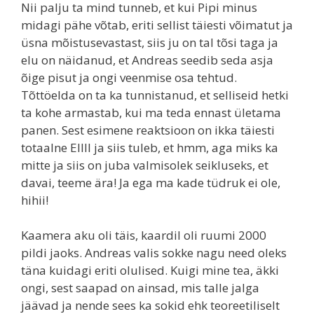
Nii palju ta mind tunneb, et kui Pipi minus
midagi pähe võtab, eriti sellist täiesti võimatut ja
üsna mõistusevastast, siis ju on tal tõsi taga ja
elu on näidanud, et Andreas seedib seda asja
õige pisut ja ongi veenmise osa tehtud.
Tõttöelda on ta ka tunnistanud, et selliseid hetki
ta kohe armastab, kui ma teda ennast ületama
panen. Sest esimene reaktsioon on ikka täiesti
totaalne EIIII ja siis tuleb, et hmm, aga miks ka
mitte ja siis on juba valmisolek seikluseks, et
davai, teeme ära! Ja ega ma kade tüdruk ei ole,
hihii!
Kaamera aku oli täis, kaardil oli ruumi 2000
pildi jaoks. Andreas valis sokke nagu need oleks
täna kuidagi eriti olulised. Kuigi mine tea, äkki
ongi, sest saapad on ainsad, mis talle jalga
jäävad ja nende sees ka sokid ehk teoreetiliselt