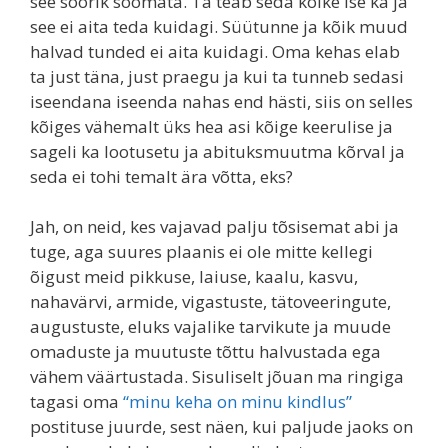
see sõõrik söömata. Ta teab seda kõike ise ka ja
see ei aita teda kuidagi. Süütunne ja kõik muud
halvad tunded ei aita kuidagi. Oma kehas elab
ta just täna, just praegu ja kui ta tunneb sedasi
iseendana iseenda nahas end hästi, siis on selles
kõiges vähemalt üks hea asi kõige keerulise ja
sageli ka lootusetu ja abituksmuutma kõrval ja
seda ei tohi temalt ära võtta, eks?
Jah, on neid, kes vajavad palju tõsisemat abi ja
tuge, aga suures plaanis ei ole mitte kellegi
õigust meid pikkuse, laiuse, kaalu, kasvu,
nahavärvi, armide, vigastuste, tätoveeringute,
augustuste, eluks vajalike tarvikute ja muude
omaduste ja muutuste tõttu halvustada ega
vähem väärtustada. Sisuliselt jõuan ma ringiga
tagasi oma
“minu keha on minu kindlus”
postituse juurde, sest näen, kui paljude jaoks on