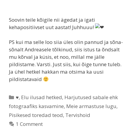
Soovin teile kõigile nii ägedat ja igati
kehapositiivset uut aastat! Juhhuuu!
PS kui ma selle loo siia üles olin pannud ja sõna-
sõnalt Andreasele tõlkinud, siis istus ta õndsalt
mu kõrval ja küsis, et noo, millal me jälle
pildistame. Varsti. Just siis, kui õige tunne tuleb.
Ja ühel hetkel hakkan ma otsima ka uusi
pildistatavaid
♥
,
Elu ilusad hetked
,
Harjutused sabale ehk
fotograafiks kasvamine
,
Meie armastuse lugu
,
Pisikesed toredad teod
,
Tervishoid
1 Comment