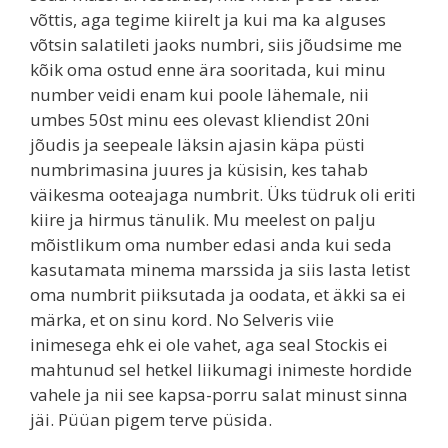
võttis, aga tegime kiirelt ja kui ma ka alguses
võtsin salatileti jaoks numbri, siis jõudsime me
kõik oma ostud enne ära sooritada, kui minu
number veidi enam kui poole lähemale, nii
umbes 50st minu ees olevast kliendist 20ni
jõudis ja seepeale läksin ajasin käpa püsti
numbrimasina juures ja küsisin, kes tahab
väikesma ooteajaga numbrit. Üks tüdruk oli eriti
kiire ja hirmus tänulik. Mu meelest on palju
mõistlikum oma number edasi anda kui seda
kasutamata minema marssida ja siis lasta letist
oma numbrit piiksutada ja oodata, et äkki sa ei
märka, et on sinu kord. No Selveris viie
inimesega ehk ei ole vahet, aga seal Stockis ei
mahtunud sel hetkel liikumagi inimeste hordide
vahele ja nii see kapsa-porru salat minust sinna
jäi. Püüan pigem terve püsida.