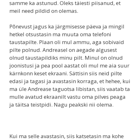
samme ka astunud. Oleks täiesti piisanud, et
meil need pildid on olemas.
Põnevust jagus ka järgmisesse päeva ja mingil
hetkel otsustasin ma muuta oma telefoni
taustapilte. Plaan oli mul ammu, aga sobivaid
pilte polnud. Andreasel on aegade algusest
olnud taustapildiks minu pilt. Minul on olnud
joonistusi ja pea pool aastat oli mul me aia suur
kärnkonn keset ekraani. Sättisin siis neid pilte
edasi ja tagasi ja avastasin korraga, et hehee, kui
ma üle Andrease taguotsa libistan, siis vaatab ta
mulle avatud ekraanilt vastu oma pilves peaga
ja täitsa teistpidi. Nagu peakski nii olema.
Kui ma selle avastasin, siis katsetasin ma kohe