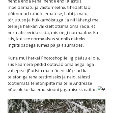
nende enda keha, nende endi alastus
mõeldamatu ja vastumeelne, tihedalt läbi
põimunud rahulolematuse, häbi ja valu,
tõrjutuse ja hukkamõistuga. Ja nii lähengi ma
teele ja hakkan vaikselt otsima oma rada, et
normaliseerida seda, mis ongi normaalne. Ka
siis, kui see normaalsus sünnib näiteks
inglitiibadega lumes paljalt sumades.
Kuna mul hetkel Photoshopile ligipääsu ei ole,
siis kaamera pildid ootavad oma aega, aga
vahepeal jõudsin ma mõned klõpsud ka
telefoniga teha testimiseks ja neid, täiesti
töötlemata telefonipilte ma teile Andrease
nõusolekul ka emotsiooni jagamiseks näitan