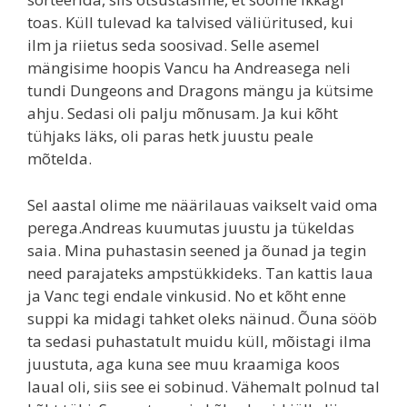
toas. Küll tulevad ka talvised väliüritused, kui
ilm ja riietus seda soosivad. Selle asemel
mängisime hoopis Vancu ha Andreasega neli
tundi Dungeons and Dragons mängu ja kütsime
ahju. Sedasi oli palju mõnusam. Ja kui kõht
tühjaks läks, oli paras hetk juustu peale
mõtelda.
Sel aastal olime me näärilauas vaikselt vaid oma
perega.Andreas kuumutas juustu ja tükeldas
saia. Mina puhastasin seened ja õunad ja tegin
need parajateks ampstükkideks. Tan kattis laua
ja Vanc tegi endale vinkusid. No et kõht enne
suppi ka midagi tahket oleks näinud. Õuna sööb
ta sedasi puhastatult muidu küll, mõistagi ilma
juustuta, aga kuna see muu kraamiga koos
laual oli, siis see ei sobinud. Vähemalt polnud tal