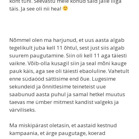
kõht tühi. Seevastu meie kõhud said jälle liiga
täis. Ja see oli nii hea!
Nõmmel olen ma harjunud, et uus aasta algab
tegelikult juba kell 11 õhtul, sest just siis algab
suurem paugutamine. Siin oli kell 11 aga täiesti
vaikne. Võib-olla kusagil siin ja seal mõni kauge
pauk käis, aga see oli täiesti ebaoluline. Vahetult
enne südaööd sättisime end õue. Lugesime
sekundeid ja õnnitlesime teineteist uue
saabunud aasta puhul ja samal hetkel muutus
taevas me ümber mitmest kandist valgeks ja
värviliseks.
Ma miskipärast oletasin, et aastaid kestnud
kampaania, et ärge paugutage, koerad