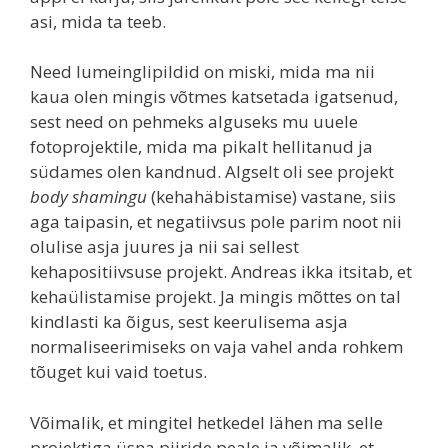
asi, mida ta teeb.
Need lumeinglipildid on miski, mida ma nii
kaua olen mingis võtmes katsetada igatsenud,
sest need on pehmeks alguseks mu uuele
fotoprojektile, mida ma pikalt hellitanud ja
südames olen kandnud. Algselt oli see projekt
body shamingu
(kehahäbistamise) vastane, siis
aga taipasin, et negatiivsus pole parim noot nii
olulise asja juures ja nii sai sellest
kehapositiivsuse projekt. Andreas ikka itsitab, et
kehaülistamise projekt. Ja mingis mõttes on tal
kindlasti ka õigus, sest keerulisema asja
normaliseerimiseks on vaja vahel anda rohkem
tõuget kui vaid toetus.
Võimalik, et mingitel hetkedel lähen ma selle
projektiga üsna piiride peale ja võimalik, et