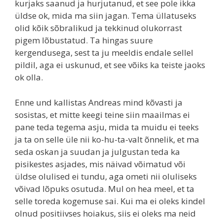
kurjaks saanud ja hurjutanud, et see pole ikka
üldse ok, mida ma siin jagan. Tema üllatuseks
olid kõik sõbralikud ja tekkinud olukorrast
pigem lõbustatud. Ta hingas suure
kergendusega, sest ta ju meeldis endale sellel
pildil, aga ei uskunud, et see võiks ka teiste jaoks
ok olla.
Enne und kallistas Andreas mind kõvasti ja
sosistas, et mitte keegi teine siin maailmas ei
pane teda tegema asju, mida ta muidu ei teeks
ja ta on selle üle nii ko-hu-ta-valt õnnelik, et ma
seda oskan ja suudan ja julgustan teda ka
pisikestes asjades, mis näivad võimatud või
üldse olulised ei tundu, aga ometi nii oluliseks
võivad lõpuks osutuda. Mul on hea meel, et ta
selle toreda kogemuse sai. Kui ma ei oleks kindel
olnud positiivses hoiakus, siis ei oleks ma neid