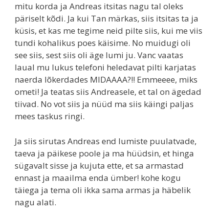
mitu korda ja Andreas itsitas nagu tal oleks
päriselt kõdi. Ja kui Tan märkas, siis itsitas ta ja
küsis, et kas me tegime neid pilte siis, kui me viis
tundi kohalikus poes käisime. No muidugi oli
see siis, sest siis oli äge lumi ju. Vanc vaatas
laual mu lukus telefoni heledavat pilti karjatas
naerda lõkerdades MIDAAAA?!! Emmeeee, miks
ometi! Ja teatas siis Andreasele, et tal on ägedad
tiivad. No vot siis ja nüüd ma siis käingi paljas
mees taskus ringi.
Ja siis sirutas Andreas end lumiste puulatvade,
taeva ja päikese poole ja ma hüüdsin, et hinga
sügavalt sisse ja kujuta ette, et sa armastad
ennast ja maailma enda ümber! kohe kogu
täiega ja tema oli ikka sama armas ja häbelik
nagu alati.