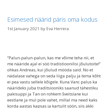
Esimesed näärid päris oma kodus
1st January 2021
by
Eva Herrera
“Palun-palun-palun, kas me võime teha nii, et
me nääride ajal ei söö tradistioonilisi jõulutoite!”
ohkas Andreas, kui jõulud mööda said. No et
nädalase vahega on seda liiga palju ja tema kõht
ei pea vastu sellele kõigele. Kuna Vanc palus ka
näärideks juba traditsiooniks saanud tähestiku
pakisuppi ja Tan on rohkem šveitslane kui
eestlane ja mul pole vahet, millal ma need kaks
korda aastas kapsas ja kartulit söön, siis äkki