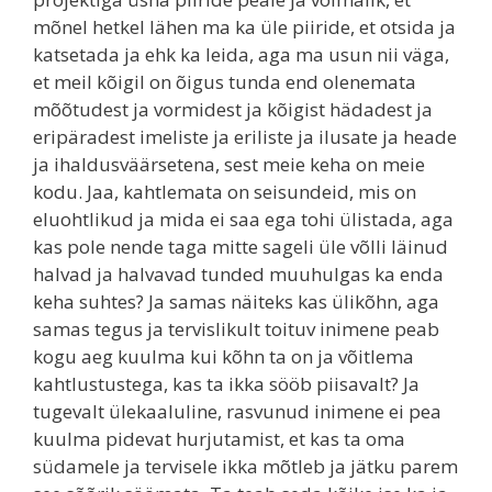
mõnel hetkel lähen ma ka üle piiride, et otsida ja
katsetada ja ehk ka leida, aga ma usun nii väga,
et meil kõigil on õigus tunda end olenemata
mõõtudest ja vormidest ja kõigist hädadest ja
eripäradest imeliste ja eriliste ja ilusate ja heade
ja ihaldusväärsetena, sest meie keha on meie
kodu. Jaa, kahtlemata on seisundeid, mis on
eluohtlikud ja mida ei saa ega tohi ülistada, aga
kas pole nende taga mitte sageli üle võlli läinud
halvad ja halvavad tunded muuhulgas ka enda
keha suhtes? Ja samas näiteks kas ülikõhn, aga
samas tegus ja tervislikult toituv inimene peab
kogu aeg kuulma kui kõhn ta on ja võitlema
kahtlustustega, kas ta ikka sööb piisavalt? Ja
tugevalt ülekaaluline, rasvunud inimene ei pea
kuulma pidevat hurjutamist, et kas ta oma
südamele ja tervisele ikka mõtleb ja jätku parem