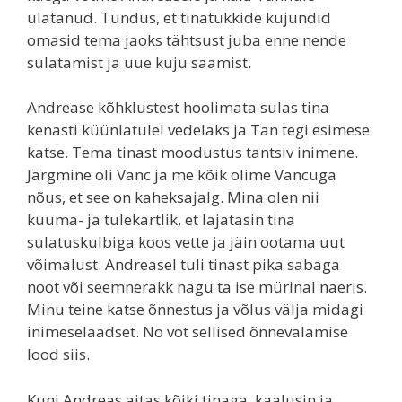
ulatanud. Tundus, et tinatükkide kujundid
omasid tema jaoks tähtsust juba enne nende
sulatamist ja uue kuju saamist.
Andrease kõhklustest hoolimata sulas tina
kenasti küünlatulel vedelaks ja Tan tegi esimese
katse. Tema tinast moodustus tantsiv inimene.
Järgmine oli Vanc ja me kõik olime Vancuga
nõus, et see on kaheksajalg. Mina olen nii
kuuma- ja tulekartlik, et lajatasin tina
sulatuskulbiga koos vette ja jäin ootama uut
võimalust. Andreasel tuli tinast pika sabaga
noot või seemnerakk nagu ta ise mürinal naeris.
Minu teine katse õnnestus ja võlus välja midagi
inimeselaadset. No vot sellised õnnevalamise
lood siis.
Kuni Andreas aitas kõiki tinaga, kaalusin ja