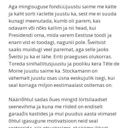
Aga mingisuguse fondüüjuustu saime me kätte
ja kaht sorti raclette juustu ka, sest me ei suuda
kunagi meenutada, kumb oli parem, kas
odavam või nõks kallim ja nii head, kui
Presidendi oma, mida varem Eestisse toodi ja
enam vist ei toodagi, nagunii pole. Šveitsist
saaks muidugi veel paremat, aga selle jaoks
Šveitsi ju ka ei lähe. Eriti praeguses olukorras.
Toreda sinihallitusjuustu ja pooliku kera Tête de
Moine juustu saime ka. Stockamann on
vähemalt juustu osas üsna eeskujulik isegi, kui
seal korraga miljon eestimaalast ostlemas on.
Nääriõhtul sadas õues mingid lörtsilaadset
seenevihma ja kuna me riided on endiselt
garaažis kastides ja mul puudus aasta viimasel
õhtul igasugune motivatsioon neid seal
sorteerida, siis otsustasime, et sööme ikkagi