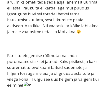
aru, miks ometi teda seda asja lähemalt uurima
ei lasta. Pauku ta ei karda, aga mul puudus
igasugune huvi sel toredal hetkel tema
haukumist kuulata, sest liikumiste peale
aktiveerub ta ikka. Nii vaataski ta kõike läbi akna
ja meie vaatasime teda, ka läbi akna
Päris tuletegemise rõõmuta ma enda
püromaane siiski ei jätnud. Kaks pisikest ja kaks
suuremat tulevulkaani täitsid sädemete ja
hiljem tossuga me aia ja oligi uus aasta tule ja
vilega kohal! Tulgu see uus helgem ja valgem kui
eelmine!