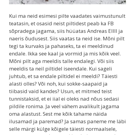
Kui ma neid esimesi pilte vaadates vaimustunult
teatasin, et osasid neist piltidest peab ka FB
sõpradega jagama, siis hüüatas Andreas EIIII ja
naeris õudusest. Siis vaatas ta neid ise. Mõni pilt
tegi ta kurvaks ja pahaseks, ta ei meeldinud
endale. Ikka see kaal ja vormid ja mis kõik veel.
Mõni pilt aga meeldis talle endalegi. Või siis
meeldis ta neil piltidel iseendale. Kui sageli
juhtub, et sa endale piltidel ei meeldi? Täiesti
alasti olles? Või noh, kui sokke-saapaid ja
tiibasid vaid kandes? Usun, et mitmed teist
tunnistaksid, et ei iial ei oleks nad nõus sedasi
pildile ronima. Ja veel vähem avalikult jagama
oma alastust. Sest me kõik tahame näida
ilusamad ja paremad? Ja samas paneme me läbi
selle märgi külge kõigele täiesti normaalsele,