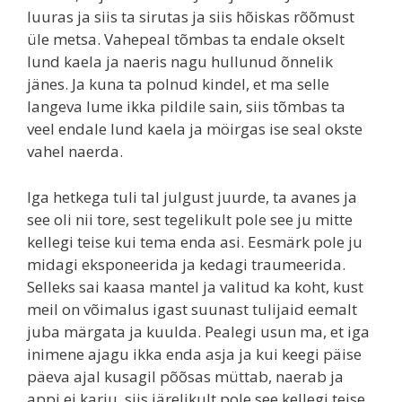
luuras ja siis ta sirutas ja siis hõiskas rõõmust
üle metsa. Vahepeal tõmbas ta endale okselt
lund kaela ja naeris nagu hullunud õnnelik
jänes. Ja kuna ta polnud kindel, et ma selle
langeva lume ikka pildile sain, siis tõmbas ta
veel endale lund kaela ja möirgas ise seal okste
vahel naerda.
Iga hetkega tuli tal julgust juurde, ta avanes ja
see oli nii tore, sest tegelikult pole see ju mitte
kellegi teise kui tema enda asi. Eesmärk pole ju
midagi eksponeerida ja kedagi traumeerida.
Selleks sai kaasa mantel ja valitud ka koht, kust
meil on võimalus igast suunast tulijaid eemalt
juba märgata ja kuulda. Pealegi usun ma, et iga
inimene ajagu ikka enda asja ja kui keegi päise
päeva ajal kusagil põõsas müttab, naerab ja
appi ei karju, siis järelikult pole see kellegi teise