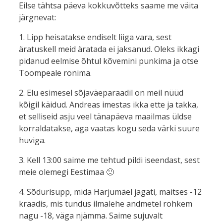
Eilse tähtsa päeva kokkuvõtteks saame me väita
järgnevat:
1. Lipp heisatakse endiselt liiga vara, sest
äratuskell meid äratada ei jaksanud. Oleks ikkagi
pidanud eelmise õhtul kõvemini punkima ja otse
Toompeale ronima.
2. Elu esimesel sõjaväeparaadil on meil nüüd
kõigil käidud. Andreas imestas ikka ette ja takka,
et selliseid asju veel tänapäeva maailmas üldse
korraldatakse, aga vaatas kogu seda värki suure
huviga.
3. Kell 13:00 saime me tehtud pildi iseendast, sest
meie olemegi Eestimaa 🙂
4. Sõdurisupp, mida Harjumäel jagati, maitses -12
kraadis, mis tundus ilmalehe andmetel rohkem
nagu -18, väga njämma. Saime sujuvalt