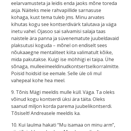
eelarvamusteta ja leidis enda jaoks mõne toreda
asja. Näiteks meie rahvapillide sarnasuse
kohaga, kust tema tuleb jms. Minu arvates
kihutas kogu see kontserdivärk talutava ja väga
inetu vahel. Ojasoo sai salvamisi salaja taas
naistele ära panna ja süvenematute juubeldavaid
plaksutusi koguda – mõnel on endiselt sees
nõukaaegne mentaliteet kiita valimatult kõike,
mida pakutakse. Kuigi ise möhhigi ei taipa. Ühe
sõnaga, mulleeimeeldinudkontsertselkorralmitte.
Poisid hoidsid ise eemale. Selle üle oli mul
vahepeal kohe hea meel.
9. Tõnis Mägi meeldis mulle küll. Väga. Ta oleks
võinud kogu kontserdi üksi ära täita. Oleks
saanud miljon korda parema juubelikontserdi.
Tõsiselt! Andreasele meeldis ka.
10. Kui laulma hakati “Mu isamaa on minu arm”,