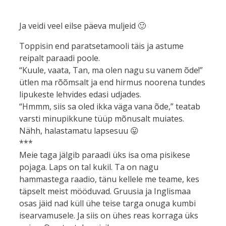
Ja veidi veel eilse päeva muljeid 🙂
Toppisin end paratsetamooli täis ja astume
reipalt paraadi poole.
“Kuule, vaata, Tan, ma olen nagu su vanem õde!”
ütlen ma rõõmsalt ja end hirmus noorena tundes
lipukeste lehvides edasi udjades.
“Hmmm, siis sa oled ikka väga vana õde,” teatab
varsti minupikkune tüüp mõnusalt muiates.
Nähh, halastamatu lapsesuu 😛
***
Meie taga jälgib paraadi üks isa oma pisikese
pojaga. Laps on tal kukil. Ta on nagu
hammastega raadio, tänu kellele me teame, kes
täpselt meist mööduvad. Gruusia ja Inglismaa
osas jäid nad küll ühe teise targa onuga kumbi
isearvamusele. Ja siis on ühes reas korraga üks