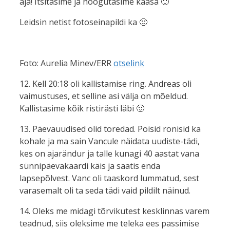
aja! Itsitasime ja noogutasime kaasa 🙂
Leidsin netist fotoseinapildi ka 🙂
Foto: Aurelia Minev/ERR
otselink
12. Kell 20:18 oli kallistamise ring. Andreas oli
vaimustuses, et selline asi välja on mõeldud.
Kallistasime kõik ristirästi läbi 🙂
13. Päevauudised olid toredad. Poisid ronisid ka
kohale ja ma sain Vancule näidata uudiste-tädi,
kes on ajarändur ja talle kunagi 40 aastat vana
sünnipäevakaardi käis ja saatis enda
lapsepõlvest. Vanc oli taaskord lummatud, sest
varasemalt oli ta seda tädi vaid pildilt näinud.
14. Oleks me midagi tõrvikutest kesklinnas varem
teadnud, siis oleksime me teleka ees passimise