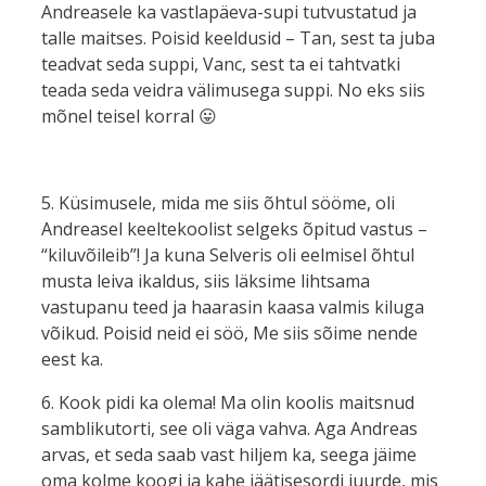
Andreasele ka vastlapäeva-supi tutvustatud ja
talle maitses. Poisid keeldusid – Tan, sest ta juba
teadvat seda suppi, Vanc, sest ta ei tahtvatki
teada seda veidra välimusega suppi. No eks siis
mõnel teisel korral 😛
5. Küsimusele, mida me siis õhtul sööme, oli
Andreasel keeltekoolist selgeks õpitud vastus –
“kiluvõileib”! Ja kuna Selveris oli eelmisel õhtul
musta leiva ikaldus, siis läksime lihtsama
vastupanu teed ja haarasin kaasa valmis kiluga
võikud. Poisid neid ei söö, Me siis sõime nende
eest ka.
6. Kook pidi ka olema! Ma olin koolis maitsnud
samblikutorti, see oli väga vahva. Aga Andreas
arvas, et seda saab vast hiljem ka, seega jäime
oma kolme koogi ja kahe jäätisesordi juurde, mis