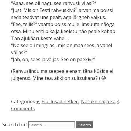
“Aaaa, see oli nagu see rahvuskivi asi?”
“Just. Mis on Eesti rahvuskivi?” arvan ma poissi
seda teadvat une pealt, aga järgneb vaikus.
“Eee, tellis?” vaatab poiss mulle ilmsüüta näoga
otsa. Minu eriti pika ja keeletu näo peale kobab
Tan ajukäärukeste vahel…
“No see oli mingi asi, mis on maa sees ja vahel
väljas?”
“Jah, on, sees ja väljas. See on paekivi!”
(Rahvuslindu ma seepeale enam täna küsida ei
julgenud. Mine tea, äkki on suitsukana?!) 😛
Categories
♥
,
Elu ilusad hetked
,
Natuke nalja ka
4
Comments
Search for: