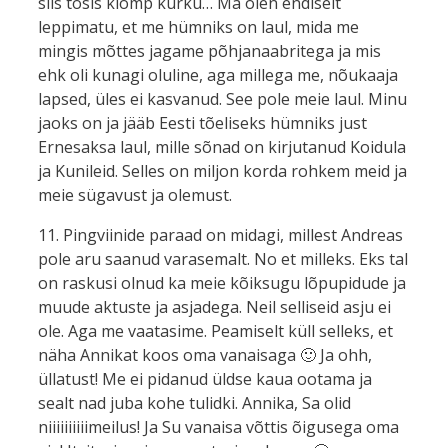
siis tõsis klomp kurku… Ma olen endiselt
leppimatu, et me hümniks on laul, mida me
mingis mõttes jagame põhjanaabritega ja mis
ehk oli kunagi oluline, aga millega me, nõukaaja
lapsed, üles ei kasvanud. See pole meie laul. Minu
jaoks on ja jääb Eesti tõeliseks hümniks just
Ernesaksa laul, mille sõnad on kirjutanud Koidula
ja Kunileid. Selles on miljon korda rohkem meid ja
meie sügavust ja olemust.
11. Pingviinide paraad on midagi, millest Andreas
pole aru saanud varasemalt. No et milleks. Eks tal
on raskusi olnud ka meie kõiksugu lõpupidude ja
muude aktuste ja asjadega. Neil selliseid asju ei
ole. Aga me vaatasime. Peamiselt küll selleks, et
näha Annikat koos oma vanaisaga 🙂 Ja ohh,
üllatust! Me ei pidanud üldse kaua ootama ja
sealt nad juba kohe tulidki. Annika, Sa olid
niiiiiiiiiimeilus! Ja Su vanaisa võttis õigusega oma