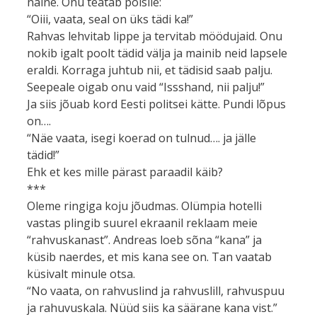
naine. Onu teatab poisile:
“Oiii, vaata, seal on üks tädi ka!”
Rahvas lehvitab lippe ja tervitab möödujaid. Onu
nokib igalt poolt tädid välja ja mainib neid lapsele
eraldi. Korraga juhtub nii, et tädisid saab palju.
Seepeale oigab onu vaid “Issshand, nii palju!”
Ja siis jõuab kord Eesti politsei kätte. Pundi lõpus
on….
“Näe vaata, isegi koerad on tulnud…. ja jälle
tädid!”
Ehk et kes mille pärast paraadil käib?
***
Oleme ringiga koju jõudmas. Olümpia hotelli
vastas plingib suurel ekraanil reklaam meie
“rahvuskanast”. Andreas loeb sõna “kana” ja
küsib naerdes, et mis kana see on. Tan vaatab
küsivalt minule otsa.
“No vaata, on rahvuslind ja rahvuslill, rahvuspuu
ja rahuvuskala. Nüüd siis ka säärane kana vist.”