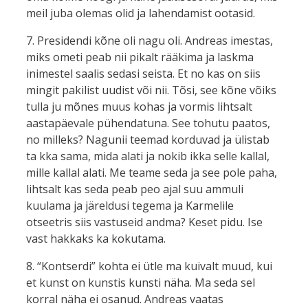
meil juba olemas olid ja lahendamist ootasid.
7. Presidendi kõne oli nagu oli. Andreas imestas,
miks ometi peab nii pikalt rääkima ja laskma
inimestel saalis sedasi seista. Et no kas on siis
mingit pakilist uudist või nii. Tõsi, see kõne võiks
tulla ju mõnes muus kohas ja vormis lihtsalt
aastapäevale pühendatuna. See tohutu paatos,
no milleks? Nagunii teemad korduvad ja ülistab
ta kka sama, mida alati ja nokib ikka selle kallal,
mille kallal alati. Me teame seda ja see pole paha,
lihtsalt kas seda peab peo ajal suu ammuli
kuulama ja järeldusi tegema ja Karmelile
otseetris siis vastuseid andma? Keset pidu. Ise
vast hakkaks ka kokutama.
8. “Kontserdi” kohta ei ütle ma kuivalt muud, kui
et kunst on kunstis kunsti näha. Ma seda sel
korral näha ei osanud. Andreas vaatas