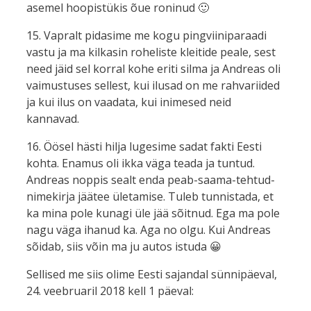
asemel hoopistükis õue roninud 🙂
15. Vapralt pidasime me kogu pingviiniparaadi
vastu ja ma kilkasin roheliste kleitide peale, sest
need jäid sel korral kohe eriti silma ja Andreas oli
vaimustuses sellest, kui ilusad on me rahvariided
ja kui ilus on vaadata, kui inimesed neid
kannavad.
16. Öösel hästi hilja lugesime sadat fakti Eesti
kohta. Enamus oli ikka väga teada ja tuntud.
Andreas noppis sealt enda peab-saama-tehtud-
nimekirja jäätee ületamise. Tuleb tunnistada, et
ka mina pole kunagi üle jää sõitnud. Ega ma pole
nagu väga ihanud ka. Aga no olgu. Kui Andreas
sõidab, siis võin ma ju autos istuda 😀
Sellised me siis olime Eesti sajandal sünnipäeval,
24. veebruaril 2018 kell 1 päeval: