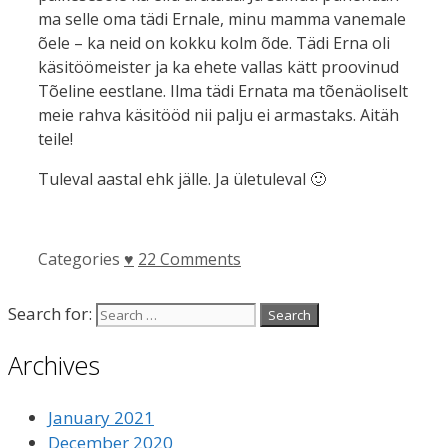
ma selle oma tädi Ernale, minu mamma vanemale
õele – ka neid on kokku kolm õde. Tädi Erna oli
käsitöömeister ja ka ehete vallas kätt proovinud
Tõeline eestlane. Ilma tädi Ernata ma tõenäoliselt
meie rahva käsitööd nii palju ei armastaks. Aitäh
teile!
Tuleval aastal ehk jälle. Ja ületuleval 🙂
Categories
♥
22 Comments
Search for:
Archives
January 2021
December 2020