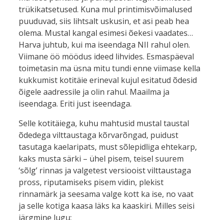
trükikatsetused. Kuna mul printimisvõimalused
puuduvad, siis lihtsalt uskusin, et asi peab hea
olema. Mustal kangal esimesi õekesi vaadates…
Harva juhtub, kui ma iseendaga NII rahul olen.
Viimane öö möödus ideed lihvides. Esmaspäeval
toimetasin ma üsna mitu tundi enne viimase kella
kukkumist kotitäie erineval kujul esitatud õdesid
õigele aadressile ja olin rahul. Maailma ja
iseendaga. Eriti just iseendaga.
Selle kotitäiega, kuhu mahtusid mustal taustal
õdedega vilttaustaga kõrvarõngad, puidust
tasutaga kaelaripats, must sõlepidliga ehtekarp,
kaks musta särki – ühel pisem, teisel suurem
‘sõlg’ rinnas ja valgetest versiooist vilttaustaga
pross, riputamiseks pisem vidin, plekist
rinnamärk ja seesama valge kott ka ise, no vaat
ja selle kotiga kaasa läks ka kaaskiri. Milles seisi
järgmine lugu: