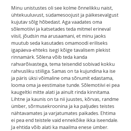
Minu unistustes oli see kolme õnnelikku naist,
ühtekuuluvust, südamesoojust ja päikesevalgust
kujutav sõlg hõbedast. Aga vaadates oma
sõlemotiivi ja katsetades teda mitmel erineval
viisil, jõudsin ma arusaamani, et minu jaoks
muutub seda kasutades omamoodi eriliseks
igapäeva-ehteks isegi kõige tavalisem plekist
rinnamärk. Sõlena võib teda kanda
rahvarõivastega, tema teisendid sobivad kokku
rahvusliku stiiliga. Samas on ta kujundina ka ise
ja päris üksi võimaline oma sõnumit edastama,
looma oma ja eestimaise tunde. Sõlemotiivi ei pea
kaugeltki mitte alati ja ainult rinda kinnitama.
Lihtne ja kaunis on ta nii juustes, kõrvas, randme
ümber, sõrmusekroonina ja ka paljudes teistes
nähtavamates ja varjatumates paikades. Ehtima
ei pea end teistele vaid ennekõike ikka iseendale.
Ja ehtida võib alati ka maailma enese ümber.