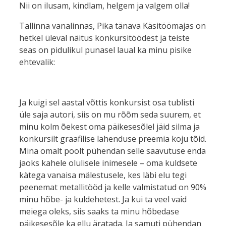
Nii on ilusam, kindlam, helgem ja valgem olla!
Tallinna vanalinnas, Pika tänava Käsitöömajas on
hetkel üleval näitus konkursitöödest ja teiste
seas on pidulikul punasel laual ka minu pisike
ehtevalik:
Ja kuigi sel aastal võttis konkursist osa tublisti
üle saja autori, siis on mu rõõm seda suurem, et
minu kolm õekest oma päikesesõlel jäid silma ja
konkursilt graafilise lahenduse preemia koju tõid.
Mina omalt poolt pühendan selle saavutuse enda
jaoks kahele olulisele inimesele – oma kuldsete
kätega vanaisa mälestusele, kes läbi elu tegi
peenemat metallitööd ja kelle valmistatud on 90%
minu hõbe- ja kuldehetest. Ja kui ta veel vaid
meiega oleks, siis saaks ta minu hõbedase
päikesesõle ka ellu äratada. Ja samuti pühendan