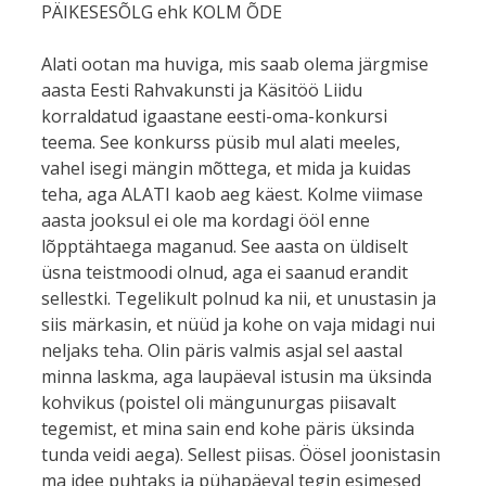
PÄIKESESÕLG ehk KOLM ÕDE
Alati ootan ma huviga, mis saab olema järgmise
aasta Eesti Rahvakunsti ja Käsitöö Liidu
korraldatud igaastane eesti-oma-konkursi
teema. See konkurss püsib mul alati meeles,
vahel isegi mängin mõttega, et mida ja kuidas
teha, aga ALATI kaob aeg käest. Kolme viimase
aasta jooksul ei ole ma kordagi ööl enne
lõpptähtaega maganud. See aasta on üldiselt
üsna teistmoodi olnud, aga ei saanud erandit
sellestki. Tegelikult polnud ka nii, et unustasin ja
siis märkasin, et nüüd ja kohe on vaja midagi nui
neljaks teha. Olin päris valmis asjal sel aastal
minna laskma, aga laupäeval istusin ma üksinda
kohvikus (poistel oli mängunurgas piisavalt
tegemist, et mina sain end kohe päris üksinda
tunda veidi aega). Sellest piisas. Öösel joonistasin
ma idee puhtaks ja pühapäeval tegin esimesed