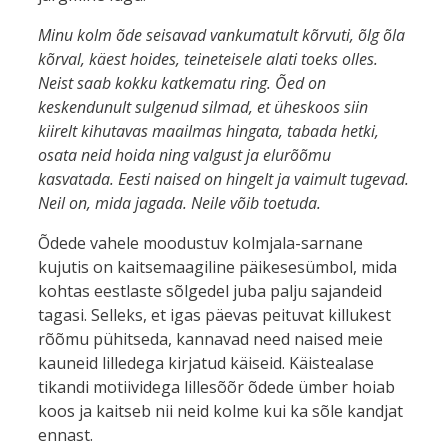
Minu kolm õde seisavad vankumatult kõrvuti, õlg õla
kõrval, käest hoides, teineteisele alati toeks olles.
Neist saab kokku katkematu ring. Õed on
keskendunult sulgenud silmad, et üheskoos siin
kiirelt kihutavas maailmas hingata, tabada hetki,
osata neid hoida ning valgust ja elurõõmu
kasvatada. Eesti naised on hingelt ja vaimult tugevad.
Neil on, mida jagada. Neile võib toetuda.
Õdede vahele moodustuv kolmjala-sarnane
kujutis on kaitsemaagiline päikesesümbol, mida
kohtas eestlaste sõlgedel juba palju sajandeid
tagasi. Selleks, et igas päevas peituvat killukest
rõõmu pühitseda, kannavad need naised meie
kauneid lilledega kirjatud käiseid. Käistealase
tikandi motiividega lillesõõr õdede ümber hoiab
koos ja kaitseb nii neid kolme kui ka sõle kandjat
ennast.