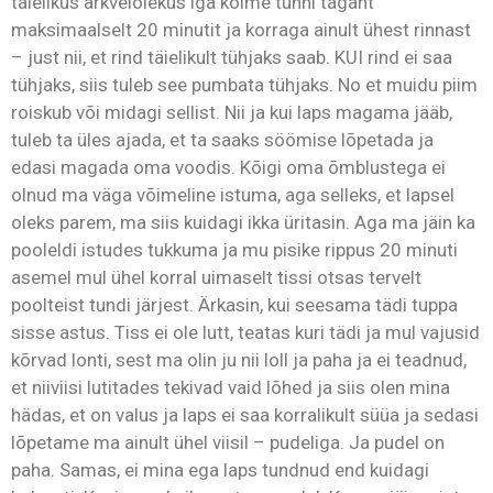
täielikus ärkvelolekus iga kolme tunni tagant
maksimaalselt 20 minutit ja korraga ainult ühest rinnast
– just nii, et rind täielikult tühjaks saab. KUI rind ei saa
tühjaks, siis tuleb see pumbata tühjaks. No et muidu piim
roiskub või midagi sellist. Nii ja kui laps magama jääb,
tuleb ta üles ajada, et ta saaks söömise lõpetada ja
edasi magada oma voodis. Kõigi oma õmblustega ei
olnud ma väga võimeline istuma, aga selleks, et lapsel
oleks parem, ma siis kuidagi ikka üritasin. Aga ma jäin ka
pooleldi istudes tukkuma ja mu pisike rippus 20 minuti
asemel mul ühel korral uimaselt tissi otsas tervelt
poolteist tundi järjest. Ärkasin, kui seesama tädi tuppa
sisse astus. Tiss ei ole lutt, teatas kuri tädi ja mul vajusid
kõrvad lonti, sest ma olin ju nii loll ja paha ja ei teadnud,
et niiviisi lutitades tekivad vaid lõhed ja siis olen mina
hädas, et on valus ja laps ei saa korralikult süüa ja sedasi
lõpetame ma ainult ühel viisil – pudeliga. Ja pudel on
paha. Samas, ei mina ega laps tundnud end kuidagi