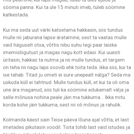
sööma panna. Kui ta üle 15 minuti imeb, tuleb söömine
katkestada.
Kui ma seda uut värki katsetama hakkasin, siis tundus
mulle nii jaburana lapse äratamine, sest ta vaatas mulle
vaid häguselt otsa, võttis nibu suhu tegi paar laiska
imemisliigutust ja magas nagu kott edasi. Kui uuesti
üritasin, hakkas ta nutma ja nii mulle tundus, et targem
on teha nii nagu laps soovib ehk toita teda ikka siis, kui ta
ise tahab. Titad ju ometi ei sure unepealt nälga? Seda ma
uskuda küll ei tahtnud. Mulle tundus küll, et kui ta oli oma
une ära maganud, siis tuli ka söömine edukamalt välja ja
selle mõnusa nohina peale jäin ma tukkuma… Ikka mitu
korda kohe jäin tukkuma, sest nii oli mõnus ja rahulik.
Kolmanda käest sain Teise päeva lõuna ajal võtta, et last
imetades pikutasin voodil. Toita tohib last vaid istudes ja