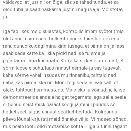
väidavad, et just nii on õige, siis sa tahad tunda, et sa
oled tubli ja saad hakkama just nii nagu vaja. Mõistetav
ju.
Iga tädi, kes meid külastas, kontrollis imemisvõtet (mis
oli Tannul esimesest hetkest õnneks täiesti õige) ega
rahuldunud kuidagi minu kinnitusega, et piima on ja laps
saab seda kätte ka. Ikka pidid nad ise tulema ja
pigistama. Ilma küsimata. Korra ka nii keset imemist, et
sõrm lapsele suhu, laps rinnast eemale ja siis tugevalt
kahe sõrme vahel litsudes mu rinnanibu, tahtsid nad
näha, kas piima ikka on. Mõni tegi seda nii valusalt, et
oleks tahtnud hammustada. Ma oleks ju võinud neile ise
demonstreerida endale haiget tegemata, aga selle peale
ei tulnud neist miskipärast keegi ja minul puudus sel
hetkel veel julgus ennast seal kehtestada. Kolmanda
päeva lõunal kirjutati meid õnneks välja. Viimased sõnad,
mis peale loeti, olid imetamise kohta – iga 3 tunni tagant