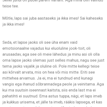
Sellel juhul on pudel parem variant. Aga mina olin valinud
teise tee.
Mõtle, laps sai juba aastaseks ja ikka imes! Sai kaheseks
ja ikka imes!
Seda, et lapse jaoks oli see üha enam vaid
emotsionaalne vajadus kui eluoluline jook-toit, oli
arusaadav, aga see oli meie lähedus ja minu asi oli olla
oma lapse jaoks olemas just selles mahus, nagu see just
tema jaoks vajalik ja oluline oli. Pole mitte kellegi teise
asi kõrvalt arvata, mis on hea või mis mitte. Eriti see
mittehea arvamus. Ja ei, ma ei tundnud end kunagi
vangis ega ihanud sõbrannadega peole ja veinitama. Aga
kui ma suutsin iseennast kaitsta, siis enda last ma ei
pahatihti ei suutnud. Ema astus tuppa, nägi, et laps imeb
ja kukkus urisema, et jälle ta imeb, rääkis lapsega, et kas