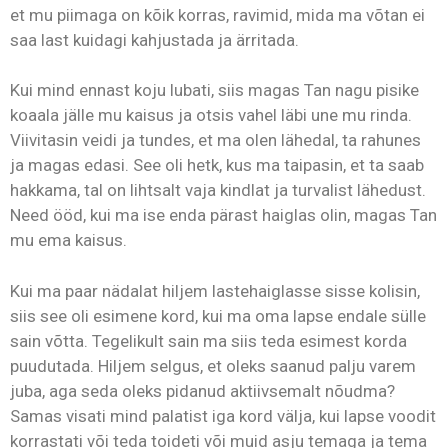
et mu piimaga on kõik korras, ravimid, mida ma võtan ei
saa last kuidagi kahjustada ja ärritada.
Kui mind ennast koju lubati, siis magas Tan nagu pisike
koaala jälle mu kaisus ja otsis vahel läbi une mu rinda.
Viivitasin veidi ja tundes, et ma olen lähedal, ta rahunes
ja magas edasi. See oli hetk, kus ma taipasin, et ta saab
hakkama, tal on lihtsalt vaja kindlat ja turvalist lähedust.
Need ööd, kui ma ise enda pärast haiglas olin, magas Tan
mu ema kaisus.
Kui ma paar nädalat hiljem lastehaiglasse sisse kolisin,
siis see oli esimene kord, kui ma oma lapse endale sülle
sain võtta. Tegelikult sain ma siis teda esimest korda
puudutada. Hiljem selgus, et oleks saanud palju varem
juba, aga seda oleks pidanud aktiivsemalt nõudma?
Samas visati mind palatist iga kord välja, kui lapse voodit
korrastati või teda toideti või muid asju temaga ja tema