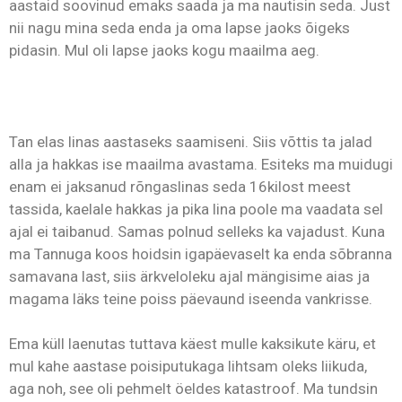
aastaid soovinud emaks saada ja ma nautisin seda. Just
nii nagu mina seda enda ja oma lapse jaoks õigeks
pidasin. Mul oli lapse jaoks kogu maailma aeg.
Tan elas linas aastaseks saamiseni. Siis võttis ta jalad
alla ja hakkas ise maailma avastama. Esiteks ma muidugi
enam ei jaksanud rõngaslinas seda 16kilost meest
tassida, kaelale hakkas ja pika lina poole ma vaadata sel
ajal ei taibanud. Samas polnud selleks ka vajadust. Kuna
ma Tannuga koos hoidsin igapäevaselt ka enda sõbranna
samavana last, siis ärkveloleku ajal mängisime aias ja
magama läks teine poiss päevaund iseenda vankrisse.
Ema küll laenutas tuttava käest mulle kaksikute käru, et
mul kahe aastase poisiputukaga lihtsam oleks liikuda,
aga noh, see oli pehmelt öeldes katastroof. Ma tundsin