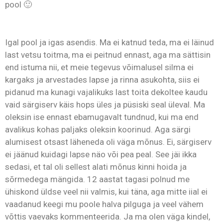
pool 🙂
Igal pool ja igas asendis. Ma ei katnud teda, ma ei läinud
last vetsu toitma, ma ei peitnud ennast, aga ma sättisin
end istuma nii, et meie tegevus võimalusel silma ei
kargaks ja arvestades lapse ja rinna asukohta, siis ei
pidanud ma kunagi vajalikuks last toita dekoltee kaudu
vaid särgiserv käis hops üles ja püsiski seal üleval. Ma
oleksin ise ennast ebamugavalt tundnud, kui ma end
avalikus kohas paljaks oleksin koorinud. Aga särgi
alumisest otsast läheneda oli väga mõnus. Ei, särgiserv
ei jäänud kuidagi lapse näo või pea peal. See jäi ikka
sedasi, et tal oli sellest alati mõnus kinni hoida ja
sõrmedega mängida. 12 aastat tagasi polnud me
ühiskond üldse veel nii valmis, kui täna, aga mitte iial ei
vaadanud keegi mu poole halva pilguga ja veel vähem
võttis vaevaks kommenteerida. Ja ma olen väga kindel,