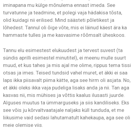
iminapana mu külge mõnulema ennast imeda. See
turvatunne ja teadmine, et polegi vaja hädakisa tõsta,
olid kuidagi nii erilised. Mind säästeti põletikest ja
lõhedest. Tannul oli õige võte, mis ei läinud käest ära ka
hammaste tulles ja me kasvasime rõõmsalt üheskoos.
Tannu elu esimestest elukuudest ja tervest suvest (ta
sündis aprilli esimestel minutitel), ei meenu mulle suurt
muud, et kus tahes ja mis ajal me olime, rippus tema tissi
otsas ja imes. Teised tundsid vahel muret, et äkki ei saa
laps ikka piisavalt piima kätte, aga see hirm oli asjata. No,
et äkki oleks ikka vaja pudeliga lisaks anda ja nii. Tan aga
kasvas nii, mis mühises ja võttis kaalus ilusasti juurde.
Alguses muutus ta ümmarguseks ja siis kandiliseks. Eks
see võis ju kõrvaltvaatajale naljaks küll tunduda, et me
liikusime vaid sedasi lahutamatult kahekaupa, aga see oli
meie olemise viis.