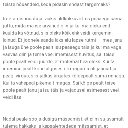
teiste nõuandeid, keda pidasin endast targemaks?
Imetamisnõustaja rääkis üldkokkuvõttes peaaegu sama
juttu, mida ma ise arvanud olin ja kui ma oleks end
kuulda ka võtnud, siis oleks kõik ehk veidi kergemini
läinud. Et joonele saada läks elu lapse rütmi – imes janu
ja isuga ühe poole pealt isu peaaegu täis ja kui ma väga
vaevas olin ja tema veel imemisest huvitus, sai teise
poole pealt veidi juurde, et mõlemal hea oleks. Kui ta
imemise pealt kohe alguses oli magama oli jäänud ja
peagi virgus, siis jätkas ärgates kõigepealt sama rinnaga.
Kui ta vahepeal pikemalt magas. Sai kõige pealt teise
poole pealt janu ja isu täis ja vajadusel esimesest veel
veidi lisa.
Nädal peale sooja dušiga mässamist, et piim sujuvamalt
tulema hakkaks ja kapsalehtedega mässamist, et