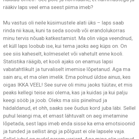
rääkiv laps veel ema seest piima imeb?
Mu vastus oli neile küsimustele alati üks – laps saab
rinda nii kaua, kuni ta seda soovib või erandolukorras
minu tervis nõuab katkestamist. Ma olin väga veendnud,
et küll laps loobub ise, kui tema jaoks aeg küps on. On
see siis kaheselt, kolmeselet või vahetult enne kooli.
Statistika räägib, et kooli ajaks on enamus lapsi
vabatahtlikult ja turvaliselt imemise lõpetanud. Aga ma
sain aru, et ma olen imelik. Ema polnud üldse ainus, kes
oigas IKKA VEEL! See surve oli minu jaoks tüütav, et mis
peaks kellegi teise asi olema, kas ja kuidas ja kui palju
keegi sööb ja joob. Oleks ma siis piinelnud ja
hädaldanud, et ohh, saaks see õudus kord juba läbi. Sellel
puhul leiangi ma, et emast lähtuvalt on aeg imetamine
lõpetada, sest laps imeb enda sisse ka ema emotsioonid
ja tunded ja sellist ängi ja põlgust ei ole lapsele vaja.