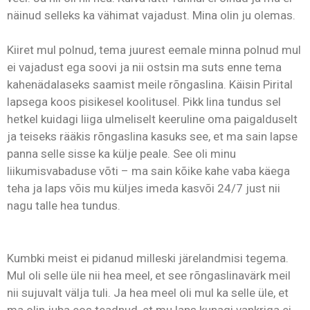
näinud selleks ka vähimat vajadust. Mina olin ju olemas.
Kiiret mul polnud, tema juurest eemale minna polnud mul
ei vajadust ega soovi ja nii ostsin ma suts enne tema
kahenädalaseks saamist meile rõngaslina. Käisin Pirital
lapsega koos pisikesel koolitusel. Pikk lina tundus sel
hetkel kuidagi liiga ulmeliselt keeruline oma paigalduselt
ja teiseks rääkis rõngaslina kasuks see, et ma sain lapse
panna selle sisse ka külje peale. See oli minu
liikumisvabaduse võti – ma sain kõike kahe vaba käega
teha ja laps võis mu küljes imeda kasvõi 24/7 just nii
nagu talle hea tundus.
Kumbki meist ei pidanud milleski järelandmisi tegema.
Mul oli selle üle nii hea meel, et see rõngaslinavärk meil
nii sujuvalt välja tuli. Ja hea meel oli mul ka selle üle, et