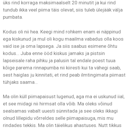
üks rind korraga maksimaalselt 20 minutit ja kui rind
tundub ikka veel piima täis olevat, siis tuleb ülejääk välja
pumbata.
Kodus oli nii hea. Keegi mind rohkem enam ei näppinud
ega kiskunud ja mul oli kogu maailma vabadus olla koos
vaid ise ja oma lapsega. Ja siis saabus esimene õhtu
kodus… Juba enne ööd kiskus jamaks ja pistsin
lapseisale raha pihku ja palusin tal endale poest tuua
kõige parema rinnapumba nii kiiresti kui ta vähegi saab,
sest haiglas ju kinnitati, et rind peab ilmtingimata piimast
tühjaks saama…
Ma olin küll piimapaisust lugenud, aga ma ei uskunud iial,
et see midagi nii hirmsat olla võib. Ma oleks võinud
sealsamas vabalt uuesti sünnitada ja see oleks ikkagi
olnud lillepidu võrreldes selle piimapaisuga, mis mu
rindades tekkis. Ma olin täielikus ahastuses. Nutt tikkus