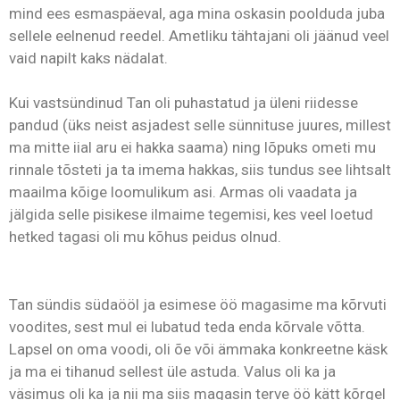
mind ees esmaspäeval, aga mina oskasin poolduda juba
sellele eelnenud reedel. Ametliku tähtajani oli jäänud veel
vaid napilt kaks nädalat.
Kui vastsündinud Tan oli puhastatud ja üleni riidesse
pandud (üks neist asjadest selle sünnituse juures, millest
ma mitte iial aru ei hakka saama) ning lõpuks ometi mu
rinnale tõsteti ja ta imema hakkas, siis tundus see lihtsalt
maailma kõige loomulikum asi. Armas oli vaadata ja
jälgida selle pisikese ilmaime tegemisi, kes veel loetud
hetked tagasi oli mu kõhus peidus olnud.
Tan sündis südaööl ja esimese öö magasime ma kõrvuti
voodites, sest mul ei lubatud teda enda kõrvale võtta.
Lapsel on oma voodi, oli õe või ämmaka konkreetne käsk
ja ma ei tihanud sellest üle astuda. Valus oli ka ja
väsimus oli ka ja nii ma siis magasin terve öö kätt kõrgel