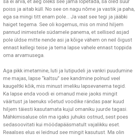
sa ei arva, et aeg oleks see jama lõpetada, sa oled suur
poiss ja aitab küll. No see on nagu nõme ja vastik ja paha,
ega sa mingi titt enam pole… Ja vaat see tegi ja jääbki
haiget tegema. See oli kogemus, mis on mind hiljem
pannud inimestele südamele panema, et sellised asjad
pole üldse mitte nende asi ja kõige vähem on neil õigust
ennast kellegi teise ja tema lapse vahele ennast toppida
oma arvamusega.
Aga pikk imetamine, luti ja lutipudeli ja vankri puudumine
me majas, lapse “kaltsu” see kandmine polnud veel
kaugeltki kõik, mis minust imeliku lapsevanema tegid.
Ka lapse enda voodi ei omanud meie jaoks mingit
väärtust ja laenuks võetud voodike rändas paar kuud
hiljem täiesti kasutamata kujul omaniku juurde tagasi.
Mähkimisaluse olin ma igaks juhuks ostnud, sest poes
sedasoovitati kui möödapääsmatult vajalikku eset.
Reaalses elus ei leidnud see mingit kasutust. Ma olin