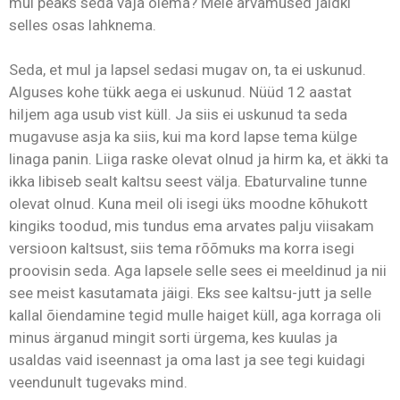
mul peaks seda vaja olema? Meie arvamused jäidki
selles osas lahknema.
Seda, et mul ja lapsel sedasi mugav on, ta ei uskunud.
Alguses kohe tükk aega ei uskunud. Nüüd 12 aastat
hiljem aga usub vist küll. Ja siis ei uskunud ta seda
mugavuse asja ka siis, kui ma kord lapse tema külge
linaga panin. Liiga raske olevat olnud ja hirm ka, et äkki ta
ikka libiseb sealt kaltsu seest välja. Ebaturvaline tunne
olevat olnud. Kuna meil oli isegi üks moodne kõhukott
kingiks toodud, mis tundus ema arvates palju viisakam
versioon kaltsust, siis tema rõõmuks ma korra isegi
proovisin seda. Aga lapsele selle sees ei meeldinud ja nii
see meist kasutamata jäigi. Eks see kaltsu-jutt ja selle
kallal õiendamine tegid mulle haiget küll, aga korraga oli
minus ärganud mingit sorti ürgema, kes kuulas ja
usaldas vaid iseennast ja oma last ja see tegi kuidagi
veendunult tugevaks mind.