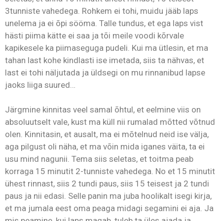
3tunniste vahedega. Rohkem ei tohi, muidu jääb laps
unelema ja ei õpi sööma. Talle tundus, et ega laps vist
hästi piima kätte ei saa ja tõi meile voodi kõrvale
kapikesele ka piimaseguga pudeli. Kui ma ütlesin, et ma
tahan last kohe kindlasti ise imetada, siis ta nähvas, et
last ei tohi näljutada ja üldsegi on mu rinnanibud lapse
jaoks liiga suured…
Järgmine kinnitas veel samal õhtul, et eelmine viis on
absoluutselt vale, kust ma küll nii rumalad mõtted võtnud
olen. Kinnitasin, et ausalt, ma ei mõtelnud neid ise välja,
aga pilgust oli näha, et ma võin mida iganes väita, ta ei
usu mind nagunii. Tema siis seletas, et toitma peab
korraga 15 minutit 2-tunniste vahedega. No et 15 minutit
ühest rinnast, siis 2 tundi paus, siis 15 teisest ja 2 tundi
paus ja nii edasi. Selle panin ma juba hoolikalt isegi kirja,
et ma jumala eest oma peaga midagi segamini ei aja. Ja
mis peamine, kui laps magab, tuleb ta üles ajada ja