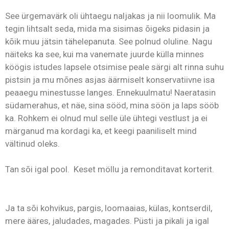
See ürgemavärk oli ühtaegu naljakas ja nii loomulik. Ma
tegin lihtsalt seda, mida ma sisimas õigeks pidasin ja
kõik muu jätsin tähelepanuta. See polnud oluline. Nagu
näiteks ka see, kui ma vanemate juurde külla minnes
köögis istudes lapsele otsimise peale särgi alt rinna suhu
pistsin ja mu mõnes asjas äärmiselt konservatiivne isa
peaaegu minestusse langes. Ennekuulmatu! Naeratasin
südamerahus, et näe, sina sööd, mina söön ja laps sööb
ka. Rohkem ei olnud mul selle üle ühtegi vestlust ja ei
märganud ma kordagi ka, et keegi paaniliselt mind
vältinud oleks.
Tan sõi igal pool. Keset möllu ja remonditavat korterit.
Ja ta sõi kohvikus, pargis, loomaaias, külas, kontserdil,
mere ääres, jaludades, magades. Püsti ja pikali ja igal