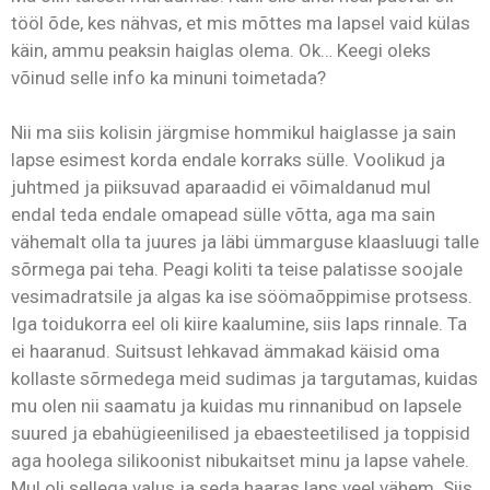
tööl õde, kes nähvas, et mis mõttes ma lapsel vaid külas
käin, ammu peaksin haiglas olema. Ok… Keegi oleks
võinud selle info ka minuni toimetada?
Nii ma siis kolisin järgmise hommikul haiglasse ja sain
lapse esimest korda endale korraks sülle. Voolikud ja
juhtmed ja piiksuvad aparaadid ei võimaldanud mul
endal teda endale omapead sülle võtta, aga ma sain
vähemalt olla ta juures ja läbi ümmarguse klaasluugi talle
sõrmega pai teha. Peagi koliti ta teise palatisse soojale
vesimadratsile ja algas ka ise söömaõppimise protsess.
Iga toidukorra eel oli kiire kaalumine, siis laps rinnale. Ta
ei haaranud. Suitsust lehkavad ämmakad käisid oma
kollaste sõrmedega meid sudimas ja targutamas, kuidas
mu olen nii saamatu ja kuidas mu rinnanibud on lapsele
suured ja ebahügieenilised ja ebaesteetilised ja toppisid
aga hoolega silikoonist nibukaitset minu ja lapse vahele.
Mul oli sellega valus ja seda haaras laps veel vähem. Siis