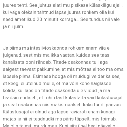
juures tehti. See juhtus alati mu pisikese külaskäigu ajal…
kui väga oleksin tahtnud lapse juures rohkem olla kui
need ametlikud 20 minutit korraga… See tundus nii vale
ja nii julm.
Ja piima ma intesiivioskaonda rohkem enam viia ei
julgenud, sest mis ma ikka vaatan, kuidas see taas
kanalisatsiooni rändab. Titade osakonnas tuli aga
selgest taevast pakkumine, et mis mõttes ei too ma oma
lapsele piima. Esimese hooga oli muidugi veider ka see,
et keegi ei ütelnud mulle, et ma võin kohe haiglasse
kolida, kui laps on titade osakonda üle viidud ja ma
teadsin endiselt, et tohin last külastada vaid külastusajal
ja seal osakonnas siis makismaalselt kaks tundi päevas.
Külastusajal ei olnud aga lapse raviarsti enam kunagi
majas ja nii ei teadnudki ma päris täpselt, mis toimub.
Ma olin täiesti murdumas. Kuni siis ühel heal päeval oli