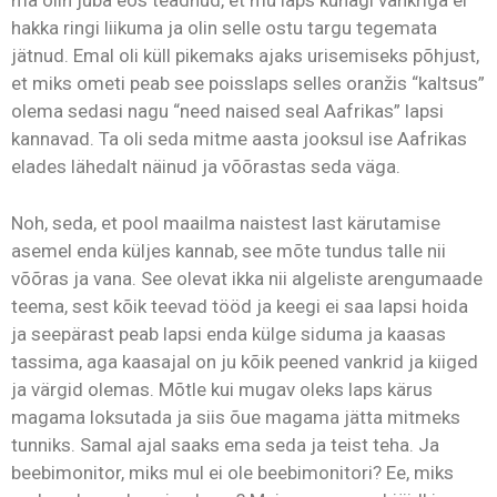
ma olin juba eos teadnud, et mu laps kunagi vankriga ei
hakka ringi liikuma ja olin selle ostu targu tegemata
jätnud. Emal oli küll pikemaks ajaks urisemiseks põhjust,
et miks ometi peab see poisslaps selles oranžis “kaltsus”
olema sedasi nagu “need naised seal Aafrikas” lapsi
kannavad. Ta oli seda mitme aasta jooksul ise Aafrikas
elades lähedalt näinud ja võõrastas seda väga.
Noh, seda, et pool maailma naistest last kärutamise
asemel enda küljes kannab, see mõte tundus talle nii
võõras ja vana. See olevat ikka nii algeliste arengumaade
teema, sest kõik teevad tööd ja keegi ei saa lapsi hoida
ja seepärast peab lapsi enda külge siduma ja kaasas
tassima, aga kaasajal on ju kõik peened vankrid ja kiiged
ja värgid olemas. Mõtle kui mugav oleks laps kärus
magama loksutada ja siis õue magama jätta mitmeks
tunniks. Samal ajal saaks ema seda ja teist teha. Ja
beebimonitor, miks mul ei ole beebimonitori? Ee, miks