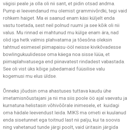
vägisi peale ja olla oli nii sant, et pidin otsad andma.
Pump ei leevendanud mu olemist grammivõrdki, tegi vaid
rohkem haiget. Ma ei saanud enam käsi küljelt enda
vastu toetada, sest neil polnud ruumi ja see kõik oli nii
valus. Mu rinnad ei mahtunud mu külge enam ära, nad
olid iga hetk valmis plahvatama ja tõesõna oleksin
tahtnud esimesel piimapaisu-ööl neisse kivikõvadesse
bowlingukuulidesse oma käega noa sisse lüüa, et
piimaplahvatusega end piinavatest rindadest vabastada.
See oli vist üks kõige jubedamaid füüsilise valu
kogemusi mu elus üldse.
Õnneks jõudsin oma ahastuses tuttava kaudu ühe
imetamisnõustajani ja nii ma siis poole öö ajal vaevatu ja
kurnatuna helistasin võhivõõrale inimesele, et kuidagi
oma hädale leevendust leida. MIKS ma ometi ei kuulanud
enda sisetunnet ega toitnud last nii palju, kui ta soovis
ning vahetanud tunde järgi poolt, vaid üritasin järgida