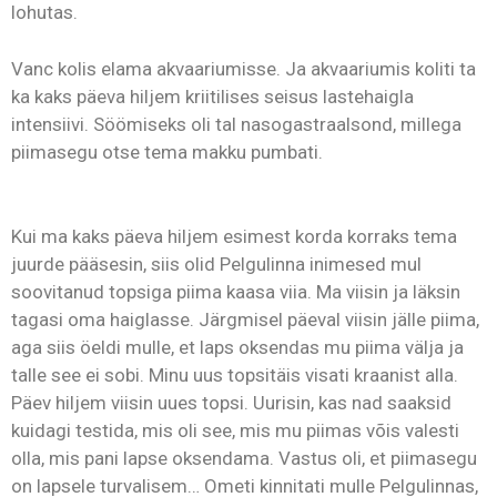
lohutas.
Vanc kolis elama akvaariumisse. Ja akvaariumis koliti ta
ka kaks päeva hiljem kriitilises seisus lastehaigla
intensiivi. Söömiseks oli tal nasogastraalsond, millega
piimasegu otse tema makku pumbati.
Kui ma kaks päeva hiljem esimest korda korraks tema
juurde pääsesin, siis olid Pelgulinna inimesed mul
soovitanud topsiga piima kaasa viia. Ma viisin ja läksin
tagasi oma haiglasse. Järgmisel päeval viisin jälle piima,
aga siis öeldi mulle, et laps oksendas mu piima välja ja
talle see ei sobi. Minu uus topsitäis visati kraanist alla.
Päev hiljem viisin uues topsi. Uurisin, kas nad saaksid
kuidagi testida, mis oli see, mis mu piimas võis valesti
olla, mis pani lapse oksendama. Vastus oli, et piimasegu
on lapsele turvalisem… Ometi kinnitati mulle Pelgulinnas,