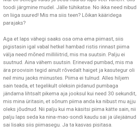
toodi järgmine mudel. Jälle tühikatse. No ikka need nibud
on liiga suured! Mis ma siis teen? Lõikan kääridega
parajaks?
Aga et laps vähegi saaks osa oma ema piimast, siis
pigistasin igal vabal hetkel hambad ristis rinnast piima
välja need mõned milliliitrid, mis ma suutsin. Palju ei
suutnud. Aina vähem suutsin. Erinevad pumbad, mis ma
ära proovisin tegid ainult rõvedalt haiget ja kasutegur oli
neil minu jaoks miinustes. Piima ei tulnud. Alles hiljem
sain teada, et tegelikult oleksin pidanud pumbaga
jändama lihtsalt pikema aja jooksul kui need 30 sekundit,
mis mina üritasin, et sõnum piima anda ka nibust mu ajju
oleks jõudnud. Nii palju kui ma käsitsi piima kätte sain, nii
palju laps seda ka nina-mao-sondi kaudu sai ja ülejäänud
sai lisaks siis piimasegu. Ja ta kasvas pisitasa.