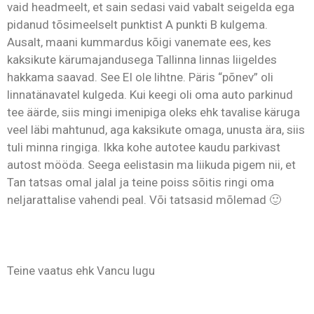
vaid headmeelt, et sain sedasi vaid vabalt seigelda ega
pidanud tõsimeelselt punktist A punkti B kulgema.
Ausalt, maani kummardus kõigi vanemate ees, kes
kaksikute kärumajandusega Tallinna linnas liigeldes
hakkama saavad. See EI ole lihtne. Päris “põnev” oli
linnatänavatel kulgeda. Kui keegi oli oma auto parkinud
tee äärde, siis mingi imenipiga oleks ehk tavalise käruga
veel läbi mahtunud, aga kaksikute omaga, unusta ära, siis
tuli minna ringiga. Ikka kohe autotee kaudu parkivast
autost mööda. Seega eelistasin ma liikuda pigem nii, et
Tan tatsas omal jalal ja teine poiss sõitis ringi oma
neljarattalise vahendi peal. Või tatsasid mõlemad 🙂
Teine vaatus ehk Vancu lugu