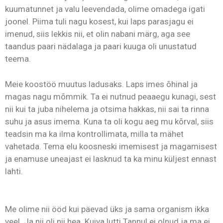
kuumatunnet ja valu leevendada, olime omadega igati
joonel. Piima tuli nagu kosest, kui laps parasjagu ei
imenud, siis lekkis nii, et olin nabani märg, aga see
taandus paari nädalaga ja paari kuuga oli unustatud
teema.
Meie koostöö muutus ladusaks. Laps imes õhinal ja
magas nagu mõmmik. Ta ei nutnud peaaegu kunagi, sest
nii kui ta juba nihelema ja otsima hakkas, nii sai ta rinna
suhu ja asus imema. Kuna ta oli kogu aeg mu kõrval, siis
teadsin ma ka ilma kontrollimata, milla ta mähet
vahetada. Tema elu koosneski imemisest ja magamisest
ja enamuse uneajast ei lasknud ta ka minu küljest ennast
lahti.
Me olime nii ööd kui päevad üks ja sama organism ikka
veel. Ja nii oli nii hea. Kuiva lutti Tannul ei olnud ja ma ei