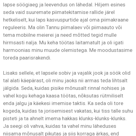
lapse söögiaeg ja leevendus on lähedal. Hiljem esines
seda vaid suuremate piimatekitamise rallide järel
hetkeliselt, kui laps kasvuspurtide ajal oma piimakraane
reguleeris. Ma olin Tannu piimalaev või piimaauto või
tema mobiilne meierei ja need mõtted tegid mulle
hirmsasti nalja. Mu keha töötas laitamatult ja oli igati
harmoonias minu muude olemistega. Me moodustasime
toreda paarisrakendi.
Lisaks sellele, et lapsele sobiv ja vajalik jook ja söök olid
tal alati käepärast, oli minu jaoks nii armas teda lihtsalt
jälgida. Seda, kuidas pisike mõnusalt rinnal nohises ja
vahel kogu kehaga kaasa töötas, nõksutas rütmiliselt
enda jalgu ja käekesi imemise taktis. Ka seda oli tore
kogeda, kuidas ta jorisemisest vakatas, kui tiss talle suhu
pisteti ja ta ahnelt imema hakkas klunks-klunks-klunks.
Ja seegi oli vahva, kuidas ta vahel minu läheduses
niisama mõnusalt pikutas ja siis korraga ärkas, end