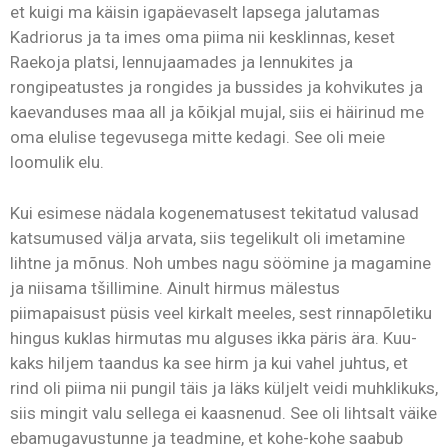
et kuigi ma käisin igapäevaselt lapsega jalutamas
Kadriorus ja ta imes oma piima nii kesklinnas, keset
Raekoja platsi, lennujaamades ja lennukites ja
rongipeatustes ja rongides ja bussides ja kohvikutes ja
kaevanduses maa all ja kõikjal mujal, siis ei häirinud me
oma elulise tegevusega mitte kedagi. See oli meie
loomulik elu.
Kui esimese nädala kogenematusest tekitatud valusad
katsumused välja arvata, siis tegelikult oli imetamine
lihtne ja mõnus. Noh umbes nagu söömine ja magamine
ja niisama tšillimine. Ainult hirmus mälestus
piimapaisust püsis veel kirkalt meeles, sest rinnapõletiku
hingus kuklas hirmutas mu alguses ikka päris ära. Kuu-
kaks hiljem taandus ka see hirm ja kui vahel juhtus, et
rind oli piima nii pungil täis ja läks küljelt veidi muhklikuks,
siis mingit valu sellega ei kaasnenud. See oli lihtsalt väike
ebamugavustunne ja teadmine, et kohe-kohe saabub