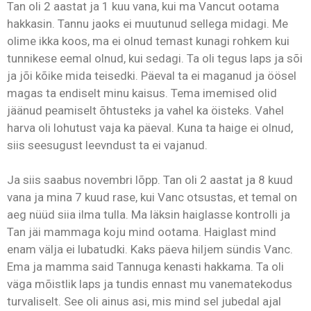
Tan oli 2 aastat ja 1 kuu vana, kui ma Vancut ootama
hakkasin. Tannu jaoks ei muutunud sellega midagi. Me
olime ikka koos, ma ei olnud temast kunagi rohkem kui
tunnikese eemal olnud, kui sedagi. Ta oli tegus laps ja sõi
ja jõi kõike mida teisedki. Päeval ta ei maganud ja öösel
magas ta endiselt minu kaisus. Tema imemised olid
jäänud peamiselt õhtusteks ja vahel ka öisteks. Vahel
harva oli lohutust vaja ka päeval. Kuna ta haige ei olnud,
siis seesugust leevndust ta ei vajanud.
Ja siis saabus novembri lõpp. Tan oli 2 aastat ja 8 kuud
vana ja mina 7 kuud rase, kui Vanc otsustas, et temal on
aeg nüüd siia ilma tulla. Ma läksin haiglasse kontrolli ja
Tan jäi mammaga koju mind ootama. Haiglast mind
enam välja ei lubatudki. Kaks päeva hiljem sündis Vanc.
Ema ja mamma said Tannuga kenasti hakkama. Ta oli
väga mõistlik laps ja tundis ennast mu vanematekodus
turvaliselt. See oli ainus asi, mis mind sel jubedal ajal