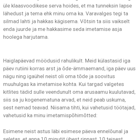
üle klaasvoodikese serva hoides, et ma tunneksin lapse
lähedust ja tema ehk minu oma ka. Varavalges tegi ta
silmad lahti ja hakkas kägisema. Võtsin ta siis vaikselt
enda juurde ja me hakkasime seda imetamise asja
hoolega harjutama.
Haiglapäevad möödusid rahulikult. Meid külastasid iga
päev rutiini korras arst ja õde-ämmaemand, iga päev uus
nägu ning igaühel neist oli oma tõde ja soovitus
muuhulgas ka imetamise kohta. Kui targad valgetes
kitlites tädid sulle veendunult oma arusaamu kuulutavad,
siis sa ju kogenematuna arvad, et neid peab uskuma,
sest nemad teavad. Niisama tihti, kui vahetusid töötajad,
vahetusid ka minu imetamispõhimõtted:
Esimene neist astus läbi esimese päeva ennelõunal ja
seletas, et anna 10 minutit ühest rinnast, 10 teisest