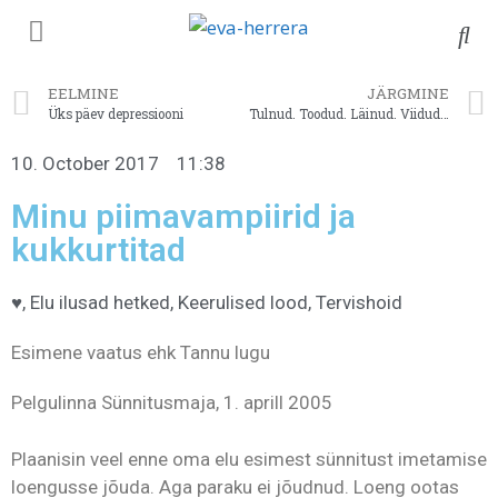
EELMINE
JÄRGMINE
Üks päev depressiooni
Tulnud. Toodud. Läinud. Viidud. Käinud. Olnud. Jäänud.
10. October 2017
11:38
Minu piimavampiirid ja
kukkurtitad
♥
,
Elu ilusad hetked
,
Keerulised lood
,
Tervishoid
Esimene vaatus ehk Tannu lugu
Pelgulinna Sünnitusmaja, 1. aprill 2005
Plaanisin veel enne oma elu esimest sünnitust imetamise
loengusse jõuda. Aga paraku ei jõudnud. Loeng ootas