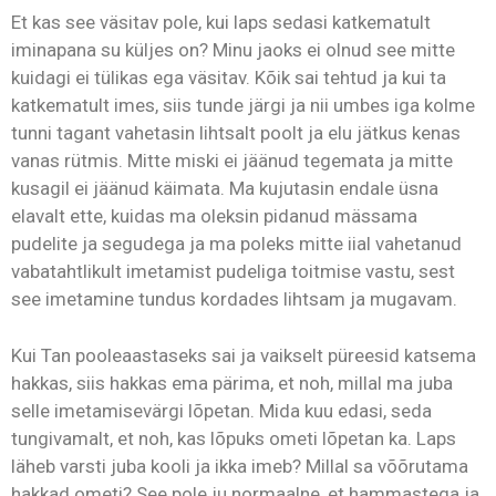
Et kas see väsitav pole, kui laps sedasi katkematult
iminapana su küljes on? Minu jaoks ei olnud see mitte
kuidagi ei tülikas ega väsitav. Kõik sai tehtud ja kui ta
katkematult imes, siis tunde järgi ja nii umbes iga kolme
tunni tagant vahetasin lihtsalt poolt ja elu jätkus kenas
vanas rütmis. Mitte miski ei jäänud tegemata ja mitte
kusagil ei jäänud käimata. Ma kujutasin endale üsna
elavalt ette, kuidas ma oleksin pidanud mässama
pudelite ja segudega ja ma poleks mitte iial vahetanud
vabatahtlikult imetamist pudeliga toitmise vastu, sest
see imetamine tundus kordades lihtsam ja mugavam.
Kui Tan pooleaastaseks sai ja vaikselt püreesid katsema
hakkas, siis hakkas ema pärima, et noh, millal ma juba
selle imetamisevärgi lõpetan. Mida kuu edasi, seda
tungivamalt, et noh, kas lõpuks ometi lõpetan ka. Laps
läheb varsti juba kooli ja ikka imeb? Millal sa võõrutama
hakkad ometi? See pole ju normaalne, et hammastega ja