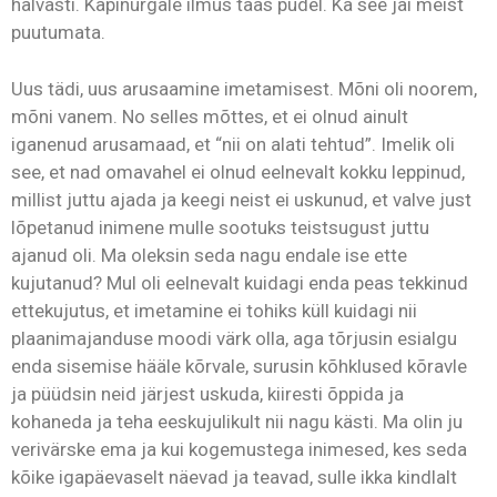
halvasti. Kapinurgale ilmus taas pudel. Ka see jäi meist
puutumata.
Uus tädi, uus arusaamine imetamisest. Mõni oli noorem,
mõni vanem. No selles mõttes, et ei olnud ainult
iganenud arusamaad, et “nii on alati tehtud”. Imelik oli
see, et nad omavahel ei olnud eelnevalt kokku leppinud,
millist juttu ajada ja keegi neist ei uskunud, et valve just
lõpetanud inimene mulle sootuks teistsugust juttu
ajanud oli. Ma oleksin seda nagu endale ise ette
kujutanud? Mul oli eelnevalt kuidagi enda peas tekkinud
ettekujutus, et imetamine ei tohiks küll kuidagi nii
plaanimajanduse moodi värk olla, aga tõrjusin esialgu
enda sisemise hääle kõrvale, surusin kõhklused kõravle
ja püüdsin neid järjest uskuda, kiiresti õppida ja
kohaneda ja teha eeskujulikult nii nagu kästi. Ma olin ju
verivärske ema ja kui kogemustega inimesed, kes seda
kõike igapäevaselt näevad ja teavad, sulle ikka kindlalt