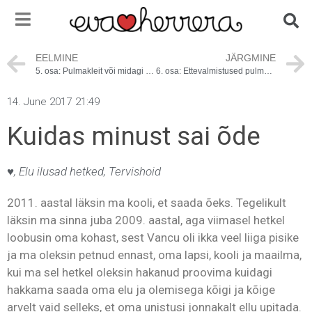
EELMINE
JÄRGMINE
5. osa: Pulmakleit või midagi sarnast :D
6. osa: Ettevalmistused pulmadeks. Pimesi ja läbi interneti
14. June 2017
21:49
Kuidas minust sai õde
♥
,
Elu ilusad hetked
,
Tervishoid
2011. aastal läksin ma kooli, et saada õeks. Tegelikult
läksin ma sinna juba 2009. aastal, aga viimasel hetkel
loobusin oma kohast, sest Vancu oli ikka veel liiga pisike
ja ma oleksin petnud ennast, oma lapsi, kooli ja maailma,
kui ma sel hetkel oleksin hakanud proovima kuidagi
hakkama saada oma elu ja olemisega kõigi ja kõige
arvelt vaid selleks, et oma unistusi jonnakalt ellu upitada.