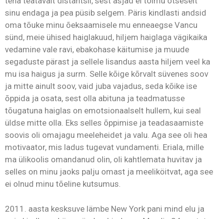
teha teatavalt distantsil, sest asjad ei toimu otseselt
sinu endaga ja pea püsib selgem. Päris kindlasti andsid
oma tõuke minu õeksaamisele mu enneaegse Vancu
sünd, meie ühised haiglakuud, hiljem haiglaga vägikaika
vedamine vale ravi, ebakohase käitumise ja muude
segaduste pärast ja sellele lisandus aasta hiljem veel ka
mu isa haigus ja surm. Selle kõige kõrvalt süvenes soov
ja mitte ainult soov, vaid juba vajadus, seda kõike ise
õppida ja osata, sest olla abituna ja teadmatusse
tõugatuna haiglas on emotsionaalselt hullem, kui seal
üldse mitte olla. Eks selles õppimise ja teadasaamiste
soovis oli omajagu meeleheidet ja valu. Aga see oli hea
motivaator, mis ladus tugevat vundamenti. Eriala, mille
ma ülikoolis omandanud olin, oli kahtlemata huvitav ja
selles on minu jaoks palju omast ja meeliköitvat, aga see
ei olnud minu tõeline kutsumus.
2011. aasta kesksuve lämbe New York pani mind elu ja