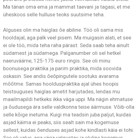
Ma tänan oma ema ja mammat taevani ja tagasi, et me
üheskoos selle hulluse teoks suutsime teha.
Alguses olin ma haiglas õe abiline. Töö oli sama mis
hooldajal, aga palk veel pisem. Ma muigasin alati, et see
ei ole töö, mida teha raha pärast. Seda saab teha ainult
südamest ja südamega. Palganumber oli sel hetkel
naeruväärne, 125-175 euro ringis. See oli minu
boonusega praktika ja parim praktika, mida soovida
oskasin. See andis õeõpingutele sootuks avarama
mõõtme. Samas hoolduspraktika ajal ühes hoopis
teistsuguses haiglas ametit harjutades, lendas mu
maailmapildi hetkeks ikka väga uppi. Ma nägin ehmatuse
ja õudusega ära selle valdkonna teise äärmuse. Võib-olla
selle kõige inetuma. Kuigi ma teadsin juba paljut, kuidas
asjad käima ei peaks, siis sealt sain ma kogemuse
sellest, kuidas õenduses asjad kohe kindlasti käia ei tohi.
See oli valus, aga väga valgustav ja oluline kogemus.