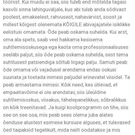
tööriist. Kui muidu ei saa, siis tuleb end mõtelda tagasi
kasvõi sinna lahinguväljale, kus abi tuleb anda sõdivast
poolest, emakeelest, rahvusest, nahavärvist, soost ja
millest kõigest olenemata KÕIGILE abivajajatele isiklikke
eelistusi omamata. Õde peab oskama suhelda. Kui arst,
oma ala spets, saab veel hakkama kesisema
suhtlemisoskusega ega kaota oma professionaalsuses
seeläbi paljut, siis õde peab oskama suhelda, sest tema
suhtlusest patsiendiga sõltub liigagi palju. Samuti peab
õde omama või vajadusel arendama endas oskusi
suunata ja toetada inimesi paljudel erinevatel viisidel. Ta
peab armastama inimesi. Kõik need, kes ütlevad, et
empaatiavõime ei ole arendatav, siis üleüldine
suhtlemisoskus, viisakus, tähelepanelikkus, sõbralikkus
on kõik treenitavad. Ja kuigi kooliprogramm on tihe, siis
see on see osa, mis peab sees olema juba alates
õenduse alustest esimese kursuse alguses, et tulevased
õed taipaksid tegelikult, mida neilt oodatakse ja mis