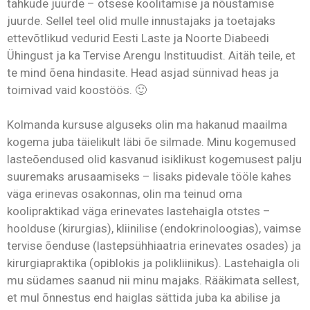
tahkude juurde – otsese koolitamise ja nõustamise
juurde. Sellel teel olid mulle innustajaks ja toetajaks
ettevõtlikud vedurid Eesti Laste ja Noorte Diabeedi
Ühingust ja ka Tervise Arengu Instituudist. Aitäh teile, et
te mind õena hindasite. Head asjad sünnivad heas ja
toimivad vaid koostöös. 🙂
Kolmanda kursuse alguseks olin ma hakanud maailma
kogema juba täielikult läbi õe silmade. Minu kogemused
lasteõendused olid kasvanud isiklikust kogemusest palju
suuremaks arusaamiseks – lisaks pidevale tööle kahes
väga erinevas osakonnas, olin ma teinud oma
koolipraktikad väga erinevates lastehaigla otstes –
hoolduse (kirurgias), kliinilise (endokrinoloogias), vaimse
tervise õenduse (lastepsühhiaatria erinevates osades) ja
kirurgiapraktika (opiblokis ja polikliinikus). Lastehaigla oli
mu südames saanud nii minu majaks. Rääkimata sellest,
et mul õnnestus end haiglas sättida juba ka abilise ja