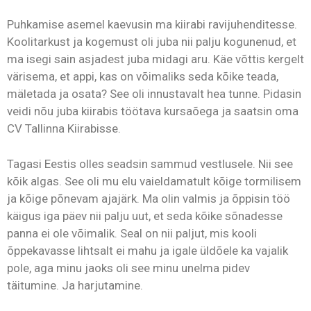
Puhkamise asemel kaevusin ma kiirabi ravijuhenditesse.
Koolitarkust ja kogemust oli juba nii palju kogunenud, et
ma isegi sain asjadest juba midagi aru. Käe võttis kergelt
värisema, et appi, kas on võimaliks seda kõike teada,
mäletada ja osata? See oli innustavalt hea tunne. Pidasin
veidi nõu juba kiirabis töötava kursaõega ja saatsin oma
CV Tallinna Kiirabisse.
Tagasi Eestis olles seadsin sammud vestlusele. Nii see
kõik algas. See oli mu elu vaieldamatult kõige tormilisem
ja kõige põnevam ajajärk. Ma olin valmis ja õppisin töö
käigus iga päev nii palju uut, et seda kõike sõnadesse
panna ei ole võimalik. Seal on nii paljut, mis kooli
õppekavasse lihtsalt ei mahu ja igale üldõele ka vajalik
pole, aga minu jaoks oli see minu unelma pidev
täitumine. Ja harjutamine.