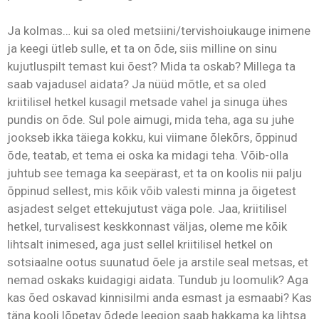
Ja kolmas… kui sa oled metsiini/tervishoiukauge inimene
ja keegi ütleb sulle, et ta on õde, siis milline on sinu
kujutluspilt temast kui õest? Mida ta oskab? Millega ta
saab vajadusel aidata? Ja nüüd mõtle, et sa oled
kriitilisel hetkel kusagil metsade vahel ja sinuga ühes
pundis on õde. Sul pole aimugi, mida teha, aga su juhe
jookseb ikka täiega kokku, kui viimane õlekõrs, õppinud
õde, teatab, et tema ei oska ka midagi teha. Võib-olla
juhtub see temaga ka seepärast, et ta on koolis nii palju
õppinud sellest, mis kõik võib valesti minna ja õigetest
asjadest selget ettekujutust väga pole. Jaa, kriitilisel
hetkel, turvalisest keskkonnast väljas, oleme me kõik
lihtsalt inimesed, aga just sellel kriitilisel hetkel on
sotsiaalne ootus suunatud õele ja arstile seal metsas, et
nemad oskaks kuidagigi aidata. Tundub ju loomulik? Aga
kas õed oskavad kinnisilmi anda esmast ja esmaabi? Kas
täna kooli lõpetav õdede leegion saab hakkama ka lihtsa