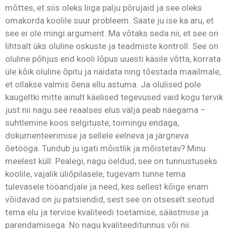
mõttes, et siis oleks liiga palju põrujaid ja see oleks
omakorda koolile suur probleem. Saate ju ise ka aru, et
see ei ole mingi argument. Ma võtaks seda nii, et see on
lihtsalt üks oluline oskuste ja teadmiste kontroll. See on
oluline põhjus end kooli lõpus uuesti käsile võtta, korrata
üle kõik oluline õpitu ja näidata ning tõestada maailmale,
et ollakse valmis õena ellu astuma. Ja olulised pole
kaugeltki mitte ainult käelised tegevused vaid kogu tervik
just nii nagu see reaalses elus välja peab näegama –
suhtlemine koos selgituste, toimingu endaga,
dokumenteerimise ja sellele eelneva ja järgneva
õetööga. Tundub ju igati mõistlik ja mõistetav? Minu
meelest küll. Pealegi, nagu öeldud, see on tunnustuseks
koolile, vajalik üliõpilasele, tugevam tunne tema
tulevasele tööandjale ja need, kes sellest kõige enam
võidavad on ju patsiendid, sest see on otseselt seotud
tema elu ja tervise kvaliteedi toetamise, säästmise ja
parendamisega. No nagu kvaliteeditunnus või nii.