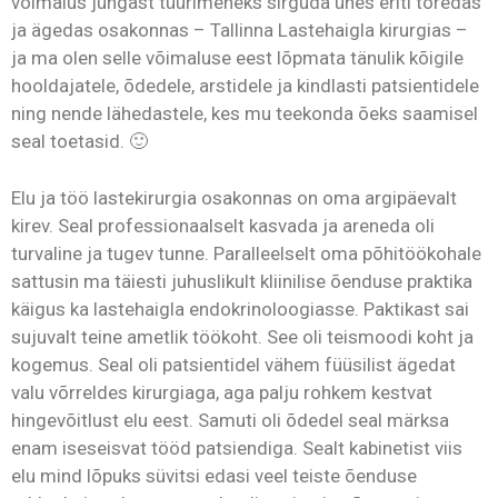
võimalus jungast tüürimeheks sirguda ühes eriti toredas
ja ägedas osakonnas – Tallinna Lastehaigla kirurgias –
ja ma olen selle võimaluse eest lõpmata tänulik kõigile
hooldajatele, õdedele, arstidele ja kindlasti patsientidele
ning nende lähedastele, kes mu teekonda õeks saamisel
seal toetasid. 🙂
Elu ja töö lastekirurgia osakonnas on oma argipäevalt
kirev. Seal professionaalselt kasvada ja areneda oli
turvaline ja tugev tunne. Paralleelselt oma põhitöökohale
sattusin ma täiesti juhuslikult kliinilise õenduse praktika
käigus ka lastehaigla endokrinoloogiasse. Paktikast sai
sujuvalt teine ametlik töökoht. See oli teismoodi koht ja
kogemus. Seal oli patsientidel vähem füüsilist ägedat
valu võrreldes kirurgiaga, aga palju rohkem kestvat
hingevõitlust elu eest. Samuti oli õdedel seal märksa
enam iseseisvat tööd patsiendiga. Sealt kabinetist viis
elu mind lõpuks süvitsi edasi veel teiste õenduse