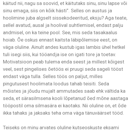
käitud nii, nagu sa soovid, et käitutaks sinu, sinu lapse või
sinu emaga, siis on kõik hästi”. Selles on austus ja
hoolimine juba algselt sissekodeeritud, eksju? Aga teate,
sellel avatud, ausal ja hoolival suhtlemisel, endast palju
andmisel, on ka teine pool. See, mis seda tasakaalus
hoiab. Õe oskus ennast kaitsta läbipõlemise eest, on
väga oluline. Ainult andes kustub igas lambis ühel hetkel
tuli isegi siis, kui tööandja ise on igati tore ja toetav.
Motivatsioon peab tulema enda seest ja millest kõigest
veel, sest pingelises õetöös ei pruugi seda sageli tööst
endast väga tulla. Selles töös on paljut, milles
pingutusest hoolimata loodus tahab teisiti. Seda
mõistes ja jõudu mujalt ammutades saab ehk vältida ka
seda, et särasilmsena kooli lõpetanud õed mõne aastaga
tööpostil oma silmasära ei kaotaks. Nii oluline on, et õde
ikka tahaks ja jaksaks teha oma väga tänuväärset tööd.
Teiseks on minu arvates oluline kutseoskuste eksami