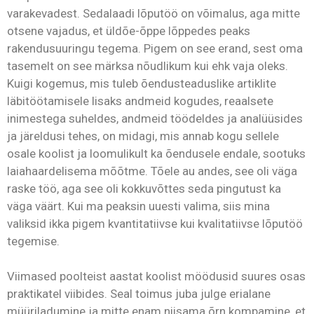
varakevadest. Sedalaadi lõputöö on võimalus, aga mitte
otsene vajadus, et üldõe-õppe lõppedes peaks
rakendusuuringu tegema. Pigem on see erand, sest oma
tasemelt on see märksa nõudlikum kui ehk vaja oleks.
Kuigi kogemus, mis tuleb õendusteaduslike artiklite
läbitöötamisele lisaks andmeid kogudes, reaalsete
inimestega suheldes, andmeid töödeldes ja analüüsides
ja järeldusi tehes, on midagi, mis annab kogu sellele
osale koolist ja loomulikult ka õendusele endale, sootuks
laiahaardelisema mõõtme. Tõele au andes, see oli väga
raske töö, aga see oli kokkuvõttes seda pingutust ka
väga väärt. Kui ma peaksin uuesti valima, siis mina
valiksid ikka pigem kvantitatiivse kui kvalitatiivse lõputöö
tegemise.
Viimased poolteist aastat koolist möödusid suures osas
praktikatel viibides. Seal toimus juba julge erialane
müüriladumine ja mitte enam niisama õrn kompamine, et