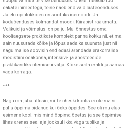
hoopis vaimse tervise õenduses. Ühele meeldib töö
eakate inimestega, teine näeb end vaid lasteõenduses.
Ja elu opiblokkides on sootuks isemoodi. Ja
koduõenduses kolmandat moodi. Kiirabist rääkimata.
Valikuid ja võimalusi on palju. Mul õnnestus oma
kooliaegsete praktikate komplekt panna kokku nii, et ma
sain nuusutada kõike ja lõpus seda ka suunata just nii
nagu ma ise soovisin end edasi arendada erakorralise
medistiini osakonna, intensiivi- ja anesteesiõe
praktikandiks olemiseni välja. Kõike seda eraldi ja samas
väga korraga.
***
Nagu ma juba ütlesin, mitte üheski koolis ei ole ma nii
palju õppima pidanud kui õeks õppides. See oli mu elus
esimene kool, mis mind õppima õpetas ja see õppimise
lihas arenes seal aja jooksul ikka väga tubliks ja