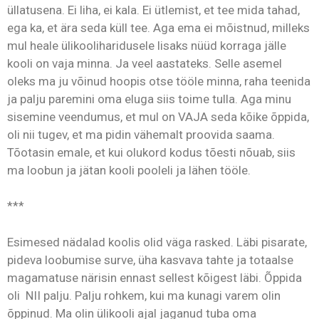
üllatusena. Ei liha, ei kala. Ei ütlemist, et tee mida tahad,
ega ka, et ära seda küll tee. Aga ema ei mõistnud, milleks
mul heale ülikooliharidusele lisaks nüüd korraga jälle
kooli on vaja minna. Ja veel aastateks. Selle asemel
oleks ma ju võinud hoopis otse tööle minna, raha teenida
ja palju paremini oma eluga siis toime tulla. Aga minu
sisemine veendumus, et mul on VAJA seda kõike õppida,
oli nii tugev, et ma pidin vähemalt proovida saama.
Tõotasin emale, et kui olukord kodus tõesti nõuab, siis
ma loobun ja jätan kooli pooleli ja lähen tööle.
***
Esimesed nädalad koolis olid väga rasked. Läbi pisarate,
pideva loobumise surve, üha kasvava tahte ja totaalse
magamatuse närisin ennast sellest kõigest läbi. Õppida
oli NII palju. Palju rohkem, kui ma kunagi varem olin
õppinud. Ma olin ülikooli ajal jaganud tuba oma