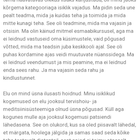
kõrgema kategooriaga isiklik vajadus. Ma pidin seda une
pealt teadma, mida ja kuidas teha ja toimida ja mida
mitte kunagi teha. See oli teadmine, mida ma vajasin ja
otsisin. Ma olin käinud mitmel esmaabikursusel, aga ma
ei leidnud vastuseid oma küsimustele, vaid põgusad
võtted, mida ma teadsin juba keskkooli ajal. See oli
puhas kordamine ajas veidi muutuvate nüanssidega. Ma
ei leidnud veendumust ja mis peamine, ma ei leidnud
enda sees rahu. Ja ma vajasin seda rahu ja
kindlustunnet.
Elu on mind üsna ilusasti hoidnud. Minu isiklikud
kogemused on elu jooksul tervishoiu- ja
meditsiinisüsteemiga olnud üsna põgusad. Küll aga
kogunes mulle aja jooksul kogemusi patsiendi
lähedasena. See on olukord, kus sa oled piisavalt lähedal,
et märgata, hoolega jälgida ja samas saad seda kõike