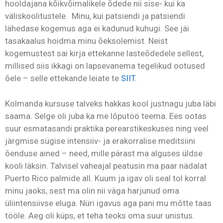
hooldajana kõikvõimalikele õdede nii sise- kui ka
väliskoolitustele. Minu, kui patsiendi ja patsiendi
lähedase kogemus aga ei kadunud kuhugi. See jäi
tasakaalus hoidma minu õeksolemist. Neist
kogemustest sai kirja ettekanne lasteõdedele sellest,
millised siis ikkagi on lapsevanema tegelikud ootused
õele – selle ettekande leiate te
SIIT
.
Kolmanda kursuse talveks hakkas kool justnagu juba läbi
saama. Selge oli juba ka me lõputöö teema. Ees ootas
suur esmatasandi praktika perearstikeskuses ning veel
järgmise sügise intensiiv- ja erakorralise meditsiini
õenduse ained – need, mille pärast ma alguses üldse
kooli läksin. Talvisel vaheajal peatusin ma paar nädalat
Puerto Rico palmide all. Kuum ja igav oli seal tol korral
minu jaoks, sest ma olin nii väga harjunud oma
üliintensiivse eluga. Nüri igavus aga pani mu mõtte taas
tööle. Aeg oli küps, et teha teoks oma suur unistus.