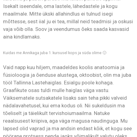
Isekalt iseendale, oma lastele, lähedastele ja kogu
maailmale. Mitte ükski allahindlus ei tulnud isegi
mõttesse, sest iial ju ei tea, millal neid teadmisi ja oskusi
vaja võib olla. Soov ja veendumus õeks saada kasvasid
aina kindlamaks.
Kuidas me Annikaga juba 1. kursusel kops ja süda olime 🙂
Vaid napp kuu hiljem, maadeldes koolis anatoomia ja
füsioloogia ja õenduse alustega, oktoobist, olin ma juba
tööl Tallinna Lastehaiglas. Esialgu poole kohaga.
Graafikute osas tuldi mulle haiglas väga vastu.
Väiksematele sutsakatele lisaks sain teha pikki valveid
nädalavahetusel, kui ema kodus oli. Nii sukeldusin ma
tõeliselt ja täielikult tervishoiumaailma. Natuke
reaalsusest kriipiva, aga väga magusa naudinguga. Mu
lapsed olid vaprad ja ma andsin endast kõik, et kogu see
pöörane protsess nende jaoks võimalikult valutu oleks.