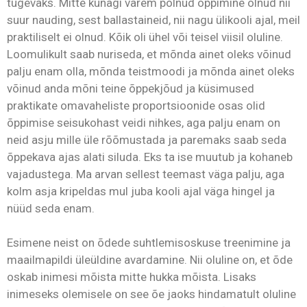
tugevaks. Mitte kunagi varem polnud õppimine olnud nii
suur nauding, sest ballastaineid, nii nagu ülikooli ajal, meil
praktiliselt ei olnud. Kõik oli ühel või teisel viisil oluline.
Loomulikult saab nuriseda, et mõnda ainet oleks võinud
palju enam olla, mõnda teistmoodi ja mõnda ainet oleks
võinud anda mõni teine õppekjõud ja küsimused
praktikate omavaheliste proportsioonide osas olid
õppimise seisukohast veidi nihkes, aga palju enam on
neid asju mille üle rõõmustada ja paremaks saab seda
õppekava ajas alati siluda. Eks ta ise muutub ja kohaneb
vajadustega. Ma arvan sellest teemast väga palju, aga
kolm asja kripeldas mul juba kooli ajal väga hingel ja
nüüd seda enam.
Esimene neist on õdede suhtlemisoskuse treenimine ja
maailmapildi üleüldine avardamine. Nii oluline on, et õde
oskab inimesi mõista mitte hukka mõista. Lisaks
inimeseks olemisele on see õe jaoks hindamatult oluline