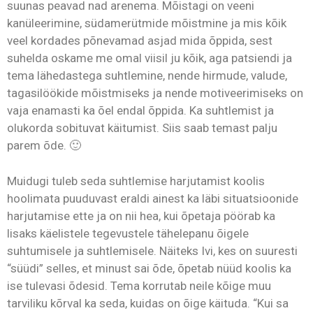
suunas peavad nad arenema. Mõistagi on veeni
kanüleerimine, südamerütmide mõistmine ja mis kõik
veel kordades põnevamad asjad mida õppida, sest
suhelda oskame me omal viisil ju kõik, aga patsiendi ja
tema lähedastega suhtlemine, nende hirmude, valude,
tagasilöökide mõistmiseks ja nende motiveerimiseks on
vaja enamasti ka õel endal õppida. Ka suhtlemist ja
olukorda sobituvat käitumist. Siis saab temast palju
parem õde. 🙂
Muidugi tuleb seda suhtlemise harjutamist koolis
hoolimata puuduvast eraldi ainest ka läbi situatsioonide
harjutamise ette ja on nii hea, kui õpetaja pöörab ka
lisaks käelistele tegevustele tähelepanu õigele
suhtumisele ja suhtlemisele. Näiteks Ivi, kes on suuresti
“süüdi” selles, et minust sai õde, õpetab nüüd koolis ka
ise tulevasi õdesid. Tema korrutab neile kõige muu
tarviliku kõrval ka seda, kuidas on õige käituda. “Kui sa