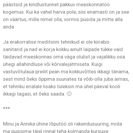
päästsid ja kindlustunnet pakkuv meeskonnatöö
kogemus. Kui ka vahel harva pole, siis enamasti on ja see
on väärtus, mille nimel olla, vormis püsida ja mitte alla
anda.
Ja erakorralise meditsiini tehnikud ei ole kiirabis
sanitarid ja nad ei korja kokku ainult laipade tükke vaid
täidavad meeskonnas oma väga olulist ja vajalikku osa
ühegi allahindluse või kõrvalejätmiseta. Kuigi
vastuvõtulaua preilit pean ma kokkuvõttes ikkagi tänama,
sest mind õeks õppima suunates ta võib-olla juba aimas,
et tehniku erialale lisaks tuleksin ma ühel päeval kooli
ikkagi tagasi, et õeks saada. 🙂
***
Minu ja Annika ühine lõputöö oli rakendusuuring, mida
me pusisime täiel rinnal teha kolmanda kursuse