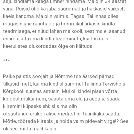
asju kindlama käega ümber hindama. Ma olin 34 aastat
vana. Poisid olid ka juba suuremad ja hakkasid vaikselt
kaela kandma. Ma olin valmis. Tagasi Tallinnas olles
magasin ühe rahutu öö ja hommikul ärkasin kindla
teadmisega, et nüüd lähen ma kooli, sest ma ei saanud
enam elada ilma kindla teadmiseta, kuidas neis
keerulistes olukordades õige on käituda.
***
Päike paistis soojalt ja Nõmme tee äärsed pärnad
tilkusid mett, kui ma kindlal sammul Tallinna Tervishoiu
Kõrgkooli suunas astusin. Mul oli kindel plaan võtta
kõigest maksimum, säästa oma elu ja aega ja saada
kiiremini küpseks ehk siis ma olin
otsustanud erakorralise meditstiini tehnikuks saada.
Mõtle, töötada kiirabis ja hoida vaim pidevalt virge!? See
oli see, mida ma ihkasin.