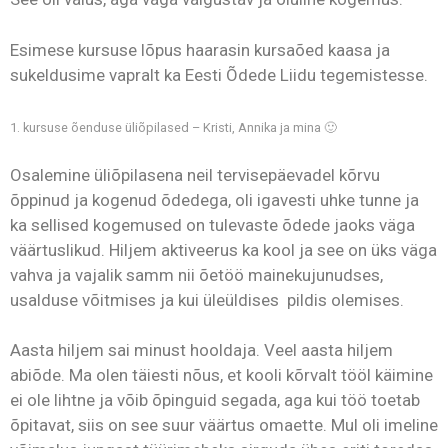
Esimese kursuse lõpus haarasin kursaõed kaasa ja
sukeldusime vapralt ka Eesti Õdede Liidu tegemistesse.
1. kursuse õenduse üliõpilased – Kristi, Annika ja mina 🙂
Osalemine üliõpilasena neil tervisepäevadel kõrvu
õppinud ja kogenud õdedega, oli igavesti uhke tunne ja
ka sellised kogemused on tulevaste õdede jaoks väga
väärtuslikud. Hiljem aktiveerus ka kool ja see on üks väga
vahva ja vajalik samm nii õetöö mainekujunudses,
usalduse võitmises ja kui üleüldises pildis olemises.
Aasta hiljem sai minust hooldaja. Veel aasta hiljem
abiõde. Ma olen täiesti nõus, et kooli kõrvalt tööl käimine
ei ole lihtne ja võib õpinguid segada, aga kui töö toetab
õpitavat, siis on see suur väärtus omaette. Mul oli imeline