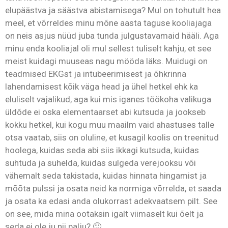
elupäästva ja säästva abistamisega? Mul on tohutult hea
meel, et võrreldes minu mõne aasta taguse kooliajaga
on neis asjus nüüd juba tunda julgustavamaid hääli. Aga
minu enda kooliajal oli mul sellest tuliselt kahju, et see
meist kuidagi muuseas nagu mööda läks. Muidugi on
teadmised EKGst ja intubeerimisest ja õhkrinna
lahendamisest kõik väga head ja ühel hetkel ehk ka
eluliselt vajalikud, aga kui mis iganes töökoha valikuga
üldõde ei oska elementaarset abi kutsuda ja jookseb
kokku hetkel, kui kogu muu maailm vaid ahastuses talle
otsa vaatab, siis on oluline, et kusagil koolis on treenitud
hoolega, kuidas seda abi siis ikkagi kutsuda, kuidas
suhtuda ja suhelda, kuidas sulgeda verejooksu või
vähemalt seda takistada, kuidas hinnata hingamist ja
mõõta pulssi ja osata neid ka normiga võrrelda, et saada
ja osata ka edasi anda olukorrast adekvaatsem pilt. See
on see, mida mina ootaksin igalt viimaselt kui õelt ja
seda ei ole ju nii palju? 🙂