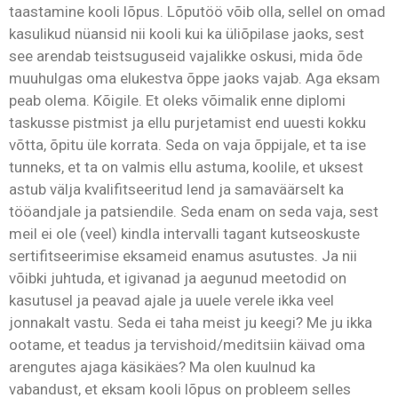
taastamine kooli lõpus. Lõputöö võib olla, sellel on omad
kasulikud nüansid nii kooli kui ka üliõpilase jaoks, sest
see arendab teistsuguseid vajalikke oskusi, mida õde
muuhulgas oma elukestva õppe jaoks vajab. Aga eksam
peab olema. Kõigile. Et oleks võimalik enne diplomi
taskusse pistmist ja ellu purjetamist end uuesti kokku
võtta, õpitu üle korrata. Seda on vaja õppijale, et ta ise
tunneks, et ta on valmis ellu astuma, koolile, et uksest
astub välja kvalifitseeritud lend ja samaväärselt ka
tööandjale ja patsiendile. Seda enam on seda vaja, sest
meil ei ole (veel) kindla intervalli tagant kutseoskuste
sertifitseerimise eksameid enamus asutustes. Ja nii
võibki juhtuda, et igivanad ja aegunud meetodid on
kasutusel ja peavad ajale ja uuele verele ikka veel
jonnakalt vastu. Seda ei taha meist ju keegi? Me ju ikka
ootame, et teadus ja tervishoid/meditsiin käivad oma
arengutes ajaga käsikäes? Ma olen kuulnud ka
vabandust, et eksam kooli lõpus on probleem selles