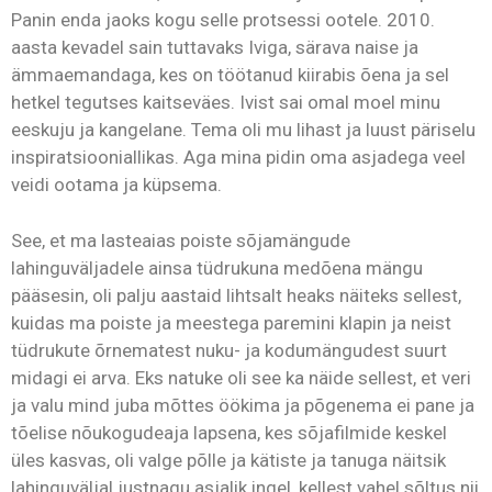
Panin enda jaoks kogu selle protsessi ootele. 2010.
aasta kevadel sain tuttavaks Iviga, särava naise ja
ämmaemandaga, kes on töötanud kiirabis õena ja sel
hetkel tegutses kaitseväes. Ivist sai omal moel minu
eeskuju ja kangelane. Tema oli mu lihast ja luust päriselu
inspiratsiooniallikas. Aga mina pidin oma asjadega veel
veidi ootama ja küpsema.
See, et ma lasteaias poiste sõjamängude
lahinguväljadele ainsa tüdrukuna medõena mängu
pääsesin, oli palju aastaid lihtsalt heaks näiteks sellest,
kuidas ma poiste ja meestega paremini klapin ja neist
tüdrukute õrnematest nuku- ja kodumängudest suurt
midagi ei arva. Eks natuke oli see ka näide sellest, et veri
ja valu mind juba mõttes öökima ja põgenema ei pane ja
tõelise nõukogudeaja lapsena, kes sõjafilmide keskel
üles kasvas, oli valge põlle ja kätiste ja tanuga näitsik
lahinguväljal justnagu asjalik ingel, kellest vahel sõltus nii