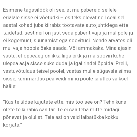
Esimene tagasilöök oli see, et mu pabereid sellele
erialale sisse ei võetudki – esiteks olevat neil seal sel
aastal kohad juba kiirabis töötavate autojuhtidega ette
täidetud, sest neil on just seda paberit vaja ja mul pole ju
ei kogemust, suunamist ega soovitusi. Nende arvates oli
mul vaja hoopis õeks saada. Või ämmakaks. Mina ajasin
vastu, et õppeaeg on ikka liiga pikk ja ma soovin kohe
ülepea asja sisse sukelduda ja igal rindel õppida. Preili,
vastuvõtulaua teisel poolel, vaatas mulle sügavale silma
sisse, kummardas pea veidi minu poole ja ütles vaiksel
hääle:
“Kas te üldse kujutate ette, mis töö see on? Tehnikuna
olete te kiirabis sanitar. Te ei saa teha mitte midagi
põnevat ja olulist. Teie asi on vaid laibatükke kokku
korjata.”