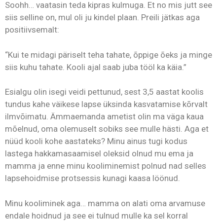
Soohh… vaatasin teda kipras kulmuga. Et no mis jutt see
siis selline on, mul oli ju kindel plaan. Preili jätkas aga
positiivsemalt:
“Kui te midagi päriselt teha tahate, õppige õeks ja minge
siis kuhu tahate. Kooli ajal saab juba tööl ka käia.”
Esialgu olin isegi veidi pettunud, sest 3,5 aastat koolis
tundus kahe väikese lapse üksinda kasvatamise kõrvalt
ilmvõimatu. Ämmaemanda ametist olin ma väga kaua
mõelnud, oma olemuselt sobiks see mulle hästi. Aga et
nüüd kooli kohe aastateks? Minu ainus tugi kodus
lastega hakkamasaamisel oleksid olnud mu ema ja
mamma ja enne minu kooliminemist polnud nad selles
lapsehoidmise protsessis kunagi kaasa löönud.
Minu kooliminek aga… mamma on alati oma arvamuse
endale hoidnud ja see ei tulnud mulle ka sel korral