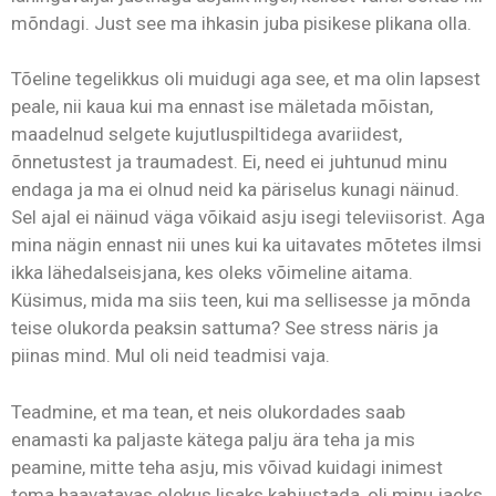
mõndagi. Just see ma ihkasin juba pisikese plikana olla.
Tõeline tegelikkus oli muidugi aga see, et ma olin lapsest
peale, nii kaua kui ma ennast ise mäletada mõistan,
maadelnud selgete kujutluspiltidega avariidest,
õnnetustest ja traumadest. Ei, need ei juhtunud minu
endaga ja ma ei olnud neid ka päriselus kunagi näinud.
Sel ajal ei näinud väga võikaid asju isegi televiisorist. Aga
mina nägin ennast nii unes kui ka uitavates mõtetes ilmsi
ikka lähedalseisjana, kes oleks võimeline aitama.
Küsimus, mida ma siis teen, kui ma sellisesse ja mõnda
teise olukorda peaksin sattuma? See stress näris ja
piinas mind. Mul oli neid teadmisi vaja.
Teadmine, et ma tean, et neis olukordades saab
enamasti ka paljaste kätega palju ära teha ja mis
peamine, mitte teha asju, mis võivad kuidagi inimest
tema haavatavas olekus lisaks kahjustada, oli minu jaoks