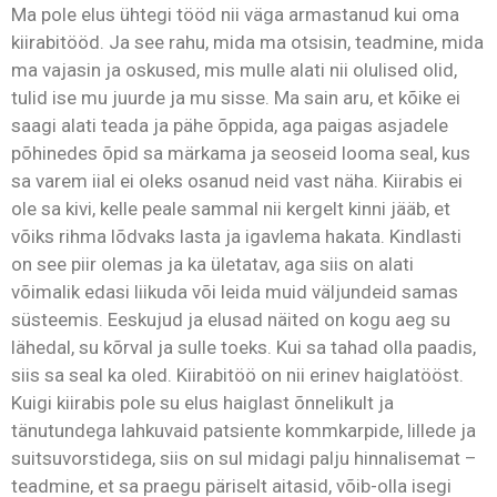
Ma pole elus ühtegi tööd nii väga armastanud kui oma
kiirabitööd. Ja see rahu, mida ma otsisin, teadmine, mida
ma vajasin ja oskused, mis mulle alati nii olulised olid,
tulid ise mu juurde ja mu sisse. Ma sain aru, et kõike ei
saagi alati teada ja pähe õppida, aga paigas asjadele
põhinedes õpid sa märkama ja seoseid looma seal, kus
sa varem iial ei oleks osanud neid vast näha. Kiirabis ei
ole sa kivi, kelle peale sammal nii kergelt kinni jääb, et
võiks rihma lõdvaks lasta ja igavlema hakata. Kindlasti
on see piir olemas ja ka ületatav, aga siis on alati
võimalik edasi liikuda või leida muid väljundeid samas
süsteemis. Eeskujud ja elusad näited on kogu aeg su
lähedal, su kõrval ja sulle toeks. Kui sa tahad olla paadis,
siis sa seal ka oled. Kiirabitöö on nii erinev haiglatööst.
Kuigi kiirabis pole su elus haiglast õnnelikult ja
tänutundega lahkuvaid patsiente kommkarpide, lillede ja
suitsuvorstidega, siis on sul midagi palju hinnalisemat –
teadmine, et sa praegu päriselt aitasid, võib-olla isegi