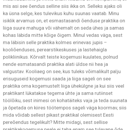
mis asi see õendus selline siis ikka on. Selleks ajaks oli
ka üsna selge, kes tulevikus kuhu suunas vaatab. Minu
isiklik arvamus on, et esmastasandi õenduse praktika on
liiga suure mahuga või vähemalt on seda ühes ja samas
kohas läbida mitte kõige õigem. Minul vedas väga, sest
ma läbisin selle praktika kolmes erinevas jupis –
kooliõenduses, perearstikeskuses ja lastehaigla
polikliinikus. Kõrvalt teiste kogemusi kuulates, polnud
nende esmatasandi praktika alati üldse nii hea ja
valgustav. Kooliaeg on see, kus tuleks võimalikult palju
erisuguseid kogemusi saada ja liiga sageli on see
praktika oma kogemustelt liiga ühekülgne ja kui siis veel
praktikant lükatakse tegema ühte ja sama rutiinset
töölõiku, sest inimesi on kohatäiteks vaja ja teda suunata
ja õpetada on kiires töötempos sageli väga koormav, siis
mida võidab sellest pikast praktikal olemisest Eesti
pereõendus tegelikult? Mitte midagi, sest sellise
praktikakogemuse peale ei taha enam see tulevane õde