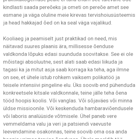
kindlasti saada pereõeks ja ometi on pereõe amet see
esmane ja väga oluline meie kirevas tervishoiusüsteemis
ja head hakkajad õed on ka seal väga vajalikud.
Kooliaeg ja peamiselt just praktikad on need, mis
näitavad suures plaanis ära, millisesse õenduse
valdkonda lõpuks edasi suunduda soovitakse. See ei ole
mõistagi absoluutne, sest alati saab edasi liikuda ja
tagasi ka ja mitut asja saab korraga ka teha, aga ilmne
on see, et ühele istub rohkem vaiksem polikatöö ja
teisele intensiivi pingeline elu. Üks soovib end pühenduda
konkreetsele kitsale valdkonnale, teine jälle teha õena
tööd hoopis koolis. Või vanglas. Või sõjaväes või minna
üldse missioonile. Või keskenduda hambaraviõendusele
või laboris analüüside võtmisele. Ühel paneb vere
vemmeldama valu ja veri ja patsiendi vaevuste
leevendamine osakonnas, teine soovib oma osa anda