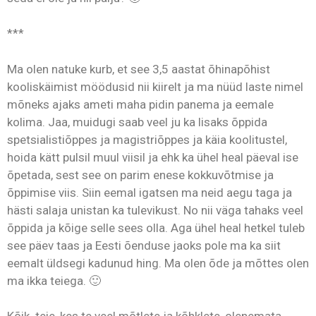
***
Ma olen natuke kurb, et see 3,5 aastat õhinapõhist
kooliskäimist möödusid nii kiirelt ja ma nüüd laste nimel
mõneks ajaks ameti maha pidin panema ja eemale
kolima. Jaa, muidugi saab veel ju ka lisaks õppida
spetsialistiõppes ja magistriõppes ja käia koolitustel,
hoida kätt pulsil muul viisil ja ehk ka ühel heal päeval ise
õpetada, sest see on parim enese kokkuvõtmise ja
õppimise viis. Siin eemal igatsen ma neid aegu taga ja
hästi salaja unistan ka tulevikust. No nii väga tahaks veel
õppida ja kõige selle sees olla. Aga ühel heal hetkel tuleb
see päev taas ja Eesti õenduse jaoks pole ma ka siit
eemalt üldsegi kadunud hing. Ma olen õde ja mõttes olen
ma ikka teiega. 🙂