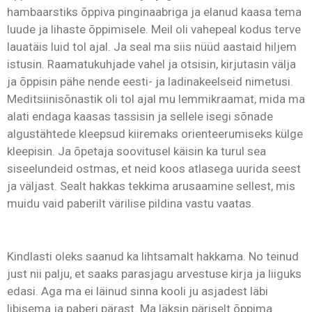
hambaarstiks õppiva pinginaabriga ja elanud kaasa tema
luude ja lihaste õppimisele. Meil oli vahepeal kodus terve
lauatäis luid tol ajal. Ja seal ma siis nüüd aastaid hiljem
istusin. Raamatukuhjade vahel ja otsisin, kirjutasin välja
ja õppisin pähe nende eesti- ja ladinakeelseid nimetusi.
Meditsiinisõnastik oli tol ajal mu lemmikraamat, mida ma
alati endaga kaasas tassisin ja sellele isegi sõnade
algustähtede kleepsud kiiremaks orienteerumiseks külge
kleepisin. Ja õpetaja soovitusel käisin ka turul sea
siseelundeid ostmas, et neid koos atlasega uurida seest
ja väljast. Sealt hakkas tekkima arusaamine sellest, mis
muidu vaid paberilt värilise pildina vastu vaatas.
Kindlasti oleks saanud ka lihtsamalt hakkama. No teinud
just nii palju, et saaks parasjagu arvestuse kirja ja liiguks
edasi. Aga ma ei läinud sinna kooli ju asjadest läbi
libisema ja paberi pärast. Ma läksin päriselt õppima.