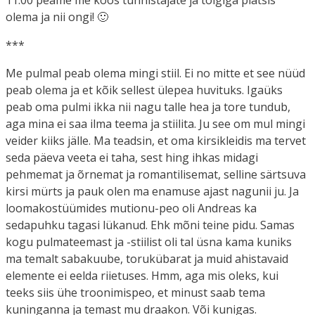
olema ja nii ongi! 🙂
***
Me pulmal peab olema mingi stiil. Ei no mitte et see nüüd
peab olema ja et kõik sellest ülepea huvituks. Igaüks
peab oma pulmi ikka nii nagu talle hea ja tore tundub,
aga mina ei saa ilma teema ja stiilita. Ju see om mul mingi
veider kiiks jälle. Ma teadsin, et oma kirsikleidis ma tervet
seda päeva veeta ei taha, sest hing ihkas midagi
pehmemat ja õrnemat ja romantilisemat, selline särtsuva
kirsi mürts ja pauk olen ma enamuse ajast nagunii ju. Ja
loomakostüümides mutionu-peo oli Andreas ka
sedapuhku tagasi lükanud. Ehk mõni teine pidu. Samas
kogu pulmateemast ja -stiilist oli tal üsna kama kuniks
ma temalt sabakuube, torukübarat ja muid ahistavaid
elemente ei eelda riietuses. Hmm, aga mis oleks, kui
teeks siis ühe troonimispeo, et minust saab tema
kuninganna ja temast mu draakon. Või kunigas.