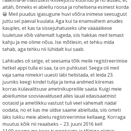
aitäh, õnneks ei abiellu roosa ja rohelisena esimest korda
😀 Meil puudus igasugune huvi võõra inimese seesugust
juttu sel päeval kuulata. Aga kui ta enamvähem anudes
kauples, et kas ta sissejuhatuseks ühe vääääikese
luuletuse võib vähemalt lugeda, siis hakkas meil temast
kahju ja me olime nõus. Ise mõtlesin, et tehku mida
tahab, aga tehku nii lühidalt kui saab.
Lahkudes oli selge, et seesama tõlk meile registreerimise
hetkel appi tulla ei saa, ta on puhkusel. Seega oli meil
vaja sama nimekiri uuesti läbi helistada, et leida 23.
juuniks keegi kindel tulija ja tema andmed kiiremas
korras külavalitsuse ametnikupreilile saata. Kuigi meie
abiellumise sooviavaldused alles laual edasisaatmist
ootasid ja ametlikku vastust tuli veel vähemalt nädal
oodata, no et kas me üldse saame abielluda, siis ometi
läks lukku meie abielu registreerimise kellaaeg. Korraga
muutus kõik nii reaalseks – 23. juuni 2016 kell
11:00 peame me koos tunnistajate ja tõlgiga platsis