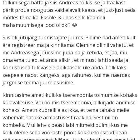
tõlkimisega hätta ja siis Andreas tõlkis ise ja Itaaliast
pärit proua noogutas vaid elavalt kaasa, et just-just seda
mõtles tema ka. Eksole. Kuidas selle kaameli
mahamüümisega lood olidki? 😀
Siis oli jutujärg tunnistajate juures. Pidime nad ametlikult
ära registreerima ja kinnitama. Olemine oli nii vahetu, et
me Andreasega jõudsime juba nalja rebida, et jaa, mu
oma ema tuleb, et anda allkiri, et minust lahti saada ja
kohustused tulevasele abikaasale üle anda. Tõlk läks
seepeale näost kangeks, aga rahunes, kui me naerdes
järgmise teema juure asusime.
Kinnitasime ametlikult ka tseremoonia toimumise kohaks
külavalitsuse. Või no mis tseremoonia, allkirjade andmise
kohaks. Ametnikupreili ajas ikka, et tema tahaks meile
vähemalt natuke armastusest rääkida. Sest nii on
kombeks. Mul lehvis peast läbi mitmeid pulmi, kus me
kõik oleme seda võõraste poolt kokkuklopsitud pean-
rääkima-armastusest-klišeejuttu kuulnud ja no ausalt, ei,