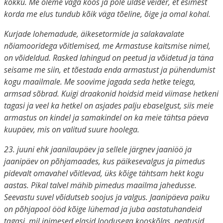
kokku. Me oleme väga koos ja pole üldse veider, et esimest
korda me elus tundub kõik väga tõeline, õige ja omal kohal.
Kurjade lohemadude, äikesetormide ja salakavalate
nõiamooridega võitlemised, me Armastuse kaitsmise nimel,
on võideldud. Rasked lahingud on peetud ja võidetud ja täna
seisame me siin, et tõestada enda armastust ja pühendumist
kogu maailmale. Me soovime jagada seda hetke teiega,
armsad sõbrad. Ku
igi draakonid hoidsid meid viimase hetkeni
tagasi ja veel ka hetkel on asjades palju ebaselgust, siis meie
armastus on kindel ja samakindel on ka meie tähtsa päeva
kuupäev, mis on valitud suure hoolega.
23. juuni ehk jaanilaupäev ja sellele järgnev jaaniöö ja
jaanipäev on põhjamaades, kus päikesevalgus ja pimedus
pidevalt omavahel võitlevad, üks kõige tähtsam hekt kogu
aastas. Pikal talvel mähib pimedus maailma jahedusse.
Seevastu suvel võidutseb soojus ja valgus. Jaanipäeva paiku
on põhjapool ööd kõige lühemad ja juba aastatuhandeid
tagasi, mil inimesed elasid loodusega kooskõlas, peatusid