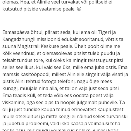
olemas. Hea, et Älinile veel turvakat või politseid ei
kutsutud pitside vaatamise peale. 😀
Esmaspäeva õhtul, pärast seda, kui ema oli Tigeri ja
Kangadzhungli missioonid edukalt sooritanud, võttis ta
suuna Magistrali Keskuse peale. Ühelt poolt olime me
kõik veendnud, et olemasolevas pitsist tuleb puudu ja
teisalt tundus tore, kui oleks ka mingit teistsugust pitsi
selles seelikus, kui vaid see üks, mille ema juba ostis. Ema
marssis käsitööpoodi, millest Älin eile sirgelt välja visati ja
pistis Älini tehtud fotoga telefoni, nagu õige mees
kunagi, müüjale nina alla, et tal on vaja just seda pitsi.
Ema teadis küll, et teda võib ees oodata poest välja
viskamine, aga see ajas ta hoopis julgemalt puhevile. Ta
oli ju just tundide kaupa teinud erinevatest kauplustest
mulle otselülitusi ja mitte keegi ei näinud selles turvariski
ja jubetud probleemi, vaid ikka kaasaja võimalusi teha
teoks asju, mis muidu võimalikud poleks. Pimesi kotis