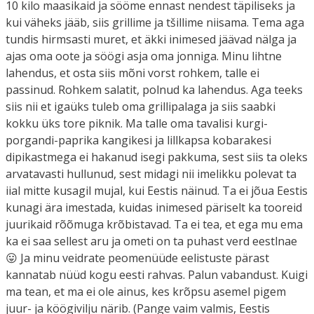
10 kilo maasikaid ja sööme ennast nendest täpiliseks ja
kui väheks jääb, siis grillime ja tšillime niisama. Tema aga
tundis hirmsasti muret, et äkki inimesed jäävad nälga ja
ajas oma oote ja söögi asja oma jonniga. Minu lihtne
lahendus, et osta siis mõni vorst rohkem, talle ei
passinud. Rohkem salatit, polnud ka lahendus. Aga teeks
siis nii et igaüks tuleb oma grillipalaga ja siis saabki
kokku üks tore piknik. Ma talle oma tavalisi kurgi-
porgandi-paprika kangikesi ja lillkapsa kobarakesi
dipikastmega ei hakanud isegi pakkuma, sest siis ta oleks
arvatavasti hullunud, sest midagi nii imelikku polevat ta
iial mitte kusagil mujal, kui Eestis näinud. Ta ei jõua Eestis
kunagi ära imestada, kuidas inimesed päriselt ka tooreid
juurikaid rõõmuga krõbistavad. Ta ei tea, et ega mu ema
ka ei saa sellest aru ja ometi on ta puhast verd eestlnae
😛 Ja minu veidrate peomenüüde eelistuste pärast
kannatab nüüd kogu eesti rahvas. Palun vabandust. Kuigi
ma tean, et ma ei ole ainus, kes krõpsu asemel pigem
juur- ja köögivilju närib. (Pange vaim valmis, Eestis