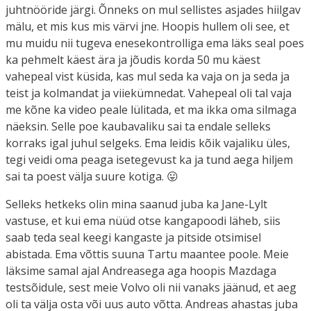
juhtnööride järgi. Õnneks on mul sellistes asjades hiilgav
mälu, et mis kus mis värvi jne. Hoopis hullem oli see, et
mu muidu nii tugeva enesekontrolliga ema läks seal poes
ka pehmelt käest ära ja jõudis korda 50 mu käest
vahepeal vist küsida, kas mul seda ka vaja on ja seda ja
teist ja kolmandat ja viiekümnedat. Vahepeal oli tal vaja
me kõne ka video peale lülitada, et ma ikka oma silmaga
näeksin. Selle poe kaubavaliku sai ta endale selleks
korraks igal juhul selgeks. Ema leidis kõik vajaliku üles,
tegi veidi oma peaga isetegevust ka ja tund aega hiljem
sai ta poest välja suure kotiga. 😛
Selleks hetkeks olin mina saanud juba ka Jane-Lylt
vastuse, et kui ema nüüd otse kangapoodi läheb, siis
saab teda seal keegi kangaste ja pitside otsimisel
abistada. Ema võttis suuna Tartu maantee poole. Meie
läksime samal ajal Andreasega aga hoopis Mazdaga
testsõidule, sest meie Volvo oli nii vanaks jäänud, et aeg
oli ta välja osta või uus auto võtta. Andreas ahastas juba