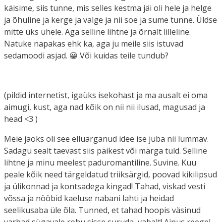
käisime, siis tunne, mis selles kestma jäi oli hele ja helge
ja õhuline ja kerge ja valge ja nii soe ja sume tunne. Üldse
mitte üks ühele. Aga selline lihtne ja õrnalt lilleline.
Natuke napakas ehk ka, aga ju meile siis istuvad
sedamoodi asjad. 😀 Või kuidas teile tundub?
(pildid internetist, igaüks isekohast ja ma ausalt ei oma
aimugi, kust, aga nad kõik on nii nii ilusad, magusad ja
head <3 )
Meie jaoks oli see elluärganud idee ise juba nii lummav.
Sadagu sealt taevast siis päikest või märga tuld. Selline
lihtne ja minu meelest paduromantiline. Suvine. Kuu
peale kõik need tärgeldatud triiksärgid, poovad kikilipsud
ja ülikonnad ja kontsadega kingad! Tahad, viskad vesti
võssa ja nööbid kaeluse nabani lahti ja heidad
seelikusaba üle õla. Tunned, et tahad hoopis väsinud
varbad sügavale rohu sisse suruda, vabalt! Ainus reegel