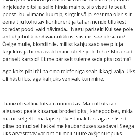
kirjeldada pitsi ja selle hinda mainis, siis visati ta sealt
poest, kui viimane luuraja, sirgelt välja, sest ma olen siit
eemalt ju kohutav konkurent ja tahan nende tillukest
toredat poodi vaid hävitada… Nagu päriselt! Kui see pole
antud juhul kliendivaenulikkus, siis mis see üldse on?
Öelge mulle, blondiinile, millist kahju saab see pilt ja
kirjeldus ja hinna avaldamine ühele pole teha? Mida nad
päriselt kartsid? Et me päriselt tuleme seda pitsi ostma?
Aga kaks pilti tõi ta oma telefoniga sealt ikkagi välja. Üks
oli hästi ilus, aga kahjuks venivalt kummine.
Teine oli selline kitsam nunnukas. Ma küll otsisin
algusest peale kitsamat broderiipitsi, kahepoolset, mida
ma nii selgelt oma lapsepõlvest mäletan, aga selliseid
pitse polnud sel hetkel me kaubanduses saadaval. Seega
üks arvestatav variant oli meil suure äkšjoni lõpuks