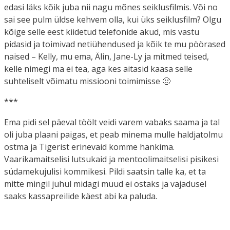
edasi läks kõik juba nii nagu mõnes seiklusfilmis. Või no
sai see pulm üldse kehvem olla, kui üks seiklusfilm? Olgu
kõige selle eest kiidetud telefonide akud, mis vastu
pidasid ja toimivad netiühendused ja kõik te mu pöörased
naised – Kelly, mu ema, Älin, Jane-Ly ja mitmed teised,
kelle nimegi ma ei tea, aga kes aitasid kaasa selle
suhteliselt võimatu missiooni toimimisse 🙂
***
Ema pidi sel päeval töölt veidi varem vabaks saama ja tal
oli juba plaani paigas, et peab minema mulle haldjatolmu
ostma ja Tigerist erinevaid komme hankima.
Vaarikamaitselisi lutsukaid ja mentoolimaitselisi pisikesi
südamekujulisi kommikesi. Pildi saatsin talle ka, et ta
mitte mingil juhul midagi muud ei ostaks ja vajadusel
saaks kassapreilide käest abi ka paluda.