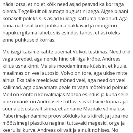
nädal otsa, et no et kõik need asjad peavad ka korraga
olema. Tegelikult oli autoga augustini aega. Algse plaani
kohaselt poleks siis asjad kuidagi kattuma hakanud. Aga
kuna nad seal kõik puhkama hakkavad ja müügitöö
hapukurgitama läheb, siis esindus tahtis, et asi oleks
enne puhkuseid korras.
Me isegi käisime kahte uuemat Volvot testimas. Need olid
väga toredad, aga nende hind oli liiga krõbe. Andreas
kiilus üsna kinni. Ma siis möödaminnes küsisin, et kuule,
maailmas on veel autosid, Volvo on tore, aga üldse mitte
ainus. Eks talle meeldivad mõned veel, aga need on veel
kallimad, aga odavamate peale ta väga mõtelnud polnud.
Meil on kontori kõrvalmajas Mazda esindus ja kuna selle
poe omanik on Andreasele tuttav, siis võtsime lõuna ajal
suuna otsustavalt sinna, et anname Mazdale võimaluse.
Paberimajandamine proovisõiduks käis kiirelt ja juba me
mõõtsimegi plastiku naginal tuttavaid mägesid, orge ja
keerulisi kurve. Andreas oli vait ja ainult nohises. No