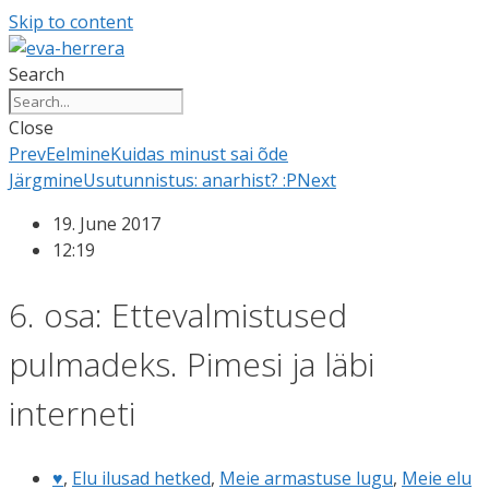
Skip to content
Search
Close
Prev
Eelmine
Kuidas minust sai õde
Järgmine
Usutunnistus: anarhist? :P
Next
19. June 2017
12:19
6. osa: Ettevalmistused
pulmadeks. Pimesi ja läbi
interneti
♥
,
Elu ilusad hetked
,
Meie armastuse lugu
,
Meie elu