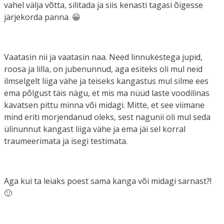
vahel välja võtta, silitada ja siis kenasti tagasi õigesse
järjekorda panna. 😀
Vaatasin nii ja vaatasin naa. Need linnukestega jupid,
roosa ja lilla, on jubenunnud, aga esiteks oli mul neid
ilmselgelt liiga vähe ja teiseks kangastus mul silme ees
ema põlgust täis nägu, et mis ma nüüd laste voodilinas
kavatsen pittu minna või midagi. Mitte, et see viimane
mind eriti morjendanud oleks, sest nagunii oli mul seda
ülinunnut kangast liiga vähe ja ema jäi sel korral
traumeerimata ja isegi testimata.
Aga kui ta leiaks poest sama kanga või midagi sarnast?!
🙂