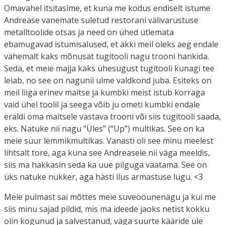
Omavahel itsitasime, et kuna me kodus endiselt istume
Andrease vanemate suletud restorani välivarustuse
metalltoolide otsas ja need on ühed ütlemata
ebamugavad istumisalused, et äkki meil oleks aeg endale
vähemalt kaks mõnusat tugitooli nagu trooni hankida.
Seda, et meie majja kaks ühesugust tugitooli kunagi tee
leiab, no see on nagunii ulme valdkond juba. Esiteks on
meil liiga erinev maitse ja kumbki meist istub korraga
vaid ühel toolil ja seega võib ju ometi kumbki endale
eraldi oma maitsele vastava trooni või siis tugitooli saada,
eks. Natuke nii nagu “Üles” (“Up”) multikas. See on ka
meie suur lemmikmultikas. Vanasti oli see minu meelest
lihtsalt tore, aga kuna see Andreasele nii väga meeldis,
siis ma hakkasin seda ka uue pilguga vaatama. See on
üks natuke nukker, aga hästi ilus armastuse lugu. <3
Meie pulmast sai mõttes meie suveööunenägu ja kui me
siis minu sajad pildid, mis ma ideede jaoks netist kokku
olin kogunud ja salvestanud, väga suurte kääride üle