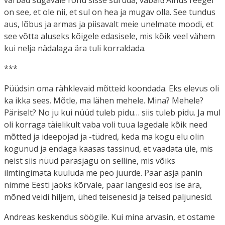
on see, et ole nii, et sul on hea ja mugav olla. See tundus
aus, lõbus ja armas ja piisavalt meie unelmate moodi, et
see võtta aluseks kõigele edasisele, mis kõik veel vähem
kui nelja nädalaga ära tuli korraldada.
***
Püüdsin oma rähklevaid mõtteid koondada. Eks elevus oli
ka ikka sees. Mõtle, ma lähen mehele. Mina? Mehele?
Päriselt? No ju kui nüüd tuleb pidu… siis tuleb pidu. Ja mul
oli korraga täielikult vaba voli tuua lagedale kõik need
mõtted ja ideepojad ja -tüdred, keda ma kogu elu olin
kogunud ja endaga kaasas tassinud, et vaadata üle, mis
neist siis nüüd parasjagu on selline, mis võiks
ilmtingimata kuuluda me peo juurde. Paar asja panin
nimme Eesti jaoks kõrvale, paar langesid eos ise ära,
mõned veidi hiljem, ühed teisenesid ja teised paljunesid.
Andreas keskendus söögile. Kui mina arvasin, et ostame