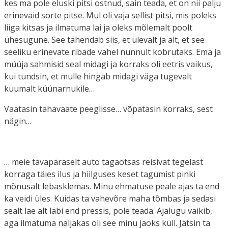
kes ma pole eluski pitsi ostnud, sain teada, et on nii palju
erinevaid sorte pitse. Mul oli vaja sellist pitsi, mis poleks
liiga kitsas ja ilmatuma lai ja oleks mõlemalt poolt
ühesugune. See tähendab siis, et ülevalt ja alt, et see
seeliku erinevate ribade vahel nunnult kobrutaks. Ema ja
müüja sahmisid seal midagi ja korraks oli eetris vaikus,
kui tundsin, et mulle hingab midagi väga tugevalt
kuumalt küünarnukile…
Vaatasin tahavaate peeglisse… võpatasin korraks, sest
nägin…
… meie tavapäraselt auto tagaotsas reisivat tegelast
korraga täies ilus ja hiilguses keset tagumist pinki
mõnusalt lebasklemas. Minu ehmatuse peale ajas ta end
ka veidi üles. Kuidas ta vahevõre maha tõmbas ja sedasi
sealt lae alt läbi end pressis, pole teada. Ajalugu vaikib,
aga ilmatuma naljakas oli see minu jaoks küll. Jätsin ta