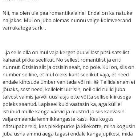
Nii, ma olen üle pea romantikalainel. Endal on ka natuke
naljakas. Mul on juba olemas nunnu valge kolmveerand
varrukatega särk…
…ja selle alla on mul vaja kerget puuvillast pitsi-satsilist
kaharat pikka seelikut. No sellest romantilist ja eriti
nunnut. Otsisin siit ja otsisin sealt, no pole. Kui on, siis on
number selline, et mul oleks kaht seelikut vaja, et need
endale kintsude ümber venitada või nii. 😀 Tellida enam ei
jõuaks, sest need, kellelelt uurisin, neil olid rullid juba
talvest valmis ja/või uusi asju ette võtta sellise kiirusega
poleks saanud. Lapiseelikuid vaatasin ka, aga küll ei
istunud mulle kanga värvid ja mustrid ja siis kaevasin
välja omaenda lemmikkangaste kasti. Kes kogus
nätsupabereid, kes plekkpurke ja kilekotte, mina kogusin
juba üsna ammu aega tagasi endale kangajupikesi, mida