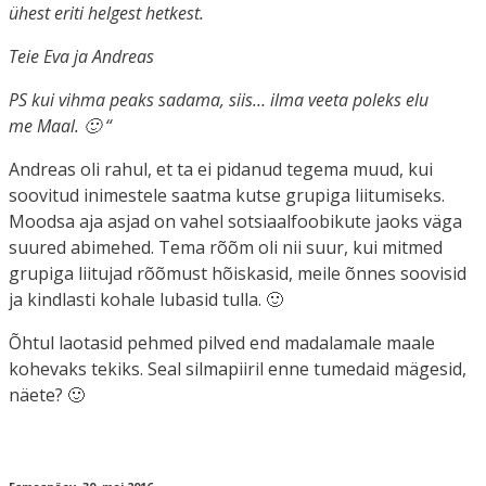
ühest eriti helgest hetkest.
Teie Eva ja Andreas
PS kui vihma peaks sadama, siis… ilma veeta poleks elu
me Maal. 🙂 “
Andreas oli rahul, et ta ei pidanud tegema muud, kui
soovitud inimestele saatma kutse grupiga liitumiseks.
Moodsa aja asjad on vahel sotsiaalfoobikute jaoks väga
suured abimehed. Tema rõõm oli nii suur, kui mitmed
grupiga liitujad rõõmust hõiskasid, meile õnnes soovisid
ja kindlasti kohale lubasid tulla. 🙂
Õhtul laotasid pehmed pilved end madalamale maale
kohevaks tekiks. Seal silmapiiril enne tumedaid mägesid,
näete? 🙂