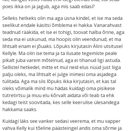
poes ikka on ja jagub, aga mis saab edasi?
Selleks hetkeks olin ma aga üsna kindel, et ise ma seda
seelikut endale käsitsi õmblema ei hakka. Vanarahvast
teadnud rääkida, et ise ei tohigi, toovat halba õnne, aga
seda ma ei uskunud, ma hoopis olin veendunud, et ma
lihtsalt enam ei jõuaks. Lõpuks kirjutasin Älini utsitusel
Kellyle. Ma olin ise tema ja ta ilusate tegemiste peale
pikalt juba varem mõtelnud, aga ei tihanud ligi astuda.
Sellistel hetkedel, mitte et mul neid elus nüüd just liiga
palju oleks, ma lihtsalt ei julge inimesi oma asjadega
tülitada. Aga ma siis lõpuks ikka kirjutasin, et kas tal
oleks võimalik mind mu hädas kuidagi oma pisikese
tütretirtsu ja muu elu kõrvalt aidata või teab ta ehk
kedagi teist soovitada, kes selle keerulise ülesandega
hakkama saaks.
Kuidagi läks see vanker sedasi veerema, et mu vapper
vahva Kelly kui tõeline päästeingel andis oma sõrme ja