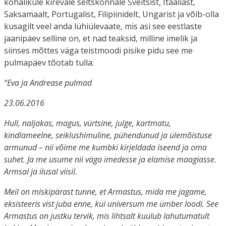
kohalikule kirevale seltskonnale Šveitsist, Itaaliast,
Saksamaalt, Portugalist, Filipiinidelt, Ungarist ja võib-olla
kusagilt veel anda lühiülevaate, mis asi see eestlaste
jaanipäev selline on, et nad teaksid, milline imelik ja
siinses mõttes väga teistmoodi pisike pidu see me
pulmapäev tõotab tulla:
“Eva ja Andrease pulmad
23.06.2016
Hull, naljakas, magus, vürtsine, julge, kartmatu,
kindlameelne, seiklushimuline, pühendunud ja ülemõistuse
armunud – nii võime me kumbki kirjeldada iseend ja oma
suhet. Ja me usume nii väga imedesse ja elamise maagiasse.
Armsal ja ilusal viisil.
Meil on miskipärast tunne, et Armastus, mida me jagame,
eksisteeris vist juba enne, kui universum me ümber loodi. See
Armastus on justku tervik, mis lihtsalt kuulub lahutumatult