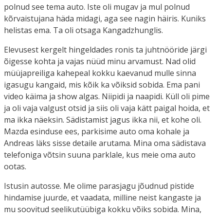
polnud see tema auto. Iste oli mugav ja mul polnud
kõrvaistujana häda midagi, aga see nagin häiris. Kuniks
helistas ema. Ta oli otsaga Kangadzhunglis.
Elevusest kergelt hingeldades ronis ta juhtnööride järgi
õigesse kohta ja vajas nüüd minu arvamust. Nad olid
müüjapreiliga kahepeal kokku kaevanud mulle sinna
igasugu kangaid, mis kõik ka võiksid sobida. Ema pani
video käima ja show algas. Niipidi ja naapidi. Küll oli pime
ja oli vaja valgust otsid ja siis oli vaja kätt paigal hoida, et
ma ikka näeksin. Sädistamist jagus ikka nii, et kohe oli.
Mazda esinduse ees, parkisime auto oma kohale ja
Andreas läks sisse detaile arutama. Mina oma sädistava
telefoniga võtsin suuna parklale, kus meie oma auto
ootas.
Istusin autosse. Me olime parasjagu jõudnud pistide
hindamise juurde, et vaadata, milline neist kangaste ja
mu soovitud seelikutüübiga kokku võiks sobida. Mina,