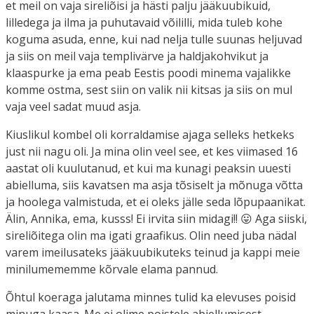
et meil on vaja sireliõisi ja hästi palju jääkuubikuid,
lilledega ja ilma ja puhutavaid võililli, mida tuleb kohe
koguma asuda, enne, kui nad nelja tulle suunas heljuvad
ja siis on meil vaja templivärve ja haldjakohvikut ja
klaaspurke ja ema peab Eestis poodi minema vajalikke
komme ostma, sest siin on valik nii kitsas ja siis on mul
vaja veel sadat muud asja.
Kiuslikul kombel oli korraldamise ajaga selleks hetkeks
just nii nagu oli. Ja mina olin veel see, et kes viimased 16
aastat oli kuulutanud, et kui ma kunagi peaksin uuesti
abielluma, siis kavatsen ma asja tõsiselt ja mõnuga võtta
ja hoolega valmistuda, et ei oleks jälle seda lõpupaanikat.
Älin, Annika, ema, kusss! Ei irvita siin midagi!! 😛 Aga siiski,
sireliõitega olin ma igati graafikus. Olin need juba nädal
varem imeilusateks jääkuubikuteks teinud ja kappi meie
minilumememme kõrvale elama pannud.
Õhtul koeraga jalutama minnes tulid ka elevuses poisid
minuga kaasa. Me ei olime poistele abiellumisest