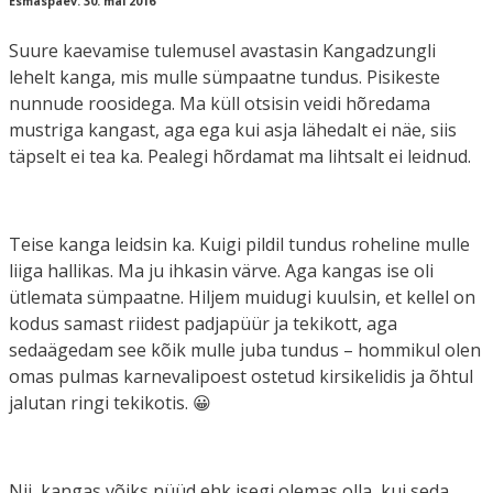
Esmaspäev. 30. mai 2016
Suure kaevamise tulemusel avastasin Kangadzungli
lehelt kanga, mis mulle sümpaatne tundus. Pisikeste
nunnude roosidega. Ma küll otsisin veidi hõredama
mustriga kangast, aga ega kui asja lähedalt ei näe, siis
täpselt ei tea ka. Pealegi hõrdamat ma lihtsalt ei leidnud.
Teise kanga leidsin ka. Kuigi pildil tundus roheline mulle
liiga hallikas. Ma ju ihkasin värve. Aga kangas ise oli
ütlemata sümpaatne. Hiljem muidugi kuulsin, et kellel on
kodus samast riidest padjapüür ja tekikott, aga
sedaägedam see kõik mulle juba tundus – hommikul olen
omas pulmas karnevalipoest ostetud kirsikelidis ja õhtul
jalutan ringi tekikotis. 😀
Nii, kangas võiks nüüd ehk isegi olemas olla, kui seda