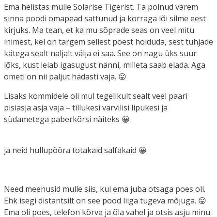
Ema helistas mulle Solarise Tigerist. Ta polnud varem
sinna poodi omapead sattunud ja korraga lõi silme eest
kirjuks. Ma tean, et ka mu sõprade seas on veel mitu
inimest, kel on targem sellest poest hoiduda, sest tühjade
kätega sealt naljalt välja ei saa. See on nagu üks suur
lõks, kust leiab igasugust nänni, milleta saab elada. Aga
ometi on nii paljut hädasti vaja. 😛
Lisaks kommidele oli mul tegelikult sealt veel paari
pisiasja asja vaja – tillukesi värvilisi lipukesi ja
südametega paberkõrsi näiteks 😀
ja neid hullupööra totakaid salfakaid 😀
Need meenusid mulle siis, kui ema juba otsaga poes oli.
Ehk isegi distantsilt on see pood liiga tugeva mõjuga. 😛
Ema oli poes, telefon kõrva ja õla vahel ja otsis asju minu