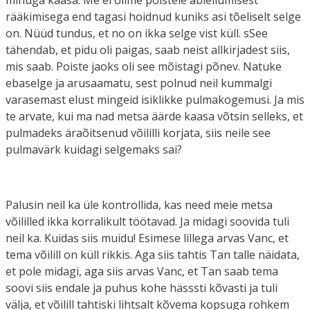
rääkimisega end tagasi hoidnud kuniks asi tõeliselt selge
on. Nüüd tundus, et no on ikka selge vist küll. sSee
tähendab, et pidu oli paigas, saab neist allkirjadest siis,
mis saab. Poiste jaoks oli see mõistagi põnev. Natuke
ebaselge ja arusaamatu, sest polnud neil kummalgi
varasemast elust mingeid isiklikke pulmakogemusi. Ja mis
te arvate, kui ma nad metsa äärde kaasa võtsin selleks, et
pulmadeks äraõitsenud võililli korjata, siis neile see
pulmavärk kuidagi selgemaks sai?
Palusin neil ka üle kontrollida, kas need meie metsa
võililled ikka korralikult töötavad. Ja midagi soovida tuli
neil ka. Kuidas siis muidu! Esimese lillega arvas Vanc, et
tema võilill on küll rikkis. Aga siis tahtis Tan talle näidata,
et pole midagi, aga siis arvas Vanc, et Tan saab tema
soovi siis endale ja puhus kohe hässsti kõvasti ja tuli
välja, et võilill tahtiski lihtsalt kõvema kopsuga rohkem