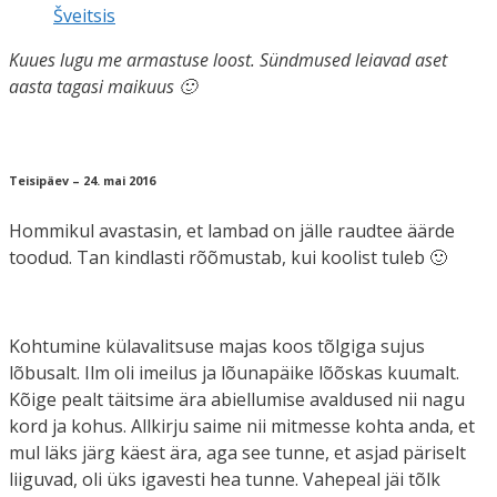
Šveitsis
Kuues lugu me armastuse loost. Sündmused leiavad aset
aasta tagasi maikuus 🙂
Teisipäev – 24. mai 2016
Hommikul avastasin, et lambad on jälle raudtee äärde
toodud. Tan kindlasti rõõmustab, kui koolist tuleb 🙂
Kohtumine külavalitsuse majas koos tõlgiga sujus
lõbusalt. Ilm oli imeilus ja lõunapäike lõõskas kuumalt.
Kõige pealt täitsime ära abiellumise avaldused nii nagu
kord ja kohus. Allkirju saime nii mitmesse kohta anda, et
mul läks järg käest ära, aga see tunne, et asjad päriselt
liiguvad, oli üks igavesti hea tunne. Vahepeal jäi tõlk