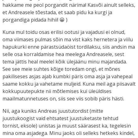
hakkame me peol porgandit närima! Kasvõi ainult selleks,
et Andreasele tõestada, et saab pidu ka kurgi ja
porgandiga pidada hihii! 😀 )
Kuna mul toidu osas erilisi ootusi ja vajadusi ei olnud,
oma viimases pulmas sõin ma vist kaks hernetera ja viilu
hapukurki enne pärastsüdaöist tordilaksu, siis andsin ma
selle osa korraldamise hea meelega Andreasele, sest
tema jättis heal meelel kõik ülejäänu minu majandada.
See see meie suhtes kõige toredam ongi, et mõnes
pakiliseses asjas ajab kumbki päris oma asja ja vahepeal
saame kokku ja vahetame muljeid. Kuna meil aga piisavalt
kokkupuutepukte nii mõtlemises kui üleüldises
maailmatunnetuses on, siis see viis sobib päris hästi.
Nii, aga kuniks Andreas juustutordist (mitte
juustukoogist vaid ehtsatest juustuketaste tehtud
tornist, eksole) unistas ja muust säärasest ka, tegelesin
mina oma asjadega. Minu jaoks oli selleks hetkeks kindel,