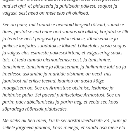
nad sel ajal, et pidutseda ja pühitseda päikest, soojust ja
valgust, sest need on meie elus nii olulised.
See on päev, mil kantakse heledaid kergeid rõivaid, süüakse
õues, pestakse end enne ööd saunas või allikal, korjatakse lilli
ja tehakse neist pärgasid ja pidutsetakse, lõbutsetakse ja
päikese loojudes süüdatakse lõkked. Lõkketules püsib soojus
ja valgus elus esimeste päikesekiirteni, et valgusering saaks
täis, et teda tänada olemaolemise eest. Ja tantsimine,
tantsimine, tantsimine ja lõbutsemine ja hullamine läbi öö ja
imedesse uskumine ja märkide otsimine on need, mis
jaaniööst nii erilise teevad. Jaaniöö on aasta kõige
maagilisem öö. See on Armastuse otsimise, leidmise ja
hoidmise püha. Sel päeval pühitsetakse Armastust. See on
parim päev abiellumiseks ja parim aeg, et veeta see koos
sõpradega rõõmsalt pidutsedes.
Me oleks nii hea meel, kui te sel aastal veedaksite 23. juuni ja
sellele järgneva jaaniöö, koos meiega, et saada osa meie elu