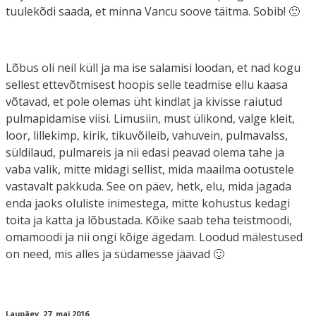
tuulekõdi saada, et minna Vancu soove täitma. Sobib! 🙂
Lõbus oli neil küll ja ma ise salamisi loodan, et nad kogu
sellest ettevõtmisest hoopis selle teadmise ellu kaasa
võtavad, et pole olemas üht kindlat ja kivisse raiutud
pulmapidamise viisi. Limusiin, must ülikond, valge kleit,
loor, lillekimp, kirik, tikuvõileib, vahuvein, pulmavalss,
süldilaud, pulmareis ja nii edasi peavad olema tahe ja
vaba valik, mitte midagi sellist, mida maailma ootustele
vastavalt pakkuda. See on päev, hetk, elu, mida jagada
enda jaoks oluliste inimestega, mitte kohustus kedagi
toita ja katta ja lõbustada. Kõike saab teha teistmoodi,
omamoodi ja nii ongi kõige ägedam. Loodud mälestused
on need, mis alles ja südamesse jäävad 🙂
Laupäev. 27. mai 2016