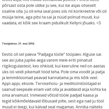
põrsast osta pole üldse ju see, kui ise asjas otseselt
osaline olla. Ju oli ema seal poes siis nii konkreetne või oli
müüja teine, aga pitsi ta sai ja nüüd polnud muud, kui
vaadata, et kõik see kraam pidulikult Kellyni jõuaks. <3
Teisipäeva. 31. mai 2016
Eestis oli sel päeva “Padjaga tööle” tööpäev. Alguse sai
see asi juba jupike aega varem meie eriti piinatud
riigikogulastest, kes ohkisid, kui keeruline neil on aastas
üks öö veidi pikemalt tööd teha. Pole oma voodit ja patja
ja lemmikloomad peavad kannatama ja mis kõik veel.
Appi-appi, eksole. Tervisehoiu- ja meditsiinitöötajad ei
saanud seepeale enam vait olla ja avaldasid asja kohta ka
oma arvamust. Inimesed võtsid tööle padjad kaasa ja
tegid kõikmõeldavaid lõbusaid pilte, sest ega nad ju tööl
muud ei teegi, kui käivad seal magamas. Annika näiteks