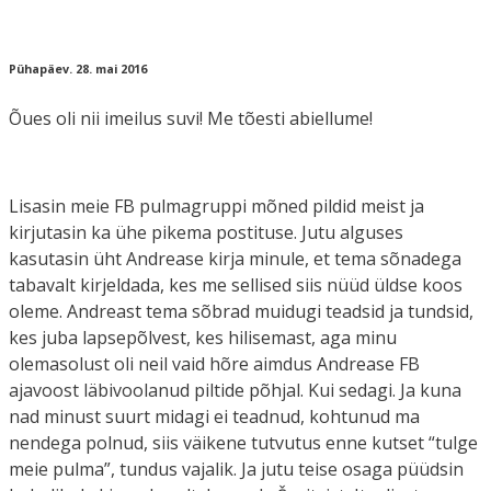
Pühapäev. 28. mai 2016
Õues oli nii imeilus suvi! Me tõesti abiellume!
Lisasin meie FB pulmagruppi mõned pildid meist ja
kirjutasin ka ühe pikema postituse. Jutu alguses
kasutasin üht Andrease kirja minule, et tema sõnadega
tabavalt kirjeldada, kes me sellised siis nüüd üldse koos
oleme. Andreast tema sõbrad muidugi teadsid ja tundsid,
kes juba lapsepõlvest, kes hilisemast, aga minu
olemasolust oli neil vaid hõre aimdus Andrease FB
ajavoost läbivoolanud piltide põhjal. Kui sedagi. Ja kuna
nad minust suurt midagi ei teadnud, kohtunud ma
nendega polnud, siis väikene tutvutus enne kutset “tulge
meie pulma”, tundus vajalik. Ja jutu teise osaga püüdsin