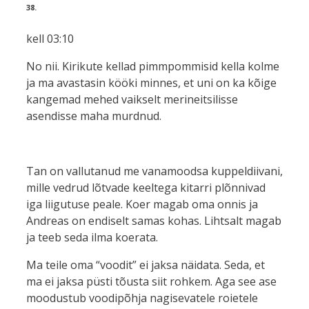
38.
kell 03:10
No nii. Kirikute kellad pimmpommisid kella kolme
ja ma avastasin kööki minnes, et uni on ka kõige
kangemad mehed vaikselt merineitsilisse
asendisse maha murdnud.
Tan on vallutanud me vanamoodsa kuppeldiivani,
mille vedrud lõtvade keeltega kitarri plõnnivad
iga liigutuse peale. Koer magab oma onnis ja
Andreas on endiselt samas kohas. Lihtsalt magab
ja teeb seda ilma koerata.
Ma teile oma “voodit” ei jaksa näidata. Seda, et
ma ei jaksa püsti tõusta siit rohkem. Aga see ase
moodustub voodipõhja nagisevatele roietele