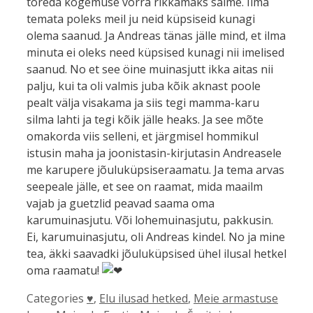
toreda kogemuse võrra rikkamaks saime. Ilma
temata poleks meil ju neid küpsiseid kunagi
olema saanud. Ja Andreas tänas jälle mind, et ilma
minuta ei oleks need küpsised kunagi nii imelised
saanud. No et see öine muinasjutt ikka aitas nii
palju, kui ta oli valmis juba kõik aknast poole
pealt välja visakama ja siis tegi mamma-karu
silma lahti ja tegi kõik jälle heaks. Ja see mõte
omakorda viis selleni, et järgmisel hommikul
istusin maha ja joonistasin-kirjutasin Andreasele
me karupere jõuluküpsiseraamatu. Ja tema arvas
seepeale jälle, et see on raamat, mida maailm
vajab ja guetzlid peavad saama oma
karumuinasjutu. Või lohemuinasjutu, pakkusin.
Ei, karumuinasjutu, oli Andreas kindel. No ja mine
tea, äkki saavadki jõuluküpsised ühel ilusal hetkel
oma raamatu!
Categories
♥
,
Elu ilusad hetked
,
Meie armastuse