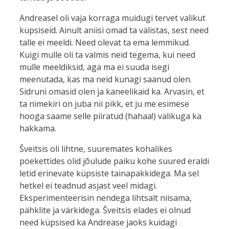
Andreasel oli vaja korraga muidugi tervet valikut
küpsiseid. Ainult aniisi omad ta välistas, sest need
talle ei meeldi. Need olevat ta ema lemmikud.
Kuigi mulle oli ta valmis neid tegema, kui need
mulle meeldiksid, aga ma ei suuda isegi
meenutada, kas ma neid kunagi saanud olen.
Sidruni omasid olen ja kaneelikaid ka. Arvasin, et
ta nimekiri on juba nii pikk, et ju me esimese
hooga saame selle piiratud (hahaa!) valikuga ka
hakkama.
Šveitsis oli lihtne, suuremates kohalikes
poekettides olid jõulude paiku kohe suured eraldi
letid erinevate küpsiste tainapakkidega. Ma sel
hetkel ei teadnud asjast veel midagi.
Eksperimenteerisin nendega lihtsalt niisama,
pähklite ja värkidega. Šveitsis elades ei olnud
need küpsised ka Andrease jaoks kuidagi