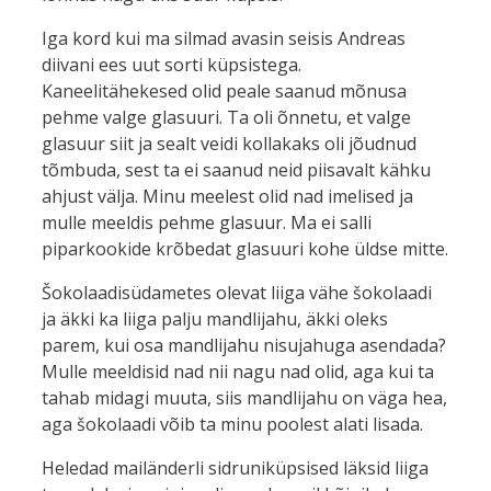
Iga kord kui ma silmad avasin seisis Andreas
diivani ees uut sorti küpsistega.
Kaneelitähekesed olid peale saanud mõnusa
pehme valge glasuuri. Ta oli õnnetu, et valge
glasuur siit ja sealt veidi kollakaks oli jõudnud
tõmbuda, sest ta ei saanud neid piisavalt kähku
ahjust välja. Minu meelest olid nad imelised ja
mulle meeldis pehme glasuur. Ma ei salli
piparkookide krõbedat glasuuri kohe üldse mitte.
Šokolaadisüdametes olevat liiga vähe šokolaadi
ja äkki ka liiga palju mandlijahu, äkki oleks
parem, kui osa mandlijahu nisujahuga asendada?
Mulle meeldisid nad nii nagu nad olid, aga kui ta
tahab midagi muuta, siis mandlijahu on väga hea,
aga šokolaadi võib ta minu poolest alati lisada.
Heledad mailänderli sidruniküpsised läksid liiga