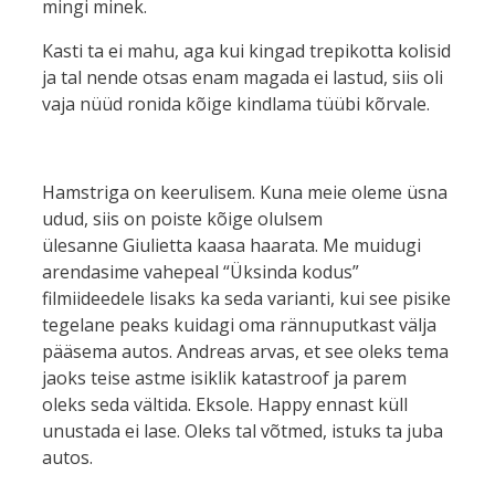
mingi minek.
Kasti ta ei mahu, aga kui kingad trepikotta kolisid
ja tal nende otsas enam magada ei lastud, siis oli
vaja nüüd ronida kõige kindlama tüübi kõrvale.
Hamstriga on keerulisem. Kuna meie oleme üsna
udud, siis on poiste kõige olulsem
ülesanne Giulietta kaasa haarata. Me muidugi
arendasime vahepeal “Üksinda kodus”
filmiideedele lisaks ka seda varianti, kui see pisike
tegelane peaks kuidagi oma rännuputkast välja
pääsema autos. Andreas arvas, et see oleks tema
jaoks teise astme isiklik katastroof ja parem
oleks seda vältida. Eksole. Happy ennast küll
unustada ei lase. Oleks tal võtmed, istuks ta juba
autos.