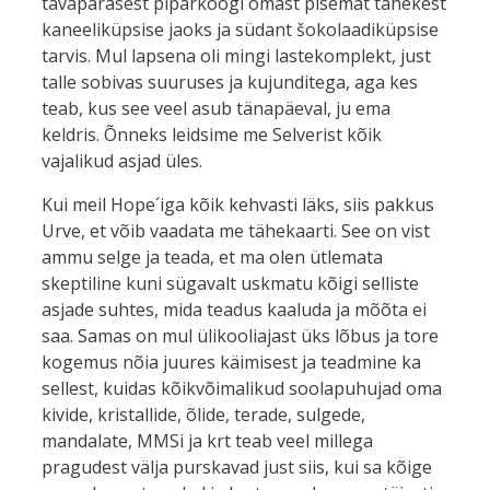
tavapärasest piparkoogi omast pisemat tähekest
kaneeliküpsise jaoks ja südant šokolaadiküpsise
tarvis. Mul lapsena oli mingi lastekomplekt, just
talle sobivas suuruses ja kujunditega, aga kes
teab, kus see veel asub tänapäeval, ju ema
keldris. Õnneks leidsime me Selverist kõik
vajalikud asjad üles.
Kui meil Hope´iga kõik kehvasti läks, siis pakkus
Urve, et võib vaadata me tähekaarti. See on vist
ammu selge ja teada, et ma olen ütlemata
skeptiline kuni sügavalt uskmatu kõigi selliste
asjade suhtes, mida teadus kaaluda ja mõõta ei
saa. Samas on mul ülikooliajast üks lõbus ja tore
kogemus nõia juures käimisest ja teadmine ka
sellest, kuidas kõikvõimalikud soolapuhujad oma
kivide, kristallide, õlide, terade, sulgede,
mandalate, MMSi ja krt teab veel millega
pragudest välja purskavad just siis, kui sa kõige