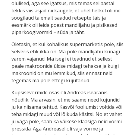
olulised, aga see igatsus, mis temas sel aastal
tekkis viis asjad nii kaugele, et ühel hetkel oli me
söögilaud ta emalt saadud retsepte täis ja
eesmärk oli leida poest mandlijahu ja pisikesed
piparkoogivormid – süda ja täht.
Oletasin, et kui kohalikus supermarketis pole, siis
Selveris ehk ikka on. Ma pole mandlijahu kunagi
varem vajanud. Ma isegi ei teadnud et sellest
peale makroonide üldse midagi tehakse ja kuigi
makroonid on mu lemmikud, siis ennast neid
tegemas ma pole ettegi kujutanud.
Küpsisevormide osas oli Andreas iseäranis
nõudlik. Ma arvasin, et me saame need kujundid
ju ka niisama tehtud. Kasvõi fooliumist voltida või
teha midagi muud või lõikuda käsitsi. No et vahet
ju väga pole, saab ka väikese klaasiga neid vormi
pressida. Aga Andreasel oli vaja vorme ja