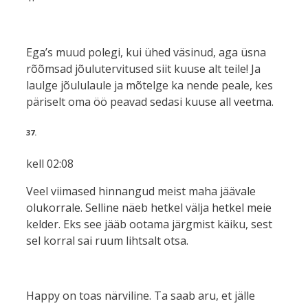
Ega’s muud polegi, kui ühed väsinud, aga üsna
rõõmsad jõulutervitused siit kuuse alt teile! Ja
laulge jõululaule ja mõtelge ka nende peale, kes
päriselt oma öö peavad sedasi kuuse all veetma.
37.
kell 02:08
Veel viimased hinnangud meist maha jäävale
olukorrale. Selline näeb hetkel välja hetkel meie
kelder. Eks see jääb ootama järgmist käiku, sest
sel korral sai ruum lihtsalt otsa.
Happy on toas närviline. Ta saab aru, et jälle