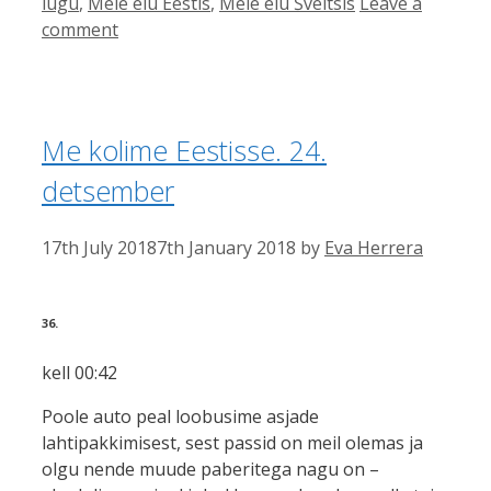
lugu
,
Meie elu Eestis
,
Meie elu Šveitsis
Leave a
comment
Me kolime Eestisse. 24.
detsember
17th July 2018
7th January 2018
by
Eva Herrera
36.
kell 00:42
Poole auto peal loobusime asjade
lahtipakkimisest, sest passid on meil olemas ja
olgu nende muude paberitega nagu on –