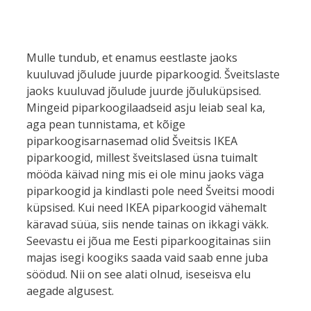
Mulle tundub, et enamus eestlaste jaoks
kuuluvad jõulude juurde piparkoogid. Šveitslaste
jaoks kuuluvad jõulude juurde jõuluküpsised.
Mingeid piparkoogilaadseid asju leiab seal ka,
aga pean tunnistama, et kõige
piparkoogisarnasemad olid Šveitsis IKEA
piparkoogid, millest šveitslased üsna tuimalt
mööda käivad ning mis ei ole minu jaoks väga
piparkoogid ja kindlasti pole need Šveitsi moodi
küpsised. Kui need IKEA piparkoogid vähemalt
käravad süüa, siis nende tainas on ikkagi väkk.
Seevastu ei jõua me Eesti piparkoogitainas siin
majas isegi koogiks saada vaid saab enne juba
söödud. Nii on see alati olnud, iseseisva elu
aegade algusest.