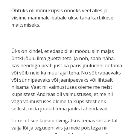
Õhtuks oli mõni küpsis õnneks veel alles ja
viisime mammale-babale ukse taha karbikese
maitsmiseks.
Üks on kindel, et edaspidi ei möödu siin majas
ühtki jõulu ilma guetzliteta. Ja noh, saab näha,
kas nendega peab just ka päris jõuludeni ootama
või võib neid ka muul ajal teha. No sõbrapäevaks
või sünnipäevaks või jaanipäevaks või lihtsalt
niisama. Vaat nii vaimustuses oleme me neist
küpsistest. Andreas oli vaimustuses, et me nii
väga vaimustuses oleme ta küpsistest ehk
sellest, mida jõulud tema jaoks tähendavad.
Tore, et see lapsepõlveigatsus temas sel aastal
välja lõi ja tegudeni viis ja meie poistega nii