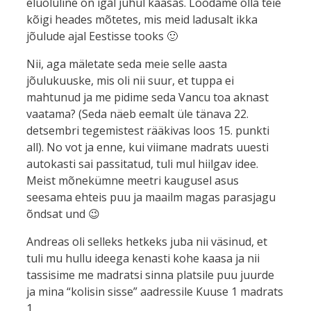
eluoluline on igal juhul kaasas. Loodame olla teie
kõigi heades mõtetes, mis meid ladusalt ikka
jõulude ajal Eestisse tooks 🙂
Nii, aga mäletate seda meie selle aasta
jõulukuuske, mis oli nii suur, et tuppa ei
mahtunud ja me pidime seda Vancu toa aknast
vaatama? (Seda näeb eemalt üle tänava 22.
detsembri tegemistest rääkivas loos 15. punkti
all). No vot ja enne, kui viimane madrats uuesti
autokasti sai passitatud, tuli mul hiilgav idee.
Meist mõnekümne meetri kaugusel asus
seesama ehteis puu ja maailm magas parasjagu
õndsat und 😉
Andreas oli selleks hetkeks juba nii väsinud, et
tuli mu hullu ideega kenasti kohe kaasa ja nii
tassisime me madratsi sinna platsile puu juurde
ja mina “kolisin sisse” aadressile Kuuse 1 madrats
1.