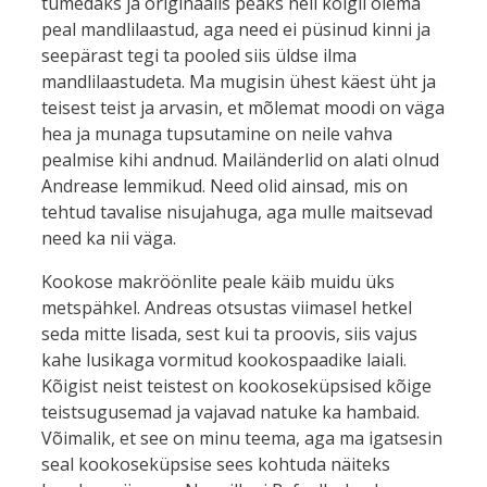
tumedaks ja originaalis peaks neil kõigil olema
peal mandlilaastud, aga need ei püsinud kinni ja
seepärast tegi ta pooled siis üldse ilma
mandlilaastudeta. Ma mugisin ühest käest üht ja
teisest teist ja arvasin, et mõlemat moodi on väga
hea ja munaga tupsutamine on neile vahva
pealmise kihi andnud. Mailänderlid on alati olnud
Andrease lemmikud. Need olid ainsad, mis on
tehtud tavalise nisujahuga, aga mulle maitsevad
need ka nii väga.
Kookose makröönlite peale käib muidu üks
metspähkel. Andreas otsustas viimasel hetkel
seda mitte lisada, sest kui ta proovis, siis vajus
kahe lusikaga vormitud kookospaadike laiali.
Kõigist neist teistest on kookoseküpsised kõige
teistsugusemad ja vajavad natuke ka hambaid.
Võimalik, et see on minu teema, aga ma igatsesin
seal kookoseküpsise sees kohtuda näiteks