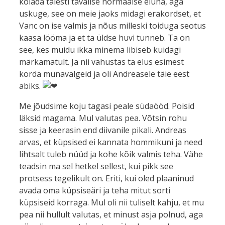
kõlada täiesti tavalise normaalse eluna, aga
uskuge, see on meie jaoks midagi erakordset, et
Vanc on ise valmis ja nõus milleski toiduga seotus
kaasa lööma ja et ta üldse huvi tunneb. Ta on
see, kes muidu ikka minema libiseb kuidagi
märkamatult. Ja nii vahustas ta elus esimest
korda munavalgeid ja oli Andreasele täie eest
abiks.
Me jõudsime koju tagasi peale südaööd. Poisid
läksid magama. Mul valutas pea. Võtsin rohu
sisse ja keerasin end diivanile pikali. Andreas
arvas, et küpsised ei kannata hommikuni ja need
lihtsalt tuleb nüüd ja kohe kõik valmis teha. Vähe
teadsin ma sel hetkel sellest, kui pikk see
protsess tegelikult on. Eriti, kui oled plaaninud
avada oma küpsiseäri ja teha mitut sorti
küpsiseid korraga. Mul oli nii tuliselt kahju, et mu
pea nii hullult valutas, et minust asja polnud, aga