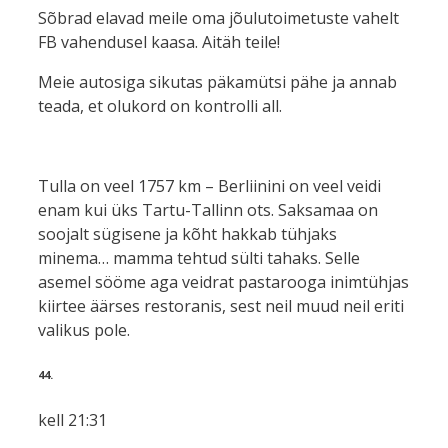
Sõbrad elavad meile oma jõulutoimetuste vahelt
FB vahendusel kaasa. Aitäh teile!
Meie autosiga sikutas päkamütsi pähe ja annab
teada, et olukord on kontrolli all.
Tulla on veel 1757 km – Berliinini on veel veidi
enam kui üks Tartu-Tallinn ots. Saksamaa on
soojalt sügisene ja kõht hakkab tühjaks
minema… mamma tehtud sülti tahaks. Selle
asemel sööme aga veidrat pastarooga inimtühjas
kiirtee äärses restoranis, sest neil muud neil eriti
valikus pole.
44.
kell 21:31