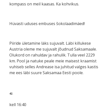
kompass on meil kaasas. Ka kohvikus.
Hüvasti uduses embuses šokolaadimäed!
Piiride ületamine läks sujuvalt. Läbi killukese
Austria oleme me sujuvalt jõudnud Saksamaale.
Olukord on rahuldav ja rahulik. Tulla veel 2229
km. Pool ja natuke peale meie maisest kraamist
vuhiseb selles Andrease isa juhitud valges kastis
me ees läbi suure Saksamaa Eesti poole.
42.
kell 16:40