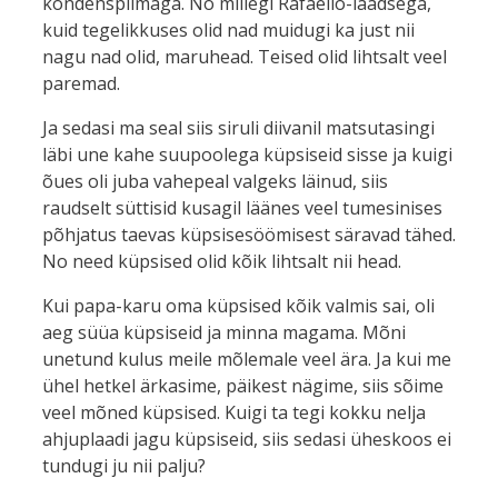
kondenspiimaga. No millegi Rafaello-laadsega,
kuid tegelikkuses olid nad muidugi ka just nii
nagu nad olid, maruhead. Teised olid lihtsalt veel
paremad.
Ja sedasi ma seal siis siruli diivanil matsutasingi
läbi une kahe suupoolega küpsiseid sisse ja kuigi
õues oli juba vahepeal valgeks läinud, siis
raudselt süttisid kusagil läänes veel tumesinises
põhjatus taevas küpsisesöömisest säravad tähed.
No need küpsised olid kõik lihtsalt nii head.
Kui papa-karu oma küpsised kõik valmis sai, oli
aeg süüa küpsiseid ja minna magama. Mõni
unetund kulus meile mõlemale veel ära. Ja kui me
ühel hetkel ärkasime, päikest nägime, siis sõime
veel mõned küpsised. Kuigi ta tegi kokku nelja
ahjuplaadi jagu küpsiseid, siis sedasi üheskoos ei
tundugi ju nii palju?