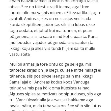
enam haavatav oled ja lootus on korraga täiesti
otsas. See on täiesti eraldi teema, aga Urve
juurde olin ma valmis minema. Ettevaatlikult, aga
avatult. Andreas, kes on neis asjus veel sada
korda skeptilisem, pööritas silmi ja lubas ukse
taga oodata, et juhul kui ma tunnen, et pean
põgenema, siis ta saab mind kohe päästa. Kuna
mul puudus vajadus põgeneda, siis saatsin ta
ikkagi koju ja alles viis tundi hiljem sai ta mulle
vastu sõita.
Mul oli armas ja tore õhtu kõige sellega, mis
tähtedes kirjas on. Ja isegi, kui see mitte midagi ei
tähenda, siis positiivse laengu sain ma ikkagi.
Samal ajal oli Andreas kodus koos Vancuga
teinud valmis pea kõik oma küpsiste tainad.
Alguses siples ta motivatsioonipuuduses, siis aga
tuli Vanc ülevalt alla ja arvas, et hakkame aga
peale, näita, mida teha vaja on. See võib siin jutus