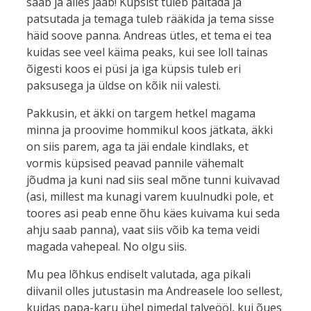
saab ja alles jääb! Küpsist tuleb paitada ja
patsutada ja temaga tuleb rääkida ja tema sisse
häid soove panna. Andreas ütles, et tema ei tea
kuidas see veel käima peaks, kui see loll tainas
õigesti koos ei püsi ja iga küpsis tuleb eri
paksusega ja üldse on kõik nii valesti.
Pakkusin, et äkki on targem hetkel magama
minna ja proovime hommikul koos jätkata, äkki
on siis parem, aga ta jäi endale kindlaks, et
vormis küpsised peavad pannile vähemalt
jõudma ja kuni nad siis seal mõne tunni kuivavad
(asi, millest ma kunagi varem kuulnudki pole, et
toores asi peab enne õhu käes kuivama kui seda
ahju saab panna), vaat siis võib ka tema veidi
magada vahepeal. No olgu siis.
Mu pea lõhkus endiselt valutada, aga pikali
diivanil olles jutustasin ma Andreasele loo sellest,
kuidas papa-karu ühel pimedal talveööl, kui õues