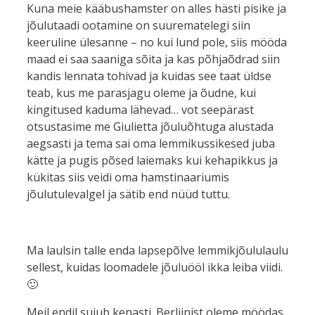
Kuna meie kääbushamster on alles hästi pisike ja
jõulutaadi ootamine on suurematelegi siin
keeruline ülesanne – no kui lund pole, siis mööda
maad ei saa saaniga sõita ja kas põhjaõdrad siin
kandis lennata tohivad ja kuidas see taat üldse
teab, kus me parasjagu oleme ja õudne, kui
kingitused kaduma lähevad… vot seepärast
otsustasime me Giulietta jõuluõhtuga alustada
aegsasti ja tema sai oma l
emmikussikesed juba
kätte ja pugis põsed laiemaks kui kehapikkus ja
kükitas siis veidi oma hamstinaariumis
jõulutulevalgel ja sätib end nüüd tuttu.
Ma laulsin talle enda lapsepõlve lemmikjõululaulu
sellest, kuidas loomadele jõuluööl ikka leiba viidi.
🙂
Meil endil sujub kenasti. Berliinist oleme möödas,