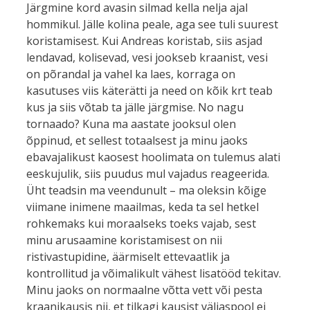
Järgmine kord avasin silmad kella nelja ajal
hommikul. Jälle kolina peale, aga see tuli suurest
koristamisest. Kui Andreas koristab, siis asjad
lendavad, kolisevad, vesi jookseb kraanist, vesi
on põrandal ja vahel ka laes, korraga on
kasutuses viis käterätti ja need on kõik krt teab
kus ja siis võtab ta jälle järgmise. No nagu
tornaado? Kuna ma aastate jooksul olen
õppinud, et sellest totaalsest ja minu jaoks
ebavajalikust kaosest hoolimata on tulemus alati
eeskujulik, siis puudus mul vajadus reageerida.
Üht teadsin ma veendunult – ma oleksin kõige
viimane inimene maailmas, keda ta sel hetkel
rohkemaks kui moraalseks toeks vajab, sest
minu arusaamine koristamisest on nii
ristivastupidine, äärmiselt ettevaatlik ja
kontrollitud ja võimalikult vähest lisatööd tekitav.
Minu jaoks on normaalne võtta vett või pesta
kraanikausis nii, et tilkagi kausist väljaspool ei