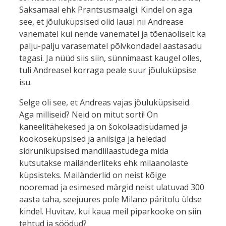
Saksamaal ehk Prantsusmaalgi. Kindel on aga
see, et jõuluküpsised olid laual nii Andrease
vanematel kui nende vanematel ja tõenäoliselt ka
palju-palju varasematel põlvkondadel aastasadu
tagasi. Ja nüüd siis siin, sünnimaast kaugel olles,
tuli Andreasel korraga peale suur jõuluküpsise
isu.
Selge oli see, et Andreas vajas jõuluküpsiseid.
Aga milliseid? Neid on mitut sorti! On
kaneelitähekesed ja on šokolaadisüdamed ja
kookoseküpsised ja aniisiga ja heledad
sidruniküpsised mandlilaastudega mida
kutsutakse mailänderliteks ehk milaanolaste
küpsisteks. Mailänderlid on neist kõige
nooremad ja esimesed märgid neist ulatuvad 300
aasta taha, seejuures pole Milano päritolu üldse
kindel. Huvitav, kui kaua meil piparkooke on siin
tehtud ja söödud?