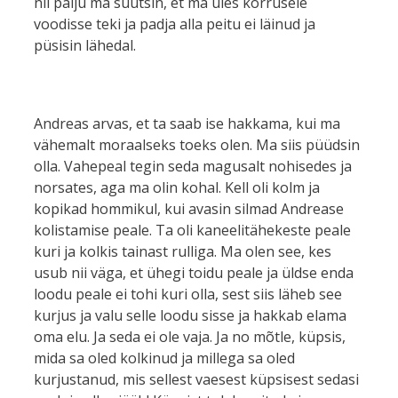
nii palju ma suutsin, et ma üles korrusele
voodisse teki ja padja alla peitu ei läinud ja
püsisin lähedal.
Andreas arvas, et ta saab ise hakkama, kui ma
vähemalt moraalseks toeks olen. Ma siis püüdsin
olla. Vahepeal tegin seda magusalt nohisedes ja
norsates, aga ma olin kohal. Kell oli kolm ja
kopikad hommikul, kui avasin silmad Andrease
kolistamise peale. Ta oli kaneelitähekeste peale
kuri ja kolkis tainast rulliga. Ma olen see, kes
usub nii väga, et ühegi toidu peale ja üldse enda
loodu peale ei tohi kuri olla, sest siis läheb see
kurjus ja valu selle loodu sisse ja hakkab elama
oma elu. Ja seda ei ole vaja. Ja no mõtle, küpsis,
mida sa oled kolkinud ja millega sa oled
kurjustanud, mis sellest vaesest küpsisest sedasi