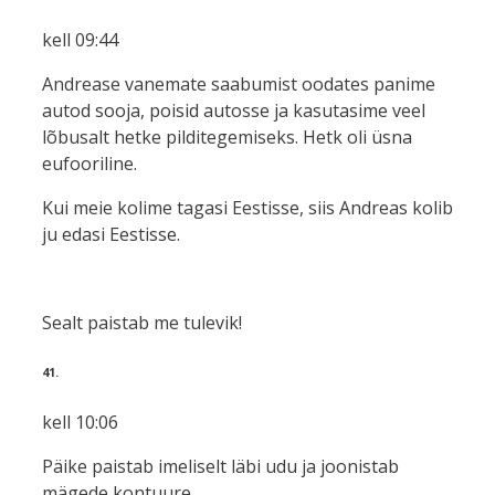
kell 09:44
Andrease vanemate saabumist oodates panime
autod sooja, poisid autosse ja kasutasime veel
lõbusalt hetke pilditegemiseks. Hetk oli üsna
eufooriline.
Kui meie kolime tagasi Eestisse, siis Andreas kolib
ju edasi Eestisse.
Sealt paistab me tulevik!
41.
kell 10:06
Päike paistab imeliselt läbi udu ja joonistab
mägede kontuure.