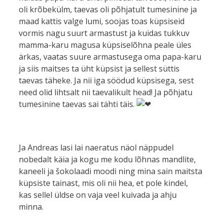
oli krõbekülm, taevas oli põhjatult tumesinine ja
maad kattis valge lumi, soojas toas küpsiseid
vormis nagu suurt armastust ja kuidas tukkuv
mamma-karu magusa küpsiselõhna peale üles
ärkas, vaatas suure armastusega oma papa-karu
ja siis maitses ta üht küpsist ja sellest süttis
taevas täheke. Ja nii iga söödud küpsisega, sest
need olid lihtsalt nii taevalikult head! Ja põhjatu
tumesinine taevas sai tähti täis.
Ja Andreas lasi lai naeratus näol näppudel
nobedalt käia ja kogu me kodu lõhnas mandlite,
kaneeli ja šokolaadi moodi ning mina sain maitsta
küpsiste tainast, mis oli nii hea, et pole kindel,
kas sellel üldse on vaja veel kuivada ja ahju
minna.