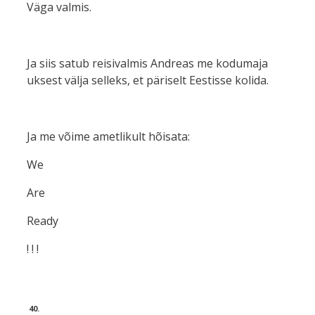
Väga valmis.
Ja siis satub reisivalmis Andreas me kodumaja
uksest välja selleks, et päriselt Eestisse kolida.
Ja me võime ametlikult hõisata:
We
Are
Ready
! ! !
40.