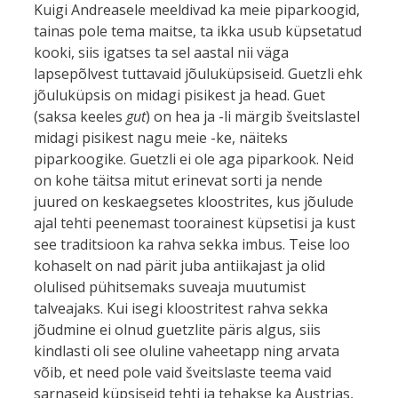
Kuigi Andreasele meeldivad ka meie piparkoogid,
tainas pole tema maitse, ta ikka usub küpsetatud
kooki, siis igatses ta sel aastal nii väga
lapsepõlvest tuttavaid jõuluküpsiseid. Guetzli ehk
jõuluküpsis on midagi pisikest ja head. Guet
(saksa keeles
gut
) on hea ja -li märgib šveitslastel
midagi pisikest nagu meie -ke, näiteks
piparkoogike. Guetzli ei ole aga piparkook. Neid
on kohe täitsa mitut erinevat sorti ja nende
juured on keskaegsetes kloostrites, kus jõulude
ajal tehti peenemast toorainest küpsetisi ja kust
see traditsioon ka rahva sekka imbus. Teise loo
kohaselt on nad pärit juba antiikajast ja olid
olulised pühitsemaks suveaja muutumist
talveajaks. Kui isegi kloostritest rahva sekka
jõudmine ei olnud guetzlite päris algus, siis
kindlasti oli see oluline vaheetapp ning arvata
võib, et need pole vaid šveitslaste teema vaid
sarnaseid küpsiseid tehti ja tehakse ka Austrias,