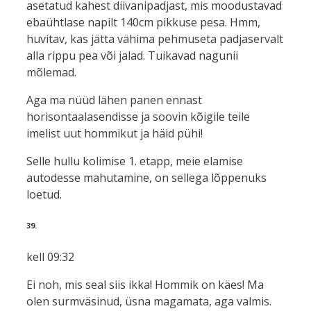
asetatud kahest diivanipadjast, mis moodustavad
ebaühtlase napilt 140cm pikkuse pesa. Hmm,
huvitav, kas jätta vähima pehmuseta padjaservalt
alla rippu pea või jalad. Tuikavad nagunii
mõlemad.
Aga ma nüüd lähen panen ennast
horisontaalasendisse ja soovin kõigile teile
imelist uut hommikut ja häid pühi!
Selle hullu kolimise 1. etapp, meie elamise
autodesse mahutamine, on sellega lõppenuks
loetud.
39.
kell 09:32
Ei noh, mis seal siis ikka! Hommik on käes! Ma
olen surmväsinud, üsna magamata, aga valmis.