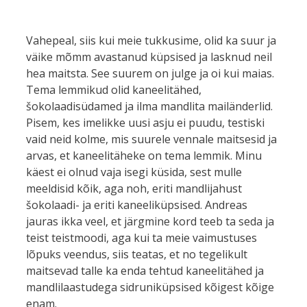
Vahepeal, siis kui meie tukkusime, olid ka suur ja
väike mõmm avastanud küpsised ja lasknud neil
hea maitsta. See suurem on julge ja oi kui maias.
Tema lemmikud olid kaneelitähed,
šokolaadisüdamed ja ilma mandlita mailänderlid.
Pisem, kes imelikke uusi asju ei puudu, testiski
vaid neid kolme, mis suurele vennale maitsesid ja
arvas, et kaneelitäheke on tema lemmik. Minu
käest ei olnud vaja isegi küsida, sest mulle
meeldisid kõik, aga noh, eriti mandlijahust
šokolaadi- ja eriti kaneeliküpsised. Andreas
jauras ikka veel, et järgmine kord teeb ta seda ja
teist teistmoodi, aga kui ta meie vaimustuses
lõpuks veendus, siis teatas, et no tegelikult
maitsevad talle ka enda tehtud kaneelitähed ja
mandlilaastudega sidruniküpsised kõigest kõige
enam.