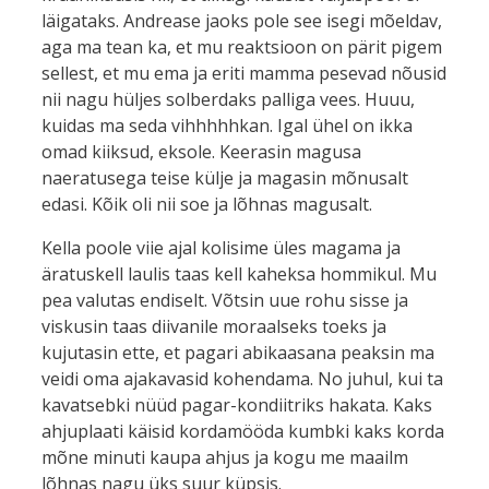
läigataks. Andrease jaoks pole see isegi mõeldav,
aga ma tean ka, et mu reaktsioon on pärit pigem
sellest, et mu ema ja eriti mamma pesevad nõusid
nii nagu hüljes solberdaks palliga vees. Huuu,
kuidas ma seda vihhhhhkan. Igal ühel on ikka
omad kiiksud, eksole. Keerasin magusa
naeratusega teise külje ja magasin mõnusalt
edasi. Kõik oli nii soe ja lõhnas magusalt.
Kella poole viie ajal kolisime üles magama ja
äratuskell laulis taas kell kaheksa hommikul. Mu
pea valutas endiselt. Võtsin uue rohu sisse ja
viskusin taas diivanile moraalseks toeks ja
kujutasin ette, et pagari abikaasana peaksin ma
veidi oma ajakavasid kohendama. No juhul, kui ta
kavatsebki nüüd pagar-kondiitriks hakata. Kaks
ahjuplaati käisid kordamööda kumbki kaks korda
mõne minuti kaupa ahjus ja kogu me maailm
lõhnas nagu üks suur küpsis.