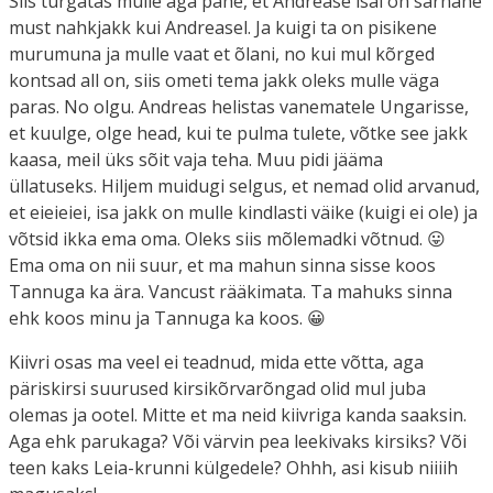
Siis turgatas mulle aga pähe, et Andrease isal on sarnane
must nahkjakk kui Andreasel. Ja kuigi ta on pisikene
murumuna ja mulle vaat et õlani, no kui mul kõrged
kontsad all on, siis ometi tema jakk oleks mulle väga
paras. No olgu. Andreas helistas vanematele Ungarisse,
et kuulge, olge head, kui te pulma tulete, võtke see jakk
kaasa, meil üks sõit vaja teha. Muu pidi jääma
üllatuseks. Hiljem muidugi selgus, et nemad olid arvanud,
et eieieiei, isa jakk on mulle kindlasti väike (kuigi ei ole) ja
võtsid ikka ema oma. Oleks siis mõlemadki võtnud. 😛
Ema oma on nii suur, et ma mahun sinna sisse koos
Tannuga ka ära. Vancust rääkimata. Ta mahuks sinna
ehk koos minu ja Tannuga ka koos. 😀
Kiivri osas ma veel ei teadnud, mida ette võtta, aga
päriskirsi suurused kirsikõrvarõngad olid mul juba
olemas ja ootel. Mitte et ma neid kiivriga kanda saaksin.
Aga ehk parukaga? Või värvin pea leekivaks kirsiks? Või
teen kaks Leia-krunni külgedele? Ohhh, asi kisub niiiih