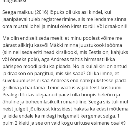
magusaks!
Seega maikuu (2016) lõpuks oli üks asi kindel, kui
jaanipäeval tuleb registreerimine, siis me lendame sinna
oma mustal lohel ja minul olen kirss tordil. Või draakonil!
Ma olin endiselt seda meelt, et minu poolest võime me
pärast allkirju kasvõi Mäkki minna juustukooki sööma
(siin neil seda eriti head kirsikooki, mis Eestis on, kahjuks
või õnneks pole), aga Andreas tahtis hirmsasti ikka
pärispeo moodi pidu ka pidada. No ja kui allkiri on antud
ja draakon on pargitud, mis siis saab? Oli ka ilmne, et
suvekuumuses ei saa Andreas end nahkpükstesse jääda
grillima ja hautama. Teine vaatus vajab teist kostüümi.
Pealegi tõotas ülejäänud päev tulla hoopis heleõrn ja
õhuline ja boheemlasikult romantiline. Seega siis tuli mul
neist julgelt jõulistest kirssidest hakata ka edasi mõtlema
ja leida endale ka midagi helgemalt kergemat selga. 1
pulm 2 kleiti ja see on vaid kogu ürituse esimene osa! 😉