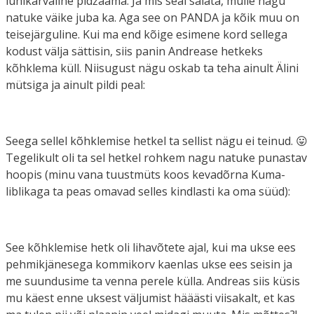
lühikarvaline pidžaama. Ja mis seal salata, mulle nagu
natuke väike juba ka. Aga see on PANDA ja kõik muu on
teisejärguline. Kui ma end kõige esimene kord sellega
kodust välja sättisin, siis panin Andrease hetkeks
kõhklema küll. Niisugust nägu oskab ta teha ainult Älini
mütsiga ja ainult pildi peal:
Seega sellel kõhklemise hetkel ta sellist nägu ei teinud. 😛
Tegelikult oli ta sel hetkel rohkem nagu natuke punastav
hoopis (minu vana tuustmüts koos kevadõrna Kuma-
liblikaga ta peas omavad selles kindlasti ka oma süüd):
See kõhklemise hetk oli lihavõtete ajal, kui ma ukse ees
pehmikjänesega kommikorv kaenlas ukse ees seisin ja
me suundusime ta venna perele külla. Andreas siis küsis
mu käest enne uksest väljumist hääästi viisakalt, et kas