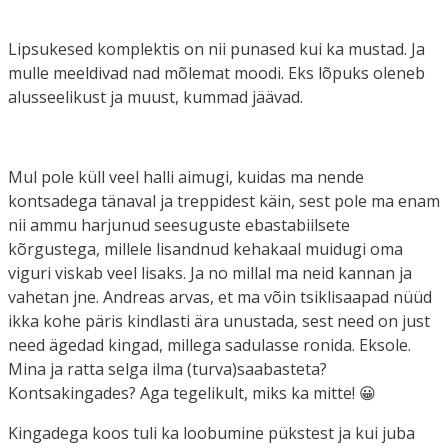
Lipsukesed komplektis on nii punased kui ka mustad. Ja
mulle meeldivad nad mõlemat moodi. Eks lõpuks oleneb
alusseelikust ja muust, kummad jäävad.
Mul pole küll veel halli aimugi, kuidas ma nende
kontsadega tänaval ja treppidest käin, sest pole ma enam
nii ammu harjunud seesuguste ebastabiilsete
kõrgustega, millele lisandnud kehakaal muidugi oma
viguri viskab veel lisaks. Ja no millal ma neid kannan ja
vahetan jne. Andreas arvas, et ma võin tsiklisaapad nüüd
ikka kohe päris kindlasti ära unustada, sest need on just
need ägedad kingad, millega sadulasse ronida. Eksole.
Mina ja ratta selga ilma (turva)saabasteta?
Kontsakingades? Aga tegelikult, miks ka mitte! 😀
Kingadega koos tuli ka loobumine pükstest ja kui juba