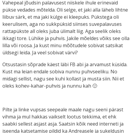
Vahepeal jõudsin palavusest niiskele ihule erinevaid
pükse vedades mõtelda. Oli selge, et jaki alla läheb lihtne
liibuv särk, et ma jaki külge ei kleepuks. Pükstega oli
keerulisem, aga no sukkpüksid siinses suvepalavuses
rattapükste all oleks juba ülimalt liig. Aga seelik oleks
ikkagi tore. Lühike ja puhvis. Jakile mõeldes võiks see olla
lilla või roosa. Ja kust minu mõõtudele sobivat satsikat
üldsegi leida. Ja veel sobivat värvi?
Otsustasin sõprade käest läbi FB abi ja arvamust küsida.
Kust ma leian endale sobiva nunnu puhvseeliku. No
midagi sellist, nagu see kuhi kollast ja musta siin. Nii et
oleks kohev-kahar-puhvis ja nunnu kah 🙂
Pilte ja linke vupsas seepeale maale nagu seeni pärast
vihma ja mul hakkas vaikselt lootus tekkima, et ehk
saabki sellest asjast asja. Saatsin kõik need interneti ja
iseenda katsetamise pildid ka Andreasele ja sukeldusin