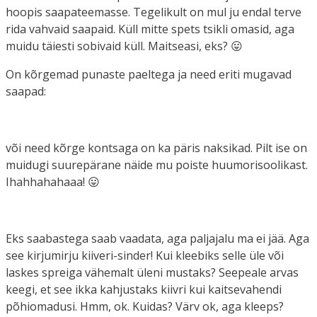
hoopis saapateemasse. Tegelikult on mul ju endal terve
rida vahvaid saapaid. Küll mitte spets tsikli omasid, aga
muidu täiesti sobivaid küll. Maitseasi, eks? 😛
On kõrgemad punaste paeltega ja need eriti mugavad
saapad:
või need kõrge kontsaga on ka päris naksikad. Pilt ise on
muidugi suurepärane näide mu poiste huumorisoolikast.
Ihahhahahaaa! 😛
Eks saabastega saab vaadata, aga paljajalu ma ei jää. Aga
see kirjumirju kiiveri-sinder! Kui kleebiks selle üle või
laskes spreiga vähemalt üleni mustaks? Seepeale arvas
keegi, et see ikka kahjustaks kiivri kui kaitsevahendi
põhiomadusi. Hmm, ok. Kuidas? Värv ok, aga kleeps?