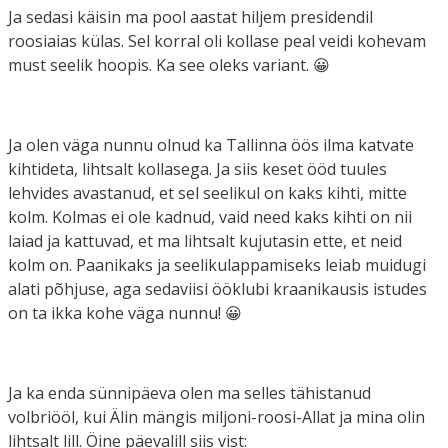
Ja sedasi käisin ma pool aastat hiljem presidendil
roosiaias külas. Sel korral oli kollase peal veidi kohevam
must seelik hoopis. Ka see oleks variant. 😀
Ja olen väga nunnu olnud ka Tallinna öös ilma katvate
kihtideta, lihtsalt kollasega. Ja siis keset ööd tuules
lehvides avastanud, et sel seelikul on kaks kihti, mitte
kolm. Kolmas ei ole kadnud, vaid need kaks kihti on nii
laiad ja kattuvad, et ma lihtsalt kujutasin ette, et neid
kolm on. Paanikaks ja seelikulappamiseks leiab muidugi
alati põhjuse, aga sedaviisi ööklubi kraanikausis istudes
on ta ikka kohe väga nunnu! 😀
Ja ka enda sünnipäeva olen ma selles tähistanud
volbriööl, kui Älin mängis miljoni-roosi-Allat ja mina olin
lihtsalt lill. Öine päevalill siis vist: