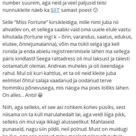
number suurem, aga neid ja veel paljusid teisi
nunnukleite näeb ka
SIIT
samast poest 🙂
Selle “Miss Fortune” kirsikleidiga, mille nimi juba nii
ahvatlev on, et sellega saabki vaid oma uuele elule vastu
kihutada (fortune ingl k – õnn, varandus, saatus, edukus,
elutee, õnnejumalanna), võin ma tsikli selga iga kell
ronida ja enda abielu registreerimisele lähen ma sellega
päris kindlasti! Seega rattadress oli mul laksust ja täiesti
ootamatult olemas. Andreas muheles ja oli iseendaga
rahul. Mul oli kuri kahtlus, et ta oli neid kleite juba
eelmisel õhtul salaja vaadanud ja oodanud terve
hommiku põnevusega, mis näoga ma poes lolliks lähen.
On alles… Ants! 😀
Niih, aga selleks, et see asi rohkem kohev püsiks, sest
niisama on ta küll marulahedalt lai, aga veidi liiga pikk,
selleks on mul vaja ikkagi alusseelikut. Mahlaseid
punaseid, nagu siin pildil, neil polnud. Must on muidugi