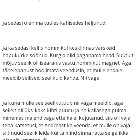
Ja sedasi olen ma tuules kahisedes heljunud:
Ja ka sedasi kell 5 hommikul kesklinnas värskeid
hapukurke söönud. Kurgid olid paganama head. Süütult
mõjuv seelik oli iseäranis vastu hommikut magnet. Aga
tähelepanust hoolimata veendusin, et mulle endale
meeldib selliseid seelikuid kanda. Nii väga.
Ja kuna mulle see seelikutüüp nii väga meeldib, aga
sellelt oli üks-kaks kihti puudu ja no kollasega pulma
minemas ma end väga ette ka ei kujutanud, siis oli vaja
teha katsetusi, et Andreast ka veenda, et mulle on vaja
siit nüüd seelik leida kui ta mind sinna ratta selga ikka