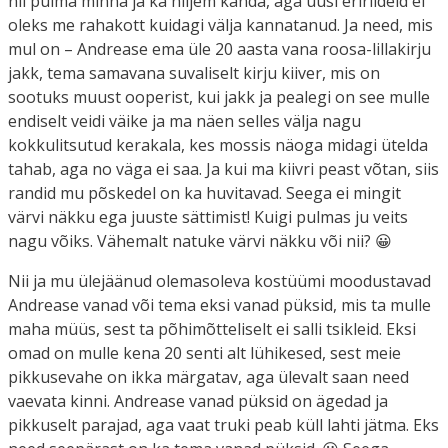
nii pulma minna ja ka hiljem kanda, aga uusi eririideid ei
oleks me rahakott kuidagi välja kannatanud. Ja need, mis
mul on – Andrease ema üle 20 aasta vana roosa-lillakirju
jakk, tema samavana suvaliselt kirju kiiver, mis on
sootuks muust ooperist, kui jakk ja pealegi on see mulle
endiselt veidi väike ja ma näen selles välja nagu
kokkulitsutud kerakala, kes mossis näoga midagi ütelda
tahab, aga no väga ei saa. Ja kui ma kiivri peast võtan, siis
randid mu põskedel on ka huvitavad. Seega ei mingit
värvi näkku ega juuste sättimist! Kuigi pulmas ju veits
nagu võiks. Vähemalt natuke värvi näkku või nii? 😀
Nii ja mu ülejäänud olemasoleva kostüümi moodustavad
Andrease vanad või tema eksi vanad püksid, mis ta mulle
maha müüs, sest ta põhimõtteliselt ei salli tsikleid. Eksi
omad on mulle kena 20 senti alt lühikesed, sest meie
pikkusevahe on ikka märgatav, aga ülevalt saan need
vaevata kinni. Andrease vanad püksid on ägedad ja
pikkuselt parajad, aga vaat truki peab küll lahti jätma. Eks