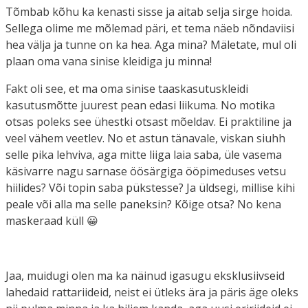
Tõmbab kõhu ka kenasti sisse ja aitab selja sirge hoida.
Sellega olime me mõlemad päri, et tema näeb nõndaviisi
hea välja ja tunne on ka hea. Aga mina? Mäletate, mul oli
plaan oma vana sinise kleidiga ju minna!
Fakt oli see, et ma oma sinise taaskasutuskleidi
kasutusmõtte juurest pean edasi liikuma. No motika
otsas poleks see ühestki otsast mõeldav. Ei praktiline ja
veel vähem veetlev. No et astun tänavale, viskan siuhh
selle pika lehviva, aga mitte liiga laia saba, üle vasema
käsivarre nagu sarnase öösärgiga ööpimeduses vetsu
hiilides? Või topin saba pükstesse? Ja üldsegi, millise kihi
peale või alla ma selle paneksin? Kõige otsa? No kena
maskeraad küll 😀
Jaa, muidugi olen ma ka näinud igasugu eksklusiivseid
lahedaid rattariideid, neist ei ütleks ära ja päris äge oleks