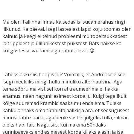
Ma olen Tallinna linnas ka sedaviisi südamerahus ringi
liikunud. Ka päeval. Isegi lasteaiast lapsi koju toomas olen
käinud ja keegi ei teinud probleemi mu topeltsukkadest
ja trippidest ja ülilühikestest pükstest. Bäts näikse ka
kõrgustesse vaatamisega rahul olevat 😉
Läheks äkki siis hoopis nii? Võimalik, et Andreasele see
isegi meeldiks mingi hullu minuliku alternatiivina. Aga
tema sõpru ma vist sel korral traumeerima ei hakka,
enamusi näen nagunii esimest korda ju. Kuigi tegelikult
kõige suuremad krambid saaks mu enda ema. Tuleks
kähku annaks oma tunnistajaallkirja ära, et seesugusest
minust lahti saada, aga peole vast ei julgeks tulla, silmad
oleks häbi täis. Nagu siis, kui ma ema 50ndaks
sünnipäevaks end esimesest korda kiilaks ajasin ja isa