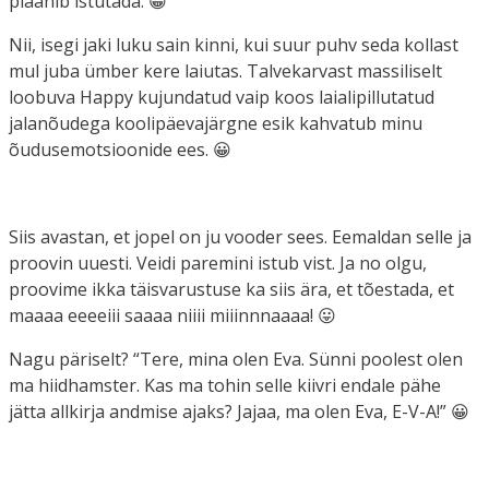
plaanib istutada. 😀
Nii, isegi jaki luku sain kinni, kui suur puhv seda kollast
mul juba ümber kere laiutas. Talvekarvast massiliselt
loobuva Happy kujundatud vaip koos laialipillutatud
jalanõudega koolipäevajärgne esik kahvatub minu
õudusemotsioonide ees. 😀
Siis avastan, et jopel on ju vooder sees. Eemaldan selle ja
proovin uuesti. Veidi paremini istub vist. Ja no olgu,
proovime ikka täisvarustuse ka siis ära, et tõestada, et
maaaa eeeeiii saaaa niiii miiinnnaaaa! 😛
Nagu päriselt? “Tere, mina olen Eva. Sünni poolest olen
ma hiidhamster. Kas ma tohin selle kiivri endale pähe
jätta allkirja andmise ajaks? Jajaa, ma olen Eva, E-V-A!” 😀