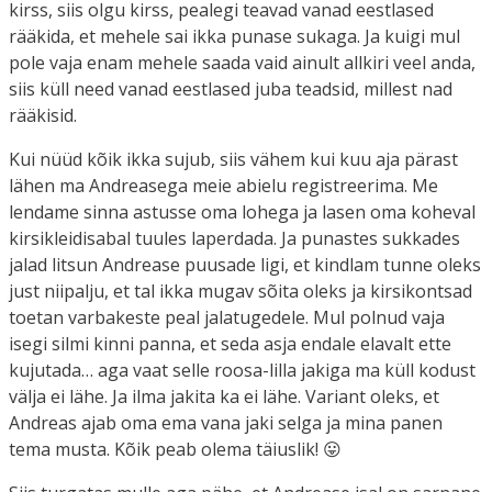
kirss, siis olgu kirss, pealegi teavad vanad eestlased
rääkida, et mehele sai ikka punase sukaga. Ja kuigi mul
pole vaja enam mehele saada vaid ainult allkiri veel anda,
siis küll need vanad eestlased juba teadsid, millest nad
rääkisid.
Kui nüüd kõik ikka sujub, siis vähem kui kuu aja pärast
lähen ma Andreasega meie abielu registreerima. Me
lendame sinna astusse oma lohega ja lasen oma koheval
kirsikleidisabal tuules laperdada. Ja punastes sukkades
jalad litsun Andrease puusade ligi, et kindlam tunne oleks
just niipalju, et tal ikka mugav sõita oleks ja kirsikontsad
toetan varbakeste peal jalatugedele. Mul polnud vaja
isegi silmi kinni panna, et seda asja endale elavalt ette
kujutada… aga vaat selle roosa-lilla jakiga ma küll kodust
välja ei lähe. Ja ilma jakita ka ei lähe. Variant oleks, et
Andreas ajab oma ema vana jaki selga ja mina panen
tema musta. Kõik peab olema täiuslik! 😛