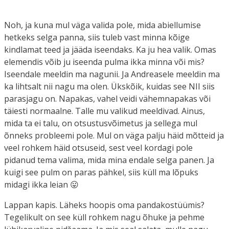
Noh, ja kuna mul väga valida pole, mida abiellumise
hetkeks selga panna, siis tuleb vast minna kõige
kindlamat teed ja jääda iseendaks. Ka ju hea valik. Omas
elemendis võib ju iseenda pulma ikka minna või mis?
Iseendale meeldin ma nagunii. Ja Andreasele meeldin ma
ka lihtsalt nii nagu ma olen. Ükskõik, kuidas see NII siis
parasjagu on. Napakas, vahel veidi vähemnapakas või
täiesti normaalne. Talle mu valikud meeldivad. Ainus,
mida ta ei talu, on otsustusvõimetus ja sellega mul
õnneks probleemi pole. Mul on väga palju häid mõtteid ja
veel rohkem häid otsuseid, sest veel kordagi pole
pidanud tema valima, mida mina endale selga panen. Ja
kuigi see pulm on paras pähkel, siis küll ma lõpuks
midagi ikka leian 😛
Lappan kapis. Läheks hoopis oma pandakostüümis?
Tegelikult on see küll rohkem nagu õhuke ja pehme