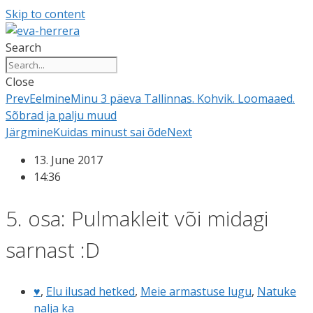
Skip to content
Search
Close
Prev
Eelmine
Minu 3 päeva Tallinnas. Kohvik. Loomaaed.
Sõbrad ja palju muud
Järgmine
Kuidas minust sai õde
Next
13. June 2017
14:36
5. osa: Pulmakleit või midagi
sarnast :D
♥
,
Elu ilusad hetked
,
Meie armastuse lugu
,
Natuke
nalja ka