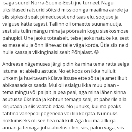
isaga suurel Norra-Soome-Eesti jne turneel. Nagu
üksildased ratsurid sõitsid missiooniga maailma äärele ja
siis siplesid sealt pimedusest end taas elu, soojuse ja
valguse kätte tagasi. Tallinn oli omaette suunamuutja,
sest siis tulin mängu mina ja pöörasin kogu sisekosmose
pahupidi. Ühe jaoks totaalselt, teise jaoks natuke ka, sest
esimese elu ja õnn lähevad talle väga korda. Ütle siis neid
hulle kaasaja viikinginaisi sealt Põhjalast. 😛
Andrease nägemuses järgi pidin ka mina tema ratta selga
istuma, et abiellu astuda. No et koos on ikka hullult
uhkem ja huvitavam külavalitsuse ette sõita ja ametlikult
abikaasadeks saada. Mul oli esialgu ikka muu plaan –
tema mingu või paljalt ja pea peal, aga mina lähen sinna
asutusse üksinda ja kohtun temaga seal, et paberile alla
kirjutada ja siis vaatab edasi. No juhuks, kui ma peaks
tahtma vahepeal põgeneda või lilli korjata. Nunnuks
nokkimiseks oli see hea nali küll. Aga kui ma allkirja
annan ja temaga juba abielus olen, siis, palun väga, siis