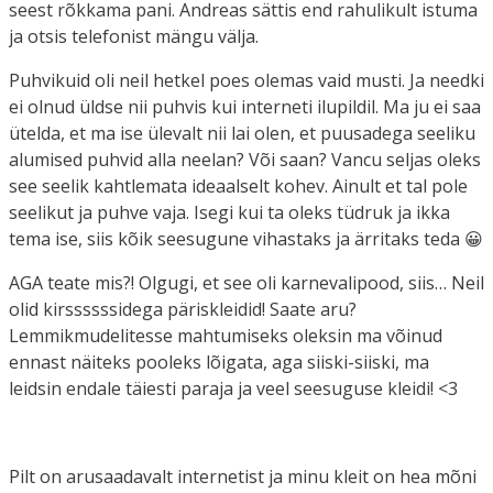
seest rõkkama pani. Andreas sättis end rahulikult istuma
ja otsis telefonist mängu välja.
Puhvikuid oli neil hetkel poes olemas vaid musti. Ja needki
ei olnud üldse nii puhvis kui interneti ilupildil. Ma ju ei saa
ütelda, et ma ise ülevalt nii lai olen, et puusadega seeliku
alumised puhvid alla neelan? Või saan? Vancu seljas oleks
see seelik kahtlemata ideaalselt kohev. Ainult et tal pole
seelikut ja puhve vaja. Isegi kui ta oleks tüdruk ja ikka
tema ise, siis kõik seesugune vihastaks ja ärritaks teda 😀
AGA teate mis?! Olgugi, et see oli karnevalipood, siis… Neil
olid kirssssssidega päriskleidid! Saate aru?
Lemmikmudelitesse mahtumiseks oleksin ma võinud
ennast näiteks pooleks lõigata, aga siiski-siiski, ma
leidsin endale täiesti paraja ja veel seesuguse kleidi! <3
Pilt on arusaadavalt internetist ja minu kleit on hea mõni