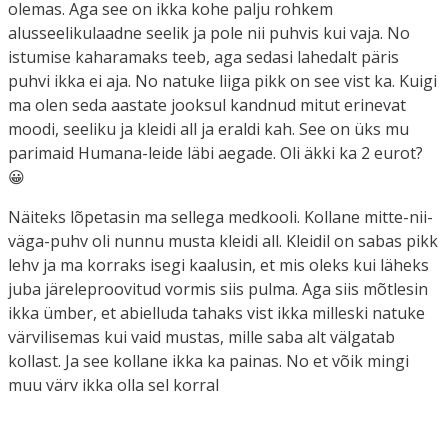
olemas. Aga see on ikka kohe palju rohkem
alusseelikulaadne seelik ja pole nii puhvis kui vaja. No
istumise kaharamaks teeb, aga sedasi lahedalt päris
puhvi ikka ei aja. No natuke liiga pikk on see vist ka. Kuigi
ma olen seda aastate jooksul kandnud mitut erinevat
moodi, seeliku ja kleidi all ja eraldi kah. See on üks mu
parimaid Humana-leide läbi aegade. Oli äkki ka 2 eurot?
😀
Näiteks lõpetasin ma sellega medkooli. Kollane mitte-nii-
väga-puhv oli nunnu musta kleidi all. Kleidil on sabas pikk
lehv ja ma korraks isegi kaalusin, et mis oleks kui läheks
juba järeleproovitud vormis siis pulma. Aga siis mõtlesin
ikka ümber, et abielluda tahaks vist ikka milleski natuke
värvilisemas kui vaid mustas, mille saba alt välgatab
kollast. Ja see kollane ikka ka painas. No et võik mingi
muu värv ikka olla sel korral