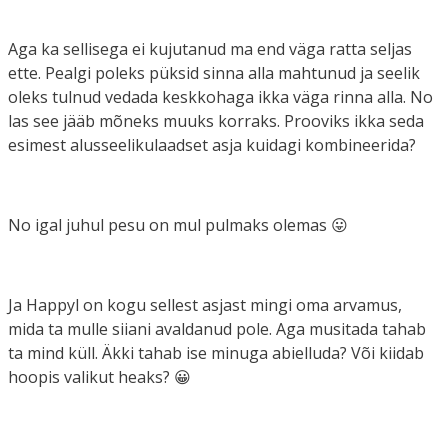
Aga ka sellisega ei kujutanud ma end väga ratta seljas
ette. Pealgi poleks püksid sinna alla mahtunud ja seelik
oleks tulnud vedada keskkohaga ikka väga rinna alla. No
las see jääb mõneks muuks korraks. Prooviks ikka seda
esimest alusseelikulaadset asja kuidagi kombineerida?
No igal juhul pesu on mul pulmaks olemas 😛
Ja Happyl on kogu sellest asjast mingi oma arvamus,
mida ta mulle siiani avaldanud pole. Aga musitada tahab
ta mind küll. Äkki tahab ise minuga abielluda? Või kiidab
hoopis valikut heaks? 😀