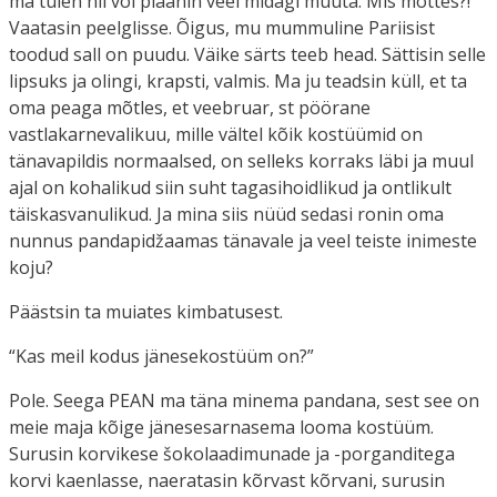
ma tulen nii või plaanin veel midagi muuta. Mis mõttes?!
Vaatasin peelglisse. Õigus, mu mummuline Pariisist
toodud sall on puudu. Väike särts teeb head. Sättisin selle
lipsuks ja olingi, krapsti, valmis. Ma ju teadsin küll, et ta
oma peaga mõtles, et veebruar, st pöörane
vastlakarnevalikuu, mille vältel kõik kostüümid on
tänavapildis normaalsed, on selleks korraks läbi ja muul
ajal on kohalikud siin suht tagasihoidlikud ja ontlikult
täiskasvanulikud. Ja mina siis nüüd sedasi ronin oma
nunnus pandapidžaamas tänavale ja veel teiste inimeste
koju?
Päästsin ta muiates kimbatusest.
“Kas meil kodus jänesekostüüm on?”
Pole. Seega PEAN ma täna minema pandana, sest see on
meie maja kõige jänesesarnasema looma kostüüm.
Surusin korvikese šokolaadimunade ja -porganditega
korvi kaenlasse, naeratasin kõrvast kõrvani, surusin