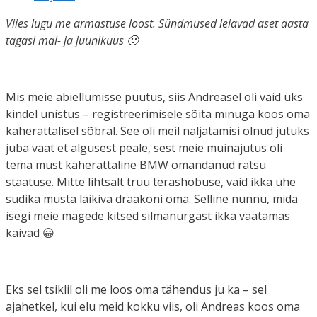
Viies lugu me armastuse loost. Sündmused leiavad aset aasta
tagasi mai- ja juunikuus 🙂
Mis meie abiellumisse puutus, siis Andreasel oli vaid üks
kindel unistus – registreerimisele sõita minuga koos oma
kaherattalisel sõbral. See oli meil naljatamisi olnud jutuks
juba vaat et algusest peale, sest meie muinajutus oli
tema must kaherattaline BMW omandanud ratsu
staatuse. Mitte lihtsalt truu terashobuse, vaid ikka ühe
südika musta läikiva draakoni oma. Selline nunnu, mida
isegi meie mägede kitsed silmanurgast ikka vaatamas
käivad 😀
Eks sel tsiklil oli me loos oma tähendus ju ka – sel
ajahetkel, kui elu meid kokku viis, oli Andreas koos oma