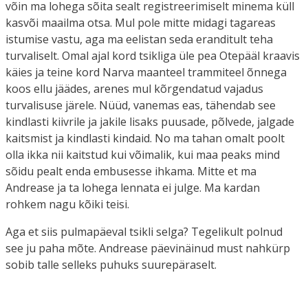
võin ma lohega sõita sealt registreerimiselt minema küll
kasvõi maailma otsa. Mul pole mitte midagi tagareas
istumise vastu, aga ma eelistan seda eranditult teha
turvaliselt. Omal ajal kord tsikliga üle pea Otepääl kraavis
käies ja teine kord Narva maanteel trammiteel õnnega
koos ellu jäädes, arenes mul kõrgendatud vajadus
turvalisuse järele. Nüüd, vanemas eas, tähendab see
kindlasti kiivrile ja jakile lisaks puusade, põlvede, jalgade
kaitsmist ja kindlasti kindaid. No ma tahan omalt poolt
olla ikka nii kaitstud kui võimalik, kui maa peaks mind
sõidu pealt enda embusesse ihkama. Mitte et ma
Andrease ja ta lohega lennata ei julge. Ma kardan
rohkem nagu kõiki teisi.
Aga et siis pulmapäeval tsikli selga? Tegelikult polnud
see ju paha mõte. Andrease päevinäinud must nahkürp
sobib talle selleks puhuks suurepäraselt.