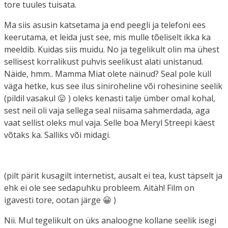
tore tuules tuisata.
Ma siis asusin katsetama ja end peegli ja telefoni ees
keerutama, et leida just see, mis mulle tõeliselt ikka ka
meeldib. Kuidas siis muidu. No ja tegelikult olin ma ühest
sellisest korralikust puhvis seelikust alati unistanud.
Näide, hmm.. Mamma Miat olete näinud? Seal pole küll
väga hetke, kus see ilus siniroheline või rohesinine seelik
(pildil vasakul 😛 ) oleks kenasti talje ümber omal kohal,
sest neil oli vaja sellega seal niisama sahmerdada, aga
vaat sellist oleks mul vaja. Selle boa Meryl Streepi käest
võtaks ka. Salliks või midagi.
(pilt pärit kusagilt internetist, ausalt ei tea, kust täpselt ja
ehk ei ole see sedapuhku probleem. Aitäh! Film on
igavesti tore, ootan järge 😀 )
Nii. Mul tegelikult on üks analoogne kollane seelik isegi