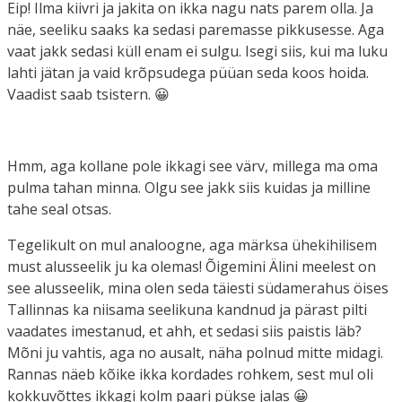
Eip! Ilma kiivri ja jakita on ikka nagu nats parem olla. Ja
näe, seeliku saaks ka sedasi paremasse pikkusesse. Aga
vaat jakk sedasi küll enam ei sulgu. Isegi siis, kui ma luku
lahti jätan ja vaid krõpsudega püüan seda koos hoida.
Vaadist saab tsistern. 😀
Hmm, aga kollane pole ikkagi see värv, millega ma oma
pulma tahan minna. Olgu see jakk siis kuidas ja milline
tahe seal otsas.
Tegelikult on mul analoogne, aga märksa ühekihilisem
must alusseelik ju ka olemas! Õigemini Älini meelest on
see alusseelik, mina olen seda täiesti südamerahus öises
Tallinnas ka niisama seelikuna kandnud ja pärast pilti
vaadates imestanud, et ahh, et sedasi siis paistis läb?
Mõni ju vahtis, aga no ausalt, näha polnud mitte midagi.
Rannas näeb kõike ikka kordades rohkem, sest mul oli
kokkuvõttes ikkagi kolm paari pükse jalas 😀