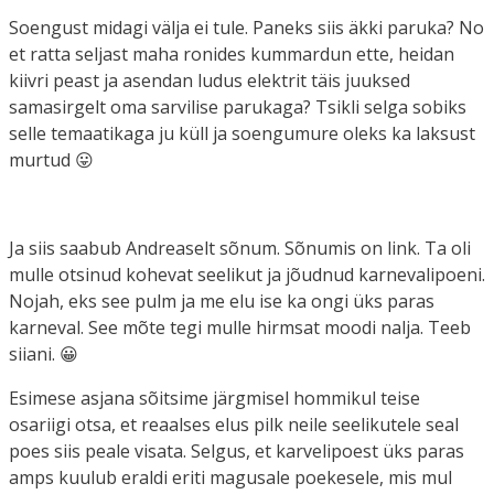
Soengust midagi välja ei tule. Paneks siis äkki paruka? No
et ratta seljast maha ronides kummardun ette, heidan
kiivri peast ja asendan ludus elektrit täis juuksed
samasirgelt oma sarvilise parukaga? Tsikli selga sobiks
selle temaatikaga ju küll ja soengumure oleks ka laksust
murtud 😛
Ja siis saabub Andreaselt sõnum. Sõnumis on link. Ta oli
mulle otsinud kohevat seelikut ja jõudnud karnevalipoeni.
Nojah, eks see pulm ja me elu ise ka ongi üks paras
karneval. See mõte tegi mulle hirmsat moodi nalja. Teeb
siiani. 😀
Esimese asjana sõitsime järgmisel hommikul teise
osariigi otsa, et reaalses elus pilk neile seelikutele seal
poes siis peale visata. Selgus, et karvelipoest üks paras
amps kuulub eraldi eriti magusale poekesele, mis mul