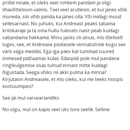
prillid ninale, et oleks veel rohkem pandam ja oligi
lihavõtteloom valmis. Teel veel arutlesin, et kui jänes võib
muneda, siis võib panda ka jänes olla. Või midagi muud
sellesarnast. No juhuks, kui Andreast peaks tabama
kriitikaraje ja ta oma hullu tulevats naist peab kuidagi
vabandama hakkama. Minu jaoks oli ainus, mis tõeliselt
luges, see, et Andrease pisikesele vennatütrele kogu see
värk väga meeldis. Ega iga päev käi tummad suured
inimesed pidžaamas külas. Edaspidi pole mul pandana
ringikulgemise osas tulnud ennast mitte kuidagi
õigustada. Seega võiks nii äkki pulma ka minna?
Kirjutasin Andreasele, et mis oleks, kui me teeks hoopis
kostüümipeo?
See jäi mul varuvariandiks.
No olgu, mul on kapis veel üks tore seelik. Selline: