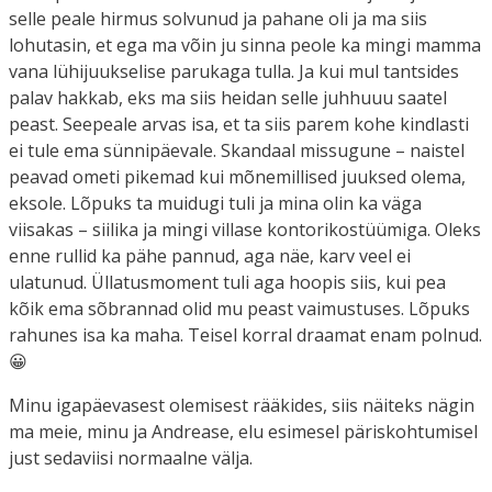
selle peale hirmus solvunud ja pahane oli ja ma siis
lohutasin, et ega ma võin ju sinna peole ka mingi mamma
vana lühijuukselise parukaga tulla. Ja kui mul tantsides
palav hakkab, eks ma siis heidan selle juhhuuu saatel
peast. Seepeale arvas isa, et ta siis parem kohe kindlasti
ei tule ema sünnipäevale. Skandaal missugune – naistel
peavad ometi pikemad kui mõnemillised juuksed olema,
eksole. Lõpuks ta muidugi tuli ja mina olin ka väga
viisakas – siilika ja mingi villase kontorikostüümiga. Oleks
enne rullid ka pähe pannud, aga näe, karv veel ei
ulatunud. Üllatusmoment tuli aga hoopis siis, kui pea
kõik ema sõbrannad olid mu peast vaimustuses. Lõpuks
rahunes isa ka maha. Teisel korral draamat enam polnud.
😀
Minu igapäevasest olemisest rääkides, siis näiteks nägin
ma meie, minu ja Andrease, elu esimesel päriskohtumisel
just sedaviisi normaalne välja.