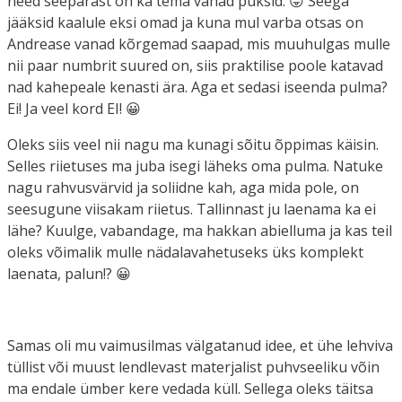
need seepärast on ka tema vanad püksid. 😛 Seega
jääksid kaalule eksi omad ja kuna mul varba otsas on
Andrease vanad kõrgemad saapad, mis muuhulgas mulle
nii paar numbrit suured on, siis praktilise poole katavad
nad kahepeale kenasti ära. Aga et sedasi iseenda pulma?
Ei! Ja veel kord EI! 😀
Oleks siis veel nii nagu ma kunagi sõitu õppimas käisin.
Selles riietuses ma juba isegi läheks oma pulma. Natuke
nagu rahvusvärvid ja soliidne kah, aga mida pole, on
seesugune viisakam riietus. Tallinnast ju laenama ka ei
lähe? Kuulge, vabandage, ma hakkan abielluma ja kas teil
oleks võimalik mulle nädalavahetuseks üks komplekt
laenata, palun!? 😀
Samas oli mu vaimusilmas välgatanud idee, et ühe lehviva
tüllist või muust lendlevast materjalist puhvseeliku võin
ma endale ümber kere vedada küll. Sellega oleks täitsa