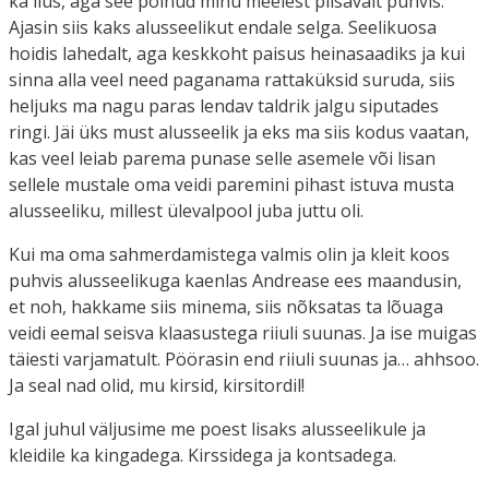
ka ilus, aga see polnud minu meelest piisavalt puhvis.
Ajasin siis kaks alusseelikut endale selga. Seelikuosa
hoidis lahedalt, aga keskkoht paisus heinasaadiks ja kui
sinna alla veel need paganama rattaküksid suruda, siis
heljuks ma nagu paras lendav taldrik jalgu siputades
ringi. Jäi üks must alusseelik ja eks ma siis kodus vaatan,
kas veel leiab parema punase selle asemele või lisan
sellele mustale oma veidi paremini pihast istuva musta
alusseeliku, millest ülevalpool juba juttu oli.
Kui ma oma sahmerdamistega valmis olin ja kleit koos
puhvis alusseelikuga kaenlas Andrease ees maandusin,
et noh, hakkame siis minema, siis nõksatas ta lõuaga
veidi eemal seisva klaasustega riiuli suunas. Ja ise muigas
täiesti varjamatult. Pöörasin end riiuli suunas ja… ahhsoo.
Ja seal nad olid, mu kirsid, kirsitordil!
Igal juhul väljusime me poest lisaks alusseelikule ja
kleidile ka kingadega. Kirssidega ja kontsadega.