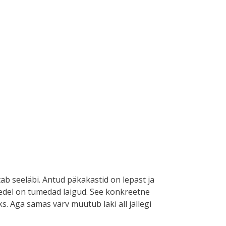
tab seeläbi. Antud päkakastid on lepast ja
õnedel on tumedad laigud. See konkreetne
s. Aga samas värv muutub laki all jällegi