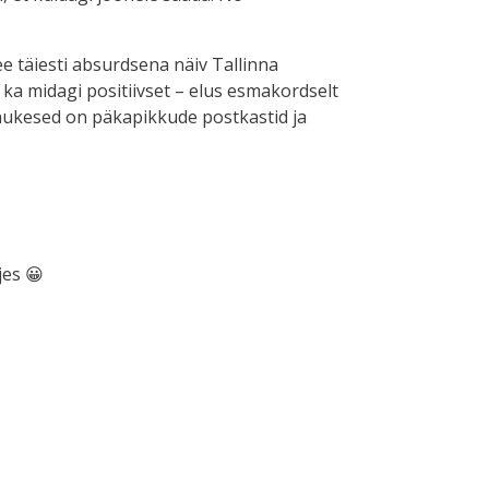
ee täiesti absurdsena näiv Tallinna
 ka midagi positiivset – elus esmakordselt
innukesed on päkapikkude postkastid ja
jes 😀