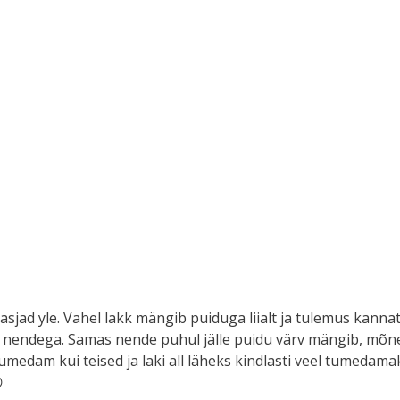
asjad yle. Vahel lakk mängib puiduga liialt ja tulemus kanna
apidi nendega. Samas nende puhul jälle puidu värv mängib, m
umedam kui teised ja laki all läheks kindlasti veel tumedamak
