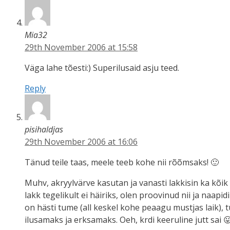
Mia32
29th November 2006 at 15:58
Väga lahe tõesti:) Superilusaid asju teed.
Reply
pisihaldjas
29th November 2006 at 16:06
Tänud teile taas, meele teeb kohe nii rõõmsaks! 🙂
Muhv, akryylvärve kasutan ja vanasti lakkisin ka kõik 
lakk tegelikult ei häiriks, olen proovinud nii ja na
on hästi tume (all keskel kohe peaagu mustjas laik), t
ilusamaks ja erksamaks. Oeh, krdi keeruline jutt sai 