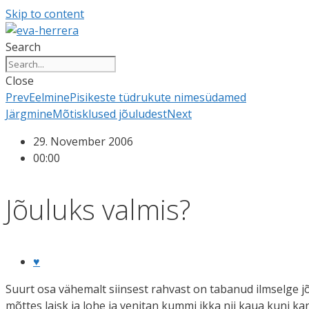
Skip to content
Search
Close
Prev
Eelmine
Pisikeste tüdrukute nimesüdamed
Järgmine
Mõtisklused jõuludest
Next
29. November 2006
00:00
Jõuluks valmis?
♥
Suurt osa vähemalt siinsest rahvast on tabanud ilmselge j
mõttes laisk ja lohe ja venitan kummi ikka nii kaua kuni ka