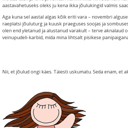
aastavahetuseks oleks ju kena ikka jõulukingid valmis saa
Aga kuna sel aastal algas kõik eriti vara – novembri algus
raeplatsi jõuluturg ja kuusk praeguses soojas ja sombuses 
olen end yletanud ja alustanud varakult – terve aknalaud 
veinupudeli-karbid, mida mina lihtsalt pisikese panipaigana
Nii, et jõulud ongi käes. Täiesti uskumatu. Seda enam, et a