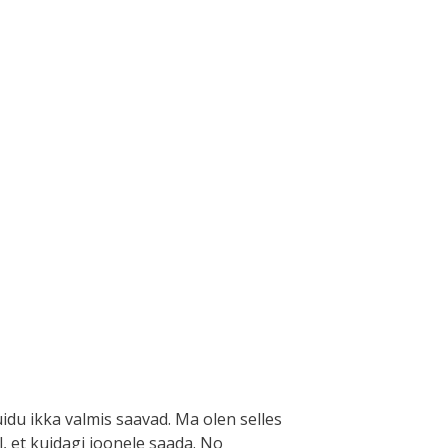
du ikka valmis saavad. Ma olen selles
l, et kuidagi joonele saada. No