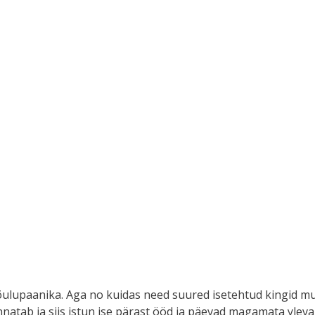
õulupaanika. Aga no kuidas need suured isetehtud kingid mui
nnatab ja siis istun ise pärast ööd ja päevad magamata yleva