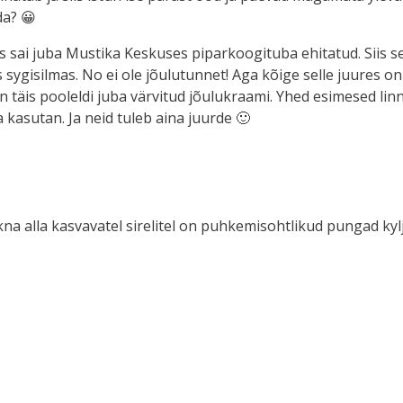
da? 😀
es sai juba Mustika Keskuses piparkoogituba ehitatud. Siis s
sygisilmas. No ei ole jõulutunnet! Aga kõige selle juures on
on täis pooleldi juba värvitud jõulukraami. Yhed esimesed l
 kasutan. Ja neid tuleb aina juurde 🙂
kna alla kasvavatel sirelitel on puhkemisohtlikud pungad kyl