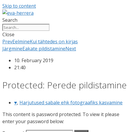
Skip to content
Search
Close
Prev
Eelmine
Kui tähtedes on kirjas
Järgmine
Eakate pildistamine
Next
10. February 2019
21:40
Protected: Perede pildistamine
♥
,
Harjutused sabale ehk fotograafiks kasvamine
This content is password protected. To view it please
enter your password below: