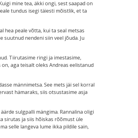
 Kuigi mine tea, äkki ongi, sest saapad on
ale tundus isegi täiesti mõistlik, et ta
al hea peale võtta, kui ta seal metsas
le suutnud nendeni siin veel jõuda. Ju
ud. Tiirutasime ringi ja imestasime,
on, aga teisalt oleks Andreas eelistanud
dasse männimetsa. See mets jäi sel korral
ervast hämaraks, siis otsustasime asja
 äärde sulgpalli mängima. Rannalina oligi
 ta sirutas ja siis hõiskas rõõmust üle
a selle langeva lume ikka pildile sain,