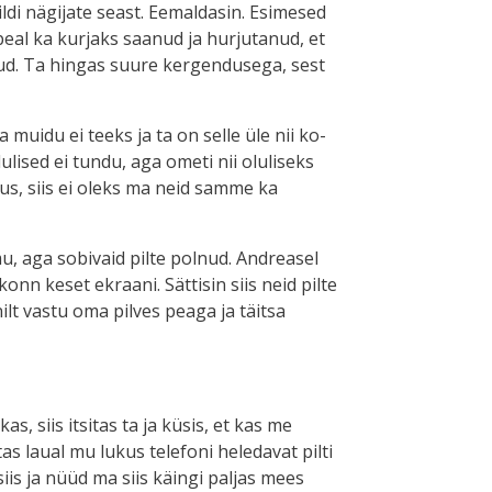
ldi nägijate seast. Eemaldasin. Esimesed
eal ka kurjaks saanud ja hurjutanud, et
tud. Ta hingas suure kergendusega, sest
muidu ei teeks ja ta on selle üle nii ko-
lised ei tundu, aga ometi nii oluliseks
us, siis ei oleks ma neid samme ka
u, aga sobivaid pilte polnud. Andreasel
nn keset ekraani. Sättisin siis neid pilte
ilt vastu oma pilves peaga ja täitsa
s, siis itsitas ta ja küsis, et kas me
tas laual mu lukus telefoni heledavat pilti
iis ja nüüd ma siis käingi paljas mees