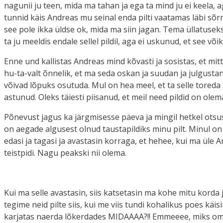
nagunii ju teen, mida ma tahan ja ega ta mind ju ei keela,
tunnid käis Andreas mu seinal enda pilti vaatamas läbi sõ
see pole ikka üldse ok, mida ma siin jagan. Tema üllatuse
ta ju meeldis endale sellel pildil, aga ei uskunud, et see võik
Enne und kallistas Andreas mind kõvasti ja sosistas, et mitt
hu-ta-valt õnnelik, et ma seda oskan ja suudan ja julgustan
võivad lõpuks osutuda. Mul on hea meel, et ta selle toreda 
astunud. Oleks täiesti piisanud, et meil need pildid on olem
Põnevust jagus ka järgmisesse päeva ja mingil hetkel otsu
on aegade algusest olnud taustapildiks minu pilt. Minul on o
edasi ja tagasi ja avastasin korraga, et hehee, kui ma üle A
teistpidi. Nagu peakski nii olema.
Kui ma selle avastasin, siis katsetasin ma kohe mitu korda ja
tegime neid pilte siis, kui me viis tundi kohalikus poes käisi
karjatas naerda lõkerdades MIDAAAA?!! Emmeeee, miks ometi! 