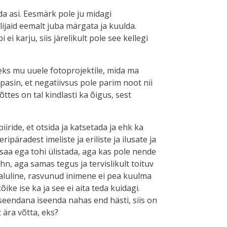
enda asi. Eesmärk pole ju midagi
lijaid eemalt juba märgata ja kuulda.
i karju, siis järelikult pole see kellegi
eks mu uuele fotoprojektile, mida ma
pasin, et negatiivsus pole parim noot nii
õttes on tal kindlasti ka õigus, sest
iiride, et otsida ja katsetada ja ehk ka
päradest imeliste ja eriliste ja ilusate ja
saa ega tohi ülistada, aga kas pole nende
n, aga samas tegus ja tervislikult toituv
aaluline, rasvunud inimene ei pea kuulma
ke ise ka ja see ei aita teda kuidagi.
iseendana iseenda nahas end hästi, siis on
 ära võtta, eks?