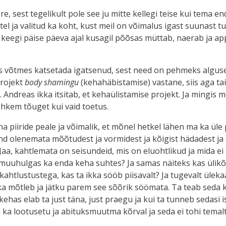
tore, sest tegelikult pole see ju mitte kellegi teise kui tema 
l ja valitud ka koht, kust meil on võimalus igast suunast tu
keegi päise päeva ajal kusagil põõsas müttab, naerab ja appi e
gis võtmes katsetada igatsenud, sest need on pehmeks algus
projekt
body shamingu
(kehahäbistamise) vastane, siis aga tai
t. Andreas ikka itsitab, et kehaülistamise projekt. Ja mingis m
hkem tõuget kui vaid toetus.
a piiride peale ja võimalik, et mõnel hetkel lähen ma ka üle p
nd olenemata mõõtudest ja vormidest ja kõigist hädadest ja eri
aa, kahtlemata on seisundeid, mis on eluohtlikud ja mida ei 
d muuhulgas ka enda keha suhtes? Ja samas näiteks kas ülikõh
ahtlustustega, kas ta ikka sööb piisavalt? Ja tugevalt ülek
ka mõtleb ja jätku parem see sõõrik söömata. Ta teab seda kõi
ehas elab ta just täna, just praegu ja kui ta tunneb sedasi 
i ka lootusetu ja abituksmuutma kõrval ja seda ei tohi temalt