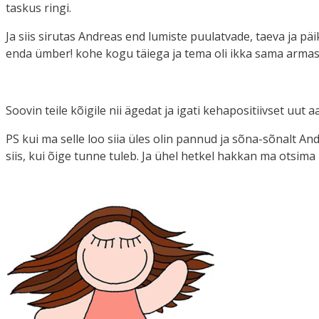
taskus ringi.
Ja siis sirutas Andreas end lumiste puulatvade, taeva ja pä
enda ümber! kohe kogu täiega ja tema oli ikka sama armas j
Soovin teile kõigile nii ägedat ja igati kehapositiivset uut 
PS kui ma selle loo siia üles olin pannud ja sõna-sõnalt Andre
siis, kui õige tunne tuleb. Ja ühel hetkel hakkan ma otsima 