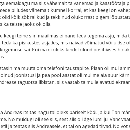
 aga eemaldagu ma siis vähemalt ta vanemad ja kaastöötaja pi
rmede piiludes vähemalt kümnel korral, et kas keegi on vahep
ks olid kõik sõbralikud ja tekkinud olukorrast pigem lõbusta
s ka teiste jaoks ok olla.
e keegi teine siin maailmas ei pane teda tegema asju, mida ta 
 teda ka pisikestes asjades, mis näivad võimatud või üldse olu
kogemuse sai. Kui ma ei oleks kindel olnud positiivses hoiak
as.
stasin ma muuta oma telefoni taustapilte. Plaan oli mul amm
lnud joonistusi ja pea pool aastat oli mul me aia suur kärnko
ndrease taguotsa libistan, siis vaatab ta mulle avatud ekraan
 Andreas itsitas nagu tal oleks päriselt kõdi. Ja kui Tan märka
me. No muidugi oli see siis, sest siis oli äge lumi ju. Vanc vaa
Ja teatas siis Andreasele, et tal on ägedad tiivad. No vot s