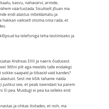
, kaalu, kasvu, nahavärvi, armide,
vähem väärtustada. Sisuliselt jõuan ma
ende endi alastus mõeldamatu ja
ja hakkan vaikselt otsima oma rada, et
des.
lõpsud ka telefoniga teha testimiseks ja
üatas Andreas EIIII ja naeris õudusest.
eel. Mõni pilt aga meeldis talle endalegi.
kui sokke-saapaid ja tiibasid vaid kandes?
a alastust. Sest me kõik tahame näida
i justkui see, et peab iseendast ka parem
 Ei pea. Muidugi ei pea ka selleks end
nastas ja ohkas itsitades, et noh, ma