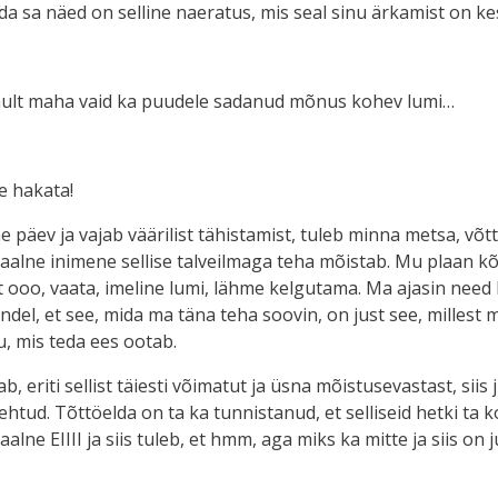
da sa näed on selline naeratus, mis seal sinu ärkamist on 
ainult maha vaid ka puudele sadanud mõnus kohev lumi…
e hakata!
päev ja vajab väärilist tähistamist, tuleb minna metsa, võtta 
aalne inimene sellise talveilmaga teha mõistab. Mu plaan k
t ooo, vaata, imeline lumi, lähme kelgutama. Ma ajasin need 
del, et see, mida ma täna teha soovin, on just see, millest ma
ru, mis teda ees ootab.
, eriti sellist täiesti võimatut ja üsna mõistusevastast, siis j
ehtud. Tõttöelda on ta ka tunnistanud, et selliseid hetki ta
lne EIIII ja siis tuleb, et hmm, aga miks ka mitte ja siis on 