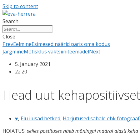
Skip to content
Search
Close
Prev
Eelmine
Esimesed näärid päris oma kodus
Järgmine
Mõtisklus vaktsiiniteemadel
Next
5. January 2021
22:20
Head uut kehapositiivset
♥
,
Elu ilusad hetked
,
Harjutused sabale ehk fotograaf
HOIATUS:
selles postituses näeb mõningal määral alasti keha