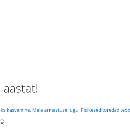
 aastat!
iks kasvamine
,
Meie armastuse lugu
,
Pisikesed toredad teo
🙂