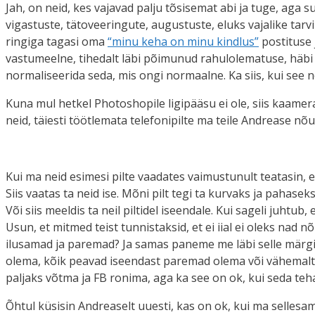
Jah, on neid, kes vajavad palju tõsisemat abi ja tuge, aga s
vigastuste, tätoveeringute, augustuste, eluks vajalike ta
ringiga tagasi oma
“minu keha on minu kindlus”
postituse 
vastumeelne, tihedalt läbi põimunud rahulolematuse, häbi j
normaliseerida seda, mis ongi normaalne. Ka siis, kui see 
Kuna mul hetkel Photoshopile ligipääsu ei ole, siis kaame
neid, täiesti töötlemata telefonipilte ma teile Andrease n
Kui ma neid esimesi pilte vaadates vaimustunult teatasin, e
Siis vaatas ta neid ise. Mõni pilt tegi ta kurvaks ja pahaseks
Või siis meeldis ta neil piltidel iseendale. Kui sageli juhtub,
Usun, et mitmed teist tunnistaksid, et ei iial ei oleks nad 
ilusamad ja paremad? Ja samas paneme me läbi selle märgi 
olema, kõik peavad iseendast paremad olema või vähemalt o
paljaks võtma ja FB ronima, aga ka see on ok, kui seda teh
Õhtul küsisin Andreaselt uuesti, kas on ok, kui ma sellesam