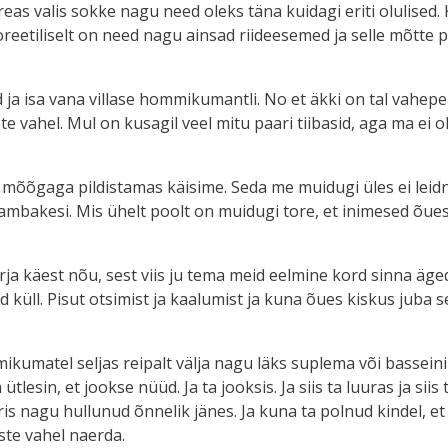
dreas valis sokke nagu need oleks täna kuidagi eriti olulised.
oreetiliselt on need nagu ainsad riideesemed ja selle mõtte pe
 ja isa vana villase hommikumantli. No et äkki on tal vahepe
e vahel. Mul on kusagil veel mitu paari tiibasid, aga ma ei o
 mõõgaga pildistamas käisime. Seda me muidugi üles ei leidn
bakesi. Mis ühelt poolt on muidugi tore, et inimesed õues 
rja käest nõu, sest viis ju tema meid eelmine kord sinna äge
küll. Pisut otsimist ja kaalumist ja kuna õues kiskus juba s
ikumatel seljas reipalt välja nagu läks suplema või basseini
ütlesin, et jookse nüüd. Ja ta jooksis. Ja siis ta luuras ja siis
s nagu hullunud õnnelik jänes. Ja kuna ta polnud kindel, et m
kste vahel naerda.