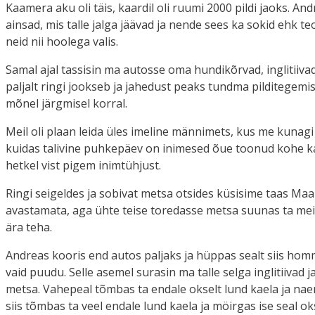
Kaamera aku oli täis, kaardil oli ruumi 2000 pildi jaoks. An
ainsad, mis talle jalga jäävad ja nende sees ka sokid ehk te
neid nii hoolega valis.
Samal ajal tassisin ma autosse oma hundikõrvad, inglitiivad
paljalt ringi jookseb ja jahedust peaks tundma pilditegemist
mõnel järgmisel korral.
Meil oli plaan leida üles imeline männimets, kus me kunagi
kuidas talivine puhkepäev on inimesed õue toonud kohe kam
hetkel vist pigem inimtühjust.
Ringi seigeldes ja sobivat metsa otsides küsisime taas Maa
avastamata, aga ühte teise toredasse metsa suunas ta meid 
ära teha.
Andreas kooris end autos paljaks ja hüppas sealt siis homm
vaid puudu. Selle asemel surasin ma talle selga inglitiivad ja 
metsa. Vahepeal tõmbas ta endale okselt lund kaela ja naeri
siis tõmbas ta veel endale lund kaela ja möirgas ise seal o