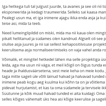
Iga hetkega tuli tal julgust juurde, ta avanes ja see oli nii 
eksponeerida ja kedagi traumeerida. Selleks sai kaasa mante
Pealegi usun ma, et iga inimene ajagu ikka enda asja ja kui 
teise asi, mida ta teeb.
Need lumeinglipildid on miski, mida ma nii kaua olen min
pikalt hellitanud ja südames olen kandnud. Algselt oli see 
olulise asja juures ja nii sai sellest kehapositiivsuse projek
keerulisema asja normaliseerimiseks on vaja vahel anda ro
Võimalik, et mingitel hetkedel lähen ma selle projektiga üsn
leida, aga ma usun nii väga, et meil kõigil on õigus tunda e
heade ja ihaldusväärsetena, sest meie keha on meie kodu. J
taga mitte sageli üle võlli läinud halvad ja halvavad tunde
inimene peab kogu aeg kuulma kui kõhn ta on ja võitlema k
pidevat hurjutamist, et kas ta oma südamele ja tervisele ik
Süütunne ja kõik muud halvad tunded ei aita kuidagi. Oma k
selles kõiges vähemalt üks hea asi kõige keerulise ja sagel