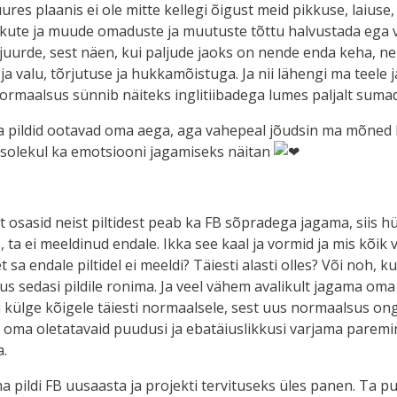
uures plaanis ei ole mitte kellegi õigust meid pikkuse, laiuse
rvikute ja muude omaduste ja muutuste tõttu halvustada ega 
juurde, sest näen, kui paljude jaoks on nende enda keha, n
a valu, tõrjutuse ja hukkamõistuga. Ja nii lähengi ma teele 
normaalsus sünnib näiteks inglitiibadega lumes paljalt suma
ra pildid ootavad oma aega, aga vahepeal jõudsin ma mõned k
õusolekul ka emotsiooni jagamiseks näitan
t osasid neist piltidest peab ka FB sõpradega jagama, siis hü
, ta ei meeldinud endale. Ikka see kaal ja vormid ja mis kõik v
 et sa endale piltidel ei meeldi? Täiesti alasti olles? Või noh, 
nõus sedasi pildile ronima. Ja veel vähem avalikult jagama om
külge kõigele täiesti normaalsele, sest uus normaalsus ong
ma oletatavaid puudusi ja ebatäiuslikkusi varjama paremini.
a.
a pildi FB uusaasta ja projekti tervituseks üles panen. Ta pu