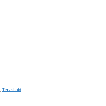
d
,
Tervishoid