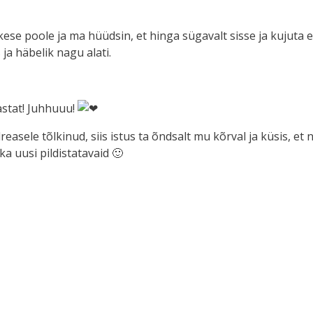
ikese poole ja ma hüüdsin, et hinga sügavalt sisse ja kujuta 
a häbelik nagu alati.
aastat! Juhhuuu!
asele tõlkinud, siis istus ta õndsalt mu kõrval ja küsis, et no
ka uusi pildistatavaid 🙂