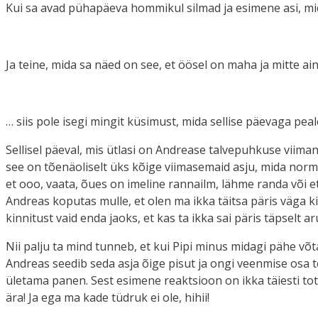
Kui sa avad pühapäeva hommikul silmad ja esimene asi, mi
Ja teine, mida sa näed on see, et öösel on maha ja mitte 
… siis pole isegi mingit küsimust, mida sellise päevaga peal
Sellisel päeval, mis ütlasi on Andrease talvepuhkuse viimane 
see on tõenäoliselt üks kõige viimasemaid asju, mida norm
et ooo, vaata, õues on imeline rannailm, lähme randa või e
Andreas koputas mulle, et olen ma ikka täitsa päris väga kin
kinnitust vaid enda jaoks, et kas ta ikka sai päris täpselt a
Nii palju ta mind tunneb, et kui Pipi minus midagi pähe võtab
Andreas seedib seda asja õige pisut ja ongi veenmise osa t
ületama panen. Sest esimene reaktsioon on ikka täiesti totaa
ära! Ja ega ma kade tüdruk ei ole, hihii!