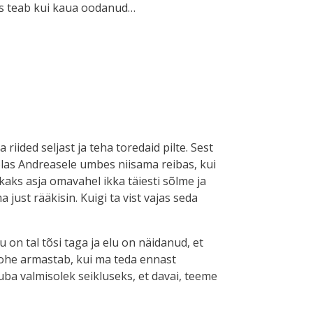
kes teab kui kaua oodanud…
riided seljast ja teha toredaid pilte. Sest
õlas Andreasele umbes niisama reibas, kui
kaks asja omavahel ikka täiesti sõlme ja
 just rääkisin. Kuigi ta vist vajas seda
u on tal tõsi taga ja elu on näidanud, et
 kohe armastab, kui ma teda ennast
juba valmisolek seikluseks, et davai, teeme