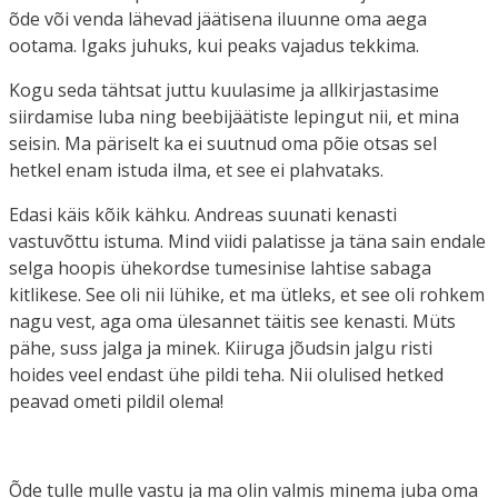
õde või venda lähevad jäätisena iluunne oma aega
ootama. Igaks juhuks, kui peaks vajadus tekkima.
Kogu seda tähtsat juttu kuulasime ja allkirjastasime
siirdamise luba ning beebijäätiste lepingut nii, et mina
seisin. Ma päriselt ka ei suutnud oma põie otsas sel
hetkel enam istuda ilma, et see ei plahvataks.
Edasi käis kõik kähku. Andreas suunati kenasti
vastuvõttu istuma. Mind viidi palatisse ja täna sain endale
selga hoopis ühekordse tumesinise lahtise sabaga
kitlikese. See oli nii lühike, et ma ütleks, et see oli rohkem
nagu vest, aga oma ülesannet täitis see kenasti. Müts
pähe, suss jalga ja minek. Kiiruga jõudsin jalgu risti
hoides veel endast ühe pildi teha. Nii olulised hetked
peavad ometi pildil olema!
Õde tulle mulle vastu ja ma olin valmis minema juba oma