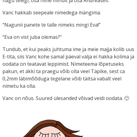
nagu teiegi, osa nime minult ja osa Andreaselt.”
Vanc hakkab seepeale nimedega mängima.
“Nagunii panete te talle nimeks mingi Eva!”
“Eva on vist juba olemas?”
Tundub, et kui peaks juhtuma ime ja meie majja kolib uus
E-tita, siis Vanc kohe samal päeval välja ei hakka kolima ja
oodata on teatavat leppimist. Nimeteema lõpetuseks
pakun, et äkki ta praegu võib olla veel Täpike, sest ca
0,2mm läbimõõduga tegelane võib täitsa vabalt veel
nimetu ka olla.
Vanc on nõus. Suured ülesanded võivad veidi oodata. 🙂