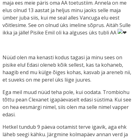
maja ees meie päris oma AA toetustiim. Annela on me
elus olnud 13 aastat ja heljus minu jaoks selle maja
ümber juba siis, kui me seal alles Vancuga elu eest
võitlesime. See on olnud üks imeline sõprus. Aitäh Sulle
ikka ja jälle! Pisike Emil oli ka alguses üks tubli AA
Nüüd olen ma kenasti kodus tagasi ja minu sees on
pisike elu! Edasi oleneb kõik sellest, kas ta kohaneb,
haagib end mu külge õiges kohas, kasvab ja areneb nii,
et suveks on me perel üks liige juures.
Ega meil muud nüüd teha pole, kui oodata. Trombiohu
tõttu pean Clexanet igapäevaselt edasi süstima. Kui see
on hea eesmärgi nimel, siis olen ma selle nimel vapper
edasi.
Hetkel tundub 9 päeva ootamist terve igavik, aga ehk
läheb seegi kähku. Järgmine kolmapäev annan verd ja