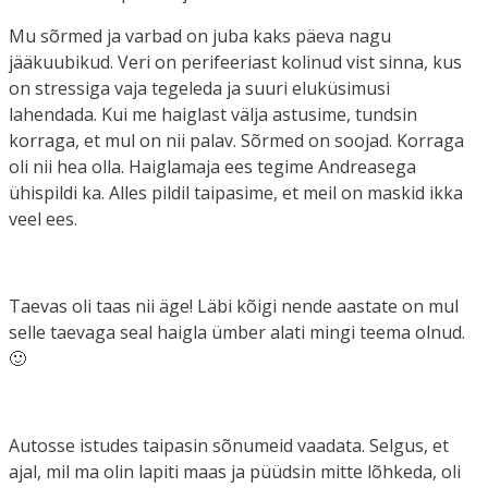
Mu sõrmed ja varbad on juba kaks päeva nagu
jääkuubikud. Veri on perifeeriast kolinud vist sinna, kus
on stressiga vaja tegeleda ja suuri eluküsimusi
lahendada. Kui me haiglast välja astusime, tundsin
korraga, et mul on nii palav. Sõrmed on soojad. Korraga
oli nii hea olla. Haiglamaja ees tegime Andreasega
ühispildi ka. Alles pildil taipasime, et meil on maskid ikka
veel ees.
Taevas oli taas nii äge! Läbi kõigi nende aastate on mul
selle taevaga seal haigla ümber alati mingi teema olnud.
🙂
Autosse istudes taipasin sõnumeid vaadata. Selgus, et
ajal, mil ma olin lapiti maas ja püüdsin mitte lõhkeda, oli