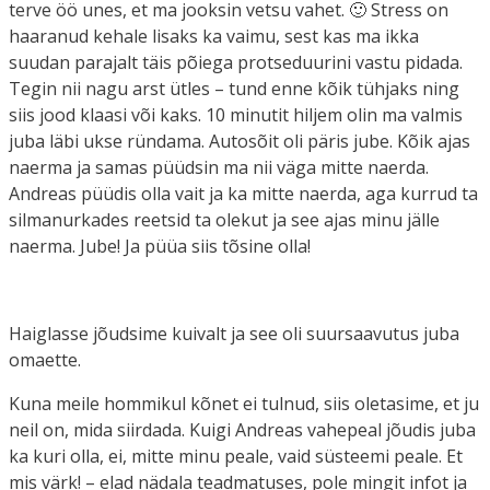
terve öö unes, et ma jooksin vetsu vahet. 🙂 Stress on
haaranud kehale lisaks ka vaimu, sest kas ma ikka
suudan parajalt täis põiega protseduurini vastu pidada.
Tegin nii nagu arst ütles – tund enne kõik tühjaks ning
siis jood klaasi või kaks. 10 minutit hiljem olin ma valmis
juba läbi ukse ründama. Autosõit oli päris jube. Kõik ajas
naerma ja samas püüdsin ma nii väga mitte naerda.
Andreas püüdis olla vait ja ka mitte naerda, aga kurrud ta
silmanurkades reetsid ta olekut ja see ajas minu jälle
naerma. Jube! Ja püüa siis tõsine olla!
Haiglasse jõudsime kuivalt ja see oli suursaavutus juba
omaette.
Kuna meile hommikul kõnet ei tulnud, siis oletasime, et ju
neil on, mida siirdada. Kuigi Andreas vahepeal jõudis juba
ka kuri olla, ei, mitte minu peale, vaid süsteemi peale. Et
mis värk! – elad nädala teadmatuses, pole mingit infot ja