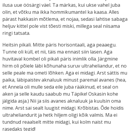
ilusa uue öösärgi väel. Ta märkas, kui ukse vahel juba
olin, et võtku ma ikka hommikumantel ka kaasa. Alles
pärast hakkasin mõtlema, et nojaa, sedasi lahtise sabaga
heljuv kittel pole vist tõesti miski, millega seal niisama
ringi tatsata.
Heitsin pikali. Mitte päris horisontaali, aga peaaegu.
Tunne oli küll, et nii, täis ma ennast siin lasen. Aga
huvitaval kombel oli pikali päris inimlik olla. Järgmine
hirm oli põiele läbi kõhunaha suruv ultraheliandur, et no
selle peale ma ometi lõhken. Aga ei midagi. Arst sättis mu
paika, läbipaistev aknaluuk minust paremal avanes (hea,
et Annela oli mulle seda eile juba rääkinud, et seal on
aken ja selle kaudu saabub mu Täpike! Oskasin kohe
jälgida asja.) Nii ja siis avanes aknaluuk ja kuulsin oma
nime. Arst sai sealt luugist midagi. Krõbistas. Õde hoidis
ultraheliandurit ja hetk hiljem oligi kõik valmis. Ma ei
tundnud reaalselt mitte midagi, kui kolm naist mu
rasedaks tegid!