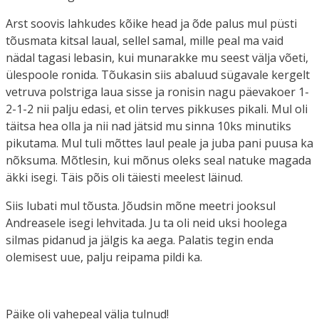
Arst soovis lahkudes kõike head ja õde palus mul püsti
tõusmata kitsal laual, sellel samal, mille peal ma vaid
nädal tagasi lebasin, kui munarakke mu seest välja võeti,
ülespoole ronida. Tõukasin siis abaluud sügavale kergelt
vetruva polstriga laua sisse ja ronisin nagu päevakoer 1-
2-1-2 nii palju edasi, et olin terves pikkuses pikali. Mul oli
täitsa hea olla ja nii nad jätsid mu sinna 10ks minutiks
pikutama. Mul tuli mõttes laul peale ja juba pani puusa ka
nõksuma. Mõtlesin, kui mõnus oleks seal natuke magada
äkki isegi. Täis põis oli täiesti meelest läinud.
Siis lubati mul tõusta. Jõudsin mõne meetri jooksul
Andreasele isegi lehvitada. Ju ta oli neid uksi hoolega
silmas pidanud ja jälgis ka aega. Palatis tegin enda
olemisest uue, palju reipama pildi ka.
Päike oli vahepeal välja tulnud!