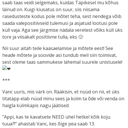
saab taas veidi selgemaks, kuidas Täpikesel mu kõhus
läinud on. Kuigi kiusatus on suur, siis niisama
rasedusteste kodus pole mõtet teha, sest nendega võib
saada valepositiivseid tulemusi ja asjatuid lootusi pole
küll vaja. Aga see järgmise nädala veretest võiks küll üks
tore ja viisakalt positiivne tulla, eks 🙂
Nii suur aitäh teile kaasaelamise ja mõtete eest! See
heade mõtete ja soovide asi tundub meil siin toimivat,
sest oleme taas sammukese lähemal suurele unistusele!
***
Vanc uuris, mis värk on. Rääkisin, et nüüd on nii, et üks
titatäpp elab nüüd minu sees ja kolm ta õde või venda on
haigla külmkapis nagu jäätised.
“Appi, kas te kavatsete NEED ühel hetkel kõik koju
tuua?!” ahastab Vanc, kes õige pea saab 13.