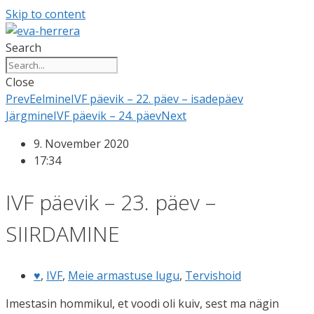
Skip to content
Search
Close
Prev
Eelmine
IVF päevik – 22. päev – isadepäev
Järgmine
IVF päevik – 24. päev
Next
9. November 2020
17:34
IVF päevik – 23. päev –
SIIRDAMINE
♥
,
IVF
,
Meie armastuse lugu
,
Tervishoid
Imestasin hommikul, et voodi oli kuiv, sest ma nägin