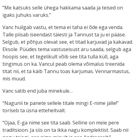
“Me katsuks selle ühega hakkama saada ja teised on
igaks juhuks varuks.”
Vanc huilgab vastu, et tema ei taha ei õde ega venda.
Talle piisab iseendast täiesti ja Tannust ta ju ei pääse.
Selgub, et põhjus olevat see, et titad karjuvad ja kakavad.
Eksole. Püüdes tema vastuseisust aru saada, selgub aga
hoopis see, et tegelikult võib see tita tulla küll, aga
tingimus on ka. Vancul peab olema võimalus treenida
titat nii, et ta käib Tannu toas karjumas. Vennarmastus,
mis muud.
Vanc sätib end juba minekule…
“Nagunii te panete sellele titale mingi E-nime jälle!”
toriseb ta üsna etteheitvalt.
“Ojaa, E-ga nime see tita saab. Selline on meie pere
traditsioon. Ja siis on ta ikka nagu komplektist. Saab nii