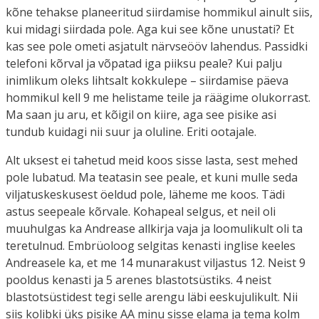
kõne tehakse planeeritud siirdamise hommikul ainult siis,
kui midagi siirdada pole. Aga kui see kõne unustati? Et
kas see pole ometi asjatult närvseööv lahendus. Passidki
telefoni kõrval ja võpatad iga piiksu peale? Kui palju
inimlikum oleks lihtsalt kokkulepe – siirdamise päeva
hommikul kell 9 me helistame teile ja räägime olukorrast.
Ma saan ju aru, et kõigil on kiire, aga see pisike asi
tundub kuidagi nii suur ja oluline. Eriti ootajale.
Alt uksest ei tahetud meid koos sisse lasta, sest mehed
pole lubatud. Ma teatasin see peale, et kuni mulle seda
viljatuskeskusest öeldud pole, läheme me koos. Tädi
astus seepeale kõrvale. Kohapeal selgus, et neil oli
muuhulgas ka Andrease allkirja vaja ja loomulikult oli ta
teretulnud. Embrüoloog selgitas kenasti inglise keeles
Andreasele ka, et me 14 munarakust viljastus 12. Neist 9
pooldus kenasti ja 5 arenes blastotsüstiks. 4 neist
blastotsüstidest tegi selle arengu läbi eeskujulikult. Nii
siis kolibki üks pisike AA minu sisse elama ja tema kolm