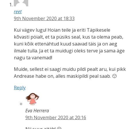
reet
9th November 2020 at 18:33
Kui vägev lugu! Hoian teile ja eriti Täpikesele
kõvasti pöialt, et ta püsiks seal, kus ta olema peab,
kuni kõik ettenähtud kuud saavad täis ja on aeg
ilmale tulla. Ja et ta muidugi oleks terve ja sama äge
nagu ta vanemad!
Muide, sellest ei saagi muidu pildi pealt aru, kui pikk
Andrease habe on, alles maskipildi peal saab. 🙂
Reply
Eva Herrera
9th November 2020 at 20:16
Nii suur aitäh! 🙂