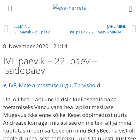
EELMINE
JÄRGMINE
IVF päevik – 21. päev
IVF päevik – 23. päev – SIIRDAMINE
8. November 2020
21:14
IVF päevik – 22. päev –
isadepäev
♥
,
IVF
,
Meie armastuse lugu
,
Tervishoid
Uni oli hea. Läbi une leidsin külilasendis naba
toetamiseks Vancu vana hea lapiku mesilase.
Mugavus ikka enne kõike! Keset ööpimedust uuris
Andrease korraga, mis asi see on me teki all ja mina
kuulutasin rõõmsalt, see on minu BellyBee. Ta vist oli
pooleldi unes, sest hommikul uuris ta uuesti, kust see