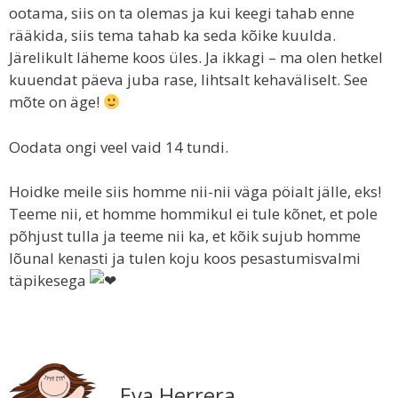
ootama, siis on ta olemas ja kui keegi tahab enne
rääkida, siis tema tahab ka seda kõike kuulda.
Järelikult läheme koos üles. Ja ikkagi – ma olen hetkel
kuuendat päeva juba rase, lihtsalt kehaväliselt. See
mõte on äge!
Oodata ongi veel vaid 14 tundi.
Hoidke meile siis homme nii-nii väga pöialt jälle, eks!
Teeme nii, et homme hommikul ei tule kõnet, et pole
põhjust tulla ja teeme nii ka, et kõik sujub homme
lõunal kenasti ja tulen koju koos pesastumisvalmi
täpikesega
Eva Herrera