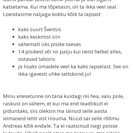
katsetama. Kui ma lõpetasin, oli ta ikka veel seal.
Loendasime naljaga kokku kõik ta lapsed:
kaks suurt Šveitsis
kaks keskmist siin
vähemalt üks pisike taevas
14 pisikest või nii palju kui neist hetkel alles,
ootavad laboris
ja lisaks omadele veel ka kaks lapselast. See on
ikka igavesti uhke seltskond ju!
Minu enesetunne on täna kuidagi nii hea, valu pole,
raskust on vähem, et kui ma end teadlikult ei
pidurdaks, siis oleksin ma läinud selle aasta
viimaseid lehti vist riisuma. Nüüd sai selle rõõmu
Andreas kõik endale. Ta ei raatsinud isegi poisse