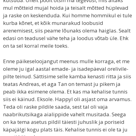
kutsuda. Ühelt poolt otsin ma tegevusi, mis aitaks
mul mõtteid mujal hoida ja teisalt mõtted hüplevad
ja raske on keskenduda. Kui homme hommikul ei tule
kurba kõnet, et kõik munarakud loobusid
arenemisest, siis peame lõunaks olema haiglas. Sealt
edasi on teadusel vähe teha ja loodus võtab üle. Ehk
on ta sel korral meile toeks.
Enne päikeseloojangut meenus mulle korraga, et me
oleme ju igal aastal emade- ja isadepäeval orelivile-
pilte teinud. Sättisime selle kamba kenasti ritta ja siis
teatas Andreas, et aga Tan on temast ju pikem ja
peab ikka esimene olema. Et kas ma kehalise tunnis
siis ei käinud. Eksole. Happyl oli asjast oma arvamus.
Teda oli raske pildile saada, sest tal oli vaja
naabrikutsikaga aialippide vahelt musitada. Seega
on ka tema asetus pildil täiesti juhuslik ja poriseid
käpajälgi kogu plats täis. Kehalise tunnis ei ole ta ju