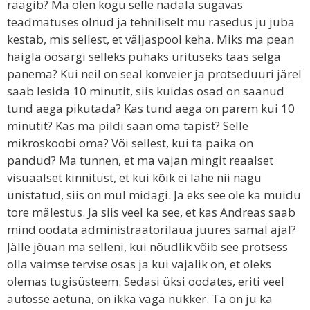
räägib? Ma olen kogu selle nädala sügavas
teadmatuses olnud ja tehniliselt mu rasedus ju juba
kestab, mis sellest, et väljaspool keha. Miks ma pean
haigla öösärgi selleks pühaks ürituseks taas selga
panema? Kui neil on seal konveier ja protseduuri järel
saab lesida 10 minutit, siis kuidas osad on saanud
tund aega pikutada? Kas tund aega on parem kui 10
minutit? Kas ma pildi saan oma täpist? Selle
mikroskoobi oma? Või sellest, kui ta paika on
pandud? Ma tunnen, et ma vajan mingit reaalset
visuaalset kinnitust, et kui kõik ei lähe nii nagu
unistatud, siis on mul midagi. Ja eks see ole ka muidu
tore mälestus. Ja siis veel ka see, et kas Andreas saab
mind oodata administraatorilaua juures samal ajal?
Jälle jõuan ma selleni, kui nõudlik võib see protsess
olla vaimse tervise osas ja kui vajalik on, et oleks
olemas tugisüsteem. Sedasi üksi oodates, eriti veel
autosse aetuna, on ikka väga nukker. Ta on ju ka