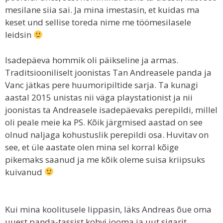
mesilane siia sai. Ja mina imestasin, et kuidas ma
keset und sellise toreda nime me töömesilasele
leidsin
Isadepäeva hommik oli päikseline ja armas.
Traditsiooniliselt joonistas Tan Andreasele panda ja
Vanc jätkas pere huumoripiltide sarja. Ta kunagi
aastal 2015 unistas nii väga playstationist ja nii
joonistas ta Andreasele isadepäevaks perepildi, millel
oli peale meie ka PS. Kõik järgmised aastad on see
olnud naljaga kohustuslik perepildi osa. Huvitav on
see, et üle aastate olen mina sel korral kõige
pikemaks saanud ja me kõik oleme suisa kriipsuks
kuivanud
Kui mina koolitusele lippasin, läks Andreas õue oma
uuest panda-tassist kohvi jooma ja uut sigarit