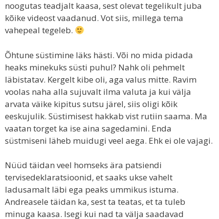
noogutas teadjalt kaasa, sest olevat tegelikult juba
kõike videost vaadanud. Vot siis, millega tema
vahepeal tegeleb.
Õhtune süstimine läks hästi. Või no mida pidada
heaks minekuks süsti puhul? Nahk oli pehmelt
läbistatav. Kergelt kibe oli, aga valus mitte. Ravim
voolas naha alla sujuvalt ilma valuta ja kui välja
arvata väike kipitus sutsu järel, siis oligi kõik
eeskujulik. Süstimisest hakkab vist rutiin saama. Ma
vaatan torget ka ise aina sagedamini. Enda
süstmiseni läheb muidugi veel aega. Ehk ei ole vajagi.
Nüüd täidan veel homseks ära patsiendi
tervisedeklaratsioonid, et saaks ukse vahelt
ladusamalt läbi ega peaks ummikus istuma.
Andreasele täidan ka, sest ta teatas, et ta tuleb
minuga kaasa. Isegi kui nad ta välja saadavad