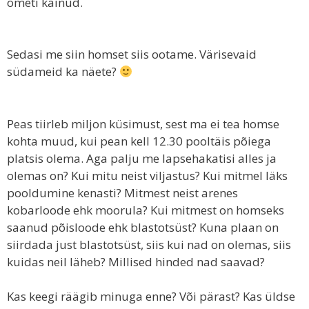
ometi käinud.
Sedasi me siin homset siis ootame. Värisevaid
südameid ka näete?
Peas tiirleb miljon küsimust, sest ma ei tea homse
kohta muud, kui pean kell 12.30 pooltäis põiega
platsis olema. Aga palju me lapsehakatisi alles ja
olemas on? Kui mitu neist viljastus? Kui mitmel läks
pooldumine kenasti? Mitmest neist arenes
kobarloode ehk moorula? Kui mitmest on homseks
saanud põisloode ehk blastotsüst? Kuna plaan on
siirdada just blastotsüst, siis kui nad on olemas, siis
kuidas neil läheb? Millised hinded nad saavad?
Kas keegi räägib minuga enne? Või pärast? Kas üldse