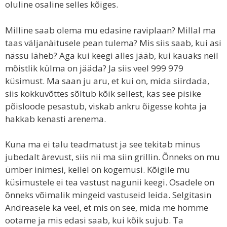
oluline osaline selles kõiges.
Milline saab olema mu edasine raviplaan? Millal ma
taas väljanäitusele pean tulema? Mis siis saab, kui asi
nässu läheb? Aga kui keegi alles jääb, kui kauaks neil
mõistlik külma on jääda? Ja siis veel 999 979
küsimust. Ma saan ju aru, et kui on, mida siirdada,
siis kokkuvõttes sõltub kõik sellest, kas see pisike
põisloode pesastub, viskab ankru õigesse kohta ja
hakkab kenasti arenema.
Kuna ma ei talu teadmatust ja see tekitab minus
jubedalt ärevust, siis nii ma siin grillin. Õnneks on mu
ümber inimesi, kellel on kogemusi. Kõigile mu
küsimustele ei tea vastust nagunii keegi. Osadele on
õnneks võimalik mingeid vastuseid leida. Selgitasin
Andreasele ka veel, et mis on see, mida me homme
ootame ja mis edasi saab, kui kõik sujub. Ta