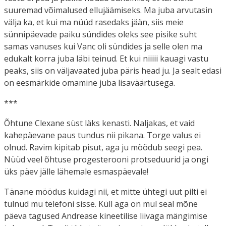
suuremad võimalused ellujäämiseks. Ma juba arvutasin
välja ka, et kui ma nüüd rasedaks jään, siis meie
sünnipäevade paiku sündides oleks see pisike suht
samas vanuses kui Vanc oli sündides ja selle olen ma
edukalt korra juba läbi teinud. Et kui niiiii kauagi vastu
peaks, siis on väljavaated juba päris head ju. Ja sealt edasi
on eesmärkide omamine juba lisaväärtusega.
***
Õhtune Clexane süst läks kenasti. Naljakas, et vaid
kahepäevane paus tundus nii pikana. Torge valus ei
olnud. Ravim kipitab pisut, aga ju möödub seegi pea.
Nüüd veel õhtuse progesterooni protseduurid ja ongi
üks päev jälle lähemale esmaspäevale!
Tänane möödus kuidagi nii, et mitte ühtegi uut pilti ei
tulnud mu telefoni sisse. Küll aga on mul seal mõne
päeva tagused Andrease kineetilise liivaga mängimise