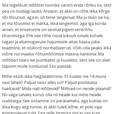
Ma tegelikult mõõtsin tunnike varem enda rõhku ka, sest
pea on kuidagi laokil. Arvasin, et äkki on rõhk ikka kõrge
või tõsunud, aga ei, oli teine langenud. Ma ju tean ise ka,
et ma tõusmist ei märka, ikka langemist, aga iga korda
arvan, et ensetunne on seotud pigem vererõhu
tõusmisega. Ehk see rõhk nüüd loksub omale kohale
tagasi ja ebamugavuse hajumisele aitas kaasa juba
teadmine, et olukord normaliseerub. Võib-olla peaks ikka
mõne normaalse rõhumõõtmise masina hankima. Ma
mõõdan siiani ise pumbates ja kuulates, sest see on alati
täpsem mulle tundunud. Eks paistab.
Mõte eksib ikka haiglalaborisse. Et kuidas me 14 muna
seal läheb? Paljud neist alles on? Paljud poolduma
hakkasid? Mida nad mõtlevad? Millised on nende plaanid?
Nii väga tahaks kursis olla nii heade kui mitte heade
uudistega. See ootamine on paratamatu, aga kuklas on
ikka kogu aeg tunne, et äkki tuleb kõne, et pole vaja
esmaspäeval tulla. Ega selle hirmuta vist ei saa kuni