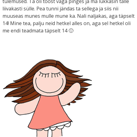
tulemused. Ta oli tööst väga pinges ja ma lükkasin talle
liivakasti sülle. Pea tunni jändas ta sellega ja siis nii
muuseas munes mulle mune ka. Nali naljakas, aga täpselt
14! Mine tea, palju neid hetkel alles on, aga sel hetkel oli
me endi teadmata täpselt 14 🙂