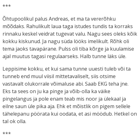
***
Õhtupoolikul palus Andreas, et ma ta vererõhku
mõõdaks. Rahulikult laua taga istudes tundis ta korraks
rinnaku keskel veidrat tugevat valu. Nagu sees oleks kõik
kokku kiskunud. Ja nagu süda lööks imelikult. Rõhk oli
tema jaoks tavapärane. Pulss oli tiba kõrge ja kuulamise
ajal muutus tagasi regulaarseks. Halb tunne läks üle.
Leppisime kokku, et kui sama tunne uuesti tuleb või ta
tunneb end muul viisil mittetavaliselt, siis otsime
vastavalt olukorrale võimaluse abi. Saab EKG teha jne.
Eks ta sees on ju ka pinge ja võib-olla ka väike
pingelangus ja pole enam teab mis noor ja ülekaal ja
eilne saun üle pika aja. Ehk et mõistlik on pigem sellele
tähelepanu pöörata kui oodata, et asi möödub. Hetkel on
tal ok olla.
***