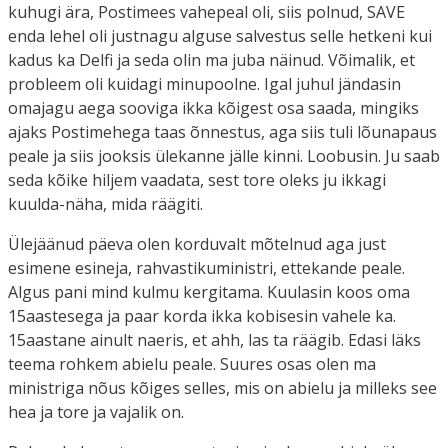
kuhugi ära, Postimees vahepeal oli, siis polnud, SAVE
enda lehel oli justnagu alguse salvestus selle hetkeni kui
kadus ka Delfi ja seda olin ma juba näinud. Võimalik, et
probleem oli kuidagi minupoolne. Igal juhul jändasin
omajagu aega sooviga ikka kõigest osa saada, mingiks
ajaks Postimehega taas õnnestus, aga siis tuli lõunapaus
peale ja siis jooksis ülekanne jälle kinni. Loobusin. Ju saab
seda kõike hiljem vaadata, sest tore oleks ju ikkagi
kuulda-näha, mida räägiti.
Ülejäänud päeva olen korduvalt mõtelnud aga just
esimene esineja, rahvastikuministri, ettekande peale.
Algus pani mind kulmu kergitama. Kuulasin koos oma
15aastesega ja paar korda ikka kobisesin vahele ka.
15aastane ainult naeris, et ahh, las ta räägib. Edasi läks
teema rohkem abielu peale. Suures osas olen ma
ministriga nõus kõiges selles, mis on abielu ja milleks see
hea ja tore ja vajalik on.