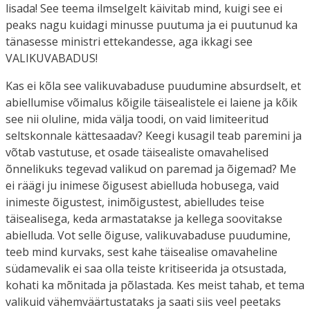
lisada! See teema ilmselgelt käivitab mind, kuigi see ei
peaks nagu kuidagi minusse puutuma ja ei puutunud ka
tänasesse ministri ettekandesse, aga ikkagi see
VALIKUVABADUS!
Kas ei kõla see valikuvabaduse puudumine absurdselt, et
abiellumise võimalus kõigile täisealistele ei laiene ja kõik
see nii oluline, mida välja toodi, on vaid limiteeritud
seltskonnale kättesaadav? Keegi kusagil teab paremini ja
võtab vastutuse, et osade täisealiste omavahelised
õnnelikuks tegevad valikud on paremad ja õigemad? Me
ei räägi ju inimese õigusest abielluda hobusega, vaid
inimeste õigustest, inimõigustest, abielludes teise
täisealisega, keda armastatakse ja kellega soovitakse
abielluda. Vot selle õiguse, valikuvabaduse puudumine,
teeb mind kurvaks, sest kahe täisealise omavaheline
südamevalik ei saa olla teiste kritiseerida ja otsustada,
kohati ka mõnitada ja põlastada. Kes meist tahab, et tema
valikuid vähemväärtustataks ja saati siis veel peetaks