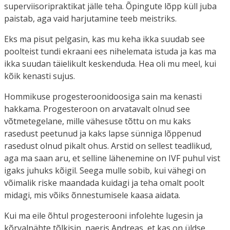
superviisoripraktikat jälle teha. Õpingute lõpp küll juba
paistab, aga vaid harjutamine teeb meistriks.
Eks ma pisut pelgasin, kas mu keha ikka suudab see
poolteist tundi ekraani ees nihelemata istuda ja kas ma
ikka suudan täielikult keskenduda. Hea oli mu meel, kui
kõik kenasti sujus.
Hommikuse progesteroonidoosiga sain ma kenasti
hakkama. Progesteroon on arvatavalt olnud see
võtmetegelane, mille vähesuse tõttu on mu kaks
rasedust peetunud ja kaks lapse sünniga lõppenud
rasedust olnud pikalt ohus. Arstid on sellest teadlikud,
aga ma saan aru, et selline lähenemine on IVF puhul vist
igaks juhuks kõigil. Seega mulle sobib, kui vähegi on
võimalik riske maandada kuidagi ja teha omalt poolt
midagi, mis võiks õnnestumisele kaasa aidata.
Kui ma eile õhtul progesterooni infolehte lugesin ja
kõrvalnähte tõlkisin, naeris Andreas, et kas on üldse