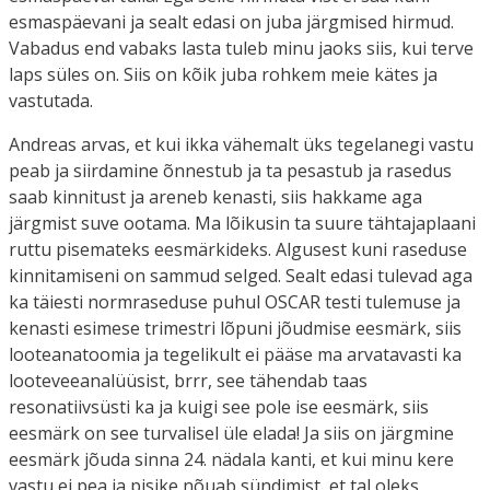
esmaspäevani ja sealt edasi on juba järgmised hirmud.
Vabadus end vabaks lasta tuleb minu jaoks siis, kui terve
laps süles on. Siis on kõik juba rohkem meie kätes ja
vastutada.
Andreas arvas, et kui ikka vähemalt üks tegelanegi vastu
peab ja siirdamine õnnestub ja ta pesastub ja rasedus
saab kinnitust ja areneb kenasti, siis hakkame aga
järgmist suve ootama. Ma lõikusin ta suure tähtajaplaani
ruttu pisemateks eesmärkideks. Algusest kuni raseduse
kinnitamiseni on sammud selged. Sealt edasi tulevad aga
ka täiesti normraseduse puhul OSCAR testi tulemuse ja
kenasti esimese trimestri lõpuni jõudmise eesmärk, siis
looteanatoomia ja tegelikult ei pääse ma arvatavasti ka
looteveeanalüüsist, brrr, see tähendab taas
resonatiivsüsti ka ja kuigi see pole ise eesmärk, siis
eesmärk on see turvalisel üle elada! Ja siis on järgmine
eesmärk jõuda sinna 24. nädala kanti, et kui minu kere
vastu ei pea ja pisike nõuab sündimist, et tal oleks