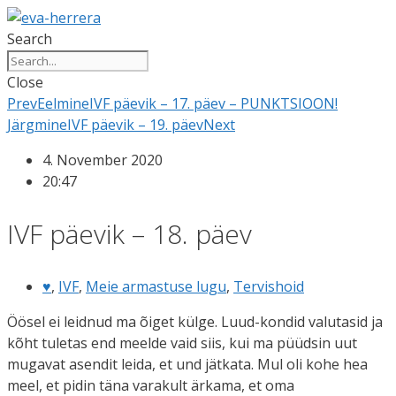
Skip
to
Search
content
Close
Prev
Eelmine
IVF päevik – 17. päev – PUNKTSIOON!
Järgmine
IVF päevik – 19. päev
Next
4. November 2020
20:47
IVF päevik – 18. päev
♥
,
IVF
,
Meie armastuse lugu
,
Tervishoid
Öösel ei leidnud ma õiget külge. Luud-kondid valutasid ja
kõht tuletas end meelde vaid siis, kui ma püüdsin uut
mugavat asendit leida, et und jätkata. Mul oli kohe hea
meel, et pidin täna varakult ärkama, et oma