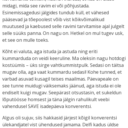
midagi, mida see ravim ei või põhjustada.
Esinemissagedusi jälgides tundub küll, et vähesed
pääsevad ja tõepoolest võib vist kõikvõimalikud
muutused ja kaebused selle ravimi tarvitamise ajal julgelt
selle süüks panna. On nagu on. Hetkel on mul tugev usk,
et see on mulle toeks.
Kõht ei valuta, aga istuda ja astuda ning eriti
kummarduda on veidi keeruline. Ma oleksin nagu hotdogi
kostüümis – üks sirge vahtkummistpulk. Sedasi on täitsa
mugav olla, aga vaat kummardu sedasi! Kohe tunned, et
varbad asuvad kusagil teises maailmas. Päevapeale on
see tunne muidugi väiksemaks jäänud, aga istuda ei ole
endiselt kuigi mugav. Seepärast otsustasin, et sukeldun
lõputöösse homsest ja täna jälgin rahulikult veebi
vahendusel SAVE isadepäeva konverentsi.
Algus oli sujuv, siis hakkasid järjest kõigil konverentsi
ülekandjatel vist ühendused jamama. Delfi kadus üldse