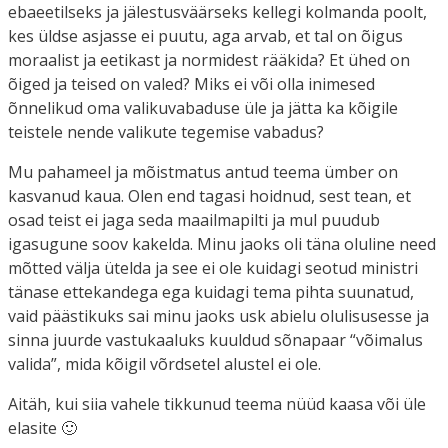
ebaeetilseks ja jälestusväärseks kellegi kolmanda poolt,
kes üldse asjasse ei puutu, aga arvab, et tal on õigus
moraalist ja eetikast ja normidest rääkida? Et ühed on
õiged ja teised on valed? Miks ei või olla inimesed
õnnelikud oma valikuvabaduse üle ja jätta ka kõigile
teistele nende valikute tegemise vabadus?
Mu pahameel ja mõistmatus antud teema ümber on
kasvanud kaua. Olen end tagasi hoidnud, sest tean, et
osad teist ei jaga seda maailmapilti ja mul puudub
igasugune soov kakelda. Minu jaoks oli täna oluline need
mõtted välja ütelda ja see ei ole kuidagi seotud ministri
tänase ettekandega ega kuidagi tema pihta suunatud,
vaid päästikuks sai minu jaoks usk abielu olulisusesse ja
sinna juurde vastukaaluks kuuldud sõnapaar “võimalus
valida”, mida kõigil võrdsetel alustel ei ole.
Aitäh, kui siia vahele tikkunud teema nüüd kaasa või üle
elasite 🙂