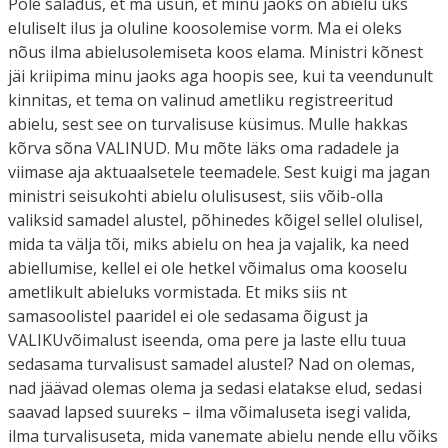
Pole saladus, et ma usun, et minu jaoks on abielu üks
eluliselt ilus ja oluline koosolemise vorm. Ma ei oleks
nõus ilma abielusolemiseta koos elama. Ministri kõnest
jäi kriipima minu jaoks aga hoopis see, kui ta veendunult
kinnitas, et tema on valinud ametliku registreeritud
abielu, sest see on turvalisuse küsimus. Mulle hakkas
kõrva sõna VALINUD. Mu mõte läks oma radadele ja
viimase aja aktuaalsetele teemadele. Sest kuigi ma jagan
ministri seisukohti abielu olulisusest, siis võib-olla
valiksid samadel alustel, põhinedes kõigel sellel olulisel,
mida ta välja tõi, miks abielu on hea ja vajalik, ka need
abiellumise, kellel ei ole hetkel võimalus oma kooselu
ametlikult abieluks vormistada. Et miks siis nt
samasoolistel paaridel ei ole sedasama õigust ja
VALIKUvõimalust iseenda, oma pere ja laste ellu tuua
sedasama turvalisust samadel alustel? Nad on olemas,
nad jäävad olemas olema ja sedasi elatakse elud, sedasi
saavad lapsed suureks – ilma võimaluseta isegi valida,
ilma turvalisuseta, mida vanemate abielu nende ellu võiks