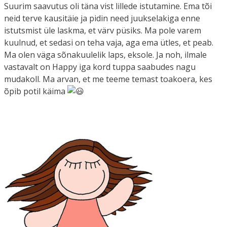
Suurim saavutus oli täna vist lillede istutamine. Ema tõi
neid terve kausitäie ja pidin need juukselakiga enne
istutsmist üle laskma, et värv püsiks. Ma pole varem
kuulnud, et sedasi on teha vaja, aga ema ütles, et peab.
Ma olen väga sõnakuulelik laps, eksole. Ja noh, ilmale
vastavalt on Happy iga kord tuppa saabudes nagu
mudakoll. Ma arvan, et me teeme temast toakoera, kes
õpib potil käima