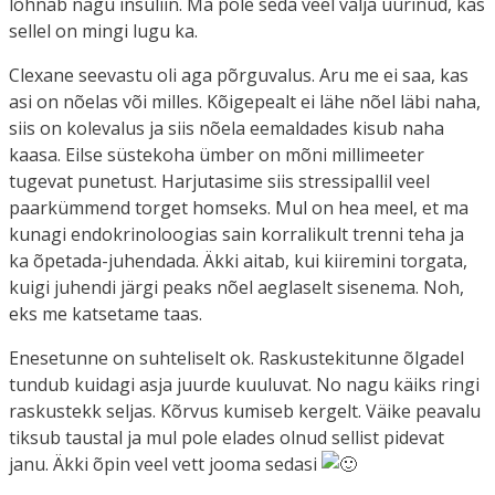
lõhnab nagu insuliin. Ma pole seda veel välja uurinud, kas
sellel on mingi lugu ka.
Clexane seevastu oli aga põrguvalus. Aru me ei saa, kas
asi on nõelas või milles. Kõigepealt ei lähe nõel läbi naha,
siis on kolevalus ja siis nõela eemaldades kisub naha
kaasa. Eilse süstekoha ümber on mõni millimeeter
tugevat punetust. Harjutasime siis stressipallil veel
paarkümmend torget homseks. Mul on hea meel, et ma
kunagi endokrinoloogias sain korralikult trenni teha ja
ka õpetada-juhendada. Äkki aitab, kui kiiremini torgata,
kuigi juhendi järgi peaks nõel aeglaselt sisenema. Noh,
eks me katsetame taas.
Enesetunne on suhteliselt ok. Raskustekitunne õlgadel
tundub kuidagi asja juurde kuuluvat. No nagu käiks ringi
raskustekk seljas. Kõrvus kumiseb kergelt. Väike peavalu
tiksub taustal ja mul pole elades olnud sellist pidevat
janu. Äkki õpin veel vett jooma sedasi