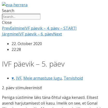
Skip
to
Search
content
Close
Prev
Eelmine
IVF päevik – 4. päev – START!
Järgmine
IVF päevik – 6. päev
Next
22. October 2020
22:28
IVF päevik – 5. päev
♥
,
IVF
,
Meie armastuse lugu
,
Tervishoid
2. päev stimuleerimist!
Peniga süstimine läks täna õhtul väga kenasti. Eilsest
asendi harjutamisest oli kasu. Imelik on see, et Gonal