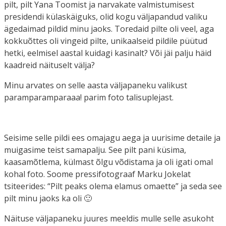
pilt, pilt Yana Toomist ja narvakate valmistumisest
presidendi külaskäiguks, olid kogu väljapandud valiku
ägedaimad pildid minu jaoks. Toredaid pilte oli veel, aga
kokkuõttes oli vingeid pilte, unikaalseid pildile püütud
hetki, eelmisel aastal kuidagi kasinalt? Või jäi palju häid
kaadreid näituselt välja?
Minu arvates on selle aasta väljapaneku valikust
paramparamparaaa! parim foto talisuplejast.
Seisime selle pildi ees omajagu aega ja uurisime detaile ja
muigasime teist samapalju. See pilt pani küsima,
kaasamõtlema, külmast õlgu võdistama ja oli igati omal
kohal foto. Soome pressifotograaf Marku Jokelat
tsiteerides: “Pilt peaks olema elamus omaette” ja seda see
pilt minu jaoks ka oli 🙂
Näituse väljapaneku juures meeldis mulle selle asukoht