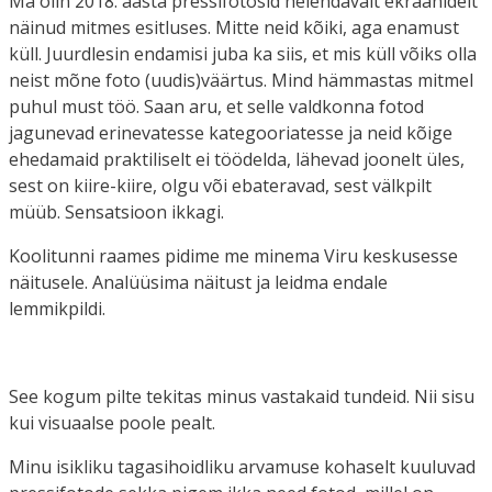
Ma olin 2018. aasta pressifotosid helendavalt ekraanidelt
näinud mitmes esitluses. Mitte neid kõiki, aga enamust
küll. Juurdlesin endamisi juba ka siis, et mis küll võiks olla
neist mõne foto (uudis)väärtus. Mind hämmastas mitmel
puhul must töö. Saan aru, et selle valdkonna fotod
jagunevad erinevatesse kategooriatesse ja neid kõige
ehedamaid praktiliselt ei töödelda, lähevad joonelt üles,
sest on kiire-kiire, olgu või ebateravad, sest välkpilt
müüb. Sensatsioon ikkagi.
Koolitunni raames pidime me minema Viru keskusesse
näitusele. Analüüsima näitust ja leidma endale
lemmikpildi.
See kogum pilte tekitas minus vastakaid tundeid. Nii sisu
kui visuaalse poole pealt.
Minu isikliku tagasihoidliku arvamuse kohaselt kuuluvad