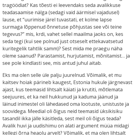
tragöödiat? Kas tõesti ei leevendaks seda avalikkuse
teadasaamise nälga (sedagi vaid äärmisel vajadusel)
lause, et “uurimise järel tuvastati, et kolme lapse
surmaga lõppenud õnnetuse põhjustas see või teine
tegevus?” mis, krdi, vahet sellel maailma jaoks on, kes
seda tegi (kui see polnud just otseselt ettekavatsetud
kuritegelik tahtlik samm)? Sest mida me praegu näha
oleme saanud? Parastamist, hurjutamist, mõnitamist… ja
see pole kindlasti see, mis antud juhul aitab.
Eks ma olen selle üle palju juurelnud. Võimalik, et mu
kaitsev hoiak pärineb kaugest, Estonia hukule järgnevast
ajast, kus teemasid lihtsalt käiati ja krutiti, mõtlemata
seejuures, et ka neil hukkunud ja kaduma jäänud ja
läinud inimestel oli lähedased oma lootuste, unistuste ja
soovidega. Meedial oli õigus neid teemasid üksikisiku
tasandil ikka jälle käsitleda, sest meil oli õigus teada?
Avalik huvi ja uudishimu on alati argument müüa midagi
kellegi õrna heaolu arvelt? Võimalik, et ma olen lihtsalt