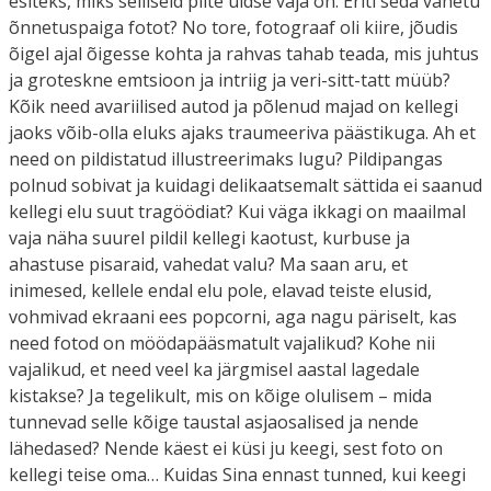
esiteks, miks selliseid pilte üldse vaja on. Eriti seda vahetu
õnnetuspaiga fotot? No tore, fotograaf oli kiire, jõudis
õigel ajal õigesse kohta ja rahvas tahab teada, mis juhtus
ja groteskne emtsioon ja intriig ja veri-sitt-tatt müüb?
Kõik need avariilised autod ja põlenud majad on kellegi
jaoks võib-olla eluks ajaks traumeeriva päästikuga. Ah et
need on pildistatud illustreerimaks lugu? Pildipangas
polnud sobivat ja kuidagi delikaatsemalt sättida ei saanud
kellegi elu suut tragöödiat? Kui väga ikkagi on maailmal
vaja näha suurel pildil kellegi kaotust, kurbuse ja
ahastuse pisaraid, vahedat valu? Ma saan aru, et
inimesed, kellele endal elu pole, elavad teiste elusid,
vohmivad ekraani ees popcorni, aga nagu päriselt, kas
need fotod on möödapääsmatult vajalikud? Kohe nii
vajalikud, et need veel ka järgmisel aastal lagedale
kistakse? Ja tegelikult, mis on kõige olulisem – mida
tunnevad selle kõige taustal asjaosalised ja nende
lähedased? Nende käest ei küsi ju keegi, sest foto on
kellegi teise oma… Kuidas Sina ennast tunned, kui keegi