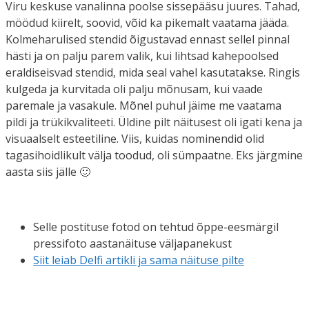
Viru keskuse vanalinna poolse sissepääsu juures. Tahad,
möödud kiirelt, soovid, võid ka pikemalt vaatama jääda.
Kolmeharulised stendid õigustavad ennast sellel pinnal
hästi ja on palju parem valik, kui lihtsad kahepoolsed
eraldiseisvad stendid, mida seal vahel kasutatakse. Ringis
kulgeda ja kurvitada oli palju mõnusam, kui vaade
paremale ja vasakule. Mõnel puhul jäime me vaatama
pildi ja trükikvaliteeti. Üldine pilt näitusest oli igati kena ja
visuaalselt esteetiline. Viis, kuidas nominendid olid
tagasihoidlikult välja toodud, oli sümpaatne. Eks järgmine
aasta siis jälle 🙂
Selle postituse fotod on tehtud õppe-eesmärgil
pressifoto aastanäituse väljapanekust
Siit leiab Delfi artikli ja sama näituse pilte