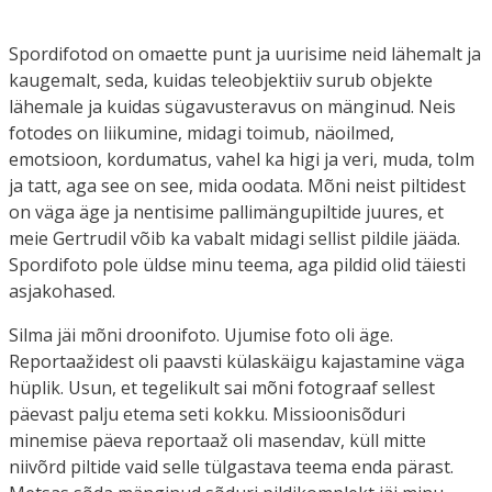
Spordifotod on omaette punt ja uurisime neid lähemalt ja
kaugemalt, seda, kuidas teleobjektiiv surub objekte
lähemale ja kuidas sügavusteravus on mänginud. Neis
fotodes on liikumine, midagi toimub, näoilmed,
emotsioon, kordumatus, vahel ka higi ja veri, muda, tolm
ja tatt, aga see on see, mida oodata. Mõni neist piltidest
on väga äge ja nentisime pallimängupiltide juures, et
meie Gertrudil võib ka vabalt midagi sellist pildile jääda.
Spordifoto pole üldse minu teema, aga pildid olid täiesti
asjakohased.
Silma jäi mõni droonifoto. Ujumise foto oli äge.
Reportaažidest oli paavsti külaskäigu kajastamine väga
hüplik. Usun, et tegelikult sai mõni fotograaf sellest
päevast palju etema seti kokku. Missioonisõduri
minemise päeva reportaaž oli masendav, küll mitte
niivõrd piltide vaid selle tülgastava teema enda pärast.