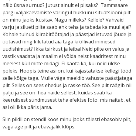
näib üsna surnud? Jutust ainult ei piisaks? Tammsaare
pargi väljakaevamiste varingul hukkunu situatsiooni pilt
on minu jaoks küsitav. Nagu milleks? Kellele? Vahvaid
varju ja silueti pilte saab ehk teha ja tabada ka muul ajal?
Kohale tulnud kiirabitöötajad ja päästjad istuvad jõude ja
ootavad ning kiletatud aia taga krõllivad inimesed
uudishimust? Ikka tsirkust ja leiba! Neid pilte on valus ja
vastik vaadata ja maailm ei võida neist kaadritest minu
meelest küll mitte midagi. Ei kaota ka, kui neid üldse
poleks. Hoopis teine asi on, kui kajastatakse kellegi tööd
selle kõige taga. Mulle väga meeldib vahuste päästjatega
pilt. Selles on sees ehedus ja raske töö. See pilt räägib nii
palju ja see on hea näide sellest, kuidas saab ka
keerulisest sündmusest teha efektse foto, mis näitab, et
asi oli ikka päris jama.
Siin pildil on stendil koos minu jaoks täiesti ebasobiv pilt,
väga äge pilt ja ebavajalik klõps.