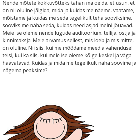
Nende mõtete kokkuvõtteks tahan ma öelda, et usun, et
on nii oluline jälgida, mida ja kuidas me näeme, vaatame,
mõistame ja kuidas me seda tegelikult teha sooviksime,
sooviksime näha seda, kuidas need asjad meini jõuavad.
Meie ise oleme nende lugude auditoorium, tellija, ostja ja
kinnimaksja. Meie arvamus sellest, mis loeb ja mis mitte,
on oluline. Nii siis, kui me mõõdame meedia vahendusel
teisi, kui ka siis, kui meie ise oleme kõige keskel ja väga
haavatavad. Kuidas ja mida me tegelikult näha soovime ja
nägema peaksime?