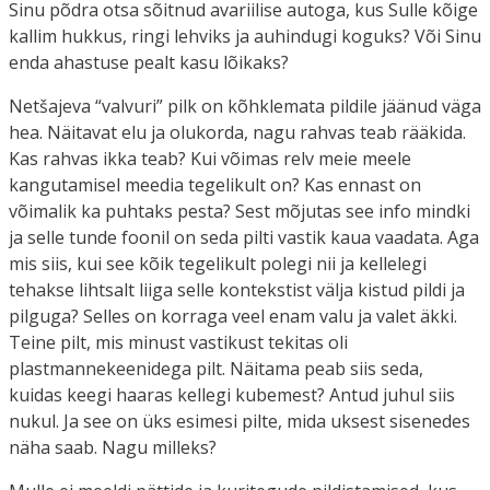
Sinu põdra otsa sõitnud avariilise autoga, kus Sulle kõige
kallim hukkus, ringi lehviks ja auhindugi koguks? Või Sinu
enda ahastuse pealt kasu lõikaks?
Netšajeva “valvuri” pilk on kõhklemata pildile jäänud väga
hea. Näitavat elu ja olukorda, nagu rahvas teab rääkida.
Kas rahvas ikka teab? Kui võimas relv meie meele
kangutamisel meedia tegelikult on? Kas ennast on
võimalik ka puhtaks pesta? Sest mõjutas see info mindki
ja selle tunde foonil on seda pilti vastik kaua vaadata. Aga
mis siis, kui see kõik tegelikult polegi nii ja kellelegi
tehakse lihtsalt liiga selle kontekstist välja kistud pildi ja
pilguga? Selles on korraga veel enam valu ja valet äkki.
Teine pilt, mis minust vastikust tekitas oli
plastmannekeenidega pilt. Näitama peab siis seda,
kuidas keegi haaras kellegi kubemest? Antud juhul siis
nukul. Ja see on üks esimesi pilte, mida uksest sisenedes
näha saab. Nagu milleks?