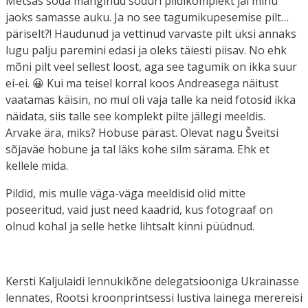
Metsas sõda mänginud sõduri pildikomplekt jäi minu
jaoks samasse auku. Ja no see tagumikupesemise pilt…
päriselt?! Haudunud ja vettinud varvaste pilt üksi annaks
lugu palju paremini edasi ja oleks täiesti piisav. No ehk
mõni pilt veel sellest loost, aga see tagumik on ikka suur
ei-ei. 😀 Kui ma teisel korral koos Andreasega näitust
vaatamas käisin, no mul oli vaja talle ka neid fotosid ikka
näidata, siis talle see komplekt pilte jällegi meeldis.
Arvake ära, miks? Hobuse pärast. Olevat nagu Šveitsi
sõjaväe hobune ja tal läks kohe silm särama. Ehk et
kellele mida.
Pildid, mis mulle väga-väga meeldisid olid mitte
poseeritud, vaid just need kaadrid, kus fotograaf on
olnud kohal ja selle hetke lihtsalt kinni püüdnud.
Kersti Kaljulaidi lennukikõne delegatsiooniga Ukrainasse
lennates, Rootsi kroonprintsessi lustiva lainega merereisi