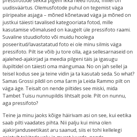
pressifotode sekka pigem ikka need fotod, millel on
uudisväärtus. Olemusfotode puhul on tegemist väga
piiripealse asjaga – mõned kõnetavad väga ja mõned on
justkui täiesti tavalised kategooriata fotod, mille
kasutamise võimalused on kaugelt üle pressifoto raami.
Suvaline stuudiofoto või muidu hoolega
poseeritud/lavastatatud foto ei ole minu silmis väga
pressifoto. Pilt ise võib ju tore olla, aga sellesarnaseid on
ajalehed-ajakirjad ja meedia pilgeni täis ja igasugu
ilupiltidel on täiesti oma mängumaa. No on jah sellel ja
teisel kodus see ja teine vidin ja ta kasutab seda. So what?
Samas Grossi pildil on oma šarm ja Leida Rammo pilt on
väga äge. Teisalt on nende piltides see miski, mida
Tambet Tuisu nunnupildis lihtsalt pole. Pilt on nunnu,
aga pressifoto?
Teine ja minu jaoks kõige häirivam asi on see, kui eetika
saab pilti vaadates pihta. Nii palju kui mina olen
ajakirjanduseetikast aru saanud, siis ei tohi kellelegi