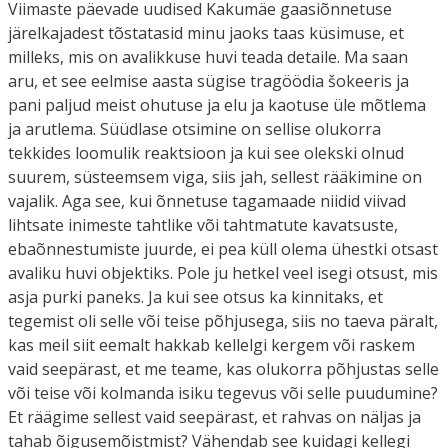
Viimaste päevade uudised Kakumäe gaasiõnnetuse
järelkajadest tõstatasid minu jaoks taas küsimuse, et
milleks, mis on avalikkuse huvi teada detaile. Ma saan
aru, et see eelmise aasta sügise tragöödia šokeeris ja
pani paljud meist ohutuse ja elu ja kaotuse üle mõtlema
ja arutlema. Süüdlase otsimine on sellise olukorra
tekkides loomulik reaktsioon ja kui see olekski olnud
suurem, süsteemsem viga, siis jah, sellest rääkimine on
vajalik. Aga see, kui õnnetuse tagamaade niidid viivad
lihtsate inimeste tahtlike või tahtmatute kavatsuste,
ebaõnnestumiste juurde, ei pea küll olema ühestki otsast
avaliku huvi objektiks. Pole ju hetkel veel isegi otsust, mis
asja purki paneks. Ja kui see otsus ka kinnitaks, et
tegemist oli selle või teise põhjusega, siis no taeva päralt,
kas meil siit eemalt hakkab kellelgi kergem või raskem
vaid seepärast, et me teame, kas olukorra põhjustas selle
või teise või kolmanda isiku tegevus või selle puudumine?
Et räägime sellest vaid seepärast, et rahvas on näljas ja
tahab õigusemõistmist? Vähendab see kuidagi kellegi