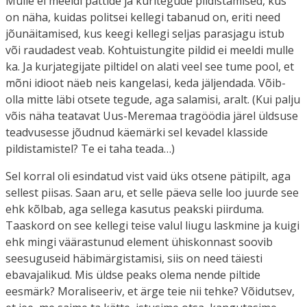
Mulle ei meeldi pättide ja kuritegude pildistamised, kus
on näha, kuidas politsei kellegi tabanud on, eriti need
jõunäitamised, kus keegi kellegi seljas parasjagu istub
või raudadest veab. Kohtuistungite pildid ei meeldi mulle
ka. Ja kurjategijate piltidel on alati veel see tume pool, et
mõni idioot näeb neis kangelasi, keda jäljendada. Võib-
olla mitte läbi otsete tegude, aga salamisi, aralt. (Kui palju
võis näha teatavat Uus-Meremaa tragöödia järel üldsuse
teadvusesse jõudnud käemärki sel kevadel klasside
pildistamistel? Te ei taha teada…)
Sel korral oli esindatud vist vaid üks otsene pätipilt, aga
sellest piisas. Saan aru, et selle päeva selle loo juurde see
ehk kõlbab, aga sellega kasutus peakski piirduma.
Taaskord on see kellegi teise valul liugu laskmine ja kuigi
ehk mingi väärastunud element ühiskonnast soovib
seesuguseid häbimärgistamisi, siis on need täiesti
ebavajalikud. Mis üldse peaks olema nende piltide
eesmärk? Moraliseeriv, et ärge teie nii tehke? Võidutsev,