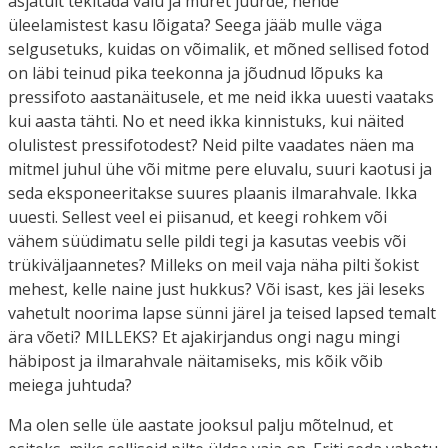
asjatult tekitada valu ja muret juurde, nende
üleelamistest kasu lõigata? Seega jääb mulle väga
selgusetuks, kuidas on võimalik, et mõned sellised fotod
on läbi teinud pika teekonna ja jõudnud lõpuks ka
pressifoto aastanäitusele, et me neid ikka uuesti vaataks
kui aasta tähti. No et need ikka kinnistuks, kui näited
olulistest pressifotodest? Neid pilte vaadates näen ma
mitmel juhul ühe või mitme pere eluvalu, suuri kaotusi ja
seda eksponeeritakse suures plaanis ilmarahvale. Ikka
uuesti. Sellest veel ei piisanud, et keegi rohkem või
vähem süüdimatu selle pildi tegi ja kasutas veebis või
trükiväljaannetes? Milleks on meil vaja näha pilti šokist
mehest, kelle naine just hukkus? Või isast, kes jäi leseks
vahetult noorima lapse sünni järel ja teised lapsed temalt
ära võeti? MILLEKS? Et ajakirjandus ongi nagu mingi
häbipost ja ilmarahvale näitamiseks, mis kõik võib
meiega juhtuda?
Ma olen selle üle aastate jooksul palju mõtelnud, et