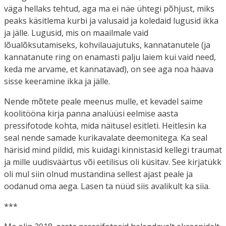
väga hellaks tehtud, aga ma ei näe ühtegi põhjust, miks
peaks käsitlema kurbi ja valusaid ja koledaid lugusid ikka
ja jälle. Lugusid, mis on maailmale vaid
lõualõksutamiseks, kohvilauajutuks, kannatanutele (ja
kannatanute ring on enamasti palju laiem kui vaid need,
keda me arvame, et kannatavad), on see aga noa haava
sisse keeramine ikka ja jälle.
Nende mõtete peale meenus mulle, et kevadel saime
koolitööna kirja panna analüüsi eelmise aasta
pressifotode kohta, mida näitusel esitleti. Heitlesin ka
seal nende samade kurikavalate deemonitega. Ka seal
härisid mind pildid, mis kuidagi kinnistasid kellegi traumat
ja mille uudisväärtus või eetilisus oli küsitav. See kirjatükk
oli mul siin olnud mustandina sellest ajast peale ja
oodanud oma aega. Lasen ta nüüd siis avalikult ka siia.
***