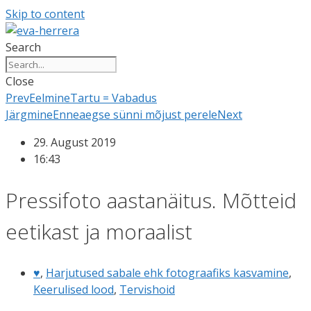
Skip to content
Search
Close
Prev
Eelmine
Tartu = Vabadus
Järgmine
Enneaegse sünni mõjust perele
Next
29. August 2019
16:43
Pressifoto aastanäitus. Mõtteid
eetikast ja moraalist
♥
,
Harjutused sabale ehk fotograafiks kasvamine
,
Keerulised lood
,
Tervishoid