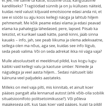
et jee, me saime ta kätte, istusime otsa, kangutasime
kandiliseks? Tragöödiad sünnib ja on ju külluses näiteid,
kuidas neid valust kiljuvaid emotsioone edasi anda nii, et
see ei sööbi su ajju koos kellegi näoga ja lahtub hiljem
pehmemalt. Me kõik peame edasi elama ja edasi peavad
elama ka pahategija lähedased, pere, lapsed. Piisab ka
tekstist, et kurikael saadi kätte, pandi kinni, jääb sinna
kauaks – info, jah, see peab liikuma ja olema adekvaatne,
sellega olen ma nõus, aga see, kuidas see info liigub,
seda peab valima. Või on seda adrekat ikka nii väga vaja?
Mulle absoluutselt ei meeldinud pildid, kus kogu lugu
käibki vaid kellegi valu ja kaotuse ümber. Nimede ja
nägudega ja veel aasta hiljem… Sedasi näituselt läbi
käinuna veel paljudeks aastateks.
Milleks on meil vaja pilti, mis kinnitab, et ainult koer
pääses pangalt alla lennanud autost (ehk võib-olla sobilik
situatsioonifoto politsetoimikusse?). Või põleva
majakesega pilt, kus taas koer vaid pääses, kuigi ta pildil