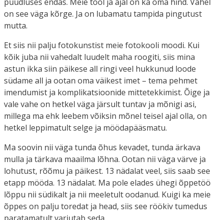
püüdluses endas. Meie tööl ja ajal on ka oma hind. Vahel
on see väga kõrge. Ja on lubamatu tampida pingutust
mutta.
Et siis nii palju fotokunstist meie fotokooli moodi. Kui
kõik juba nii vahedalt luudelt maha roogiti, siis mina
astun ikka siin päikese all ringi veel hukkunud loode
südame all ja ootan oma väikest imet – tema pehmet
imendumist ja komplikatsioonide mittetekkimist. Õige ja
vale vahe on hetkel väga järsult tuntav ja mõnigi asi,
millega ma ehk leebem võiksin mõnel teisel ajal olla, on
hetkel leppimatult selge ja möödapääsmatu.
Ma soovin nii väga tunda õhus kevadet, tunda ärkava
mulla ja tärkava maailma lõhna. Ootan nii väga värve ja
lohutust, rõõmu ja päikest. 13 nädalat veel, siis saab see
etapp mööda. 13 nädalat. Ma pole elades ühegi õppetöö
lõppu nii südikalt ja nii meeletult oodanud. Kuigi ka meie
õppes on palju toredat ja head, siis see röökiv tumedus
paratamatult varjutab seda.