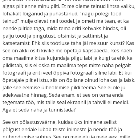
algas pilt enne minu pilti. Et me oleme teinud lihtsa valiku,
lohakalt lõiganud ja puhastanud, “nagu polegi tööd
teinud” mulje olevat neil töödel. Ja ometi ma tean, et ka
nende piltide taga, mida tema eriti kehvaks hindas, oli
palju tööd ja pingutust, otsimist ja sättimist ja
katsetamist. Ehk siis töötluse taha jäi me suur kunst? Kas
see on äkki ositi kivike me õpetaja kapsaaeda, kes näeb
oma maailma kitsa kujundaja pilgu läbi ja kuigi ta ehk ka
pildistab, siis ei oska ta maailma teps mitte näha pelgalt
fotograafi ja eriti veel õppiva fotograafi silme läbi. Et kui
õpetajale pilt ei istu, siis on õpilane olnud lohakas ja laisk.
Jälle see eelmise ülbeolemise pildi teema. See ei ole ju
adekvaatne hinnag. Seda enam, et see on tema enda
tegemata töö, mis talle seal ekraanil ja tahvlil ei meeldi.
Aga et seda näha ja tunnistada?
See on põlastusväärne, kuidas üks inimene sellist
põlgust endale lubab teiste inimeste ja nende töö ja
pühendumise suhtes. See on meie elu ja meie aeg, mille