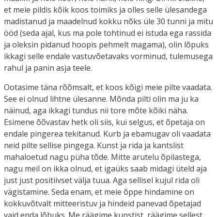
et meie pildis kõik koos toimiks ja olles selle ülesandega
madistanud ja maadelnud kokku nõks üle 30 tunni ja mitu
ööd (seda ajal, kus ma pole tohtinud ei istuda ega rassida
ja oleksin pidanud hoopis pehmelt magama), olin lõpuks
ikkagi selle endale vastuvõetavaks vorminud, tulemusega
rahul ja panin asja teele.
Ootasime täna rõõmsalt, et koos kõigi meie pilte vaadata.
See ei olnud lihtne ülesanne. Mõnda pilti olin ma ju ka
näinud, aga ikkagi tundus nii tore mõte kõiki näha.
Esimene õõvastav hetk oli siis, kui selgus, et õpetaja on
endale pingerea tekitanud. Kurb ja ebamugav oli vaadata
neid pilte sellise pingega. Kunst ja rida ja kantslist
mahaloetud nagu püha tõde. Mitte arutelu õpilastega,
nagu meil on ikka olnud, et igaüks saab midagi üteld aja
just just positiivset välja tuua. Aga sellisel kujul rida oli
vägistamine. Seda enam, et meie õppe hindamine on
kokkuvõtvalt mitteeristuv ja hindeid panevad õpetajad
vaid enda lõbuks. Me räägime kunstist, räägime sellest,