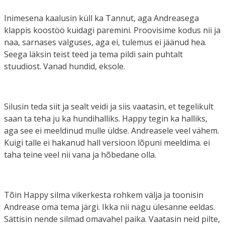
Inimesena kaalusin küll ka Tannut, aga Andreasega
klappis koostöö kuidagi paremini. Proovisime kodus nii ja
naa, sarnases valguses, aga ei, tulemus ei jäänud hea.
Seega läksin teist teed ja tema pildi sain puhtalt
stuudiost. Vanad hundid, eksole.
Silusin teda siit ja sealt veidi ja siis vaatasin, et tegelikult
saan ta teha ju ka hundihalliks. Happy tegin ka halliks,
aga see ei meeldinud mulle üldse. Andreasele veel vähem.
Kuigi talle ei hakanud hall versioon lõpuni meeldima. ei
taha teine veel nii vana ja hõbedane olla.
Tõin Happy silma vikerkesta rohkem välja ja toonisin
Andrease oma tema järgi. Ikka nii nagu ülesanne eeldas.
Sättisin nende silmad omavahel paika. Vaatasin neid pilte,