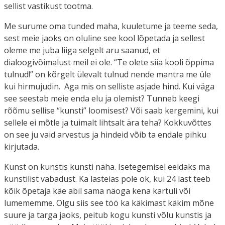
sellist vastikust tootma.
Me surume oma tunded maha, kuuletume ja teeme seda,
sest meie jaoks on oluline see kool lõpetada ja sellest
oleme me juba liiga selgelt aru saanud, et
dialoogivõimalust meil ei ole. “Te olete siia kooli õppima
tulnud!” on kõrgelt ülevalt tulnud nende mantra me üle
kui hirmujudin. Aga mis on selliste asjade hind. Kui väga
see seestab meie enda elu ja olemist? Tunneb keegi
rõõmu sellise “kunsti” loomisest? Või saab kergemini, kui
sellele ei mõtle ja tuimalt lihtsalt ära teha? Kokkuvõttes
on see ju vaid arvestus ja hindeid võib ta endale pihku
kirjutada.
Kunst on kunstis kunsti näha. Isetegemisel eeldaks ma
kunstilist vabadust. Ka lasteias pole ok, kui 24 last teeb
kõik õpetaja käe abil sama näoga kena kartuli või
lumememme. Olgu siis see töö ka käkimast käkim mõne
suure ja targa jaoks, peitub kogu kunsti võlu kunstis ja