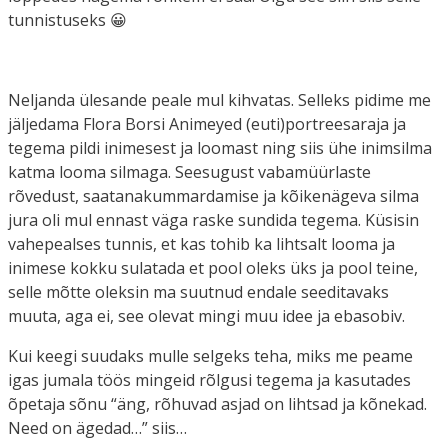
tunnistuseks 😀
Neljanda ülesande peale mul kihvatas. Selleks pidime me
jäljedama Flora Borsi Animeyed (euti)portreesaraja ja
tegema pildi inimesest ja loomast ning siis ühe inimsilma
katma looma silmaga. Seesugust vabamüürlaste
rõvedust, saatanakummardamise ja kõikenägeva silma
jura oli mul ennast väga raske sundida tegema. Küsisin
vahepealses tunnis, et kas tohib ka lihtsalt looma ja
inimese kokku sulatada et pool oleks üks ja pool teine,
selle mõtte oleksin ma suutnud endale seeditavaks
muuta, aga ei, see olevat mingi muu idee ja ebasobiv.
Kui keegi suudaks mulle selgeks teha, miks me peame
igas jumala töös mingeid rõlgusi tegema ja kasutades
õpetaja sõnu “äng, rõhuvad asjad on lihtsad ja kõnekad.
Need on ägedad…” siis…