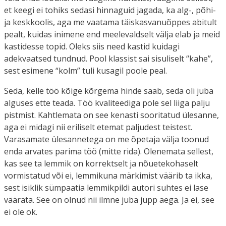
et keegi ei tohiks sedasi hinnaguid jagada, ka alg-, põhi-
ja keskkoolis, aga me vaatama täiskasvanuõppes abitult
pealt, kuidas inimene end meelevaldselt välja elab ja meid
kastidesse topid. Oleks siis need kastid kuidagi
adekvaatsed tundnud. Pool klassist sai sisuliselt “kahe”,
sest esimene “kolm” tuli kusagil poole peal.
Seda, kelle töö kõige kõrgema hinde saab, seda oli juba
alguses ette teada. Töö kvaliteediga pole sel liiga palju
pistmist. Kahtlemata on see kenasti sooritatud ülesanne,
aga ei midagi nii eriliselt etemat paljudest teistest.
Varasamate ülesannetega on me õpetaja välja toonud
enda arvates parima töö (mitte rida). Olenemata sellest,
kas see ta lemmik on korrektselt ja nõuetekohaselt
vormistatud või ei, lemmikuna märkimist väärib ta ikka,
sest isiklik sümpaatia lemmikpildi autori suhtes ei lase
väärata. See on olnud nii ilmne juba jupp aega. Ja ei, see
ei ole ok.