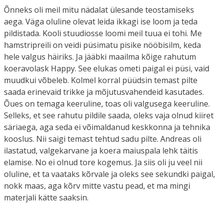
Õnneks oli meil mitu nädalat ülesande teostamiseks
aega. Väga oluline olevat leida ikkagi ise loom ja teda
pildistada. Kooli stuudiosse loomi meil tuua ei tohi. Me
hamstripreili on veidi püsimatu pisike nööbisilm, keda
hele valgus häiriks. Ja jääbki maailma kõige rahutum
koeravolask Happy. See elukas ometi paigal ei püsi, vaid
muudkui võbeleb. Kolmel korral püüdsin temast pilte
saada erinevaid trikke ja mõjutusvahendeid kasutades.
Õues on temaga keeruline, toas oli valgusega keeruline.
Selleks, et see rahutu pildile saada, oleks vaja olnud kiiret
säriaega, aga seda ei võimaldanud keskkonna ja tehnika
kooslus. Nii saigi temast tehtud sadu pilte. Andreas oli
ilastatud, valgekarvane ja koera maiuspala lehk täitis
elamise. No ei olnud tore kogemus. Ja siis oli ju veel nii
oluline, et ta vaataks kõrvale ja oleks see sekundki paigal,
nokk maas, aga kõrv mitte vastu pead, et ma mingi
materjali kätte saaksin.