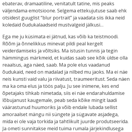
ebaterav, dramaatiline, venitatult tatine, mis peaks
väljendama emotsioone. Selgema ettekujutuse saab ehk
otsidest guuglist “blur portrait” ja vaadata siis ikka neid
koledaid õudukalaadseid mustvalgeid jälkusi…
Ega me ju küsimata ei jätnud, kas võib ka teistmoodi.
Rõõm ja õnnelikkus minevat pildi peal kergelt
veiderdamiseks ja võltsiks. Ma istusin tunnis ja tegin
hämmingus märkmeid, et kuidas saab see kõik üldse olla
reaalsus, aga näed, saab. Ma pole elus vaadanud
õudukaid, need on madalad ja nilbed mu jaoks. Ma ei näe
neis kunsti vaid valu ja riivatust, traumeeritust. Seda näen
ma ka oma elus ja töös palju. Ju see inimene, kes end
õpetajaks tihkab nimetada, siis ei näe endarahuldamise
lõbujanust kaugemale, peab seda kõike mingit laadi
väärastunud huumoriks ja võib endale lubada sellist
amoraalset mängu nii süngete ja sügavate asjadega,
mida ei ole vaja torkida ja tahtlikult juurde produtseerida.
Ja ometi sunnitakse meid tuima rumala järjekindlusega