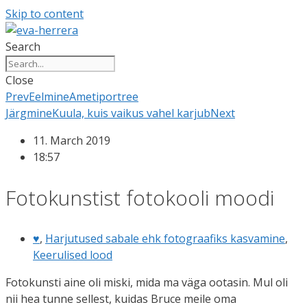
Skip to content
Search
Close
Prev
Eelmine
Ametiportree
Järgmine
Kuula, kuis vaikus vahel karjub
Next
11. March 2019
18:57
Fotokunstist fotokooli moodi
♥
,
Harjutused sabale ehk fotograafiks kasvamine
,
Keerulised lood
Fotokunsti aine oli miski, mida ma väga ootasin. Mul oli
nii hea tunne sellest, kuidas Bruce meile oma