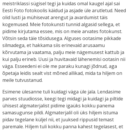
meistriklassi sügisel tegi ja kuidas omal kaugel ajal sai
Eesti Foto fotokoolis käidud ja asjade üle arutletud. Need
olid lusti ja mühisevat arengut ja avardumist täis
kogemused. Meie fotokunsti tunnid algasid sellega, et
pidime kirjutama essee, mis on meie arvates fotokunst.
Võtsin seda täie tõsidusega. Alguses ootasime pikkade
silmadega, et hakkama siis erinevaid arusaamu
kõrvutama ja vaatama, palju meie nägemusest kattub ja
kui palju erineb. Uusi ja huvitavaid lähenemisi ootasin nii
väga. Esseedeni ei ole me paraku kunagi jõdnud, aga
õpetaja leidis sealt vist mõned allikad, mida ta hiljem on
meile tutvustanud.
Esimene ülesanne tuli kuidagi väga üle jala. Lendasime
parves stuudiosse, keegi tegi midagi ja kuidagi ja piltide
ühisest algmaterjalist pidime igaüks kokku panema
samasugunse pildi. Algmaterjalil oli üks hiljem istuma
pidav tegelane küljel nii, et juuksed rippusid temast
paremale. Hiljem tuli kokku panna kahest tegelasest, et