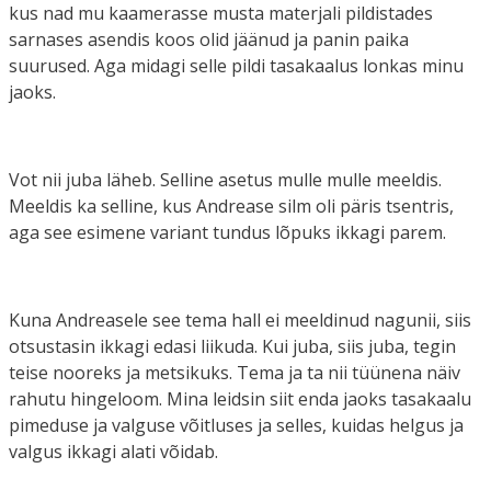
kus nad mu kaamerasse musta materjali pildistades
sarnases asendis koos olid jäänud ja panin paika
suurused. Aga midagi selle pildi tasakaalus lonkas minu
jaoks.
Vot nii juba läheb. Selline asetus mulle mulle meeldis.
Meeldis ka selline, kus Andrease silm oli päris tsentris,
aga see esimene variant tundus lõpuks ikkagi parem.
Kuna Andreasele see tema hall ei meeldinud nagunii, siis
otsustasin ikkagi edasi liikuda. Kui juba, siis juba, tegin
teise nooreks ja metsikuks. Tema ja ta nii tüünena näiv
rahutu hingeloom. Mina leidsin siit enda jaoks tasakaalu
pimeduse ja valguse võitluses ja selles, kuidas helgus ja
valgus ikkagi alati võidab.