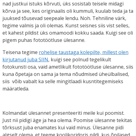
nad justkui istuks kõrvuti, üks sosistab teisele midagi
kõrva ja see, kes originaalis oli kummuli, kuulab teda ja ta
juuksed tõusevad seepeale lendu. Noh. Tehniline värk,
tegime valmis ja oli olemas. Kunst seisnes siis vist selles,
et kahest pildist üks omamoodi kokku saada. Kuigi see oli
pigem puhas fototöötluse ülesanne.
Teisena tegime
rohelise taustaga kolepilte, millest olen
kirjutanud juba SIIN
, kuigi see polnud tegelikult
fotokunsti osa, vaid ametlikult fototöötluse ülesanne, siis
kuna õpetaja on sama ja tema nõudmised üheülbalised,
siis võib vabalt ka selle mingitlaadi kusntitegemiseks
määratleda.
Kolmandat ülesannet presenteeriti meile kui poomist.
Just nii pidigi äge ja hea olema. Poomise ülesanne tekitas
tõrksust juba enamates kui vaid minus. Ülesanne pidi
algselt olema, et teeme koolikoridoris pildi, kus õpilased