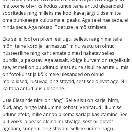
me toome ohvriks kodus tunde tema antud ülesandeid
sooritades ning milleks me koolikava järgi üldse mitte
oma puhkeaega kulutama ei peaks. Aga ta ei näe seda, ei
hinda seda. Aga nõuab. Toetuse ja mõistmiseta.
Eks sellel lool on pikem eellugu, sellest räägin ma teile
mõni teine kord ja “armastus” minu vastu on olnud
hüsteeriline ning kahtlemata pimesi nakatav selles
pundis. Ja pakatav. Aga ausalt, kõige kurvem on tegelikult
see, et meil on puudunud igasugune sisuline arutelu, mis
on fotokunst ja kõik meie ülesanded on olnud
morbiidsed, rusuvad, ängistavad, sest see olevat äge. Nii
ka täna antud uus ülesanne.
Uue ülesande nimi on “äng”. Selle sisu on karje, hirm,
õud, äng, hinge lahkumine kehast. Venitatud liikumise
udune efekt, mille annab pikema säriaja kasutamine. See
pilt võiks ja peaks olema mustvalge, sest nii olevat
ägedam, süngem, ängistavam. Selline udune nägu,