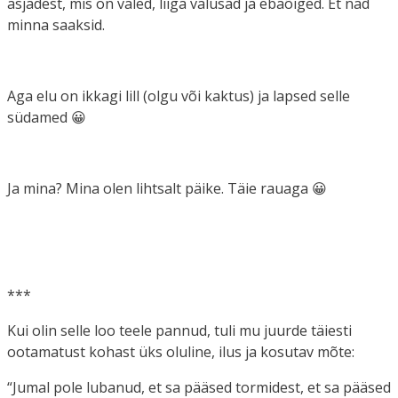
asjadest, mis on valed, liiga valusad ja ebaõiged. Et nad
minna saaksid.
Aga elu on ikkagi lill (olgu või kaktus) ja lapsed selle
südamed 😀
Ja mina? Mina olen lihtsalt päike. Täie rauaga 😀
***
Kui olin selle loo teele pannud, tuli mu juurde täiesti
ootamatust kohast üks oluline, ilus ja kosutav mõte:
“Jumal pole lubanud, et sa pääsed tormidest, et sa pääsed