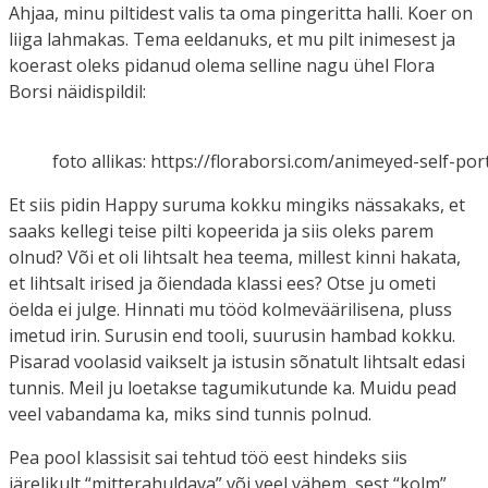
Ahjaa, minu piltidest valis ta oma pingeritta halli. Koer on
liiga lahmakas. Tema eeldanuks, et mu pilt inimesest ja
koerast oleks pidanud olema selline nagu ühel Flora
Borsi näidispildil:
foto allikas: https://floraborsi.com/animeyed-self-por
Et siis pidin Happy suruma kokku mingiks nässakaks, et
saaks kellegi teise pilti kopeerida ja siis oleks parem
olnud? Või et oli lihtsalt hea teema, millest kinni hakata,
et lihtsalt irised ja õiendada klassi ees? Otse ju ometi
öelda ei julge. Hinnati mu tööd kolmeväärilisena, pluss
imetud irin. Surusin end tooli, suurusin hambad kokku.
Pisarad voolasid vaikselt ja istusin sõnatult lihtsalt edasi
tunnis. Meil ju loetakse tagumikutunde ka. Muidu pead
veel vabandama ka, miks sind tunnis polnud.
Pea pool klassisit sai tehtud töö eest hindeks siis
järelikult “mitterahuldava” või veel vähem, sest “kolm”