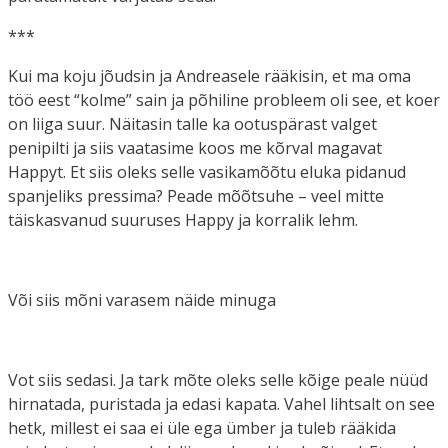
***
Kui ma koju jõudsin ja Andreasele rääkisin, et ma oma
töö eest “kolme” sain ja põhiline probleem oli see, et koer
on liiga suur. Näitasin talle ka ootuspärast valget
penipilti ja siis vaatasime koos me kõrval magavat
Happyt. Et siis oleks selle vasikamõõtu eluka pidanud
spanjeliks pressima? Peade mõõtsuhe – veel mitte
täiskasvanud suuruses Happy ja korralik lehm.
Või siis mõni varasem näide minuga
Vot siis sedasi. Ja tark mõte oleks selle kõige peale nüüd
hirnatada, puristada ja edasi kapata. Vahel lihtsalt on see
hetk, millest ei saa ei üle ega ümber ja tuleb rääkida