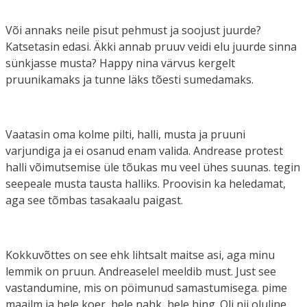
Või annaks neile pisut pehmust ja soojust juurde?
Katsetasin edasi. Äkki annab pruuv veidi elu juurde sinna
sünkjasse musta? Happy nina värvus kergelt
pruunikamaks ja tunne läks tõesti sumedamaks.
Vaatasin oma kolme pilti, halli, musta ja pruuni
varjundiga ja ei osanud enam valida. Andrease protest
halli võimutsemise üle tõukas mu veel ühes suunas. tegin
seepeale musta tausta halliks. Proovisin ka heledamat,
aga see tõmbas tasakaalu paigast.
Kokkuvõttes on see ehk lihtsalt maitse asi, aga minu
lemmik on pruun. Andreaselel meeldib must. Just see
vastandumine, mis on pöimunud samastumisega. pime
maailm ja hele koer, hele nahk, hele hing. Oli nii oluline,