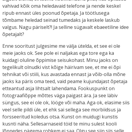
vahivad kõik oma heledavaid telefone ja nende keskel
ripub ennast üles poonud õpetaja. Ja töötlusega
tõmbame heledad seinad tumedaks ja keskele laskub
valgus. Nagu päriselt?! Ja selline sügavalt ebaeetiline idee
õpetajalt?
Enne sooritust julgesime me välja ütelda, et see ei ole
meie jaoks ok. See pole ei naljakas ega tore ega ka
kuidagi oluline õppimise seisukohast. Minu jaoks on
tegelikult olnudki vist kõige häirivam see, et me ei õpi
tehnikat või stiili, kus avastada ennast ja võib-olla mõne
jaoks ka päris oma teed, vaid peame kujundajast õpetaja
etteantud asja lihtsalt lahendama. Fookuspunkt on
fotograafiõppe mõttes väga paigast ära. Ja see läbiv
süngus, see ei ole ok, lööge või maha. Aga ok, elasime siis
veel selle pildi üle, et ehk sai sellega see morbiidsus ja
forsseeritud koledus otsa. Kunst on muidugi kunstis
kusnti näha. Sellesarnaseid töid te minu sulest kooli
lõppedes nägema rohkem ei saa. Olgu see siin siis selle