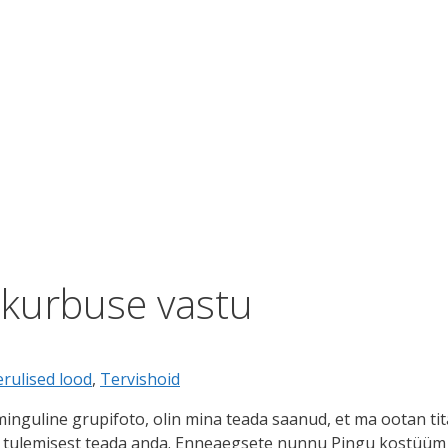
 kurbuse vastu
rulised lood
,
Tervishoid
minguline grupifoto, olin mina teada saanud, et ma ootan ti
e tulemisest teada anda. Enneaegsete nunnu Pingu kostüüm ol