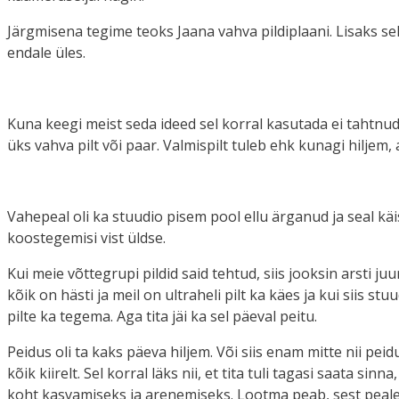
Järgmisena tegime teoks Jaana vahva pildiplaani. Lisaks sell
endale üles.
Kuna keegi meist seda ideed sel korral kasutada ei tahtnud, 
üks vahva pilt või paar. Valmispilt tuleb ehk kunagi hiljem,
Vahepeal oli ka stuudio pisem pool ellu ärganud ja seal käi
koostegemisi vist üldse.
Kui meie võttegrupi pildid said tehtud, siis jooksin arsti ju
kõik on hästi ja meil on ultraheli pilt ka käes ja kui siis st
pilte ka tegema. Aga tita jäi ka sel päeval peitu.
Peidus oli ta kaks päeva hiljem. Või siis enam mitte nii pei
kõik kiirelt. Sel korral läks nii, et tita tuli tagasi saata sin
koht kasvamiseks ja arenemiseks. Lootma peab, sest peale