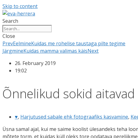
Skip to content
Search
Close
Prev
Eelmine
Kuidas me rohelise taustaga pilte tegime
Järgmine
Kuidas mamma valimas käis
Next
26. February 2019
19:02
Õnnelikud sokid aitavad
♥
,
Harjutused sabale ehk fotograafiks kasvamine
,
Kee
Üsna samal ajal, kui me saime koolist ülesandeks teha loo
mõtete torm, et kuidas küll oleks tore oodatava pereliikm