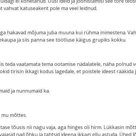
dagi ei kõnetanud. Uusi ideid ja joonistamisi see tore teos
at vahvat katuseakent pole ma veel leidnud.
tmiga hakavad mõjuma juba muuna kui rühma inimestena. Vah
esekaupa ja siis panna see töötluse käigus grupiks kokku.
helis teda vaatamata tema ootamise nädalatele, näha polnud võ
okid tirisin ikkagi kodus lagedale, et poistele ideest rääkida
samaid ja nunnumaid ka.
g mu mõttes.
tase tõusis nii nagu vaja, aga hinges oli hirm. Lükkasin mõ
s vajasid nad õhku ja tahtsid ideena ikkagi ellu astuda. Ühe