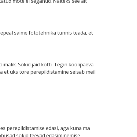
tatud mõte ei seganud. Näiteks see alt
epeal saime fototehnika tunnis teada, et
imalik. Sokid jäid kotti. Tegin koolipäeva
 ja et üks tore perepildistamine seisab meil
ttes perepildistamise edasi, aga kuna ma
d lõbusad sokid teevad edasiminemise