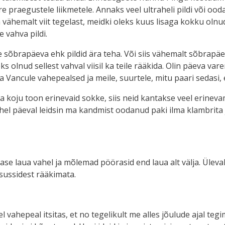
 praegustele liikmetele. Annaks veel ultraheli pildi või ood
 vähemalt viit tegelast, meidki oleks kuus lisaga kokku olnud 
 vahva pildi.
 sõbrapäeva ehk pildid ära teha. Või siis vähemalt sõbrapäe
eks olnud sellest vahval viisil ka teile rääkida. Olin päeva 
 ja Vancule vahepealsed ja meile, suurtele, mitu paari sedas
koju toon erinevaid sokke, siis neid kantakse veel erinevamalt
Ühel päeval leidsin ma kandmist oodanud paki ilma klambrita 
ease laua vahel ja mõlemad pöörasid end laua alt välja. Üleva
sussidest rääkimata.
 vahepeal itsitas, et no tegelikult me alles jõulude ajal tegim