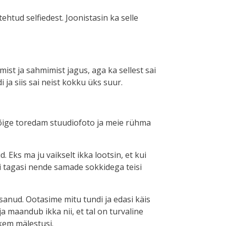
ehtud selfiedest. Joonistasin ka selle
mist ja sahmimist jagus, aga ka sellest sai
 ja siis sai neist kokku üks suur.
s kõige toredam stuudiofoto ja meie rühma
. Eks ma ju vaikselt ikka lootsin, et kui
segi tagasi nende samade sokkidega teisi
isanud. Ootasime mitu tundi ja edasi käis
i ja maandub ikka nii, et tal on turvaline
kem mälestusi.