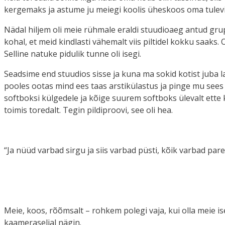
kergemaks ja astume ju meiegi koolis üheskoos oma tulevi
Nädal hiljem oli meie rühmale eraldi stuudioaeg antud grup
kohal, et meid kindlasti vähemalt viis piltidel kokku saaks.
Selline natuke pidulik tunne oli isegi.
Seadsime end stuudios sisse ja kuna ma sokid kotist juba lau
pooles ootas mind ees taas arstikülastus ja pinge mu sees v
softboksi külgedele ja kõige suurem softboks ülevalt ette kül
toimis toredalt. Tegin pildiproovi, see oli hea.
“Ja nüüd varbad sirgu ja siis varbad püsti, kõik varbad pa
Meie, koos, rõõmsalt – rohkem polegi vaja, kui olla meie is
kaameraseljal nägin.