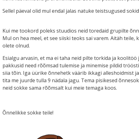
Sellel päeval olid mul endal jalas natuke teistsugused sokid
Kui me tookord poleks stuudios neid toredaid grupilte õnn
Mul on hea meel, et see siiski teoks sai varem. Aitäh teile, 
olete olnud.
Esialgu arvasin, et ma ei taha neid pilte torkida ja kooli
pakkusid need rõõmsad tulemise ja minemise pildid tröösti.
siia tõin. Iga üürike õnnehetk väärib ikkagi alleshoidmist ja
tita me juurde tulla 9 nädala jagu. Tema pisikesed õnnesokid
neid sokke sama rõõmsalt kui meie temaga koos.
Õnnelikke sokke teile!