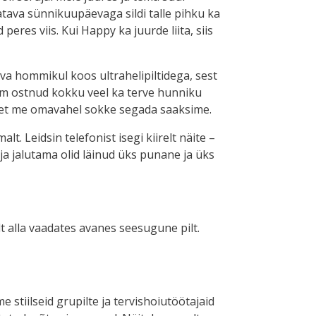
atava sünnikuupäevaga sildi talle pihku ka
peres viis. Kui Happy ka juurde liita, siis
va hommikul koos ultrahelipiltidega, sest
varem ostnud kokku veel ka terve hunniku
i, et me omavahel sokke segada saaksime.
. Leidsin telefonist isegi kiirelt näite –
ja jalutama olid läinud üks punane ja üks
lt alla vaadates avanes seesugune pilt.
e stiilseid grupilte ja tervishoiutöötajaid