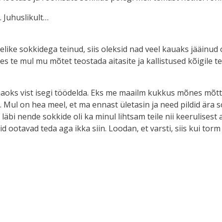
. Juhuslikult…
elike sokkidega teinud, siis oleksid nad veel kauaks jääinu
kes te mul mu mõtet teostada aitasite ja kallistused kõigile te
töö jaoks vist isegi töödelda. Eks me maailm kukkus mõnes mõ
 Mul on hea meel, et ma ennast ületasin ja need pildid ära s
 läbi nende sokkide oli ka minul lihtsam teile nii keerulisest 
 ootavad teda aga ikka siin. Loodan, et varsti, siis kui torm