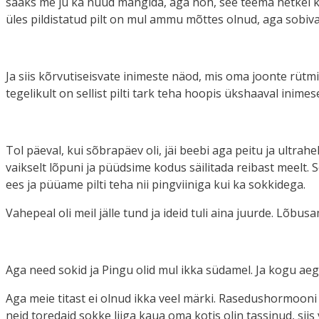
saaks me ju ka nüüd mängida, aga noh, see teema hetkel kui
üles pildistatud pilt on mul ammu mõttes olnud, aga sobiv
Ja siis kõrvutiseisvate inimeste näod, mis oma joonte rü
tegelikult on sellist pilti tark teha hoopis ükshaaval inim
Tol päeval, kui sõbrapäev oli, jäi beebi aga peitu ja ultra
vaikselt lõpuni ja püüdsime kodus säilitada reibast meelt. S
ees ja püüame pilti teha nii pingviiniga kui ka sokkidega.
Vahepeal oli meil jälle tund ja ideid tuli aina juurde. Lõbu
Aga need sokid ja Pingu olid mul ikka südamel. Ja kogu ae
Aga meie titast ei olnud ikka veel märki. Rasedushormooni 
neid toredaid sokke liiga kaua oma kotis olin tassinud, sii