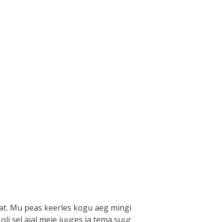
tat. Mu peas keerles kogu aeg mingi
i sel ajal meie juures ja tema suur