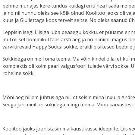
pehme munajas kere tundus kuidagi eriti hea lisada me pere
ja no nii nunnu oleks see kõik olnud. Koolitöö jaoks oli vaja
kuus ja Giuliettaga koos tervelt seitse. No oleks saanud ühe
Leppisin isegi Liisiga juba peaaegu kokku, et püüame enne
mul oli sel hommikul taas arsti aeg ja no niiniinii magus ol
värvikirevaid Happy Socksi sokke, eraldi pisikesed beebile
Sokkidega on meil oma teema. Ma võïn kindel olla, et kui ma 
komplektis oli kolm paari valgusfoori tulede värvi sokke. 
roheline sokk.
Mõni aeg hiljem juhtus aga nii, et seisin mina Inxu ja Andr
Seega jah, meil on sokidega mingi teema. Minu karvastest 
Koolitöö jaoks joonistasin ma kaustikusse ideepilte. Liis veel