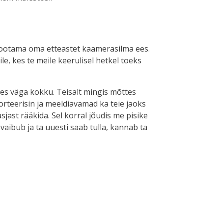
d ootama oma etteastet kaamerasilma ees.
ile, kes te meile keerulisel hetkel toeks
ttes väga kokku. Teisalt mingis mõttes
orteerisin ja meeldiavamad ka teie jaoks
asjast rääkida. Sel korral jõudis me pisike
 vaibub ja ta uuesti saab tulla, kannab ta