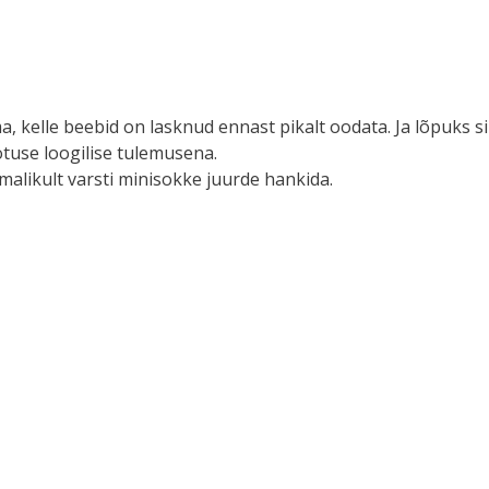
 kelle beebid on lasknud ennast pikalt oodata. Ja lõpuks sii
ootuse loogilise tulemusena.
malikult varsti minisokke juurde hankida.