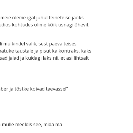
meie oleme igal juhul teineteise jaoks
uudios kohtudes olime kõik üsnagi õhevil.
i mu kindel valik, sest päeva teises
natuke taustale ja pisut ka kontraks, kaks
 jalad ja kuidagi läks nii, et asi lihtsalt
ber ja tõstke koivad taevasse!”
ja mulle meeldis see, mida ma