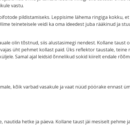
kule vastu.
ifotode pildistamiseks. Leppisime lähema ringiga kokku, et 
 Olime teineteisele veidi ka oma ideedest juba rääkinud ja st
ale olin tõstnud, siis alustasimegi nendest. Kollane taust ol
ajas üht pehmet kollast paid. Üks reflektor taustale, teine 
jele. Samal ajal leidsid õnnelikud sokid kiirelt endale rõõmsad
remale, kõik varbad vasakule ja vaat nüüd pöörake ennast üm
e, nautida hetke ja päeva. Kollane taust jäi mesiselt pehme 