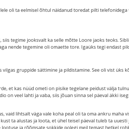
ele oli ta eelmisel õhtul näidanud toredat pilti telefonidega t
siis tegime jooksvalt ka selle mõtte Loore jaoks teoks. Sibli
 aga nende tegemine oli omaette tore. Igaüks tegi endast pildi
s vilgas gruppide sättimine ja pildistamine. See oli vist ük
urde, et kas nüüd ometi on pisike tegelane peidust välja tulnud
uudio on veel lahti ja vaba, siis jõuan sinna sel päeval äkki i
dus, vaid lihtsalt väga vale koha peal oli ta oma ankru maha v
na, kust ta alustas ja loota, et ühel teisel päeval tuleb ta uuest
 lootuse ja rõõmsate sokkide polegi meil temast hetkel roh