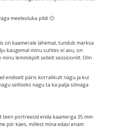
äga meeleoluka pildi 🙂
mis on kaamerale lähemal, tundub märksa
alju kaugemal minu suhtes ei asu, on
 minu lemmikpilt sellelt sessioonilt. Olin
d endiselt päris korralikult nägu ja kui
nägu selliseks nagu ta ka palja silmaga
elt teen portreesid enda kaamerga 35 mm
ne piir käes, millest mina edasi enam