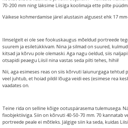
70-200 mm ning läksime Liisiga koolimaja ette pilte püüdm
Väikese kohmerdamise järel alustasin algusest ehk 17 mm-s
Ilmselgelt ei ole see fookuskaugus mõeldud portreede te
suurem ja esiletükkivam. Nina ja silmad on suured, kulmude
kitsad ja kõrvu pole olemaski. Aga nagu öeldud, siis naljapi
otsapidi peaegu Liisil nina vastas seda pilti tehes, hihii!
Nii, aga esimeses reas on siis kõrvuti laiunurgaga tehtud pi
veel juhtub, et hoiad pildil lõuga veidi ees (esimese rea k
vaadates on.
Teine rida on selline kõige ootuspärasema tulemusega. N
fixobjektiiviga. Siin on kõrvuti 40-50-70 mm. 70 kannatab v
portreede peale ei mõtleks. Jälgige siin ka seda, kuidas Li