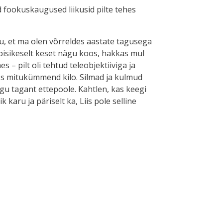
ud fookuskaugused liikusid pilte tehes
ru, et ma olen võrreldes aastate tagusega
 pisikeselt keset nägu koos, hakkas mul
es – pilt oli tehtud teleobjektiiviga ja
tes mitukümmend kilo. Silmad ja kulmud
gu tagant ettepoole. Kahtlen, kas keegi
 karu ja päriselt ka, Liis pole selline