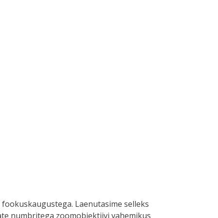
te fookuskaugustega. Laenutasime selleks
emate numbritega zoomobjektiivi vahemikus