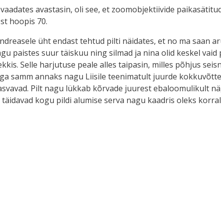
e vaadates avastasin, oli see, et zoomobjektiivide paikasätit
st hoopis 70.
Andreasele üht endast tehtud pilti näidates, et no ma saan a
gu paistes suur täiskuu ning silmad ja nina olid keskel vaid
 tekkis. Selle harjutuse peale alles taipasin, milles põhjus seisn
as iga samm annaks nagu Liisile teenimatult juurde kokkuvõt
asvavad. Pilt nagu lükkab kõrvade juurest ebaloomulikult nä
a täidavad kogu pildi alumise serva nagu kaadris oleks korralik