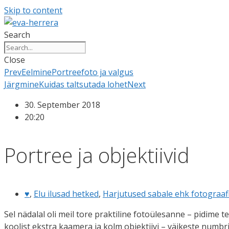
Skip to content
Search
Close
Prev
Eelmine
Portreefoto ja valgus
Järgmine
Kuidas taltsutada lohet
Next
30. September 2018
20:20
Portree ja objektiivid
♥
,
Elu ilusad hetked
,
Harjutused sabale ehk fotograaf
Sel nädalal oli meil tore praktiline fotoülesanne – pidim
koolist ekstra kaamera ja kolm objektiivi – väikeste numb