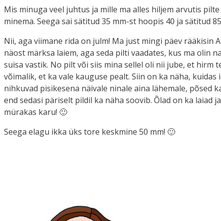
Mis minuga veel juhtus ja mille ma alles hiljem arvutis pilt
minema. Seega sai sätitud 35 mm-st hoopis 40 ja sätitud 85
Nii, aga viimane rida on julm! Ma just mingi päev rääkisin 
näost märksa laiem, aga seda pilti vaadates, kus ma olin na
suisa vastik. No pilt või siis mina sellel oli nii jube, et hirm
võimalik, et ka vale kauguse pealt. Siin on ka näha, kuid
nihkuvad pisikesena näivale ninale aina lähemale, põsed k
end sedasi päriselt pildil ka näha soovib. Õlad on ka laiad j
mürakas karu! 🙂
Seega elagu ikka üks tore keskmine 50 mm! 🙂