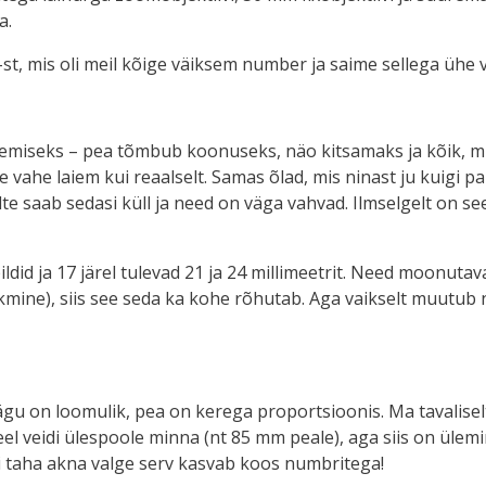
a.
t, mis oli meil kõige väiksem number ja saime sellega ühe v
gemiseks – pea tõmbub koonuseks, näo kitsamaks ja kõik, 
 vahe laiem kui reaalselt. Samas õlad, mis ninast ju kuigi p
lte saab sedasi küll ja need on väga vahvad. Ilmselgelt on see
ldid ja 17 järel tulevad 21 ja 24 millimeetrit. Need moonutava
eskmine), siis see seda ka kohe rõhutab. Aga vaikselt muutub 
ägu on loomulik, pea on kerega proportsioonis. Ma tavalis
eel veidi ülespoole minna (nt 85 mm peale), aga siis on ülemi
isi taha akna valge serv kasvab koos numbritega!