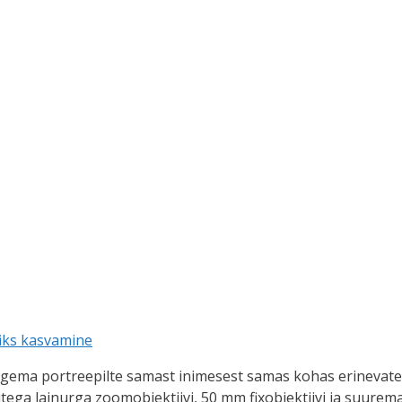
iks kasvamine
e tegema portreepilte samast inimesest samas kohas erineva
ritega lainurga zoomobjektiivi, 50 mm fixobjektiivi ja suur