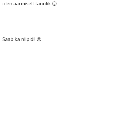
olen äärmiselt tänulik 😛
Saab ka niipidi! 😛