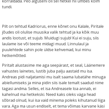
korraldada. Peo alguseni oli sel hetkel nii umbes kolm
tundi.
Pilt on tehtud Kadriorus, enne kõnet onu Kalale, Piritale
jõudes oli olulise muusika valik tehtud ja ka kõik muu
andis lootust, et sujub. Muidugi sujub! Kui ei suju, siis
laulame ise või teeme midagi muud. Linnulaul ja
puulehtede sahin pole üldse kehvemad, kui minu
hetkemõtted.
Piritalt alustasime me aga seepärast, et seal, Läänemere
vahustes lainetes, lustib juba palju aastaid mu isa.
Andreas pidi naljatamisi mu isalt saama lubatähe minuga
abiellumiseks ja mina pidin siis isale temalt saadud nime
tagasi andma. Selles, et isa Andreasele loa annab, ei
kahelnud ma hetkekski. Need kaks oleks väga head
sõbrad olnud, kui isa vaid minema poleks kihutanud liiga
vara. Aga ma usun endiselt, et tema võimas karvane käsi