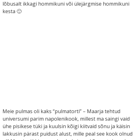
lõbusalt ikkagi hommikuni või ülejärgmise hommikuni
kesta 🙂
Meie pulmas oli kaks “pulmatorti” – Maarja tehtud
universumi parim napolenikook, millest ma saingi vaid
ühe pisikese tüki ja kuulsin kõigi kiitvaid sõnu ja käisin
lakkusin pärast puidust alust, mille peal see kook olnud