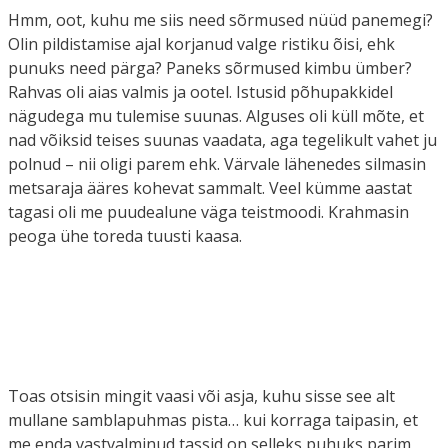
Hmm, oot, kuhu me siis need sõrmused nüüd panemegi?
Olin pildistamise ajal korjanud valge ristiku õisi, ehk
punuks need pärga? Paneks sõrmused kimbu ümber?
Rahvas oli aias valmis ja ootel. Istusid põhupakkidel
nägudega mu tulemise suunas. Alguses oli küll mõte, et
nad võiksid teises suunas vaadata, aga tegelikult vahet ju
polnud – nii oligi parem ehk. Värvale lähenedes silmasin
metsaraja ääres kohevat sammalt. Veel kümme aastat
tagasi oli me puudealune väga teistmoodi. Krahmasin
peoga ühe toreda tuusti kaasa.
Toas otsisin mingit vaasi või asja, kuhu sisse see alt
mullane samblapuhmas pista… kui korraga taipasin, et
me enda vastvalminud tassid on selleks puhuks parim