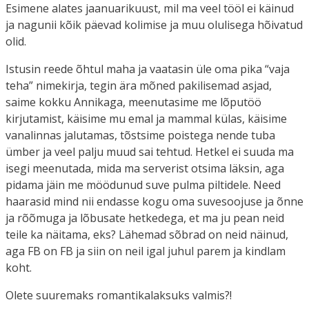
Esimene alates jaanuarikuust, mil ma veel tööl ei käinud
ja nagunii kõik päevad kolimise ja muu olulisega hõivatud
olid.
Istusin reede õhtul maha ja vaatasin üle oma pika “vaja
teha” nimekirja, tegin ära mõned pakilisemad asjad,
saime kokku Annikaga, meenutasime me lõputöö
kirjutamist, käisime mu emal ja mammal külas, käisime
vanalinnas jalutamas, tõstsime poistega nende tuba
ümber ja veel palju muud sai tehtud. Hetkel ei suuda ma
isegi meenutada, mida ma serverist otsima läksin, aga
pidama jäin me möödunud suve pulma piltidele. Need
haarasid mind nii endasse kogu oma suvesoojuse ja õnne
ja rõõmuga ja lõbusate hetkedega, et ma ju pean neid
teile ka näitama, eks? Lähemad sõbrad on neid näinud,
aga FB on FB ja siin on neil igal juhul parem ja kindlam
koht.
Olete suuremaks romantikalaksuks valmis?!