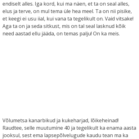
endiselt alles. Iga kord, kui ma näen, et ta on seal alles,
elus ja terve, on mul tema üle hea meel. Ta on nii pisike,
et keegi ei usu iial, kui vana ta tegelikult on. Vaid vitsake!
Aga ta on ja seda sitkust, mis on tal seal lasknud kõik
need aastad ellu jääda, on temas palju! On ka meis.
Võlumetsa kanarbikud ja kukeharjad, lõikeheinad!
Raudtee, selle muutumine 40 ja tegelikult ka enama aasta
jooksul, sest ema lapsepõlvelugude kaudu tean ma ka