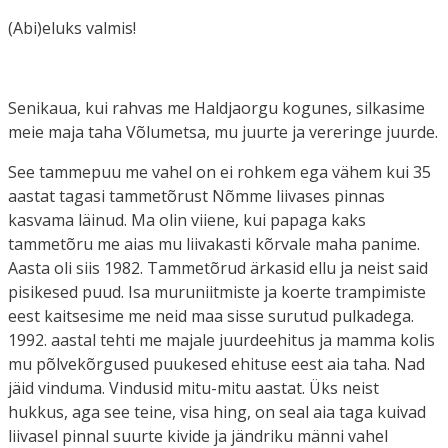
(Abi)eluks valmis!
Senikaua, kui rahvas me Haldjaorgu kogunes, silkasime
meie maja taha Võlumetsa, mu juurte ja vereringe juurde.
See tammepuu me vahel on ei rohkem ega vähem kui 35
aastat tagasi tammetõrust Nõmme liivases pinnas
kasvama läinud. Ma olin viiene, kui papaga kaks
tammetõru me aias mu liivakasti kõrvale maha panime.
Aasta oli siis 1982. Tammetõrud ärkasid ellu ja neist said
pisikesed puud. Isa muruniitmiste ja koerte trampimiste
eest kaitsesime me neid maa sisse surutud pulkadega.
1992. aastal tehti me majale juurdeehitus ja mamma kolis
mu põlvekõrgused puukesed ehituse eest aia taha. Nad
jäid vinduma. Vindusid mitu-mitu aastat. Üks neist
hukkus, aga see teine, visa hing, on seal aia taga kuivad
liivasel pinnal suurte kivide ja jändriku männi vahel