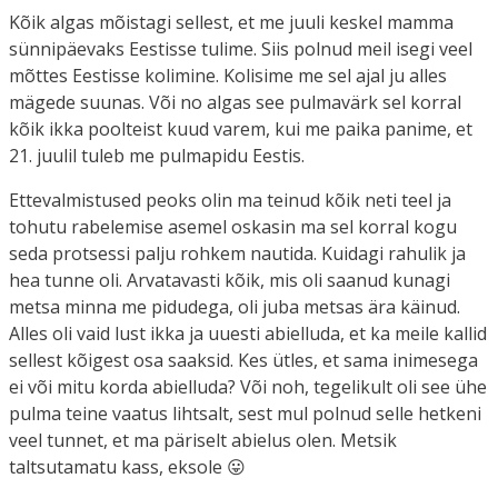
Kõik algas mõistagi sellest, et me juuli keskel mamma
sünnipäevaks Eestisse tulime. Siis polnud meil isegi veel
mõttes Eestisse kolimine. Kolisime me sel ajal ju alles
mägede suunas. Või no algas see pulmavärk sel korral
kõik ikka poolteist kuud varem, kui me paika panime, et
21. juulil tuleb me pulmapidu Eestis.
Ettevalmistused peoks olin ma teinud kõik neti teel ja
tohutu rabelemise asemel oskasin ma sel korral kogu
seda protsessi palju rohkem nautida. Kuidagi rahulik ja
hea tunne oli. Arvatavasti kõik, mis oli saanud kunagi
metsa minna me pidudega, oli juba metsas ära käinud.
Alles oli vaid lust ikka ja uuesti abielluda, et ka meile kallid
sellest kõigest osa saaksid. Kes ütles, et sama inimesega
ei või mitu korda abielluda? Või noh, tegelikult oli see ühe
pulma teine vaatus lihtsalt, sest mul polnud selle hetkeni
veel tunnet, et ma päriselt abielus olen. Metsik
taltsutamatu kass, eksole 😛