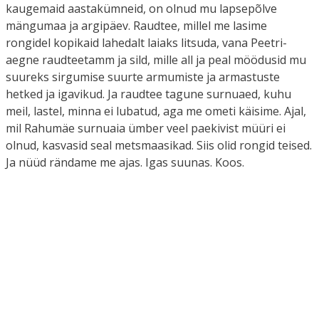
kaugemaid aastakümneid, on olnud mu lapsepõlve
mängumaa ja argipäev. Raudtee, millel me lasime
rongidel kopikaid lahedalt laiaks litsuda, vana Peetri-
aegne raudteetamm ja sild, mille all ja peal möödusid mu
suureks sirgumise suurte armumiste ja armastuste
hetked ja igavikud. Ja raudtee tagune surnuaed, kuhu
meil, lastel, minna ei lubatud, aga me ometi käisime. Ajal,
mil Rahumäe surnuaia ümber veel paekivist müüri ei
olnud, kasvasid seal metsmaasikad. Siis olid rongid teised.
Ja nüüd rändame me ajas. Igas suunas. Koos.