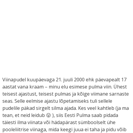
Viinapudel kuupäevaga 21. juuli 2000 ehk päevapealt 17
aastat vana kraam – minu elu esimese pulma viin. Ühest
teisest ajastust, teisest pulmas ja kõige viimane sarnaste
seas. Selle eelmise ajastu lõpetamiseks tuli sellele
pudelile päkad sirgelt silma ajada. Kes veel kahtleb (ja ma
tean, et neid leidub 😛 ), siis Eesti Pulma saab pidada
täiesti ilma viinata või hädapärast sümboolselt ühe
pooleliitrise viinaga, mida keegi juua ei taha ja pidu võib