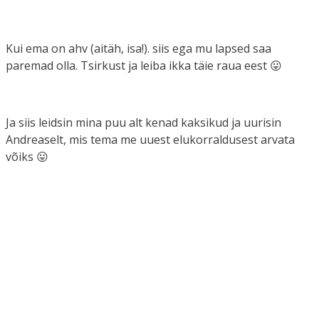
Kui ema on ahv (aitäh, isa!). siis ega mu lapsed saa
paremad olla. Tsirkust ja leiba ikka täie raua eest 😛
Ja siis leidsin mina puu alt kenad kaksikud ja uurisin
Andreaselt, mis tema me uuest elukorraldusest arvata
võiks 😛