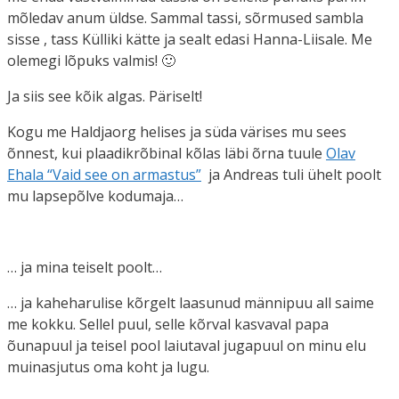
mõledav anum üldse. Sammal tassi, sõrmused sambla
sisse , tass Külliki kätte ja sealt edasi Hanna-Liisale. Me
olemegi lõpuks valmis! 🙂
Ja siis see kõik algas. Päriselt!
Kogu me Haldjaorg helises ja süda värises mu sees
õnnest, kui plaadikrõbinal kõlas läbi õrna tuule
Olav
Ehala “Vaid see on armastus”
ja Andreas tuli ühelt poolt
mu lapsepõlve kodumaja…
… ja mina teiselt poolt…
… ja kaheharulise kõrgelt laasunud männipuu all saime
me kokku. Sellel puul, selle kõrval kasvaval papa
õunapuul ja teisel pool laiutaval jugapuul on minu elu
muinasjutus oma koht ja lugu.