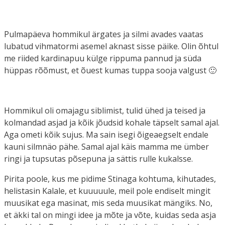
Pulmapäeva hommikul ärgates ja silmi avades vaatas
lubatud vihmatormi asemel aknast sisse päike. Olin õhtul
me riided kardinapuu külge rippuma pannud ja süda
hüppas rõõmust, et õuest kumas tuppa sooja valgust 🙂
Hommikul oli omajagu siblimist, tulid ühed ja teised ja
kolmandad asjad ja kõik jõudsid kohale täpselt samal ajal.
Aga ometi kõik sujus. Ma sain isegi õigeaegselt endale
kauni silmnäo pähe. Samal ajal käis mamma me ümber
ringi ja tupsutas põsepuna ja sättis rulle kukalsse.
Pirita poole, kus me pidime Stinaga kohtuma, kihutades,
helistasin Kalale, et kuuuuule, meil pole endiselt mingit
muusikat ega masinat, mis seda muusikat mängiks. No,
et äkki tal on mingi idee ja mõte ja võte, kuidas seda asja