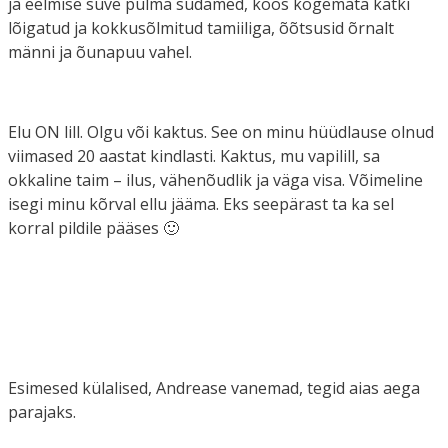
ja eelmise suve pulma südamed, koos kogemata katki
lõigatud ja kokkusõlmitud tamiiliga, õõtsusid õrnalt
männi ja õunapuu vahel.
Elu ON lill. Olgu või kaktus. See on minu hüüdlause olnud
viimased 20 aastat kindlasti. Kaktus, mu vapilill, sa
okkaline taim – ilus, vähenõudlik ja väga visa. Võimeline
isegi minu kõrval ellu jääma. Eks seepärast ta ka sel
korral pildile pääses 🙂
Esimesed külalised, Andrease vanemad, tegid aias aega
parajaks.