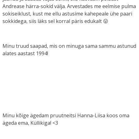
Andrease härra-sokid välja. Arvestades me eelmise pulma
sokiseiklust, kust me ellu astusime kahepeale ühe paari
sokkidega, siis läks sel korral päris edukalt 😛
Minu truud saapad, mis on minuga sama sammu astunud
alates aastast 1994!
Minu kõige ägedam pruutneitsi Hanna-Liisa koos oma
ägeda ema, Küllikiga! <3