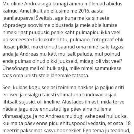
Me olime Andreasega kunagi ammu mõlemad abielus
käinud. Ametlikult abiellusime me 2016. aasta
jaanilaupäeval Šveitsis, aga kuna me ka siinsete
sõpradega soovisime pidusteda ja meie abiellumise
nimekirjast puudusid peale kaht pulmapidu ikka veel
poissmeeste/tüdrukute õhtu, pulmaöö, fotograaf ehk
ilusad pildid, ma ei olnud saanud oma nime isale tagasi
anda ja Andreas mu kätt mu isalt paluda, mul polnud
enda pulmas olnud pikki juukseid, midagi oli vist veel?
Ühesõnaga meil oli hulk asju, mille nimel sammukese
taas oma unistustele lähemale tatsata.
See, kuidas kogu see asi toimima hakkas ja paljud eriti
erilised ja esialgu täiesti võimatuna tunduvad asjad
lihtsalt sujusid, oli imeline. Alustades ilmast, mida terve
nädala jagu ette ennustati iga päev aina hullema
vihmasajuga. Ja no Andreas muidugi vahepeal hullus ka,
kui ma ta päev enne pidu ehituspoodi vedasin, et osta 18
meetrit paksemat kasvuhoonekilet. Ega tema ju teadnud,