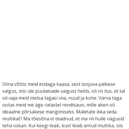
Stina võttis meid endaga kaasa, sest loojuva päikese
valgus, mis üle puulatvade valgust heitis, oli nii ilus, et tal
oli vaja meid metsa tagasi viia, nüüd ja kohe. Värva taga
ootas meid me äge ratastel rendisaun, mille aken oli
ideaalne põrsakese mängimiseks. Mäletate ikka seda
multikat? Ma tõesõna ei teadnud, et ma nii hulle nägusid
teha oskan. Kui keegi teab, kust leiab antud multika, siis