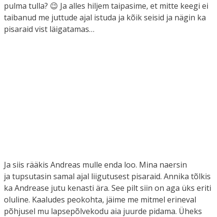
pulma tulla? 😉 Ja alles hiljem taipasime, et mitte keegi ei
taibanud me juttude ajal istuda ja kõik seisid ja nägin ka
pisaraid vist läigatamas…
Ja siis rääkis Andreas mulle enda loo. Mina naersin
ja tupsutasin samal ajal liigutusest pisaraid. Annika tõlkis
ka Andrease jutu kenasti ära. See pilt siin on aga üks eriti
oluline. Kaaludes peokohta, jäime me mitmel erineval
põhjusel mu lapsepõlvekodu aia juurde pidama. Üheks