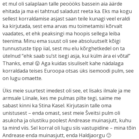
et mul oli salaplaan talle peoööks bassein aia äärde
ehitada ja ma ei tahtnud saladust reeta ka. Eks ma kogu
sellest korraldamise asjast saan teile kunagi veel eraldi
ka kirjutada, sest ema arvas mu toimetamisi kõrvalt
vaadates, et ehk peaksingi ma hoopis sellega leiba
teenima. Minu ema suust oli see absoluutselt kõigi
tunnustuste tipp iial, sest mu elu kõrghetkedel on ta
ütelnud “ehk saab su’st isegi asja, kui külm ära ei võta!”
Thanks, ema! 😛 Aga kuidas sisuliselt kahe nädalaga
korraldada teises Euroopa otsas üks isemoodi pulm, see
on lugu omaette.
Üks meie suurtest imedest oli see, et lisaks ilmale ja me
armsale Liinale, kes me pulmas pilte tegi, saime me
sabast kinni ka Stina Kasel. Kirjutasin talle oma
unistusest – enda omast, sest meie Šveitsi pulm oli
asukoha ja olustiku poolest Andrease muinasjutt, kuhu
ta mind viis. Sel korral oli lugu siis vastupidine – mina tõin
Andrease enda muinasjutt, enda Haldjaorgu 🙂