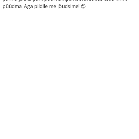
püüdma. Aga pildile me jõudsime! 😉