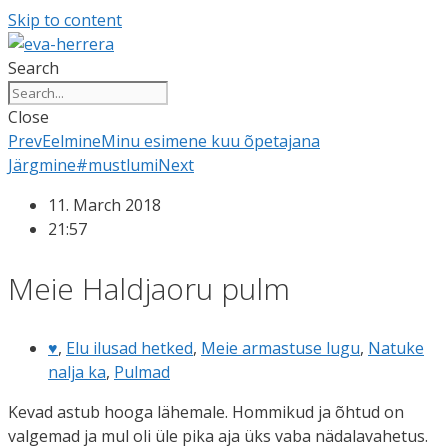
Skip to content
Search
Close
Prev
Eelmine
Minu esimene kuu õpetajana
Järgmine
#mustlumi
Next
11. March 2018
21:57
Meie Haldjaoru pulm
♥
,
Elu ilusad hetked
,
Meie armastuse lugu
,
Natuke
nalja ka
,
Pulmad
Kevad astub hooga lähemale. Hommikud ja õhtud on
valgemad ja mul oli üle pika aja üks vaba nädalavahetus.