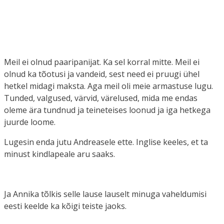
Meil ei olnud paaripanijat. Ka sel korral mitte. Meil ei
olnud ka tõotusi ja vandeid, sest need ei pruugi ühel
hetkel midagi maksta. Aga meil oli meie armastuse lugu.
Tunded, valgused, värvid, värelused, mida me endas
oleme ära tundnud ja teineteises loonud ja iga hetkega
juurde loome.
Lugesin enda jutu Andreasele ette. Inglise keeles, et ta
minust kindlapeale aru saaks.
Ja Annika tõlkis selle lause lauselt minuga vaheldumisi
eesti keelde ka kõigi teiste jaoks.