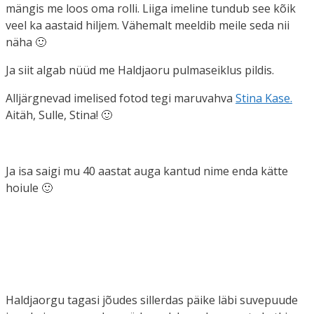
mängis me loos oma rolli. Liiga imeline tundub see kõik
veel ka aastaid hiljem. Vähemalt meeldib meile seda nii
näha 🙂
Ja siit algab nüüd me Haldjaoru pulmaseiklus pildis.
Alljärgnevad imelised fotod tegi maruvahva
Stina Kase.
Aitäh, Sulle, Stina! 🙂
Ja isa saigi mu 40 aastat auga kantud nime enda kätte
hoiule 🙂
Haldjaorgu tagasi jõudes sillerdas päike läbi suvepuude