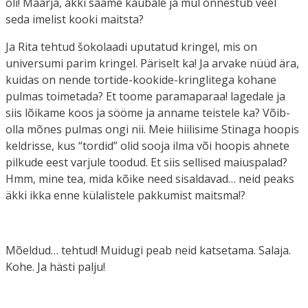
oli! Maarja, äkki saame kaubale ja mul õnnestub veel
seda imelist kooki maitsta?
Ja Rita tehtud šokolaadi uputatud kringel, mis on
universumi parim kringel. Päriselt ka! Ja arvake nüüd ära,
kuidas on nende tortide-kookide-kringlitega kohane
pulmas toimetada? Et toome paramaparaa! lagedale ja
siis lõikame koos ja sööme ja anname teistele ka? Võib-
olla mõnes pulmas ongi nii. Meie hiilisime Stinaga hoopis
keldrisse, kus “tordid” olid sooja ilma või hoopis ahnete
pilkude eest varjule toodud. Et siis sellised maiuspalad?
Hmm, mine tea, mida kõike need sisaldavad… neid peaks
äkki ikka enne külalistele pakkumist maitsma!?
Mõeldud… tehtud! Muidugi peab neid katsetama. Salaja.
Kohe. Ja hästi palju!