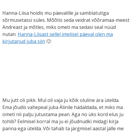
Hanna-Liisa hoidis mu päevalille ja samblatutiga
sõrmusetassi süles. Mõõtis seda veidrat võõramaa-meest
Andreast ja mõtles, miks ometi ma sedasi seal nüüd
nutan.
Hanna-Liisast sellel imelisel päeval olen ma
kirjutanud juba siin
🙂
Mu jutt oli pikk. Mul oli vaja ju kõik oluline ära ütelda.
Ema jõudis vahepeal juba Älinile hädaldada, et miks ma
ometi nii palju jutustama pean. Aga no üks kord elus ju
tohib? Eelmisel korral ma ju ei jõudnudki midagi kirja
panna ega ütelda. Või tahab ta järgmisel aastal jälle me