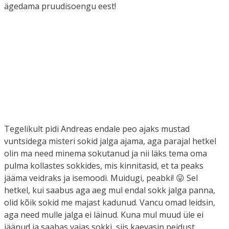
ägedama pruudisoengu eest!
Tegelikult pidi Andreas endale peo ajaks mustad
vuntsidega misteri sokid jalga ajama, aga parajal hetkel
olin ma need minema sokutanud ja nii läks tema oma
pulma kollastes sokkides, mis kinnitasid, et ta peaks
jääma veidraks ja isemoodi. Muidugi, peabki! 😛 Sel
hetkel, kui saabus aga aeg mul endal sokk jalga panna,
olid kõik sokid me majast kadunud. Vancu omad leidsin,
aga need mulle jalga ei läinud. Kuna mul muud üle ei
jäänud ja saabas vajas sokki, siis kaevasin peidust