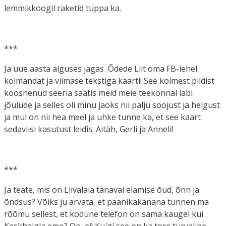
lemmikkoogil raketid tuppa ka.
***
Ja uue aasta alguses jagas Õdede Liit oma FB-lehel
kolmandat ja viimase tekstiga kaarti! See kolmest pildist
koosnenud seeria saatis meid meie teekonnal läbi
jõulude ja selles oli minu jaoks nii palju soojust ja helgust
ja mul on nii hea meel ja uhke tunne ka, et see kaart
sedaviisi kasutust leidis. Aitäh, Gerli ja Anneli!
***
Ja teate, mis on Liivalaia tänaval elamise õud, õnn ja
õndsus? Võiks ju arvata, et paanikakanana tunnen ma
rõõmu sellest, et kodune telefon on sama kaugel kui