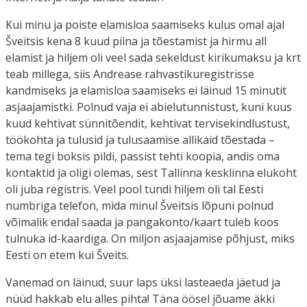
Kui minu ja poiste elamisloa saamiseks kulus omal ajal
Šveitsis kena 8 kuud piina ja tõestamist ja hirmu all
elamist ja hiljem oli veel sada sekeldust kirikumaksu ja krt
teab millega,
siis Andrease rahvastikuregistrisse
kandmiseks ja elamisloa saamiseks ei läinud 15 minutit
asjaajamistki. Polnud vaja ei abielutunnistust, kuni kuus
kuud kehtivat sünnitõendit, kehtivat tervisekindlustust,
töökohta ja tulusid ja tulusaamise allikaid tõestada –
tema tegi boksis pildi, passist tehti koopia, andis oma
kontaktid ja oligi olemas, sest Tallinna kesklinna elukoht
oli juba registris. Veel pool tundi hiljem oli tal Eesti
numbriga telefon, mida minul Šveitsis lõpuni polnud
võimalik endal saada ja pangakonto/kaart tuleb koos
tulnuka id-kaardiga. On miljon asjaajamise põhjust, miks
Eesti on etem kui Šveits.
Vanemad on läinud, suur laps üksi lasteaeda jäetud ja
nüüd hakkab elu alles pihta! Täna öösel jõuame äkki