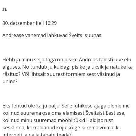
58.
30. detsember kell 10:29
Andrease vanemad lahkuvad Šveitsi suunas.
Hehh ja minu selja taga on pisike Andreas täiesti uue elu
alguses. No tundub ju kuidagi pisike ja üksik ja natuke ka
räsitud? Või lihtsalt suurest tormlemisest väsinud ja
unine?
Eks tehtud ole ka ju palju! Selle lühikese ajaga oleme me
kolinud suurema osa oma elamisest Šveitsist Eestisse,
kolinud minu suuremad mööblitükid Haldjaorust
kesklinna, korraldanud koju kõige kiirema võimaliku
interneti ja nalja tahate teada?!