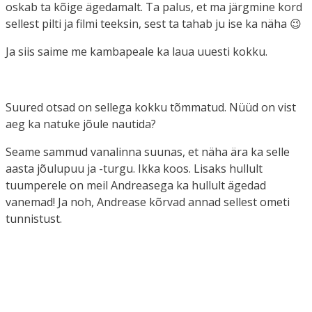
oskab ta kõige ägedamalt. Ta palus, et ma järgmine kord
sellest pilti ja filmi teeksin, sest ta tahab ju ise ka näha 😉
Ja siis saime me kambapeale ka laua uuesti kokku.
Suured otsad on sellega kokku tõmmatud. Nüüd on vist
aeg ka natuke jõule nautida?
Seame sammud vanalinna suunas, et näha ära ka selle
aasta jõulupuu ja -turgu. Ikka koos. Lisaks hullult
tuumperele on meil Andreasega ka hullult ägedad
vanemad! Ja noh, Andrease kõrvad annad sellest ometi
tunnistust.