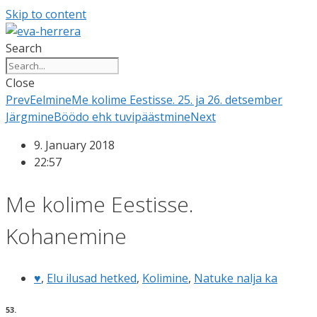
Skip to content
Search
Close
Prev
Eelmine
Me kolime Eestisse. 25. ja 26. detsember
Järgmine
Böödo ehk tuvipäästmine
Next
9. January 2018
22:57
Me kolime Eestisse.
Kohanemine
♥
,
Elu ilusad hetked
,
Kolimine
,
Natuke nalja ka
53.