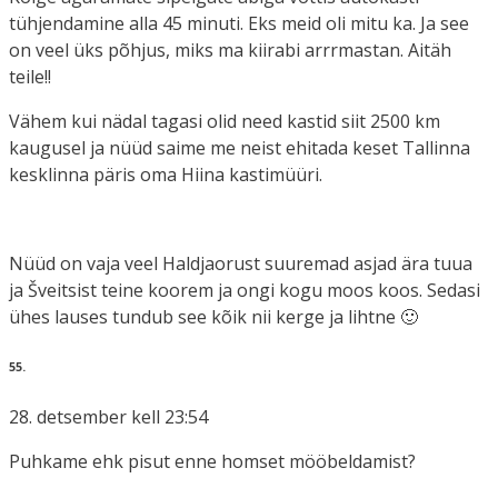
tühjendamine alla 45 minuti. Eks meid oli mitu ka. Ja see
on veel üks põhjus, miks ma kiirabi arrrmastan. Aitäh
teile!!
Vähem kui nädal tagasi olid need kastid siit 2500 km
kaugusel ja nüüd saime me neist ehitada keset Tallinna
kesklinna päris oma Hiina kastimüüri.
Nüüd on vaja veel Haldjaorust suuremad asjad ära tuua
ja Šveitsist teine koorem ja ongi kogu moos koos. Sedasi
ühes lauses tundub see kõik nii kerge ja lihtne 🙂
55.
28. detsember kell 23:54
Puhkame ehk pisut enne homset mööbeldamist?