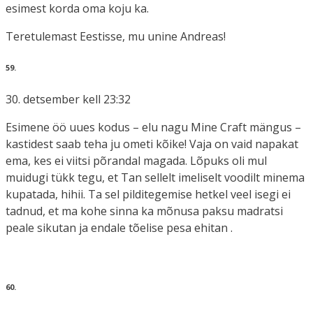
esimest korda oma koju ka.
Teretulemast Eestisse, mu unine Andreas!
59.
30. detsember kell 23:32
Esimene öö uues kodus – elu nagu Mine Craft mängus –
kastidest saab teha ju ometi kõike! Vaja on vaid napakat
ema, kes ei viitsi põrandal magada. Lõpuks oli mul
muidugi tükk tegu, et Tan sellelt imeliselt voodilt minema
kupatada, hihii. Ta sel pilditegemise hetkel veel isegi ei
tadnud, et ma kohe sinna ka mõnusa paksu madratsi
peale sikutan ja endale tõelise pesa ehitan .
60.