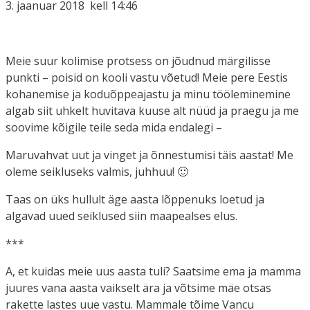
3. jaanuar 2018 kell 14:46
Meie suur kolimise protsess on jõudnud märgilisse
punkti – poisid on kooli vastu võetud! Meie pere Eestis
kohanemise ja koduõppeajastu ja minu tööleminemine
algab siit uhkelt huvitava kuuse alt nüüd ja praegu ja me
soovime kõigile teile seda mida endalegi –
Maruvahvat uut ja vinget ja õnnestumisi täis aastat! Me
oleme seikluseks valmis, juhhuu! 🙂
Taas on üks hullult äge aasta lõppenuks loetud ja
algavad uued seiklused siin maapealses elus.
***
A, et kuidas meie uus aasta tuli? Saatsime ema ja mamma
juures vana aasta vaikselt ära ja võtsime mäe otsas
rakette lastes uue vastu. Mammale tõime Vancu