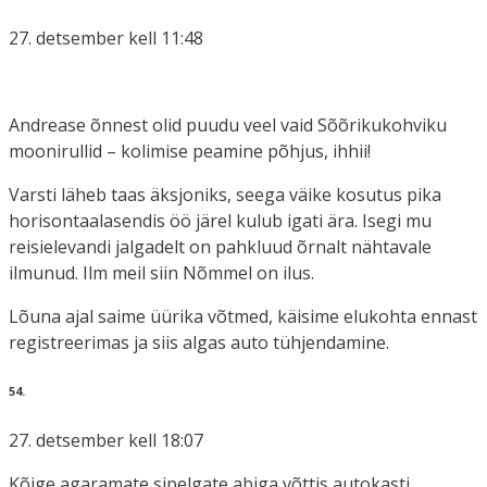
27. detsember kell 11:48
Andrease õnnest olid puudu veel vaid Sõõrikukohviku
moonirullid – kolimise peamine põhjus, ihhii!
Varsti läheb taas äksjoniks, seega väike kosutus pika
horisontaalasendis öö järel kulub igati ära. Isegi mu
reisielevandi jalgadelt on pahkluud õrnalt nähtavale
ilmunud. Ilm meil siin Nõmmel on ilus.
Lõuna ajal saime üürika võtmed, käisime elukohta ennast
registreerimas ja siis algas auto tühjendamine.
54.
27. detsember kell 18:07
Kõige agaramate sipelgate abiga võttis autokasti