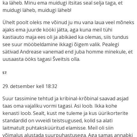
ka läheb. Minu ema muidugi itsitas seal selja taga, et
muidugi läheb, muidugi läheb!
Ühelt poolt oleks me võinud ju mu vana laua veel mõneks
ajaks ema juurde kööki jätta, aga kuna meil tühi
kastiauto maja ees oli ja abikäed ka olemas, siis tundus
see suur mööbeldamine ikkagi õigem valik. Pealegi
sätivad Andrease vanemad end juba homme minekule, et
uusaasta ööks tagasi Šveitsis olla.
57.
29. detsember kell 18:32
Suur tassimine tehtud ja kribinal-krõbinal saavad asjad
taas oma vajaliku vormi tagasi. Asi loob. Ikka kohe
kenasti loob. Sealt, kust me tuleme ja kus üürikorterite
standardid on vvveidi teistsugused, kolid sa alati
laitmatult puhtaksküüritud elamisse. Meil oli siin
võimalus alustada suurpuhastusega. Aga samas annabki