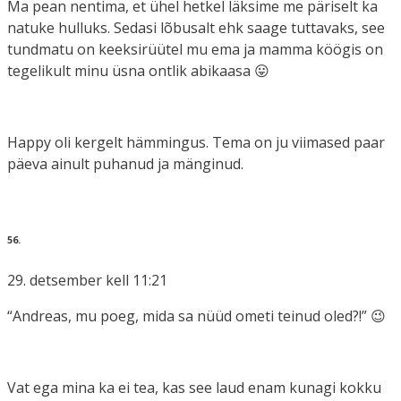
Ma pean nentima, et ühel hetkel läksime me päriselt ka
natuke hulluks. Sedasi lõbusalt ehk saage tuttavaks, see
tundmatu on keeksirüütel mu ema ja mamma köögis on
tegelikult minu üsna ontlik abikaasa 😛
Happy oli kergelt hämmingus. Tema on ju viimased paar
päeva ainult puhanud ja mänginud.
56.
29. detsember kell 11:21
“Andreas, mu poeg, mida sa nüüd ometi teinud oled?!” 😉
Vat ega mina ka ei tea, kas see laud enam kunagi kokku