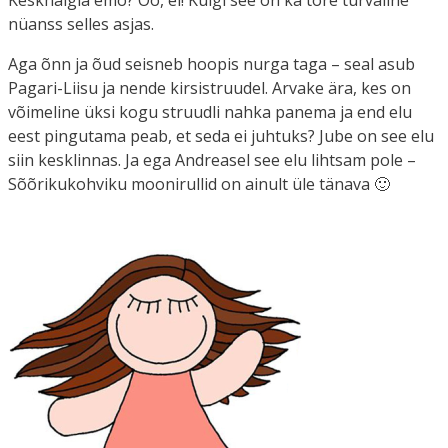
Keskhaigla emo? Oo, ei! Kuigi see on ka tore turvaline
nüanss selles asjas.
Aga õnn ja õud seisneb hoopis nurga taga – seal asub
Pagari-Liisu ja nende kirsistruudel. Arvake ära, kes on
võimeline üksi kogu struudli nahka panema ja end elu
eest pingutama peab, et seda ei juhtuks? Jube on see elu
siin kesklinnas. Ja ega Andreasel see elu lihtsam pole –
Sõõrikukohviku moonirullid on ainult üle tänava 🙂