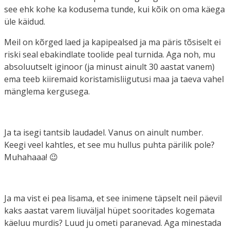
see ehk kohe ka kodusema tunde, kui kõik on oma käega
üle käidud.
Meil on kõrged laed ja kapipealsed ja ma päris tõsiselt ei
riski seal ebakindlate toolide peal turnida. Aga noh, mu
absoluutselt iginoor (ja minust ainult 30 aastat vanem)
ema teeb kiiremaid koristamisliigutusi maa ja taeva vahel
mänglema kergusega.
Ja ta isegi tantsib laudadel. Vanus on ainult number.
Keegi veel kahtles, et see mu hullus puhta pärilik pole?
Muhahaaa! 😉
Ja ma vist ei pea lisama, et see inimene täpselt neil päevil
kaks aastat varem liuväljal hüpet sooritades kogemata
käeluu murdis? Luud ju ometi paranevad. Aga minestada