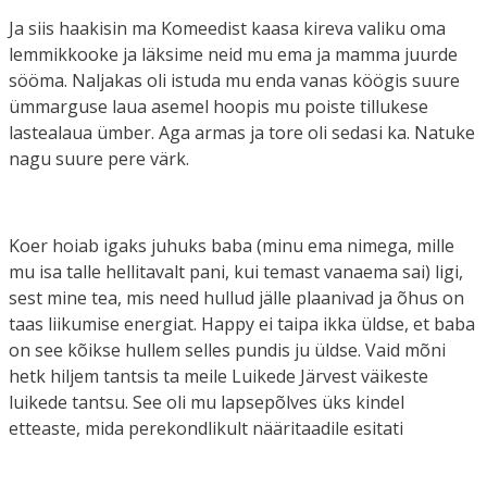
Ja siis haakisin ma Komeedist kaasa kireva valiku oma
lemmikkooke ja läksime neid mu ema ja mamma juurde
sööma. Naljakas oli istuda mu enda vanas köögis suure
ümmarguse laua asemel hoopis mu poiste tillukese
lastealaua ümber. Aga armas ja tore oli sedasi ka. Natuke
nagu suure pere värk.
Koer hoiab igaks juhuks baba (minu ema nimega, mille
mu isa talle hellitavalt pani, kui temast vanaema sai) ligi,
sest mine tea, mis need hullud jälle plaanivad ja õhus on
taas liikumise energiat. Happy ei taipa ikka üldse, et baba
on see kõikse hullem selles pundis ju üldse. Vaid mõni
hetk hiljem tantsis ta meile Luikede Järvest väikeste
luikede tantsu. See oli mu lapsepõlves üks kindel
etteaste, mida perekondlikult nääritaadile esitati