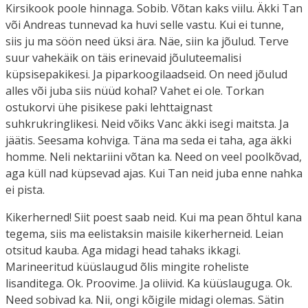
Kirsikook poole hinnaga. Sobib. Võtan kaks viilu. Äkki Tan
või Andreas tunnevad ka huvi selle vastu. Kui ei tunne,
siis ju ma söön need üksi ära. Näe, siin ka jõulud. Terve
suur vahekäik on täis erinevaid jõuluteemalisi
küpsisepakikesi. Ja piparkoogilaadseid. On need jõulud
alles või juba siis nüüd kohal? Vahet ei ole. Torkan
ostukorvi ühe pisikese paki lehttaignast
suhkrukringlikesi. Neid võiks Vanc äkki isegi maitsta. Ja
jäätis. Seesama kohviga. Täna ma seda ei taha, aga äkki
homme. Neli nektariini võtan ka. Need on veel poolkõvad,
aga küll nad küpsevad ajas. Kui Tan neid juba enne nahka
ei pista.
Kikerherned! Siit poest saab neid. Kui ma pean õhtul kana
tegema, siis ma eelistaksin maisile kikerherneid. Leian
otsitud kauba. Aga midagi head tahaks ikkagi.
Marineeritud küüslaugud õlis mingite roheliste
lisanditega. Ok. Proovime. Ja oliivid. Ka küüslauguga. Ok.
Need sobivad ka. Nii, ongi kõigile midagi olemas. Sätin