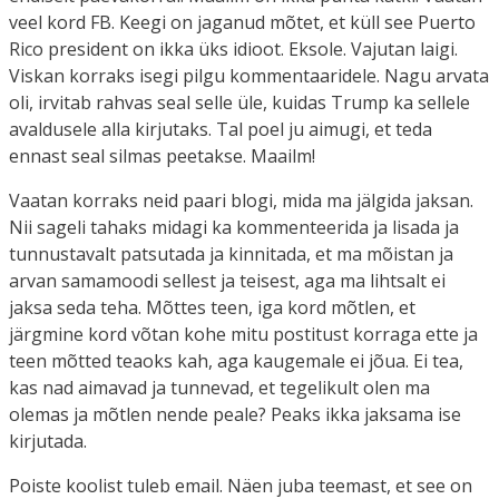
veel kord FB. Keegi on jaganud mõtet, et küll see Puerto
Rico president on ikka üks idioot. Eksole. Vajutan laigi.
Viskan korraks isegi pilgu kommentaaridele. Nagu arvata
oli, irvitab rahvas seal selle üle, kuidas Trump ka sellele
avaldusele alla kirjutaks. Tal poel ju aimugi, et teda
ennast seal silmas peetakse. Maailm!
Vaatan korraks neid paari blogi, mida ma jälgida jaksan.
Nii sageli tahaks midagi ka kommenteerida ja lisada ja
tunnustavalt patsutada ja kinnitada, et ma mõistan ja
arvan samamoodi sellest ja teisest, aga ma lihtsalt ei
jaksa seda teha. Mõttes teen, iga kord mõtlen, et
järgmine kord võtan kohe mitu postitust korraga ette ja
teen mõtted teaoks kah, aga kaugemale ei jõua. Ei tea,
kas nad aimavad ja tunnevad, et tegelikult olen ma
olemas ja mõtlen nende peale? Peaks ikka jaksama ise
kirjutada.
Poiste koolist tuleb email. Näen juba teemast, et see on