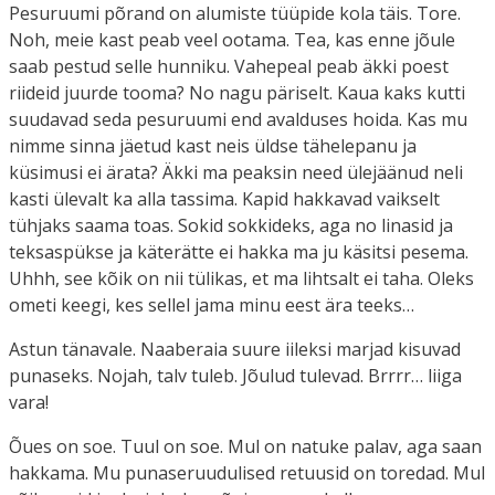
Pesuruumi põrand on alumiste tüüpide kola täis. Tore.
Noh, meie kast peab veel ootama. Tea, kas enne jõule
saab pestud selle hunniku. Vahepeal peab äkki poest
riideid juurde tooma? No nagu päriselt. Kaua kaks kutti
suudavad seda pesuruumi end avalduses hoida. Kas mu
nimme sinna jäetud kast neis üldse tähelepanu ja
küsimusi ei ärata? Äkki ma peaksin need ülejäänud neli
kasti ülevalt ka alla tassima. Kapid hakkavad vaikselt
tühjaks saama toas. Sokid sokkideks, aga no linasid ja
teksaspükse ja käterätte ei hakka ma ju käsitsi pesema.
Uhhh, see kõik on nii tülikas, et ma lihtsalt ei taha. Oleks
ometi keegi, kes sellel jama minu eest ära teeks…
Astun tänavale. Naaberaia suure iileksi marjad kisuvad
punaseks. Nojah, talv tuleb. Jõulud tulevad. Brrrr… liiga
vara!
Õues on soe. Tuul on soe. Mul on natuke palav, aga saan
hakkama. Mu punaseruudulised retuusid on toredad. Mul