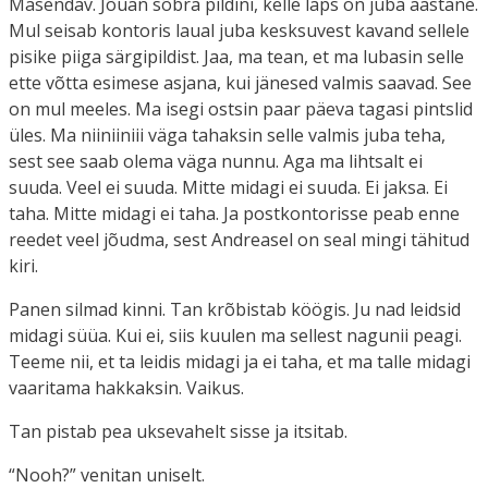
Masendav. Jõuan sõbra pildini, kelle laps on juba aastane.
Mul seisab kontoris laual juba kesksuvest kavand sellele
pisike piiga särgipildist. Jaa, ma tean, et ma lubasin selle
ette võtta esimese asjana, kui jänesed valmis saavad. See
on mul meeles. Ma isegi ostsin paar päeva tagasi pintslid
üles. Ma niiniiniii väga tahaksin selle valmis juba teha,
sest see saab olema väga nunnu. Aga ma lihtsalt ei
suuda. Veel ei suuda. Mitte midagi ei suuda. Ei jaksa. Ei
taha. Mitte midagi ei taha. Ja postkontorisse peab enne
reedet veel jõudma, sest Andreasel on seal mingi tähitud
kiri.
Panen silmad kinni. Tan krõbistab köögis. Ju nad leidsid
midagi süüa. Kui ei, siis kuulen ma sellest nagunii peagi.
Teeme nii, et ta leidis midagi ja ei taha, et ma talle midagi
vaaritama hakkaksin. Vaikus.
Tan pistab pea uksevahelt sisse ja itsitab.
“Nooh?” venitan uniselt.