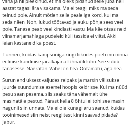
vana ja nii pleekinud, et ma oleks pidanud selle juba neli
aastat tagasi ära visakama. Ma ei teagi, miks ma seda
teinud pole. Ainult mõtlen selle peale iga kord, kui ma
seda näen. Noh, lukud töötavad ja auku põhja sees veel
pole. Tänase peab veel kindlasti vastu. Ma käe otsas neid
viinamarjamahlaga pudeleid küll tassida ei viitsi. Äkki
leian kastaneid ka poest.
Tunnen, kuidas kampsuniga ringi liikudes poeb mu ninna
eelmise kandmise järalkajana lõhnaõli lõhn. See sobib
tänasesse. Naeratan. Vahel on hea. Ootamatu, aga hea.
Surun end uksest väljudes reipaks ja marsin välisukse
juurde suundumise asemel hoopis keldrisse. Kui ma nüüd
pesu saan pesema, siis saaks täna vähemalt ühe
masinatäie pestud. Pärast kella 8 õhtul ei tohi see masin
nagunii siin unnata. Ma ei ole kunagi aru saanud, kuidas
tööinimesed siin neist reeglitest kinni saavad pidada?
Jabur.