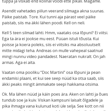
tuppa ja viskab end kolinal voodi ette pikali. Magame.
Asendit vahetades piilun veerand silmaga akna suunas.
Päike paistab. Tore. Kui tunni aja pärast veel päike
paistab, siis ma äkki lähen poodi. Kell on neli.
Kell 5 teen silmad lahti. Hmm, vaataks osa lõpuni? Ei viitsi.
Ega ta ära ei jookse mu eest. Püüan istuli tõusta. Kui
poisse ja koera poleks, siis ei viitsiks ma absoluutselt
mitte midagi teha. Andreas on mulle vahepeal saatnud
mingi nunnu video pandadest. Naeratan nukralt. On jah
armas. Aga ei aita.
Vaatan oma pooliku “Doc Martini” osa lõpuni ja pean
endamisi plaani, et kui see seep nüüd ka otsa saab, siis
äkki peaks mingit ämmakate seepi hakkama otsima.
Ok. Ma lähen nüüd ja käin poes ära. Aken on lahti ja õues
tundub soe ja kuiv. Viskan kampsuni laisalt õlgadele ja
pika ihmaga vana kulunud koti üle selja. See kott on nii