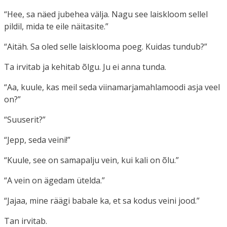
“Hee, sa näed jubehea välja. Nagu see laiskloom sellel
pildil, mida te eile näitasite.”
“Aitäh. Sa oled selle laisklooma poeg. Kuidas tundub?”
Ta irvitab ja kehitab õlgu. Ju ei anna tunda.
“Aa, kuule, kas meil seda viinamarjamahlamoodi asja veel
on?”
“Suuserit?”
“Jepp, seda veini!”
“Kuule, see on samapalju vein, kui kali on õlu.”
“A vein on ägedam ütelda.”
“Jajaa, mine räägi babale ka, et sa kodus veini jood.”
Tan irvitab.