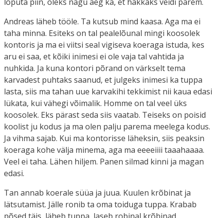
lõputa piin, oleks nagu aeg ka, et hakkaks veidi parem.
Andreas läheb tööle. Ta kutsub mind kaasa. Aga ma ei
taha minna. Esiteks on tal pealelõunal mingi koosolek
kontoris ja ma ei viitsi seal vigiseva koeraga istuda, kes
aru ei saa, et kõiki inimesi ei ole vaja tal vahtida ja
nuhkida. Ja kuna kontori põrand on värkselt tema
karvadest puhtaks saanud, et julgeks inimesi ka tuppa
lasta, siis ma tahan uue karvakihi tekkimist nii kaua edasi
lükata, kui vähegi võimalik. Homme on tal veel üks
koosolek. Eks pärast seda siis vaatab. Teiseks on poisid
koolist ju kodus ja ma olen palju parema meelega kodus.
Ja vihma sajab. Kui ma kontorisse läheksin, siis peaksin
koeraga kohe välja minema, aga ma eeeeiiii taaahaaaa.
Veel ei taha. Lähen hiljem. Panen silmad kinni ja magan
edasi.
Tan annab koerale süüa ja juua. Kuulen krõbinat ja
lätsutamist. Jälle ronib ta oma toiduga tuppa. Krabab
põsed täis, läheb tuppa, laseb robinal krõbinad