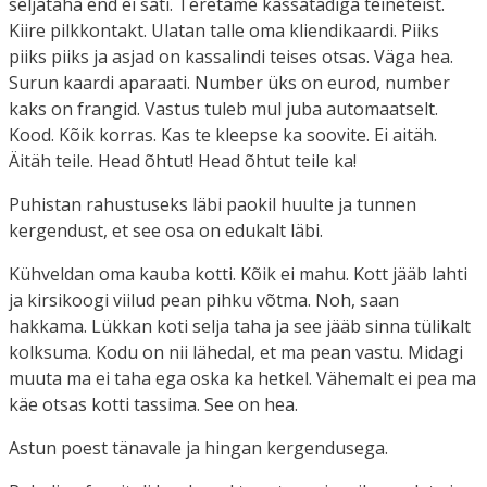
seljataha end ei säti. Teretame kassatädiga teineteist.
Kiire pilkkontakt. Ulatan talle oma kliendikaardi. Piiks
piiks piiks ja asjad on kassalindi teises otsas. Väga hea.
Surun kaardi aparaati. Number üks on eurod, number
kaks on frangid. Vastus tuleb mul juba automaatselt.
Kood. Kõik korras. Kas te kleepse ka soovite. Ei aitäh.
Äitäh teile. Head õhtut! Head õhtut teile ka!
Puhistan rahustuseks läbi paokil huulte ja tunnen
kergendust, et see osa on edukalt läbi.
Kühveldan oma kauba kotti. Kõik ei mahu. Kott jääb lahti
ja kirsikoogi viilud pean pihku võtma. Noh, saan
hakkama. Lükkan koti selja taha ja see jääb sinna tülikalt
kolksuma. Kodu on nii lähedal, et ma pean vastu. Midagi
muuta ma ei taha ega oska ka hetkel. Vähemalt ei pea ma
käe otsas kotti tassima. See on hea.
Astun poest tänavale ja hingan kergendusega.