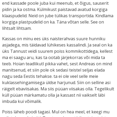
end kassade poole juba kui meenub, et õigus, sauserit
pidin ja ka ostma. Külmikust paistavad avatud korgiga
klaaspudelid. Neid on jube tülikas transportida. Kindlama
korgiga plastpudelid on ka. Täna võtan selle. See on
lihtsalt lihtsam.
Kassas on minu ees üks naisterahvas suure hunniku
asjadega, mis täidavad lühikeses kassalindi. Ja seal on ka
üks Tannust veidi suurem poiss kommikottidega, kellest
ma ei saagu aru, kas ta ootab järjekorras või mida ta
teeb. Hoian teadlikutl pikka vahet, sest Andreas on mind
manitsenud, et siin pole ok sedasi teistel seljas elada
nagu seda Eestis tehakse. ta ei ole veel selle meie
kuklassehingamisega üldse harjunud. Siin on selline asi
räigelt ebaviisakas. Ma siis püüan viisakas olla. Tegelikult
küll püüan märkamatu olla ja kassast nii vaikselt läbi
imbuda kui võimalik.
Poiss läheb poodi tagasi. Mul on hea meel, et keegi mu