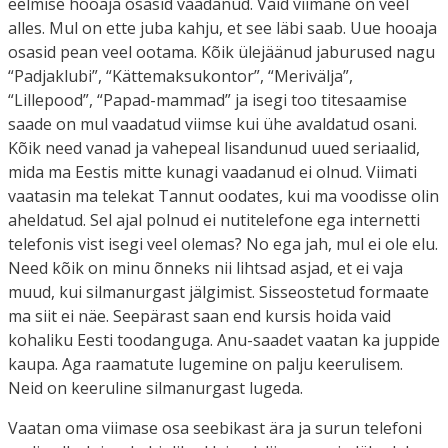
eelmise hooaja osasid vaadanud. Vaid viimane on veel
alles. Mul on ette juba kahju, et see läbi saab. Uue hooaja
osasid pean veel ootama. Kõik ülejäänud jaburused nagu
“Padjaklubi”, “Kättemaksukontor”, “Merivälja”,
“Lillepood”, “Papad-mammad” ja isegi too titesaamise
saade on mul vaadatud viimse kui ühe avaldatud osani.
Kõik need vanad ja vahepeal lisandunud uued seriaalid,
mida ma Eestis mitte kunagi vaadanud ei olnud. Viimati
vaatasin ma telekat Tannut oodates, kui ma voodisse olin
aheldatud. Sel ajal polnud ei nutitelefone ega internetti
telefonis vist isegi veel olemas? No ega jah, mul ei ole elu.
Need kõik on minu õnneks nii lihtsad asjad, et ei vaja
muud, kui silmanurgast jälgimist. Sisseostetud formaate
ma siit ei näe. Seepärast saan end kursis hoida vaid
kohaliku Eesti toodanguga. Anu-saadet vaatan ka juppide
kaupa. Aga raamatute lugemine on palju keerulisem.
Neid on keeruline silmanurgast lugeda.
Vaatan oma viimase osa seebikast ära ja surun telefoni