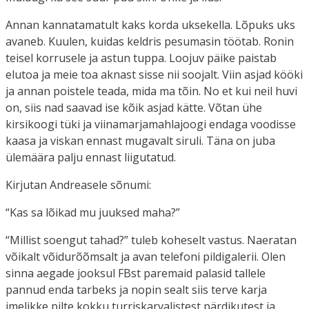
Annan kannatamatult kaks korda uksekella. Lõpuks uks
avaneb. Kuulen, kuidas keldris pesumasin töötab. Ronin
teisel korrusele ja astun tuppa. Loojuv päike paistab
elutoa ja meie toa aknast sisse nii soojalt. Viin asjad kööki
ja annan poistele teada, mida ma tõin. No et kui neil huvi
on, siis nad saavad ise kõik asjad kätte. Võtan ühe
kirsikoogi tüki ja viinamarjamahlajoogi endaga voodisse
kaasa ja viskan ennast mugavalt siruli. Täna on juba
ülemäära palju ennast liigutatud.
Kirjutan Andreasele sõnumi:
“Kas sa lõikad mu juuksed maha?”
“Millist soengut tahad?” tuleb koheselt vastus. Naeratan
võikalt võidurõõmsalt ja avan telefoni pildigalerii. Olen
sinna aegade jooksul FBst paremaid palasid tallele
pannud enda tarbeks ja nopin sealt siis terve karja
imelikke pilte kokku turriskarvalistest pärdikutest ja