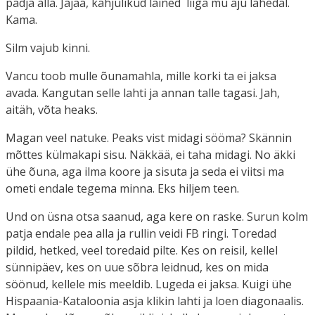
padja alla. Jajaa, kahjulikud lained liiga mu aju lähedal.
Kama.
Silm vajub kinni.
Vancu toob mulle õunamahla, mille korki ta ei jaksa
avada. Kangutan selle lahti ja annan talle tagasi. Jah,
aitäh, võta heaks.
Magan veel natuke. Peaks vist midagi sööma? Skännin
mõttes külmakapi sisu. Näkkää, ei taha midagi. No äkki
ühe õuna, aga ilma koore ja sisuta ja seda ei viitsi ma
ometi endale tegema minna. Eks hiljem teen.
Und on üsna otsa saanud, aga kere on raske. Surun kolm
patja endale pea alla ja rullin veidi FB ringi. Toredad
pildid, hetked, veel toredaid pilte. Kes on reisil, kellel
sünnipäev, kes on uue sõbra leidnud, kes on mida
söönud, kellele mis meeldib. Lugeda ei jaksa. Kuigi ühe
Hispaania-Kataloonia asja klikin lahti ja loen diagonaalis.