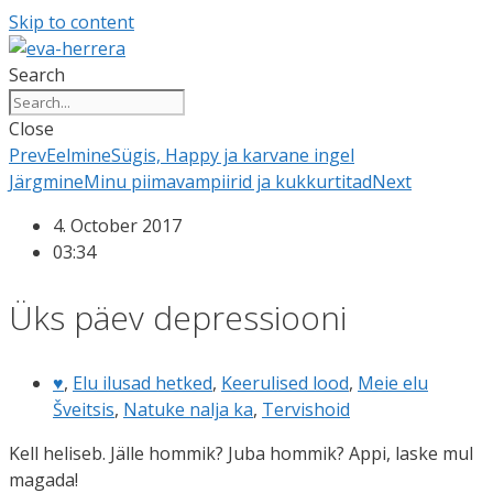
Skip to content
Search
Close
Prev
Eelmine
Sügis, Happy ja karvane ingel
Järgmine
Minu piimavampiirid ja kukkurtitad
Next
4. October 2017
03:34
Üks päev depressiooni
♥
,
Elu ilusad hetked
,
Keerulised lood
,
Meie elu
Šveitsis
,
Natuke nalja ka
,
Tervishoid
Kell heliseb. Jälle hommik? Juba hommik? Appi, laske mul
magada!