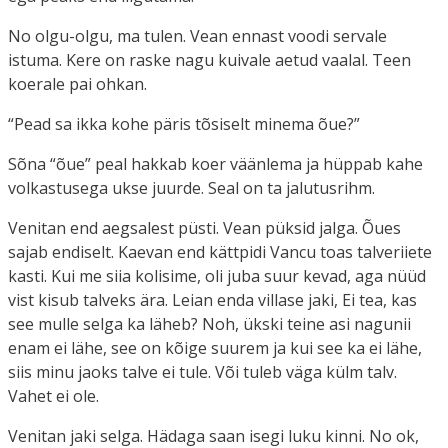
No olgu-olgu, ma tulen. Vean ennast voodi servale
istuma. Kere on raske nagu kuivale aetud vaalal. Teen
koerale pai ohkan.
“Pead sa ikka kohe päris tõsiselt minema õue?”
Sõna “õue” peal hakkab koer väänlema ja hüppab kahe
volkastusega ukse juurde. Seal on ta jalutusrihm.
Venitan end aegsalest püsti. Vean püksid jalga. Õues
sajab endiselt. Kaevan end kättpidi Vancu toas talveriiete
kasti. Kui me siia kolisime, oli juba suur kevad, aga nüüd
vist kisub talveks ära. Leian enda villase jaki, Ei tea, kas
see mulle selga ka läheb? Noh, ükski teine asi nagunii
enam ei lähe, see on kõige suurem ja kui see ka ei lähe,
siis minu jaoks talve ei tule. Või tuleb väga külm talv.
Vahet ei ole.
Venitan jaki selga. Hädaga saan isegi luku kinni. No ok,