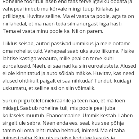
Roheline foorituli laseb end taas terve igaviku oodata ja
vahepeal imbub mu kõrvale mingi tüüp. Kiilakas ja
prillidega. Huvitav selline. Ma ei vaata ta poole, aga ta on
nii lähedal, et ma näen teda silmanurgast liiga hästi.
Tema ei vaata minu poole ka. Nii on parem.
Liiklus seisab, autod passivad ummikus ja meie ootame
oma rohelist tuld. Vahepeal saab üks auto liikuma. Pisike
lahtise kastiga veoauto, mille peal on terve kuhi
euroaluseid. Näeh, ei saa nad ka siin euroalusteta. Alused
ei ole kinnitatud ja auto sõidab mäkke. Huvitav, kas need
alused ohtlikult paigalt ei saa nihkuda? Tundub kuidagi
uskumatu, et selline asi on siin võimalik.
Surun pilgu telefoniekraanile ja teen näo, et ma loen
midagi. Saabub roheline tuli, mis poole peal juba
kollaseks muutub. Ebanormaalne. Ummik kestab. Lähen
sirgelt üle sebra. Näen enda ees, seal, kus see põhja
tamm oli oma lehti maha heitnud, inimesi. Ma ei taha
inimesi näha. Kiire otsus teise kodutee kasuks ja