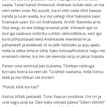
saada. Teisel katsel õnnestub. Andreas itsitab alati, et ma
olen selles osav. No ausalt, ma ei viitsi seda võtit kaasas
kanda ja luuki avada, kui ma vähegi ilma hakkama saan.
Enamasti saan. Kiri on Andreasele. Arstilt. Ravimite arve.
Hea seegi, et see midagi enamat pole. Viimasel ajal on
mul iga saabuva ümbriku suhtes ületundlikkus, sest iga
kord põhjustavad need Andreasele meelehärmi ja
pahameelt ja eeldavad, et ta jälle helistaks ja asju ajaks,
mida ta üldse teha ei taha. Kaks sotsiaalfoobikut nagu me
enamasti oleme, kui me üle iseenda varju ei jaksa hüpata.
Panen oma vettinud jaki kuivama. Tõmban rätikuga
korraks koera ka veel üle. Ta läheb vaatama, mida Vancu
teeb ja ma hõikan üle korteri:
“Poisid, kõik korras?”
Vastus kõlab jaatavalt. Tore. Vaarun voodisse. Uni on ja
und nagu pole ka. Olen kaks viimast päeva “Siberi võmmi”