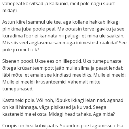
vahepeal kõrvitsad ja kalkunid, meil pole nagu suurt
midagi.
Astun kiirel sammul üle tee, aga kollane hakkab ikkagi
plinkima juba poole peal. Ma ootasin terve igaviku ja see
kuradima foor ei kannata nii paljugi, et mina üle saaksin.
Mis siis veel aeglasema sammuga inimestest rääkida? See
pole ju ometi ok?
Sisenen poodi. Ukse ees on lillepotid. Üks tumepunaste
õitega krüsanteemipott jääb mulle silma ja peast lendab
läbi mõte, et emale see kindlasti meeldiks. Mulle ei meeldi.
Mulle ei meeldi krüsanteemid. Vähemalt mitte
tumepunased.
Kastaneid pole. Või noh, lõpuks ikkagi leian nad, aganad
on kalli hinnaga, väga pisikesed ja kuivad. Seega
kastaneid ma ei osta. Midagi head tahaks. Aga mida?
Coopis on hea kohvijäätis. Suundun poe tagumisse otsa.