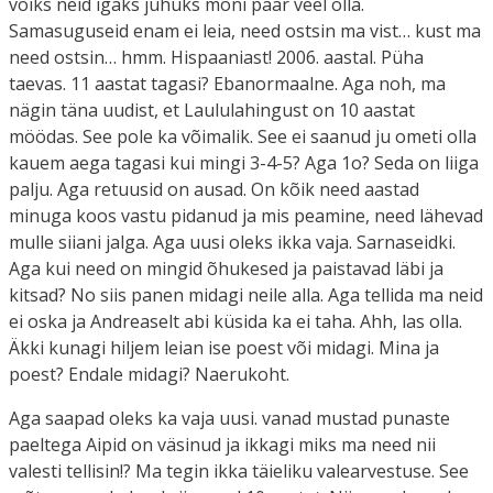
võiks neid igaks juhuks mõni paar veel olla.
Samasuguseid enam ei leia, need ostsin ma vist… kust ma
need ostsin… hmm. Hispaaniast! 2006. aastal. Püha
taevas. 11 aastat tagasi? Ebanormaalne. Aga noh, ma
nägin täna uudist, et Laululahingust on 10 aastat
möödas. See pole ka võimalik. See ei saanud ju ometi olla
kauem aega tagasi kui mingi 3-4-5? Aga 1o? Seda on liiga
palju. Aga retuusid on ausad. On kõik need aastad
minuga koos vastu pidanud ja mis peamine, need lähevad
mulle siiani jalga. Aga uusi oleks ikka vaja. Sarnaseidki.
Aga kui need on mingid õhukesed ja paistavad läbi ja
kitsad? No siis panen midagi neile alla. Aga tellida ma neid
ei oska ja Andreaselt abi küsida ka ei taha. Ahh, las olla.
Äkki kunagi hiljem leian ise poest või midagi. Mina ja
poest? Endale midagi? Naerukoht.
Aga saapad oleks ka vaja uusi. vanad mustad punaste
paeltega Aipid on väsinud ja ikkagi miks ma need nii
valesti tellisin!? Ma tegin ikka täieliku valearvestuse. See