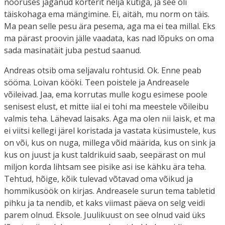
nooruses jaganud korterit nelja kutiga, ja see oli
täiskohaga ema mängimine. Ei, aitäh, mu norm on täis.
Ma pean selle pesu ära pesema, aga ma ei tea millal. Eks
ma pärast proovin jälle vaadata, kas nad lõpuks on oma
sada masinatäit juba pestud saanud.
Andreas otsib oma seljavalu rohtusid. Ok. Enne peab
sööma. Loivan kööki. Teen poistele ja Andreasele
võileivad. Jaa, ema korrutas mulle kogu esimese poole
senisest elust, et mitte iial ei tohi ma meestele võileibu
valmis teha. Lähevad laisaks. Aga ma olen nii laisk, et ma
ei viitsi kellegi järel koristada ja vastata küsimustele, kus
on või, kus on nuga, millega võid määrida, kus on sink ja
kus on juust ja kust taldrikuid saab, seepärast on mul
miljon korda lihtsam see pisike asi ise kähku ära teha.
Tehtud, hõige, kõik tulevad võtavad oma võikud ja
hommikusöök on kirjas. Andreasele surun tema tabletid
pihku ja ta nendib, et kaks viimast päeva on selg veidi
parem olnud. Eksole. Juulikuust on see olnud vaid üks