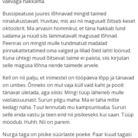
vaevaga hakkama.
Bussipeatuse juures lõhnavad mingid taimed
ninalukustavalt. Huvitav, mis asi nii magusalt õitseb keset
oktoobrit. Ma arvasin hommikul, et täna hakkab lund
sadama ja nüüd siis lämmatavalt magusad lõhnad.
Peenras on mingid mulle tundmatud madalad
pinnakattetatimed oma valged ja lillad õied lahti löönud.
Kuna ühtegi muud õitsevat taime ei paista, siis kirjutan
selle magusa lõhna nende taimede arvele.
Kell on nii palju, et inimestel on tööpäeva lõpp ja tänavad
on umbes. Õnneks on mul vaja küll vaid kaht ja poolt
tänavat ületada, aga siiski. Mingi tüüp läheneb mulle
vastassuunast. Surun pilgu maha. Ma ei taha mitte
kedagi näha. Tuul lennutab mu kampsunisaba. Surun
selle enda vastu ja teen end nii pisikeseks kui saan. Tüüp
möödub. Huhh. Nii on parem.
Nurga taga on pisike süürlaste poeke. Paar kuud tagasi