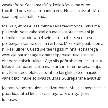
vasakpööre. Seesama tüüp, kelle kõrval ma enne
foorituld ootasin, astub minu ees. No las ta astub. Ma
saan aeglasemalt liikuda.
Märkan, et ma ei saa minna seda teedmööda, mida ma
plaanisin, sest vahepeal on maja autotee servani ja
ummikus autode vahel seigelda, saati siis veel otse
politseijaoskonna ees, ma ei taha. Miks kõik peab olema
nii keeruline? Uuesti üle tee tagasi minna, et kaarega
veidi aja pärast tagasi oma teepoolele tulla, tundub
ebanormaalselt tülikas. Aga siis pöörab minu ees astub
kiilas mees paremale ja ma märkan, et enne seda maja,
mis kõnniteed blokeerib, läheb kergliiklustee majade
vahelt läbi mulle sobivas suunas. Suurepärane avastus.
Jaapani vaher on üleni leekivpunane. Mulle ei meeldi selle
puu ribastatud leheservad, aga värv on igal juhul
lummav.