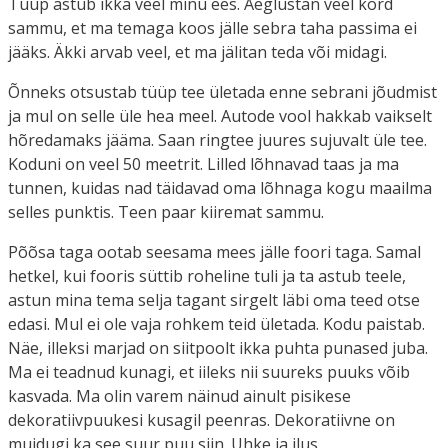
Tüüp astub ikka veel minu ees. Aeglustan veel kord
sammu, et ma temaga koos jälle sebra taha passima ei
jääks. Äkki arvab veel, et ma jälitan teda või midagi.
Õnneks otsustab tüüp tee ületada enne sebrani jõudmist
ja mul on selle üle hea meel. Autode vool hakkab vaikselt
hõredamaks jääma. Saan ringtee juures sujuvalt üle tee.
Koduni on veel 50 meetrit. Lilled lõhnavad taas ja ma
tunnen, kuidas nad täidavad oma lõhnaga kogu maailma
selles punktis. Teen paar kiiremat sammu.
Põõsa taga ootab seesama mees jälle foori taga. Samal
hetkel, kui fooris süttib roheline tuli ja ta astub teele,
astun mina tema selja tagant sirgelt läbi oma teed otse
edasi. Mul ei ole vaja rohkem teid ületada. Kodu paistab.
Näe, illeksi marjad on siitpoolt ikka puhta punased juba.
Ma ei teadnud kunagi, et iileks nii suureks puuks võib
kasvada. Ma olin varem näinud ainult pisikese
dekoratiivpuukesi kusagil peenras. Dekoratiivne on
muidugi ka see suur puu siin. Uhke ja ilus.