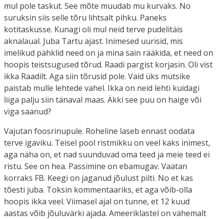
mul pole taskut. See mõte muudab mu kurvaks. No
suruksin siis selle tõru lihtsalt pihku. Paneks
kotitaskusse. Kunagi oli mul neid terve pudelitäis
aknalaual. Juba Tartu ajast. Inimesed uurisid, mis
imelikud pähklid need on ja mina sain rääkida, et need on
hoopis teistsugused tõrud. Raadi pargist korjasin. Oli vist
ikka Raadilt. Aga siin tõrusid pole. Vaid üks mütsike
paistab mulle lehtede vahel. Ikka on neid lehti kuidagi
liiga palju siin tänaval maas. Äkki see puu on haige või
viga saanud?
Vajutan foosrinupule. Roheline laseb ennast oodata
terve igaviku. Teisel pool ristmikku on veel kaks inimest,
aga näha on, et nad suunduvad oma teed ja meie teed ei
ristu. See on hea. Passimine on ebamugav. Vaatan
korraks FB. Keegi on jaganud jõulust pilti. No et kas
tõesti juba. Toksin kommentaariks, et aga võib-olla
hoopis ikka veel. Viimasel ajal on tunne, et 12 kuud
aastas võib jõuluvärki ajada. Ameeriklastel on vähemalt