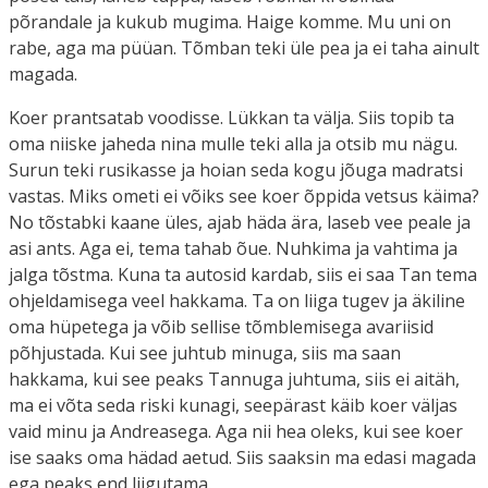
põrandale ja kukub mugima. Haige komme. Mu uni on
rabe, aga ma püüan. Tõmban teki üle pea ja ei taha ainult
magada.
Koer prantsatab voodisse. Lükkan ta välja. Siis topib ta
oma niiske jaheda nina mulle teki alla ja otsib mu nägu.
Surun teki rusikasse ja hoian seda kogu jõuga madratsi
vastas. Miks ometi ei võiks see koer õppida vetsus käima?
No tõstabki kaane üles, ajab häda ära, laseb vee peale ja
asi ants. Aga ei, tema tahab õue. Nuhkima ja vahtima ja
jalga tõstma. Kuna ta autosid kardab, siis ei saa Tan tema
ohjeldamisega veel hakkama. Ta on liiga tugev ja äkiline
oma hüpetega ja võib sellise tõmblemisega avariisid
põhjustada. Kui see juhtub minuga, siis ma saan
hakkama, kui see peaks Tannuga juhtuma, siis ei aitäh,
ma ei võta seda riski kunagi, seepärast käib koer väljas
vaid minu ja Andreasega. Aga nii hea oleks, kui see koer
ise saaks oma hädad aetud. Siis saaksin ma edasi magada
ega peaks end liigutama.