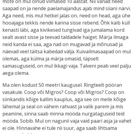
mõte on mul olnud viimased 10 aastat. Nii vanad need
saapad on ja nende paelamajandus ajab mind siiani närvi.
Aga need, mis mul hetkel jalas on, need on head, aga ühe
hooajaga tekkis nende kanna sisse rebend. Õhk käib küll
kenasti läbi, aga kivikesed tungivad iga jumalama kord
sealt avast sisse ja teevad taldadele haiget. Märja ilmaga
neid kanda ei saa, aga nad on mugavad ja mõnusad ja
näevad veel täitsa kabedad välja. Kuivailmasaapad on mul
olemas, aga külma ja märja omasid, täpselt
samasuguseid, on mul ikkagi vaja. Talveni peab veel palju
aega olema.
Ma olen kodust 50 meetri kaugusel. Ringteelt pööran
vasakule. Coop või Migros? Coop või Migros? Coop on
siinkandis kõige kallim kauplus, aga see on meile kõige
lähemal ja seal on vähem rahvast ja valik parem ja mis
peamine, sinna saab minna mööda nurgataguseid teid
mööda. Sobib. Mul on nagunii vaja vaid paari asja ja vahet
ei ole. Hinnavahe ei tule nii suur, aga saab lihtsama