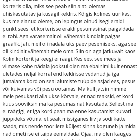
korteris olla, miks see peab siin alati olemas
ühiskasutatav ja kusagil keldris. Kõigis kolmes üürikas,
kus me elanud oleme, on lepingus olnud isegi eraldi
punkt sees, et korterisse eraldi pesumasinat paigaldada
ei tohi. Aga varasemalt oli vähemalt kindlalt paigas
graafik. Jah, meil oli nädala üks päev pesemiseks, aga see
oli kindlalt vähemalt meie oma. Siin on aga jätkuvalt kaos.
Kolm korterit ja keegi ei räägi. Kes ees, see mees ja
viimase kahe nädala jooksul olen ma ebainimlikult ennast
ületades neljal korral end keldrisse vedanud ja iga
jumalama kord on seal alumiste tüüpide asjad ees, pesus
või kuivamas või pesu ootamas. Ma küll jätsin nimme
meie pesukasti alla ukse kõrvale, et nad teaksid, et kord
kuus sooviksin ma ka pesumasinat kasutada. Sellest ma
ei räägigi, et iga kord pean ma enne kasutamist kuivati
juppideks võtma, et sealt missiganes liiv ja sodi kätte
saada, mis nende tööriiete küljest sinna koguneb ja mida
nad ometi ise ei taipa eemaldada. Ojaa, ma olen kauges