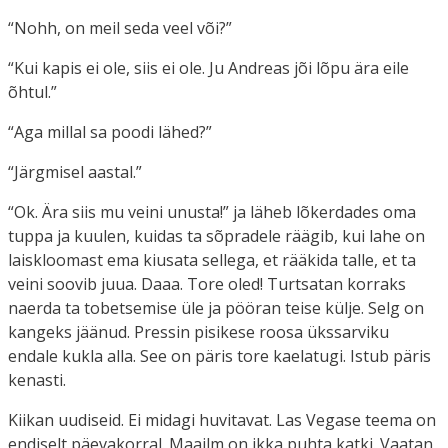
“Nohh, on meil seda veel või?”
“Kui kapis ei ole, siis ei ole. Ju Andreas jõi lõpu ära eile
õhtul.”
“Aga millal sa poodi lähed?”
“Järgmisel aastal.”
“Ok. Ära siis mu veini unusta!” ja läheb lõkerdades oma
tuppa ja kuulen, kuidas ta sõpradele räägib, kui lahe on
laiskloomast ema kiusata sellega, et rääkida talle, et ta
veini soovib juua. Daaa. Tore oled! Turtsatan korraks
naerda ta tobetsemise üle ja pööran teise külje. Selg on
kangeks jäänud. Pressin pisikese roosa ükssarviku
endale kukla alla. See on päris tore kaelatugi. Istub päris
kenasti.
Kiikan uudiseid. Ei midagi huvitavat. Las Vegase teema on
endiselt päevakorral. Maailm on ikka puhta katki. Vaatan