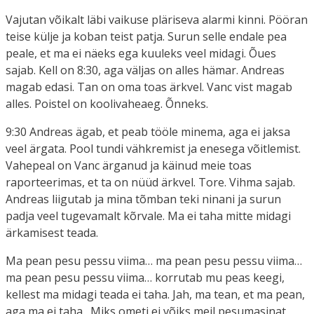
Vajutan võikalt läbi vaikuse pläriseva alarmi kinni. Pööran
teise külje ja koban teist patja. Surun selle endale pea
peale, et ma ei näeks ega kuuleks veel midagi. Õues
sajab. Kell on 8:30, aga väljas on alles hämar. Andreas
magab edasi. Tan on oma toas ärkvel. Vanc vist magab
alles. Poistel on koolivaheaeg. Õnneks.
9:30 Andreas ägab, et peab tööle minema, aga ei jaksa
veel ärgata. Pool tundi vähkremist ja enesega võitlemist.
Vahepeal on Vanc ärganud ja käinud meie toas
raporteerimas, et ta on nüüd ärkvel. Tore. Vihma sajab.
Andreas liigutab ja mina tõmban teki ninani ja surun
padja veel tugevamalt kõrvale. Ma ei taha mitte midagi
ärkamisest teada.
Ma pean pesu pessu viima… ma pean pesu pessu viima…
ma pean pesu pessu viima… korrutab mu peas keegi,
kellest ma midagi teada ei taha. Jah, ma tean, et ma pean,
aga ma ei taha. Miks ometi ei võiks meil pesumasinat