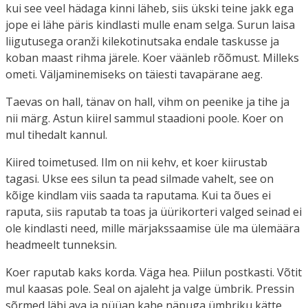
kui see veel hädaga kinni läheb, siis ükski teine jakk ega
jope ei lähe päris kindlasti mulle enam selga. Surun laisa
liigutusega oranži kilekotinutsaka endale taskusse ja
koban maast rihma järele. Koer väänleb rõõmust. Milleks
ometi. Väljaminemiseks on täiesti tavapärane aeg.
Taevas on hall, tänav on hall, vihm on peenike ja tihe ja
nii märg. Astun kiirel sammul staadioni poole. Koer on
mul tihedalt kannul.
Kiired toimetused. Ilm on nii kehv, et koer kiirustab
tagasi. Ukse ees silun ta pead silmade vahelt, see on
kõige kindlam viis saada ta raputama. Kui ta õues ei
raputa, siis raputab ta toas ja üürikorteri valged seinad ei
ole kindlasti need, mille märjakssaamise üle ma ülemäära
headmeelt tunneksin.
Koer raputab kaks korda. Väga hea. Piilun postkasti. Võtit
mul kaasas pole. Seal on ajaleht ja valge ümbrik. Pressin
sõrmed läbi ava ja püüan kahe näpuga ümbriku kätte