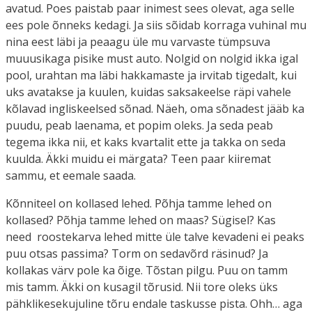
avatud. Poes paistab paar inimest sees olevat, aga selle
ees pole õnneks kedagi. Ja siis sõidab korraga vuhinal mu
nina eest läbi ja peaagu üle mu varvaste tümpsuva
muuusikaga pisike must auto. Nolgid on nolgid ikka igal
pool, urahtan ma läbi hakkamaste ja irvitab tigedalt, kui
uks avatakse ja kuulen, kuidas saksakeelse räpi vahele
kõlavad ingliskeelsed sõnad. Näeh, oma sõnadest jääb ka
puudu, peab laenama, et popim oleks. Ja seda peab
tegema ikka nii, et kaks kvartalit ette ja takka on seda
kuulda. Äkki muidu ei märgata? Teen paar kiiremat
sammu, et eemale saada.
Kõnniteel on kollased lehed. Põhja tamme lehed on
kollased? Põhja tamme lehed on maas? Sügisel? Kas
need roostekarva lehed mitte üle talve kevadeni ei peaks
puu otsas passima? Torm on sedavõrd räsinud? Ja
kollakas värv pole ka õige. Tõstan pilgu. Puu on tamm
mis tamm. Äkki on kusagil tõrusid. Nii tore oleks üks
pähklikesekujuline tõru endale taskusse pista. Ohh… aga