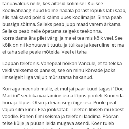
tänuavaldus neile, kes aitasid kolimisel. Kui see
koolivaheaeg nüüd kolme nädala pärast lõpuks läbi saab,
siis hakkavad poisid käima uues koolimajas. Sinna peab
bussiga sõitma. Selleks peab jupp maad varem ärkama.
Selleks peab neile õpetama selgeks teekonna,
korraldama ära piletivärgi ja ma ei tea mis kõik veel. See
kõik on nii kohutavalt tüütu ja tülikas ja keeruline, et ma
ei taha selle peale mõtelda. Veel ei taha.
Lappan telefonis. Vahepeal hõikan Vancule, et ta teleka
veidi vaiksemaks paneks, see on minu kõrvade jaoks
ilmselgelt liiga valjult müristama hakanud.
Korraga meenub mulle, et mul jäi paar kuud tagasi “Doc
Martini” seebika vaatamine üsna lõpus pooleli. Kuuenda
hooaja lõpus. Otsin ja leian isegi õige osa. Poole peal
vajub silm kinni. Pea jõnksatab. Telefon libiseb mu käest
voodile. Panen filmi seisma ja telefoni laadima. Pööran
teise külje ja püüan leida mugava asendi. Koer tuleb