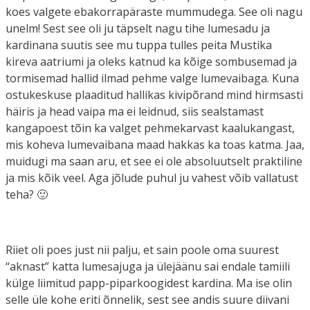
koes valgete ebakorrapäraste mummudega. See oli nagu
unelm! Sest see oli ju täpselt nagu tihe lumesadu ja
kardinana suutis see mu tuppa tulles peita Mustika
kireva aatriumi ja oleks katnud ka kõige sombusemad ja
tormisemad hallid ilmad pehme valge lumevaibaga. Kuna
ostukeskuse plaaditud hallikas kivipõrand mind hirmsasti
häiris ja head vaipa ma ei leidnud, siis sealstamast
kangapoest tõin ka valget pehmekarvast kaalukangast,
mis koheva lumevaibana maad hakkas ka toas katma. Jaa,
muidugi ma saan aru, et see ei ole absoluutselt praktiline
ja mis kõik veel. Aga jõlude puhul ju vahest võib vallatust
teha? 🙂
Riiet oli poes just nii palju, et sain poole oma suurest
“aknast” katta lumesajuga ja ülejäänu sai endale tamiili
külge liimitud papp-piparkoogidest kardina. Ma ise olin
selle üle kohe eriti õnnelik, sest see andis suure diivani