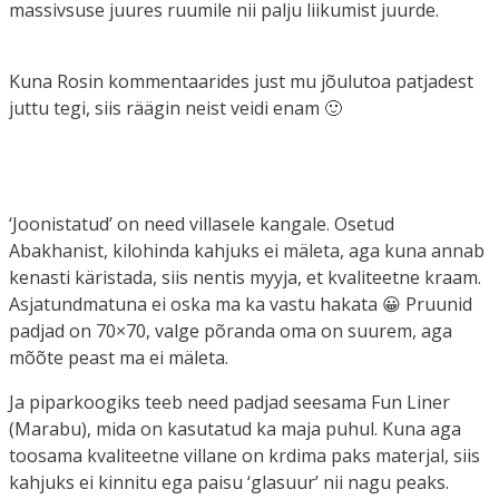
massivsuse juures ruumile nii palju liikumist juurde.
Kuna Rosin kommentaarides just mu jõulutoa patjadest
juttu tegi, siis räägin neist veidi enam 🙂
‘Joonistatud’ on need villasele kangale. Osetud
Abakhanist, kilohinda kahjuks ei mäleta, aga kuna annab
kenasti käristada, siis nentis myyja, et kvaliteetne kraam.
Asjatundmatuna ei oska ma ka vastu hakata 😀 Pruunid
padjad on 70×70, valge põranda oma on suurem, aga
mõõte peast ma ei mäleta.
Ja piparkoogiks teeb need padjad seesama Fun Liner
(Marabu), mida on kasutatud ka maja puhul. Kuna aga
toosama kvaliteetne villane on krdima paks materjal, siis
kahjuks ei kinnitu ega paisu ‘glasuur’ nii nagu peaks.