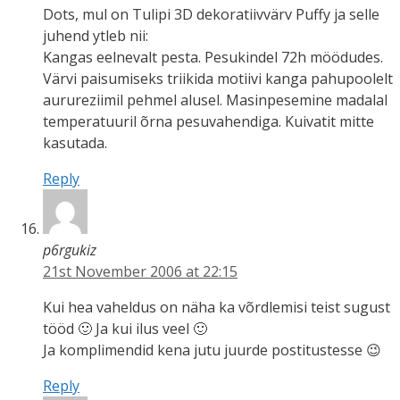
Dots, mul on Tulipi 3D dekoratiivvärv Puffy ja selle
juhend ytleb nii:
Kangas eelnevalt pesta. Pesukindel 72h möödudes.
Värvi paisumiseks triikida motiivi kanga pahupoolelt
aurureziimil pehmel alusel. Masinpesemine madalal
temperatuuril õrna pesuvahendiga. Kuivatit mitte
kasutada.
Reply
p6rgukiz
21st November 2006 at 22:15
Kui hea vaheldus on näha ka võrdlemisi teist sugust
tööd 🙂 Ja kui ilus veel 🙂
Ja komplimendid kena jutu juurde postitustesse 😉
Reply