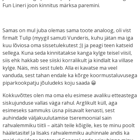
Fun Lineri joon kinnitus märksa paremini.
Samas on mul juba olemas sama toote analoog, oli vist
firmalt Tulip (myygil samuti Vunderis, kuhu jätan ma iga
kuu lõviosa oma sissetulekutest ;)) ja peagi teen katseid
sellega. Kuna seda kinnitatakse kanga kylge teisel viisil,
siis ehk hakkab see siiski korralikult ja kindlalt ka villase
kylge. Näis, mis sest tuleb. Alla ei kavatse ma veel
vanduda, sest tahan endale ka kõrge koormustaluvusega
piparkookpatju jõuludeks koju saada 😀
Kokkuvõttes olen ma oma elu esimese avaliku etteastega
siskujunduse vallas väga rahul. Arglikult küll, aga
esimeseks sammuks üsna piisavalt kenasti, sest
auhindade väljakuulutamise tseremoonial sain
rahvalemmiku tiitli – aitäh teile kõigile, kes te minu poolt
hääletasite! Ja lisaks rahvalemmiku auhinnale andis ka