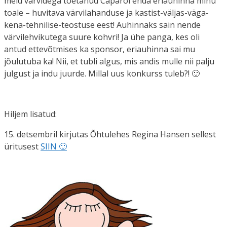
meid värvidega toetanud Caparol enda eriauhinna minu
toale – huvitava värvilahanduse ja kastist-väljas-väga-
kena-tehnilise-teostuse eest! Auhinnaks sain nende
värvilehvikutega suure kohvri! Ja ühe panga, kes oli
antud ettevõtmises ka sponsor, eriauhinna sai mu
jõulutuba ka! Nii, et tubli algus, mis andis mulle nii palju
julgust ja indu juurde. Millal uus konkurss tuleb?! 🙂
Hiljem lisatud:
15. detsembril kirjutas Õhtulehes Regina Hansen sellest
üritusest
SIIN 🙂