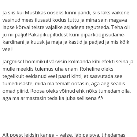
Ja siis kui Mustikas ööseks kinni pandi, siis läks väikene
väsinud mees ilusasti kodus tuttu ja mina sain magava
lapse kõrval teiste vajalike asjadega tegutseda. Teha oli
ju nii palju! Päkapikupiltidest kuni piparkoogisüdame-
kardinani ja kuusk ja maja ja kastid ja padjad ja mis kõik
veel!
Järgmisel hommikul värvisin kolmanda kihi efekti seina ja
mulle meeldis tulemus üha enam. Roheline oleks
tegelikult eeldanud veel paari kihti, et saavutada see
tumedusaste, mida ma temalt ootasin, aga aeg seadis
omad piirid. Roosa oleks võinud ehk nõks tumedam olla,
aga ma armastasin teda ka juba sellisena 🙂
Alt poest leidsin kanga – valge, läbipaistva, tihedamas