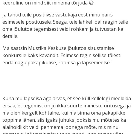
keeruline on mind siit minema tõrjuda 😉
Ja tänud teile positiivse vastukaja eest minu päris
esimesele postitusele. Seega, teie lahkel loal räägin teile
oma jõulutoa tegemisest veidi rohkem ja tutvustan ka
detaile.
Ma saatsin Mustika Keskuse jõulutoa sisustamise
konkursile kaks kavandit. Esimese tegin sellise täiesti
enda nägu päkapikulise, rõõmsa ja lapsemeelse:
Kuna mu lapseisa aga arvas, et see küll kellelegi meeldida
ei saa, et tegemist on ju ikka suurte inimeste üritusega ja
ma olen kergelt kohtalne, kui ma sinna oma päkapikke
toppima lähen, siis igaks juhuks jooksis mu mõtetes ka
alalhoidliklt veidi pehmema joonega mõte, mis minu