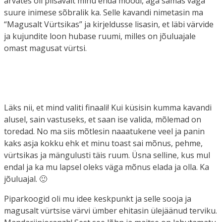
arvates oli piisavalt minu enda moodi, aga samas väga
suure inimese sõbralik ka. Selle kavandi nimetasin ma
“Magusalt Vürtsikas” ja kirjeldusse lisasin, et läbi värvide
ja kujundite loon hubase ruumi, milles on jõuluajale
omast magusat vürtsi.
Läks nii, et mind valiti finaali! Kui küsisin kumma kavandi
alusel, sain vastuseks, et saan ise valida, mõlemad on
toredad. No ma siis mõtlesin naaatukene veel ja panin
kaks asja kokku ehk et minu toast sai mõnus, pehme,
vürtsikas ja mängulusti täis ruum. Üsna selline, kus mul
endal ja ka mu lapsel oleks väga mõnus elada ja olla. Ka
jõuluajal. 🙂
Piparkoogid oli mu idee keskpunkt ja selle sooja ja
magusalt vürtsise värvi ümber ehitasin ülejäänud terviku.