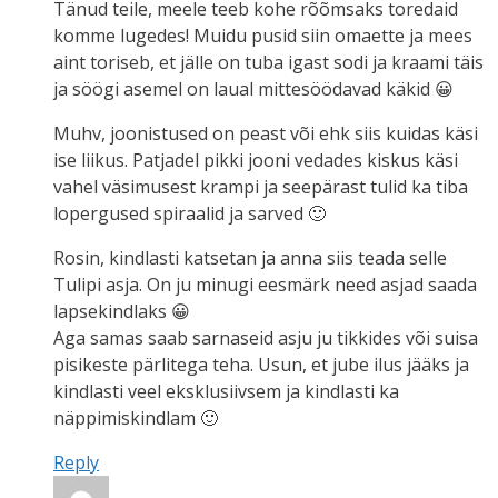
Tänud teile, meele teeb kohe rõõmsaks toredaid
komme lugedes! Muidu pusid siin omaette ja mees
aint toriseb, et jälle on tuba igast sodi ja kraami täis
ja söögi asemel on laual mittesöödavad käkid 😀
Muhv, joonistused on peast või ehk siis kuidas käsi
ise liikus. Patjadel pikki jooni vedades kiskus käsi
vahel väsimusest krampi ja seepärast tulid ka tiba
lopergused spiraalid ja sarved 🙂
Rosin, kindlasti katsetan ja anna siis teada selle
Tulipi asja. On ju minugi eesmärk need asjad saada
lapsekindlaks 😀
Aga samas saab sarnaseid asju ju tikkides või suisa
pisikeste pärlitega teha. Usun, et jube ilus jääks ja
kindlasti veel eksklusiivsem ja kindlasti ka
näppimiskindlam 🙂
Reply