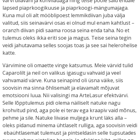
värvi diiavani ja kohvilauaga ning teise poole said endale
lapsed piaprkoogikuuse ja piaprkoogi-mängumajaga.
Kuna mul oli alt mööblipoest lemmikdiivan juba välja
valitud, siis seinavärvi osas ei olnud mul enam kahtlust –
oranzh diivan pidi saama roosa seina enda taha. No et
tulemus oleks ikka eriti soe ja magus. Teise seina tegin
veidi jahutavama selles soojas toas ja see sai helerohelise
katte.
Värvimine oli omaette vinge katsumus. Meie värvid tulid
Caparolilt ja neil on valikus igasugu vahvaid ja veel
vahvamaid värve. Kuna seinapind oli üsna väike, siis
soovisin ma sinna õhlisemalt ja elavamalt mõjuvat
emotsiooni luua. Nii valisingi ma ArteLasur efektvärvi.
Selle lõpptulemus pidi olema näiliselt natuke nagu
krohvitud pind, aga pole ei terav ega kraapiv vaid mõnus,
pehme ja sile. Natuke liivase muljega krunt läks alla –
oleks pidanud minema ühtlaselt rulliga, aga soovisin veidi
ebaühtlasemat tulemust ja pintseldasin selle tupsutades