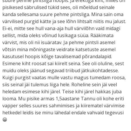
suure pehme pintsliga hoopis. Ja efektiga kiht, milles on
pisikesed säbrulised tükid sees, oli mõeldud seinale
kanda sellesama suure pehme pintsliga. Mina sain oma
värvilised purgid kätte ja see lõhn lihtsalt niitis mu jalust.
Ei-ei, mitte see hull vana-aja hull värvilõhn vaid midagi
sellist, mida oleks võinud lusikaga süüa. Rääkimata
värvist, mis oli nii isuäratav. Ja pehme pintsli asemel
võtsin mina mõningaste veidrate katsetuste asemel
kasutusel hoopis kõige tavalisemad põrandalapid.
Esimene kiht roosat sai kiirelt seina. See oli oluline, sest
muidu oleks jäänud segavad triibud jätkukohtadesse.
Kuigi purgist vaatas mulle vastu magus tumedam roosa,
siis seinal jäi tulemus liiga hele. Roheline sein jäi veel
heledam esimese kihi järel. Teise kihi järel hakkas juba
looma. Mu pisike armas 1,5aastane Tannu oli kohe eriti
vapper selles suures sahmimises ja kiirematel värvimise
hetkedel leidis ise minu lähedal endale vahvaid tegevusi
😀