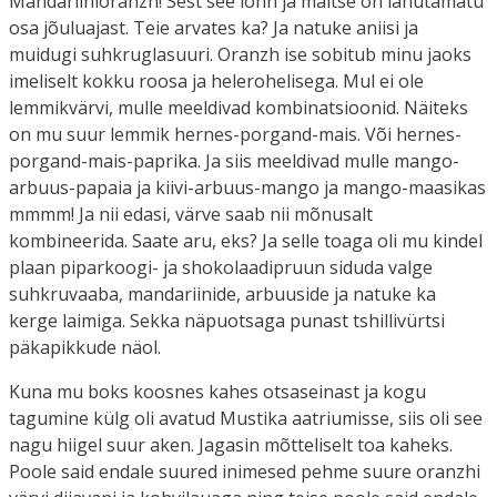
Mandariinioranzh! Sest see lõhn ja maitse on lahutamatu
osa jõuluajast. Teie arvates ka? Ja natuke aniisi ja
muidugi suhkruglasuuri. Oranzh ise sobitub minu jaoks
imeliselt kokku roosa ja helerohelisega. Mul ei ole
lemmikvärvi, mulle meeldivad kombinatsioonid. Näiteks
on mu suur lemmik hernes-porgand-mais. Või hernes-
porgand-mais-paprika. Ja siis meeldivad mulle mango-
arbuus-papaia ja kiivi-arbuus-mango ja mango-maasikas
mmmm! Ja nii edasi, värve saab nii mõnusalt
kombineerida. Saate aru, eks? Ja selle toaga oli mu kindel
plaan piparkoogi- ja shokolaadipruun siduda valge
suhkruvaaba, mandariinide, arbuuside ja natuke ka
kerge laimiga. Sekka näpuotsaga punast tshillivürtsi
päkapikkude näol.
Kuna mu boks koosnes kahes otsaseinast ja kogu
tagumine külg oli avatud Mustika aatriumisse, siis oli see
nagu hiigel suur aken. Jagasin mõtteliselt toa kaheks.
Poole said endale suured inimesed pehme suure oranzhi