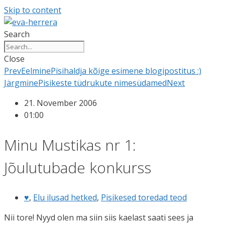
Skip to content
Search
Close
Prev
Eelmine
Pisihaldja kõige esimene blogipostitus :)
Järgmine
Pisikeste tüdrukute nimesüdamed
Next
21. November 2006
01:00
Minu Mustikas nr 1:
Jõulutubade konkurss
♥
,
Elu ilusad hetked
,
Pisikesed toredad teod
Nii tore! Nyyd olen ma siin siis kaelast saati sees ja