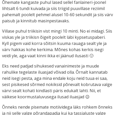
Õhemate kangaste puhul lased sellel fanlaineri-joonel
lihtsalt 6 tundi kuivada ja siis triigid puuvillase reziimil
pahemalt poolelt pehmel alusel 10-60 sekundit ja siis värv
paisub ja kinnitub masinpestavaks.
Villase puhul triikisin vist mingi 10 minti. No ei midagi. Siis
viskas yle ja triikisn õigelt poolelt läbi kypsetuspaberi.
Kyll pigem vaid korra sõitsin kuuma rauaga sealt yle ja
värv hakkas kohe kerkima. Mõnes kohas kerkis isegi
veidi yle, aga vaat kinni ikka ei jäänud ilusasti 🙁
Eks need padjad sihukesed vanainimeste ja muude
rahulike tegelaste iluasjad võivad olla. Õrnalt kannatab
neid isegi pesta, aga mina endale koju neid tuua ei saa,
sest pisikesed sõrmed nokiksid põnevalt kobrutava valge
värvi sealt kohati kindlasti päris edukalt lahti. Nii, et
väikese koormustaluvusega ilusad iluasjad 😉
Õnneks nende pisemate motiividega läks rohkem õnneks
ja nii selle valge põrandapadja kui ka tassialuste valge